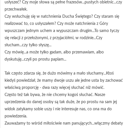
usłyszeć? Czy moje słowa są pełne frazesów...pustych obietnic...czy
przechwałek.
Czy wsłuchuję się w natchnienia Ducha Świętego? Czy staram się
realizować to, co usłyszałem? Czy może natchnienia z Góry
wpuszczam jednym uchem a wypuszczam drugim...To samo tyczy
się relacji z przełożonymi, z przyjaciółmi, w rodzinie...Czy
słucham...czy tylko słyszę...
Czy mówię...a może tylko gadam, albo przemawiam, albo
dyskutuję...czyli po prostu paplam...
Tak często zdarza się, że dużo mówimy a mało słuchamy...Ktoś
kiedyś powiedział, że mamy dwoje uszu ale jedne usta by zachować
właściwą proporcję - dwa razy więcej słuchać niż mówić.
Często też tak bywa, że nie chcemy kogoś słuchać. Nasze
uprzedzenia do danej osoby są tak duże, że po prostu na sam jej
widok zatykamy sobie uszy i nie interesuje nas, co ona ma do
powiedzenia.
Zauważamy to wśród miłościwie nam panujących...włączmy debaty