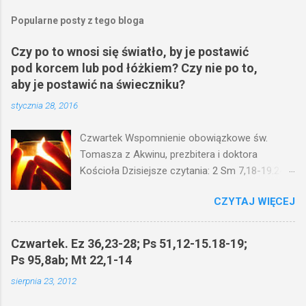
Popularne posty z tego bloga
Czy po to wnosi się światło, by je postawić
pod korcem lub pod łóżkiem? Czy nie po to,
aby je postawić na świeczniku?
stycznia 28, 2016
Czwartek Wspomnienie obowiązkowe św.
Tomasza z Akwinu, prezbitera i doktora
Kościoła Dzisiejsze czytania: 2 Sm 7,18-19.24-
29; Ps 132,1-5.11-14; Ps 119,105; Mk 4,21-25
CZYTAJ WIĘCEJ
(Mk 4,21-25) Jezus mówił ludowi: Czy po to
wnosi się światło, by je postawić pod korcem
lub pod łóżkiem? Czy nie po to, aby je postawić
Czwartek. Ez 36,23-28; Ps 51,12-15.18-19;
na świeczniku? Nie ma bowiem nic ukrytego, co
Ps 95,8ab; Mt 22,1-14
by nie miało wyjść na jaw. Kto ma uszy do
sierpnia 23, 2012
słuchania, niechaj słucha. I mówił im: Uważajcie
na to, czego słuchacie. Taką samą miarą, jaką