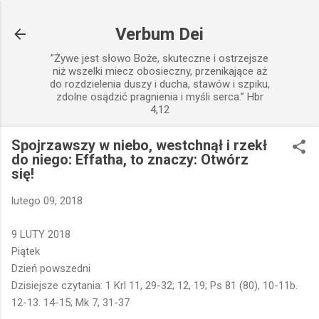
Przejdź do głównej zawartości
Verbum Dei
”Żywe jest słowo Boże, skuteczne i ostrzejsze
niż wszelki miecz obosieczny, przenikające aż
do rozdzielenia duszy i ducha, stawów i szpiku,
zdolne osądzić pragnienia i myśli serca.” Hbr
4,12
Spojrzawszy w niebo, westchnął i rzekł
do niego: Effatha, to znaczy: Otwórz
się!
lutego 09, 2018
9 LUTY 2018
Piątek
Dzień powszedni
Dzisiejsze czytania: 1 Krl 11, 29-32; 12, 19; Ps 81 (80), 10-11b.
12-13. 14-15; Mk 7, 31-37