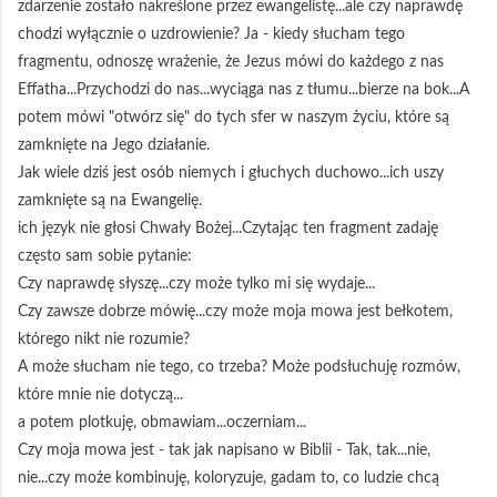
zdarzenie zostało nakreślone przez ewangelistę...ale czy naprawdę
chodzi wyłącznie o uzdrowienie? Ja - kiedy słucham tego
fragmentu, odnoszę wrażenie, że Jezus mówi do każdego z nas
Effatha...Przychodzi do nas...wyciąga nas z tłumu...bierze na bok...A
potem mówi "otwórz się" do tych sfer w naszym życiu, które są
zamknięte na Jego działanie.
Jak wiele dziś jest osób niemych i głuchych duchowo...ich uszy
zamknięte są na Ewangelię.
ich język nie głosi Chwały Bożej...Czytając ten fragment zadaję
często sam sobie pytanie:
Czy naprawdę słyszę...czy może tylko mi się wydaje...
Czy zawsze dobrze mówię...czy może moja mowa jest bełkotem,
którego nikt nie rozumie?
A może słucham nie tego, co trzeba? Może podsłuchuję rozmów,
które mnie nie dotyczą...
a potem plotkuję, obmawiam...oczerniam...
Czy moja mowa jest - tak jak napisano w Biblii - Tak, tak...nie,
nie...czy może kombinuję, koloryzuje, gadam to, co ludzie chcą