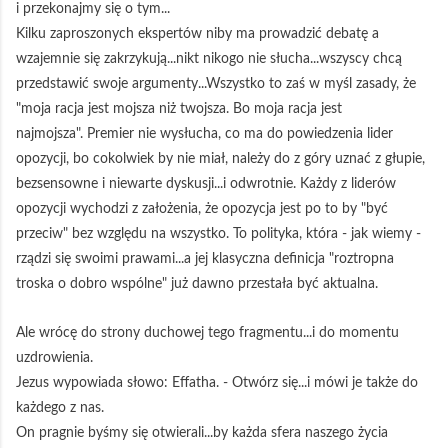
i przekonajmy się o tym...
Kilku zaproszonych ekspertów niby ma prowadzić debatę a
wzajemnie się zakrzykują...nikt nikogo nie słucha...wszyscy chcą
przedstawić swoje argumenty...Wszystko to zaś w myśl zasady, że
"moja racja jest mojsza niż twojsza. Bo moja racja jest
najmojsza". Premier nie wysłucha, co ma do powiedzenia lider
opozycji, bo cokolwiek by nie miał, należy do z góry uznać z głupie,
bezsensowne i niewarte dyskusji...i odwrotnie. Każdy z liderów
opozycji wychodzi z założenia, że opozycja jest po to by "być
przeciw" bez względu na wszystko. To polityka, która - jak wiemy -
rządzi się swoimi prawami...a jej klasyczna definicja "roztropna
troska o dobro wspólne" już dawno przestała być aktualna.
Ale wrócę do strony duchowej tego fragmentu...i do momentu
uzdrowienia.
Jezus wypowiada słowo: Effatha. - Otwórz się...i mówi je także do
każdego z nas.
On pragnie byśmy się otwierali...by każda sfera naszego życia