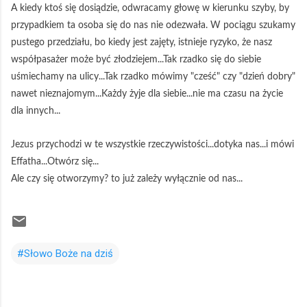
A kiedy ktoś się dosiądzie, odwracamy głowę w kierunku szyby, by
przypadkiem ta osoba się do nas nie odezwała. W pociągu szukamy
pustego przedziału, bo kiedy jest zajęty, istnieje ryzyko, że nasz
współpasażer może być złodziejem...Tak rzadko się do siebie
uśmiechamy na ulicy...Tak rzadko mówimy "cześć" czy "dzień dobry"
nawet nieznajomym...Każdy żyje dla siebie...nie ma czasu na życie
dla innych...
Jezus przychodzi w te wszystkie rzeczywistości...dotyka nas...i mówi
Effatha...Otwórz się...
Ale czy się otworzymy? to już zależy wyłącznie od nas...
#Słowo Boże na dziś
K
o