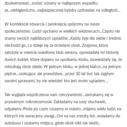
zbulwersować...zostać uznany w najlepszym wypadku
za...niehigieniczny...najbezpieczniej byłoby uzdrawiać na odległość...
W kontekście otwarcia i zamknięcia spójrzmy na nasze
społeczeństwo. Ludzi upchano w wielkich wieżowcach...Często nie
znamy swoich najbliższych sąsiadów...Każdy żyje dla siebie i średnio
obchodzi go, co dzieje się za drzwiami obok. Znajoma, która
założyła w mieście osiedlowy klub seniora, opowiadała mi historię
dwóch kobiet, które dopiero na spotkaniu klubu, dowiedziały się, że
mieszkają obok siebie. W jednym bloku, w jednej klatce...na jednym
piętrze...szokujące, ale prawdziwe....przez 30 lat być tak zajętym
swoimi sprawami, by nie wiedzieć kto jest moim sąsiadem....
Tak wygląda współczesna nam rzeczywistość...zamykamy się w
prywatnym mikrokosmosie. Zakładamy na uszy słuchawki,
odpalamy iPoda po czym ruszamy w miasto...mijamy wielu ludzi, na
których nie zwracamy uwagi...Oni na nas zresztą też...wsiadamy do
autobusu i szukamy miejsca, gdzie obok nikt nie siedzi...