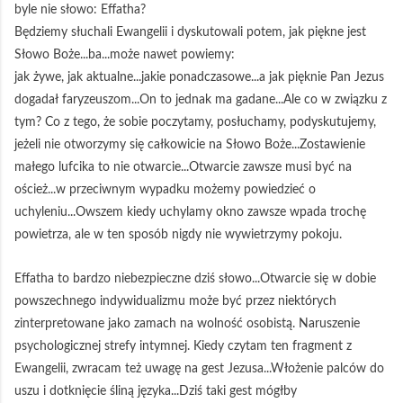
byle nie słowo: Effatha?
Będziemy słuchali Ewangelii i dyskutowali potem, jak piękne jest
Słowo Boże...ba...może nawet powiemy:
jak żywe, jak aktualne...jakie ponadczasowe...a jak pięknie Pan Jezus
dogadał faryzeuszom...On to jednak ma gadane...Ale co w związku z
tym? Co z tego, że sobie poczytamy, posłuchamy, podyskutujemy,
jeżeli nie otworzymy się całkowicie na Słowo Boże...Zostawienie
małego lufcika to nie otwarcie...Otwarcie zawsze musi być na
oścież...w przeciwnym wypadku możemy powiedzieć o
uchyleniu...Owszem kiedy uchylamy okno zawsze wpada trochę
powietrza, ale w ten sposób nigdy nie wywietrzymy pokoju.
Effatha to bardzo niebezpieczne dziś słowo...Otwarcie się w dobie
powszechnego indywidualizmu może być przez niektórych
zinterpretowane jako zamach na wolność osobistą. Naruszenie
psychologicznej strefy intymnej. Kiedy czytam ten fragment z
Ewangelii, zwracam też uwagę na gest Jezusa...Włożenie palców do
uszu i dotknięcie śliną języka...Dziś taki gest mógłby