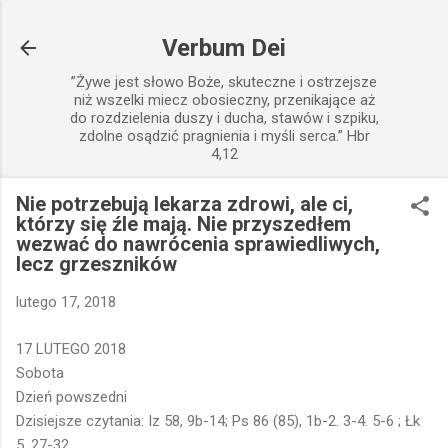
Przejdź do głównej zawartości
Verbum Dei
”Żywe jest słowo Boże, skuteczne i ostrzejsze
niż wszelki miecz obosieczny, przenikające aż
do rozdzielenia duszy i ducha, stawów i szpiku,
zdolne osądzić pragnienia i myśli serca.” Hbr
4,12
Nie potrzebują lekarza zdrowi, ale ci,
którzy się źle mają. Nie przyszedłem
wezwać do nawrócenia sprawiedliwych,
lecz grzeszników
lutego 17, 2018
17 LUTEGO 2018
Sobota
Dzień powszedni
Dzisiejsze czytania: Iz 58, 9b-14; Ps 86 (85), 1b-2. 3-4. 5-6 ; Łk
5, 27-32