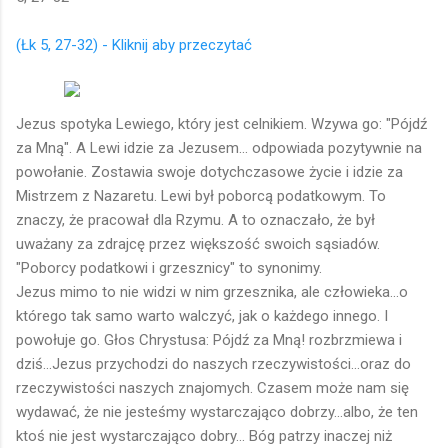
(Łk 5, 27-32) - Kliknij aby przeczytać
Jezus spotyka Lewiego, który jest celnikiem. Wzywa go: "Pójdź
za Mną". A Lewi idzie za Jezusem... odpowiada pozytywnie na
powołanie. Zostawia swoje dotychczasowe życie i idzie za
Mistrzem z Nazaretu. Lewi był poborcą podatkowym. To
znaczy, że pracował dla Rzymu. A to oznaczało, że był
uważany za zdrajcę przez większość swoich sąsiadów.
"Poborcy podatkowi i grzesznicy" to synonimy.
Jezus mimo to nie widzi w nim grzesznika, ale człowieka...o
którego tak samo warto walczyć, jak o każdego innego. I
powołuje go. Głos Chrystusa: Pójdź za Mną! rozbrzmiewa i
dziś...Jezus przychodzi do naszych rzeczywistości...oraz do
rzeczywistości naszych znajomych. Czasem może nam się
wydawać, że nie jesteśmy wystarczająco dobrzy...albo, że ten
ktoś nie jest wystarczająco dobry... Bóg patrzy inaczej niż