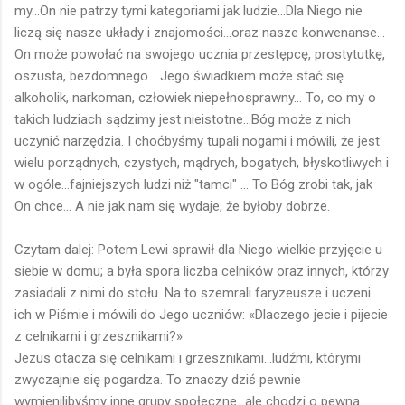
my...On nie patrzy tymi kategoriami jak ludzie...Dla Niego nie
liczą się nasze układy i znajomości...oraz nasze konwenanse...
On może powołać na swojego ucznia przestępcę, prostytutkę,
oszusta, bezdomnego... Jego świadkiem może stać się
alkoholik, narkoman, człowiek niepełnosprawny... To, co my o
takich ludziach sądzimy jest nieistotne...Bóg może z nich
uczynić narzędzia. I choćbyśmy tupali nogami i mówili, że jest
wielu porządnych, czystych, mądrych, bogatych, błyskotliwych i
w ogóle...fajniejszych ludzi niż "tamci" ... To Bóg zrobi tak, jak
On chce... A nie jak nam się wydaje, że byłoby dobrze.
Czytam dalej: Potem Lewi sprawił dla Niego wielkie przyjęcie u
siebie w domu; a była spora liczba celników oraz innych, którzy
zasiadali z nimi do stołu. Na to szemrali faryzeusze i uczeni
ich w Piśmie i mówili do Jego uczniów: «Dlaczego jecie i pijecie
z celnikami i grzesznikami?»
Jezus otacza się celnikami i grzesznikami...ludźmi, którymi
zwyczajnie się pogardza. To znaczy dziś pewnie
wymienilibyśmy inne grupy społeczne...ale chodzi o pewną