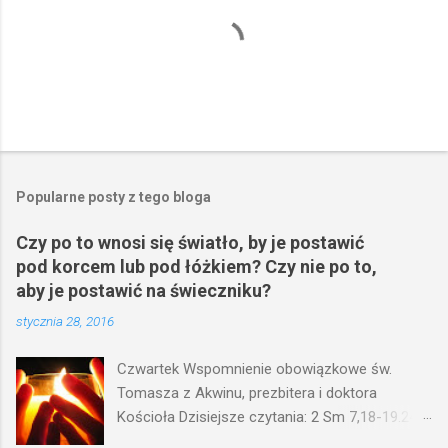
Popularne posty z tego bloga
Czy po to wnosi się światło, by je postawić
pod korcem lub pod łóżkiem? Czy nie po to,
aby je postawić na świeczniku?
stycznia 28, 2016
Czwartek Wspomnienie obowiązkowe św.
Tomasza z Akwinu, prezbitera i doktora
Kościoła Dzisiejsze czytania: 2 Sm 7,18-19.24-
29; Ps 132,1-5.11-14; Ps 119,105; Mk 4,21-25