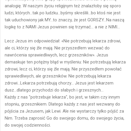
analogię. W naszym życiu religijnym też znalazłoby się sporo
ludzi, których...tak po ludzku...byśmy skreślili...bo ktoś nie jest
tak uduchowiony jak MY...to znaczy, że jest GORSZY...Na naszą
logikę to z NAMI Jezus powinien się trzymać... a nie z NIMI...
Lecz Jezus im odpowiedział: «Nie potrzebują lekarza zdrowi,
ale ci, którzy się źle mają. Nie przyszedłem wezwać do
nawrócenia sprawiedliwych, lecz grzeszników». Jezus
demaskuje ten potężny błąd w myśleniu: Nie potrzebują lekarza
zdrowi, lecz ci, którzy się źle mają. Nie przyszedłem powołać
sprawiedliwych, ale grzeszników. Nie potrzebują lekarza
zdrowi...Lekarza potrzebują chorzy... Jezus jest lekarzem
dusz...dlatego przychodzi do słabych i grzesznych...
Każdy z nas "potrzebuje lekarza", bo jest, w takim czy innym
stopniu, grzesznikiem. Dlatego każdy z nas jest wezwany do
pójścia za Jezusem, jak Lewi. Ale nie wystarczy tylko pójść za
Nim. Trzeba zaprosić Go do swojego domu, do swojego życia,
do swojej codzienności.