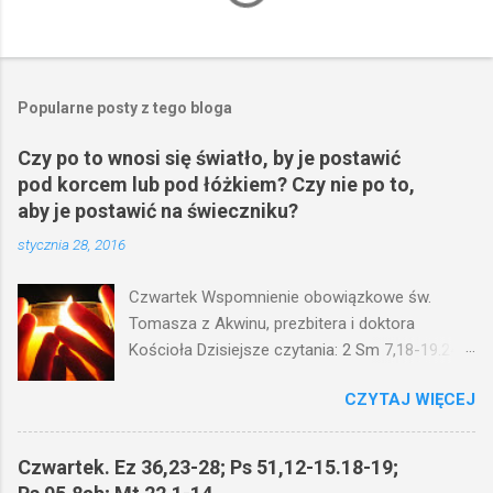
Popularne posty z tego bloga
Czy po to wnosi się światło, by je postawić
pod korcem lub pod łóżkiem? Czy nie po to,
aby je postawić na świeczniku?
stycznia 28, 2016
Czwartek Wspomnienie obowiązkowe św.
Tomasza z Akwinu, prezbitera i doktora
Kościoła Dzisiejsze czytania: 2 Sm 7,18-19.24-
29; Ps 132,1-5.11-14; Ps 119,105; Mk 4,21-25
CZYTAJ WIĘCEJ
(Mk 4,21-25) Jezus mówił ludowi: Czy po to
wnosi się światło, by je postawić pod korcem
lub pod łóżkiem? Czy nie po to, aby je postawić
Czwartek. Ez 36,23-28; Ps 51,12-15.18-19;
na świeczniku? Nie ma bowiem nic ukrytego, co