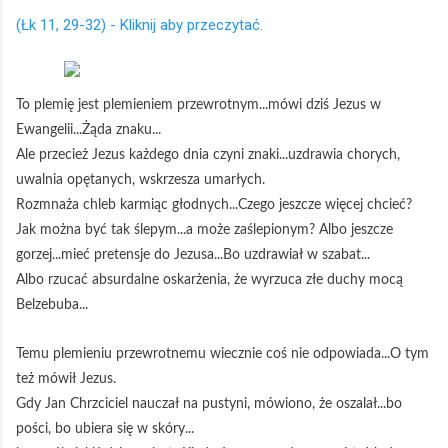
(Łk 11, 29-32) - Kliknij aby przeczytać.
To plemię jest plemieniem przewrotnym...mówi dziś Jezus w
Ewangelii...Żąda znaku...
Ale przecież Jezus każdego dnia czyni znaki...uzdrawia chorych,
uwalnia opętanych, wskrzesza umarłych.
Rozmnaża chleb karmiąc głodnych...Czego jeszcze więcej chcieć?
Jak można być tak ślepym...a może zaślepionym? Albo jeszcze
gorzej...mieć pretensje do Jezusa...Bo uzdrawiał w szabat...
Albo rzucać absurdalne oskarżenia, że wyrzuca złe duchy mocą
Belzebuba...
Temu plemieniu przewrotnemu wiecznie coś nie odpowiada...O tym
też mówił Jezus.
Gdy Jan Chrzciciel nauczał na pustyni, mówiono, że oszalał...bo
pości, bo ubiera się w skóry...