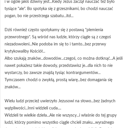
i w ogóle jakiś dziwny jest...Kiedy Jezus zaczął nauczać też było
tysiące "ale". Bo spotyka się z grzesznikami, bo chodzi nauczać
pogan, bo nie przestrzega szabatu...itd...
Dziś również często spotykamy się z postawą "plemienia
przewrotnego". Są wśród nas ludzie, którzy ciągle są z czegoś
niezadowoleni...Nie podoba im się to i tamto...bez przerwy
krytykowaliby Kościół...
Albo szukają znaków...dowodów...czegoś, co można dotknąć...A jeśli
nawet pokażesz takie dowody, przedstawisz je...dla nich to nie
wystarczy, bo zawsze znajdą tysiąc kontrargumentów...
Tymczasem chodzi o zwykłą, prostą wiarę...bez domagania się
znaków...
Wielu ludzi przecież uwierzyło Jezusowi na słowo...bez żadnych
wątpliwości...Inni widzieli cuda....
Widzieli te wielkie dzieła...Ale nie wszyscy...i właśnie do tej grupy
ludzi, którzy pomimo wszystko ciągle chcieli znaku...wyraźnego