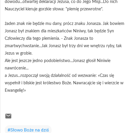
dowodu...otwartej deklaracji Jezusa, co do Jego Misji...Do nich
Nauczyciel kieruje gorzkie słowa: "plemię przewrotne".
żaden znak nie będzie mu dany, prócz znaku Jonasza. Jak bowiem
Jonasz był znakiem dla mieszkańców Niniwy, tak będzie Syn
Człowieczy dla tego plemienia. - Znak Jonasza to
zmartwychwstanie...Jak Jonasz był trzy dni we wnętrzu ryby, tak
Jezus w grobie.
Ale jest jeszcze jedno podobieństwo...Jonasz głosił Niniwie
nawrócenie...
a Jezus...rozpoczął swoją działalność od wezwanie: «Czas się
wypełnił i bliskie jest królestwo Boże. Nawracajcie się i wierzcie w
Ewangelię!»
#Słowo Boże na dziś