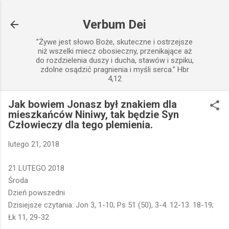
Przejdź do głównej zawartości
Verbum Dei
”Żywe jest słowo Boże, skuteczne i ostrzejsze
niż wszelki miecz obosieczny, przenikające aż
do rozdzielenia duszy i ducha, stawów i szpiku,
zdolne osądzić pragnienia i myśli serca.” Hbr
4,12
Jak bowiem Jonasz był znakiem dla
mieszkańców Niniwy, tak będzie Syn
Człowieczy dla tego plemienia.
lutego 21, 2018
21 LUTEGO 2018
Środa
Dzień powszedni
Dzisiejsze czytania: Jon 3, 1-10; Ps 51 (50), 3-4. 12-13. 18-19;
Łk 11, 29-32