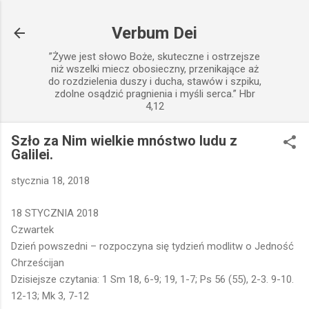
Przejdź do głównej zawartości
Verbum Dei
”Żywe jest słowo Boże, skuteczne i ostrzejsze
niż wszelki miecz obosieczny, przenikające aż
do rozdzielenia duszy i ducha, stawów i szpiku,
zdolne osądzić pragnienia i myśli serca.” Hbr
4,12
Szło za Nim wielkie mnóstwo ludu z
Galilei.
stycznia 18, 2018
18 STYCZNIA 2018
Czwartek
Dzień powszedni – rozpoczyna się tydzień modlitw o Jedność
Chrześcijan
Dzisiejsze czytania: 1 Sm 18, 6-9; 19, 1-7; Ps 56 (55), 2-3. 9-10.
12-13; Mk 3, 7-12