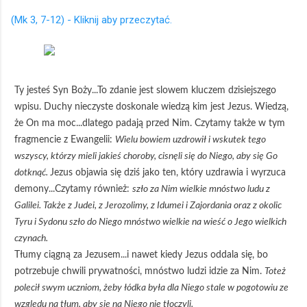
(Mk 3, 7-12) - Kliknij aby przeczytać.
Ty jesteś Syn Boży...To zdanie jest slowem kluczem dzisiejszego
wpisu. Duchy nieczyste doskonale wiedzą kim jest Jezus. Wiedzą,
że On ma moc...dlatego padają przed Nim. Czytamy także w tym
fragmencie z Ewangelii:
Wielu bowiem uzdrowił i wskutek tego
wszyscy, którzy mieli jakieś choroby, cisnęli się do Niego, aby się Go
dotknąć.
Jezus objawia się dziś jako ten, który uzdrawia i wyrzuca
demony...Czytamy również:
szło za Nim wielkie mnóstwo ludu z
Galilei. Także z Judei, z Jerozolimy, z Idumei i Zajordania oraz z okolic
Tyru i Sydonu szło do Niego mnóstwo wielkie na wieść o Jego wielkich
czynach.
Tłumy ciągną za Jezusem...i nawet kiedy Jezus oddala się, bo
potrzebuje chwili prywatności, mnóstwo ludzi idzie za Nim.
Toteż
polecił swym uczniom, żeby łódka była dla Niego stale w pogotowiu ze
względu na tłum, aby się na Niego nie tłoczyli.