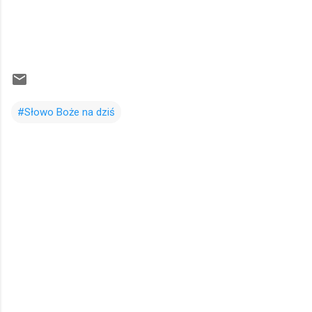
#Słowo Boże na dziś
K
o
m
e
n
t
a
r
z