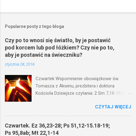
Popularne posty z tego bloga
Czy po to wnosi się światło, by je postawić
pod korcem lub pod łóżkiem? Czy nie po to,
aby je postawić na świeczniku?
stycznia 28, 2016
Czwartek Wspomnienie obowiązkowe św.
Tomasza z Akwinu, prezbitera i doktora
Kościoła Dzisiejsze czytania: 2 Sm 7,18-19.24-
29; Ps 132,1-5.11-14; Ps 119,105; Mk 4,21-25
CZYTAJ WIĘCEJ
(Mk 4,21-25) Jezus mówił ludowi: Czy po to
wnosi się światło, by je postawić pod korcem
lub pod łóżkiem? Czy nie po to, aby je postawić
Czwartek. Ez 36,23-28; Ps 51,12-15.18-19;
na świeczniku? Nie ma bowiem nic ukrytego, co
Ps 95,8ab; Mt 22,1-14