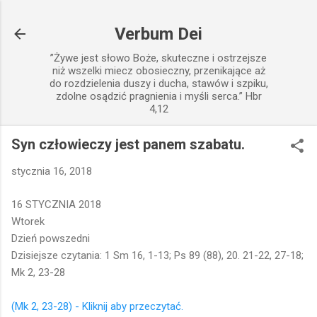
Przejdź do głównej zawartości
Verbum Dei
”Żywe jest słowo Boże, skuteczne i ostrzejsze
niż wszelki miecz obosieczny, przenikające aż
do rozdzielenia duszy i ducha, stawów i szpiku,
zdolne osądzić pragnienia i myśli serca.” Hbr
4,12
Syn człowieczy jest panem szabatu.
stycznia 16, 2018
16 STYCZNIA 2018
Wtorek
Dzień powszedni
Dzisiejsze czytania: 1 Sm 16, 1-13; Ps 89 (88), 20. 21-22, 27-18;
Mk 2, 23-28
(Mk 2, 23-28) - Kliknij aby przeczytać.