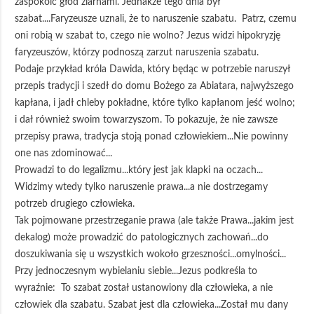
zaspokoić głód ziarnami. Jednakże tego dnia był
szabat....Faryzeusze uznali, że to naruszenie szabatu. Patrz, czemu
oni robią w szabat to, czego nie wolno? Jezus widzi hipokryzję
faryzeuszów, którzy podnoszą zarzut naruszenia szabatu.
Podaje przykład króla Dawida, który będąc w potrzebie naruszył
przepis tradycji i szedł do domu Bożego za Abiatara, najwyższego
kapłana, i jadł chleby pokładne, które tylko kapłanom jeść wolno;
i dał również swoim towarzyszom. To pokazuje, że nie zawsze
przepisy prawa, tradycja stoją ponad człowiekiem...Nie powinny
one nas zdominować...
Prowadzi to do legalizmu...który jest jak klapki na oczach...
Widzimy wtedy tylko naruszenie prawa...a nie dostrzegamy
potrzeb drugiego człowieka.
Tak pojmowane przestrzeganie prawa (ale także Prawa...jakim jest
dekalog) może prowadzić do patologicznych zachowań...do
doszukiwania się u wszystkich wokoło grzeszności...omylności...
Przy jednoczesnym wybielaniu siebie...Jezus podkreśla to
wyraźnie: To szabat został ustanowiony dla człowieka, a nie
człowiek dla szabatu. Szabat jest dla człowieka...Został mu dany