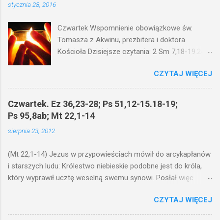
stycznia 28, 2016
Czwartek Wspomnienie obowiązkowe św.
Tomasza z Akwinu, prezbitera i doktora
Kościoła Dzisiejsze czytania: 2 Sm 7,18-19.24-
29; Ps 132,1-5.11-14; Ps 119,105; Mk 4,21-25
CZYTAJ WIĘCEJ
(Mk 4,21-25) Jezus mówił ludowi: Czy po to
wnosi się światło, by je postawić pod korcem
lub pod łóżkiem? Czy nie po to, aby je postawić
Czwartek. Ez 36,23-28; Ps 51,12-15.18-19;
na świeczniku? Nie ma bowiem nic ukrytego, co
Ps 95,8ab; Mt 22,1-14
by nie miało wyjść na jaw. Kto ma uszy do
sierpnia 23, 2012
słuchania, niechaj słucha. I mówił im: Uważajcie
na to, czego słuchacie. Taką samą miarą, jaką
(Mt 22,1-14) Jezus w przypowieściach mówił do arcykapłanów
wy mierzycie, odmierzą wam i jeszcze wam
i starszych ludu: Królestwo niebieskie podobne jest do króla,
dołożą. Bo kto ma, temu będzie dane; a kto nie
który wyprawił ucztę weselną swemu synowi. Posłał więc
ma, pozbawią go i tego, co ma. W dzisiejszym
swoje sługi, żeby zaproszonych zwołali na ucztę, lecz ci nie
fragmencie z Ewangelii Jezus kontynuuje
CZYTAJ WIĘCEJ
chcieli przyjść. Posłał jeszcze raz inne sługi z poleceniem:
przypowieści.... Czy po to wnosi się światło, by
Powiedzcie zaproszonym: Oto przygotowałem moją ucztę:
je postawić pod korcem lub pod łóżkiem? Czy