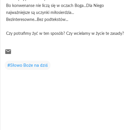
Bo konwenanse nie liczą się w oczach Boga...Dla Niego
najważniejsze są uczynki miłosierdzia...
Bezinteresowne...Bez podtekstów...
Czy potrafimy żyć w ten sposób? Czy wcielamy w życie te zasady?
#Słowo Boże na dziś
K
o
m
e
n
t
a