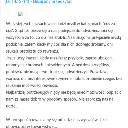
(Łk 14,12-14) - kliknij aby przeczytać.
W dzisiejszych czasach wielu ludzi myśli w kategoriach "coś za
coś". Stąd też bierze się u nas podejście do odwdzięczania się
wszystkim za to, co dla nas zrobili...Nasi znajomi, przyjaciele myślą
podobnie...zatem kiedy my coś dla nich dobrego zrobimy, oni
szukają pretekstu do rewanżu.
Jezus uczy inaczej: kiedy urządzasz przyjęcie, zaproś ubogich,
ułomnych, chromych i niewidomych. A będziesz szczęśliwy,
ponieważ nie mają czym tobie się odwdzięczyć. Prawdziwą
wartość ma bezinteresowne czynienie dobra...zrobienie czegoś bez
szukania możliwości rewanżu.
Najbardziej potrzebujący nigdy nie będą mieć możliwości odpłacić
nam za nasze dobro w podobny sposób...Nie zaproszą nas na
ucztę...
W ten sposób uwalniamy się od ludzkich zwyczajów, jakie
obowiązują w towarzystwie...