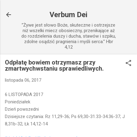
Przejdź do głównej zawartości
Verbum Dei
”Żywe jest słowo Boże, skuteczne i ostrzejsze
niż wszelki miecz obosieczny, przenikające aż
do rozdzielenia duszy i ducha, stawów i szpiku,
zdolne osądzić pragnienia i myśli serca.” Hbr
4,12
Odpłatę bowiem otrzymasz przy
zmartwychwstaniu sprawiedliwych.
listopada 06, 2017
6 LISTOPADA 2017
Poniedziałek
Dzień powszedni
Dzisiejsze czytania: Rz 11,29-36; Ps 69,30-31.33-34.36-37; J
8,31b-32; Łk 14,12-14