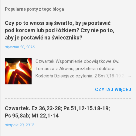
Popularne posty z tego bloga
Czy po to wnosi się światło, by je postawić
pod korcem lub pod łóżkiem? Czy nie po to,
aby je postawić na świeczniku?
stycznia 28, 2016
Czwartek Wspomnienie obowiązkowe św.
Tomasza z Akwinu, prezbitera i doktora
Kościoła Dzisiejsze czytania: 2 Sm 7,18-19.24-
29; Ps 132,1-5.11-14; Ps 119,105; Mk 4,21-25
CZYTAJ WIĘCEJ
(Mk 4,21-25) Jezus mówił ludowi: Czy po to
wnosi się światło, by je postawić pod korcem
lub pod łóżkiem? Czy nie po to, aby je postawić
Czwartek. Ez 36,23-28; Ps 51,12-15.18-19;
na świeczniku? Nie ma bowiem nic ukrytego, co
Ps 95,8ab; Mt 22,1-14
by nie miało wyjść na jaw. Kto ma uszy do
sierpnia 23, 2012
słuchania, niechaj słucha. I mówił im: Uważajcie
na to, czego słuchacie. Taką samą miarą, jaką