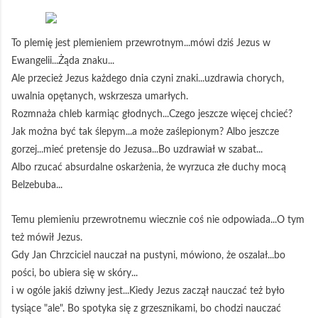
To plemię jest plemieniem przewrotnym...mówi dziś Jezus w
Ewangelii...Żąda znaku...
Ale przecież Jezus każdego dnia czyni znaki...uzdrawia chorych,
uwalnia opętanych, wskrzesza umarłych.
Rozmnaża chleb karmiąc głodnych...Czego jeszcze więcej chcieć?
Jak można być tak ślepym...a może zaślepionym? Albo jeszcze
gorzej...mieć pretensje do Jezusa...Bo uzdrawiał w szabat...
Albo rzucać absurdalne oskarżenia, że wyrzuca złe duchy mocą
Belzebuba...
Temu plemieniu przewrotnemu wiecznie coś nie odpowiada...O tym
też mówił Jezus.
Gdy Jan Chrzciciel nauczał na pustyni, mówiono, że oszalał...bo
pości, bo ubiera się w skóry...
i w ogóle jakiś dziwny jest...Kiedy Jezus zaczął nauczać też było
tysiące "ale". Bo spotyka się z grzesznikami, bo chodzi nauczać