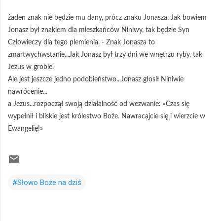
żaden znak nie będzie mu dany, prócz znaku Jonasza. Jak bowiem
Jonasz był znakiem dla mieszkańców Niniwy, tak będzie Syn
Człowieczy dla tego plemienia. - Znak Jonasza to
zmartwychwstanie...Jak Jonasz był trzy dni we wnętrzu ryby, tak
Jezus w grobie.
Ale jest jeszcze jedno podobieństwo...Jonasz głosił Niniwie
nawrócenie...
a Jezus...rozpoczął swoją działalność od wezwanie: «Czas się
wypełnił i bliskie jest królestwo Boże. Nawracajcie się i wierzcie w
Ewangelię!»
#Słowo Boże na dziś
K
o