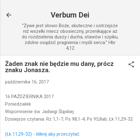
Przejdź do głównej zawartości
Verbum Dei
”Żywe jest słowo Boże, skuteczne i ostrzejsze
niż wszelki miecz obosieczny, przenikające aż
do rozdzielenia duszy i ducha, stawów i szpiku,
zdolne osądzić pragnienia i myśli serca.” Hbr
4,12
Żaden znak nie będzie mu dany, prócz
znaku Jonasza.
października 16, 2017
16 PAŹDZIERNIKA 2017
Poniedziałek
Wspomnienie św. Jadwigi Śląskiej
Dzisiejsze czytania: Rz 1,1-7; Ps 98,1-4; Ps 95,8ab; Łk 11,29-32
(Łk 11,29-32) - kliknij aby przeczytać.