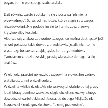
pogan, bo nie przestrzega szabatu...itd...
Dziś również często spotykamy się z postawą "plemienia
przewrotnego". Są wśród nas ludzie, którzy ciągle są z czegoś
niezadowoleni...Nie podoba im się to i tamto...bez przerwy
krytykowaliby Kościół...
Albo szukają znaków...dowodów...czegoś, co można dotknąć...A jeśli
nawet pokażesz takie dowody, przedstawisz je...dla nich to nie
wystarczy, bo zawsze znajdą tysiąc kontrargumentów...
Tymczasem chodzi o zwykłą, prostą wiarę...bez domagania się
znaków...
Wielu ludzi przecież uwierzyło Jezusowi na słowo...bez żadnych
wątpliwości...Inni widzieli cuda....
Widzieli te wielkie dzieła...Ale nie wszyscy...i właśnie do tej grupy
ludzi, którzy pomimo wszystko ciągle chcieli znaku...wyraźnego
dowodu...otwartej deklaracji Jezusa, co do Jego Misji...Do nich
Nauczyciel kieruje gorzkie słowa: "plemię przewrotne".