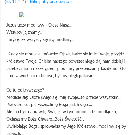
(Łk 11,1-4) - kliknij aby przeczytać.
Jezus uczy modlitwy - Ojcze Nasz....
Wszyscy ją znamy...
I myślę, że wszyscy się nią modlimy...
Kiedy się modlicie, mówcie: Ojcze, święć się imię Twoje, przyjdź
królestwo Twoje. Chleba naszego powszedniego daj nam dzisiaj i
przebacz nam nasze grzechy, bo i my przebaczamy każdemu, kto
nam zawinił; i nie dopuść, byśmy ulegli pokusie.
Co tu odkrywczego?
Módlcie się: Ojcze święć się imię Twoje...to przede wszystkim...
Pierwsze jest pierwsze...Imię Boga jest Święte...
Ale ma być naprawdę Święte...w tym momencie...modląc się...
Ogłaszamy Bożą Chwałę...Bożą Świętość...
Uwielbiając Boga...sprowadzamy Jego Królestwo...modlimy się by
przyszło...