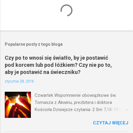
Popularne posty z tego bloga
Czy po to wnosi się światło, by je postawić
pod korcem lub pod łóżkiem? Czy nie po to,
aby je postawić na świeczniku?
stycznia 28, 2016
Czwartek Wspomnienie obowiązkowe św.
Tomasza z Akwinu, prezbitera i doktora
Kościoła Dzisiejsze czytania: 2 Sm 7,18-19.24-
29; Ps 132,1-5.11-14; Ps 119,105; Mk 4,21-25
CZYTAJ WIĘCEJ
(Mk 4,21-25) Jezus mówił ludowi: Czy po to
wnosi się światło, by je postawić pod korcem