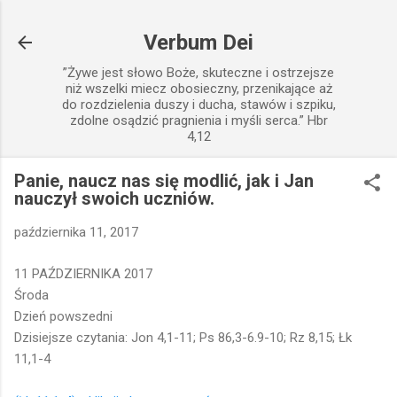
Przejdź do głównej zawartości
Verbum Dei
”Żywe jest słowo Boże, skuteczne i ostrzejsze
niż wszelki miecz obosieczny, przenikające aż
do rozdzielenia duszy i ducha, stawów i szpiku,
zdolne osądzić pragnienia i myśli serca.” Hbr
4,12
Panie, naucz nas się modlić, jak i Jan
nauczył swoich uczniów.
października 11, 2017
11 PAŹDZIERNIKA 2017
Środa
Dzień powszedni
Dzisiejsze czytania: Jon 4,1-11; Ps 86,3-6.9-10; Rz 8,15; Łk
11,1-4