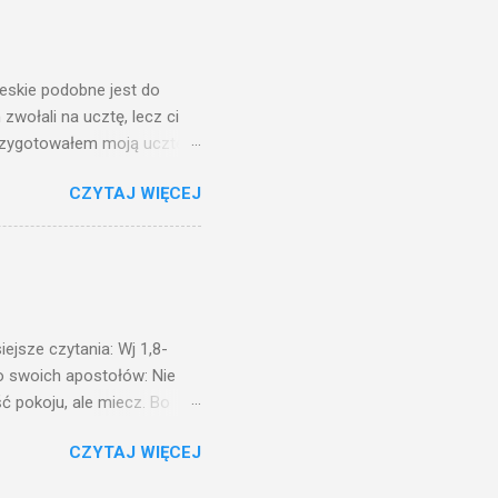
na świeczniku? Nie ma
świetle jest nam dobrze
ieskie podobne jest do
zwołali na ucztę, lecz ci
przygotowałem moją ucztę:
 to i poszli: jeden na
CZYTAJ WIĘCEJ
. Na to król uniósł się
ł swoim sługom: Uczta
ście na ucztę wszystkich,
obrych. I sala zapełniła się
ejsze czytania: Wj 1,8-
do swoich apostołów: Nie
ć pokoju, ale miecz. Bo
i będą nieprzyjaciółmi
CZYTAJ WIĘCEJ
st Mnie godzien. I kto kocha
rzyża, a idzie za Mną, nie