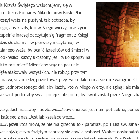
ia Krzyża Świętego wsłuchujemy się w
órej Jezus tłumaczy Nikodemowi Boski Plan
ższył węża na pustyni, tak potrzeba, by
o, aby każdy, kto w Niego wierzy, miał życie
pełnie inaczej odczytuje się fragment z Księgi
 dziś słuchamy - w pierwszym czytaniu), w
ianego węża, by ocalić Izraelitów od śmierci w
dkreślić: każdy ukąszony, jeśli tylko spojrzy na
Jak to rozumieć? Miedziany wąż na palu nie
ęże atakowały wszystkich, nie robiąc przy tym
zał na węża z miedzi, pozostawał przy życiu. Jak to ma się do Ewangelii i
o Jednorodzonego dał, aby każdy, kto w Niego wierzy, nie zginął, ale mi
 świat po to, aby świat potępił, ale po to, by świat został przez Niego z
szystkich nas...aby nas zbawić...Zbawienie zaś jest nam potrzebne, poni
każdego z nas...Jest jak kąsające węże...
u...A jeżeli ktoś mówi, że nie ma grzechu to - parafrazując 1 List św. Jana
Nawet największym świętym zdarzały się chwile słabości. Wobec doskonałoś