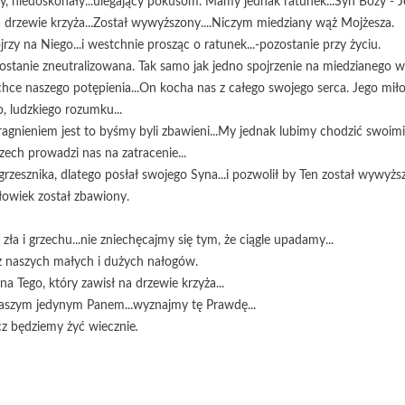
by, niedoskonały...ulegający pokusom. Mamy jednak ratunek...Syn Boży - Je
 na drzewie krzyża...Został wywyższony....Niczym miedziany wąż Mojżesza.
rzy na Niego...i westchnie prosząc o ratunek...-pozostanie przy życiu.
- zostanie zneutralizowana. Tak samo jak jedno spojrzenie na miedzianego 
hce naszego potępienia...On kocha nas z całego swojego serca. Jego miło
, ludzkiego rozumku...
agnieniem jest to byśmy byli zbawieni...My jednak lubimy chodzić swoimi
ech prowadzi nas na zatracenie...
rzesznika, dlatego posłał swojego Syna...i pozwolił by Ten został wywyższo
owiek został zbawiony.
ła i grzechu...nie zniechęcajmy się tym, że ciągle upadamy...
z naszych małych i dużych nałogów.
.na Tego, który zawisł na drzewie krzyża...
naszym jedynym Panem...wyznajmy tę Prawdę...
cz będziemy żyć wiecznie
.