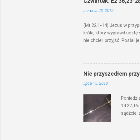
Czwartek. Ez 36,23-28
by je po
sierpnia 23, 2012
bowiem ni
znana...A 
(Mt 22,1-14) Jezus w przyp
króla, który wyprawił ucztę
nie chcieli przyjść. Posła
woły i tuczne zwierzęta pobi
swoje pole, drugi do swego k
gniewem. Posłał swe wojska
wprawdzie jest gotowa, lecz 
Nie przyszedłem przyn
których spotkacie. Słudzy ci
lipca 15, 2013
biesiadnikami. Wszedł król, ż
Poniedzi
14.22; Ps
sądźcie, 
przyszed
człowieka
syna lub 