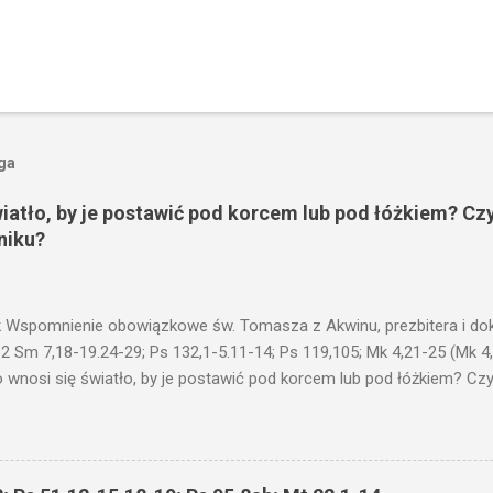
oga
wiatło, by je postawić pod korcem lub pod łóżkiem? Czy
niku?
 Wspomnienie obowiązkowe św. Tomasza z Akwinu, prezbitera i dokt
 2 Sm 7,18-19.24-29; Ps 132,1-5.11-14; Ps 119,105; Mk 4,21-25 (Mk 4
 wnosi się światło, by je postawić pod korcem lub pod łóżkiem? Czy 
niku? Nie ma bowiem nic ukrytego, co by nie miało wyjść na jaw. Kt
łucha. I mówił im: Uważajcie na to, czego słuchacie. Taką samą miarą
 wam i jeszcze wam dołożą. Bo kto ma, temu będzie dane; a kto nie
siejszym fragmencie z Ewangelii Jezus kontynuuje przypowieści.... C