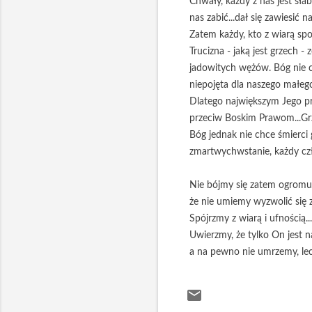
Chwały, każdy z nas jest sła
nas zabić...dał się zawiesić
Zatem każdy, kto z wiarą spoj
Trucizna - jaką jest grzech 
jadowitych wężów. Bóg nie c
niepojęta dla naszego małego
Dlatego największym Jego pr
przeciw Boskim Prawom...Grz
Bóg jednak nie chce śmierci g
zmartwychwstanie, każdy czł
Nie bójmy się zatem ogromu z
że nie umiemy wyzwolić się 
Spójrzmy z wiarą i ufnością..
Uwierzmy, że tylko On jest 
a na pewno nie umrzemy, le