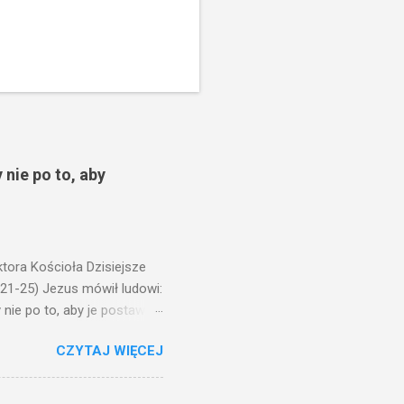
 nie po to, aby
ora Kościoła Dzisiejsze
,21-25) Jezus mówił ludowi:
nie po to, aby je postawić
o ma uszy do słuchania,
CZYTAJ WIĘCEJ
, jaką wy mierzycie,
 ma, pozbawią go i tego, co
zy po to wnosi się światło,