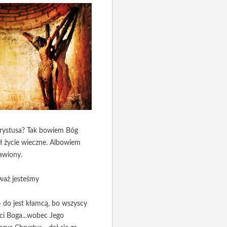
 Chrystusa? Tak bowiem Bóg
ał życie wieczne. Albowiem
bawiony.
eważ jesteśmy
 - do jest kłamcą, bo wszyscy
ci Boga...wobec Jego