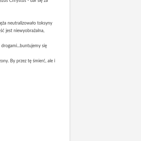
zus Chrystus - dał się za
węża neutralizowało toksyny
ść jest niewyobrażalna,
 drogami...buntujemy się
ny. By przez tę śmierć, ale i