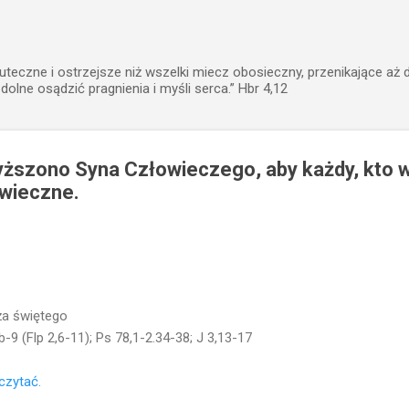
Przejdź do głównej zawartości
uteczne i ostrzejsze niż wszelki miecz obosieczny, przenikające aż 
zdolne osądzić pragnienia i myśli serca.” Hbr 4,12
yższono Syna Człowieczego, aby każdy, kto 
 wieczne.
ża świętego
b-9 (Flp 2,6-11); Ps 78,1-2.34-38; J 3,13-17
eczytać.