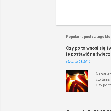
Popularne posty z tego bl
Czy po to wnosi się ś
je postawić na świecz
stycznia 28, 2016
Czwartek
czytania:
Czy po to
na świecz
niechaj s
odmierzą
ma. W dzi