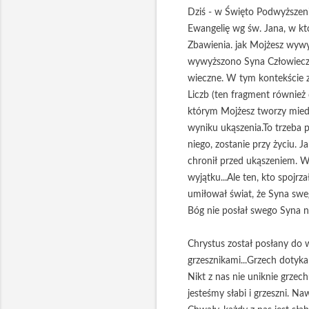
Dziś - w Święto Podwyższen
Ewangelię wg św. Jana, w kt
Zbawienia. jak Mojżesz wywy
wywyższono Syna Człowieczeg
wieczne. W tym kontekście zu
Liczb (ten fragment również
którym Mojżesz tworzy miedz
wyniku ukąszenia.To trzeba po
niego, zostanie przy życiu. 
chronił przed ukąszeniem. W
wyjątku...Ale ten, kto spojr
umiłował świat, że Syna sweg
Bóg nie posłał swego Syna na
Chrystus został posłany do w
grzesznikami...Grzech dotyka 
Nikt z nas nie uniknie grzech
jesteśmy słabi i grzeszni. 