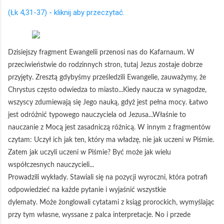
(Łk 4,31-37) - kliknij aby przeczytać.
Dzisiejszy fragment Ewangelii przenosi nas do Kafarnaum. W
przeciwieństwie do rodzinnych stron, tutaj Jezus zostaje dobrze
przyjęty. Zresztą gdybyśmy prześledzili Ewangelie, zauważymy, że
Chrystus często odwiedza to miasto...Kiedy naucza w synagodze,
wszyscy zdumiewają się Jego nauką, gdyż jest pełna mocy. Łatwo
jest odróżnić typowego nauczyciela od Jezusa...Właśnie to
nauczanie z Mocą jest zasadniczą różnicą. W innym z fragmentów
czytam: Uczył ich jak ten, który ma władzę, nie jak uczeni w Piśmie.
Zatem jak uczyli uczeni w Piśmie? Być może jak wielu
współczesnych nauczycieli...
Prowadzili wykłady. Stawiali się na pozycji wyroczni, która potrafi
odpowiedzieć na każde pytanie i wyjaśnić wszystkie
dylematy. Może żonglowali cytatami z ksiąg prorockich, wymyślając
przy tym własne, wyssane z palca interpretacje. No i przede