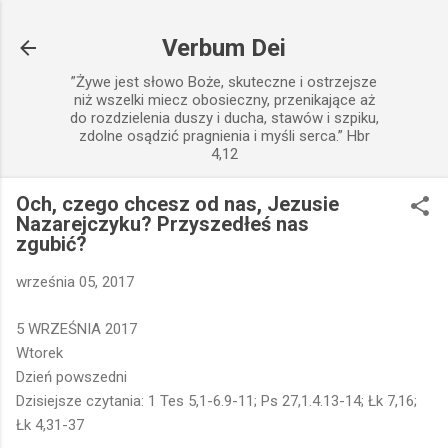
Przejdź do głównej zawartości
Verbum Dei
”Żywe jest słowo Boże, skuteczne i ostrzejsze
niż wszelki miecz obosieczny, przenikające aż
do rozdzielenia duszy i ducha, stawów i szpiku,
zdolne osądzić pragnienia i myśli serca.” Hbr
4,12
Och, czego chcesz od nas, Jezusie
Nazarejczyku? Przyszedłeś nas
zgubić?
września 05, 2017
5 WRZEŚNIA 2017
Wtorek
Dzień powszedni
Dzisiejsze czytania: 1 Tes 5,1-6.9-11; Ps 27,1.4.13-14; Łk 7,16;
Łk 4,31-37