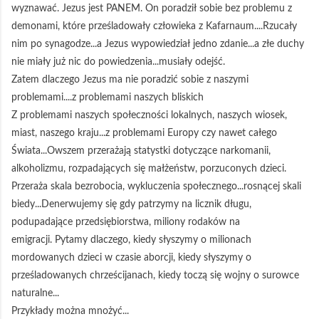
wyznawać. Jezus jest PANEM. On poradził sobie bez problemu z
demonami, które prześladowały człowieka z Kafarnaum....Rzucały
nim po synagodze...a Jezus wypowiedział jedno zdanie...a złe duchy
nie miały już nic do powiedzenia...musiały odejść.
Zatem dlaczego Jezus ma nie poradzić sobie z naszymi
problemami....z problemami naszych bliskich
Z problemami naszych społeczności lokalnych, naszych wiosek,
miast, naszego kraju...z problemami Europy czy nawet całego
Świata...Owszem przerażają statystki dotyczące narkomanii,
alkoholizmu, rozpadających się małżeństw, porzuconych dzieci.
Przeraża skala bezrobocia, wykluczenia społecznego...rosnącej skali
biedy...Denerwujemy się gdy patrzymy na licznik długu,
podupadające przedsiębiorstwa, miliony rodaków na
emigracji. Pytamy dlaczego, kiedy słyszymy o milionach
mordowanych dzieci w czasie aborcji, kiedy słyszymy o
prześladowanych chrześcijanach, kiedy toczą się wojny o surowce
naturalne...
Przykłady można mnożyć...