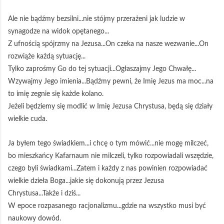
Ale nie bądźmy bezsilni...nie stójmy przerażeni jak ludzie w
synagodze na widok opętanego...
Z ufnością spójrzmy na Jezusa...On czeka na nasze wezwanie...On
rozwiąże każdą sytuację...
Tylko zaprośmy Go do tej sytuacji...Ogłaszajmy Jego Chwałę...
Wzywajmy Jego imienia...Bądźmy pewni, że Imię Jezus ma moc...na
to imię zegnie się każde kolano.
Jeżeli będziemy się modlić w Imię Jezusa Chrystusa, będą się działy
wielkie cuda.
Ja byłem tego świadkiem...i chcę o tym mówić...nie mogę milczeć,
bo mieszkańcy Kafarnaum nie milczeli, tylko rozpowiadali wszędzie,
czego byli świadkami...Zatem i każdy z nas powinien rozpowiadać
wielkie dzieła Boga...jakie się dokonują przez Jezusa
Chrystusa...Także i dziś...
W epoce rozpasanego racjonalizmu...gdzie na wszystko musi być
naukowy dowód.