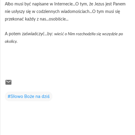
Albo musi być napisane w Internecie...O tym, że Jezus jest Panem
nie usłyszy się w codziennych wiadomościach...O tym musi się
przekonać każdy z nas...osobiście...
A potem zaświadczyć...by:
wieść o Nim rozchodziła się wszędzie po
okolicy.
#Słowo Boże na dziś
K
o
m