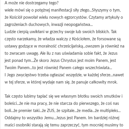
A może nie dostrzegamy tego?
wiele mówi się o potężnej manifestacji siły złego...Słyszymy o tym,
że Kościół powołał wielu nowych egzorcystów. Czytamy artykuły o
zagrożeniach duchowych, inwazji neopogaństwa...
Ludzie cierpią uwikłani w grzechy swoje lub swoich bliskich. Tak
często narzekamy, że władza walczy z Kościołem, że forsowane są
ustawy godzące w moralność chrześcijańską...owszem ja również na
to zwracam uwagę. Ale ilu z nas uświadamia sobie fakt, że Jezus
jest ponad tym...Że skoro Jezus Chrystus jest moim Panem, jest
Twoim Panem...to jest również Panem całego wszechświata...
I Jego zwycięstwo trzeba ogłaszać wszędzie, w każdej sferze...nawet
w tej sferze, w której wydaje nam się, że panuje całkowity mrok.
Tak często lubimy taplać się we własnym błotku swoich smutków i
boleści...że nie ma pracy, że nie starcza do pierwszego, że coś nas
boli...że premier taki...że ZUS, że szpitale...że media...że multipleks...
Oddajmy to wszystko Jemu...Jezus jest Panem. Im bardziej różnej
maści osobniki starają się temu zaprzeczyć, tym mocniej musimy to