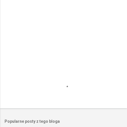
e
n
t
a
r
z
e
Popularne posty z tego bloga