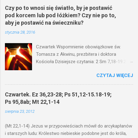
Czy po to wnosi się światło, by je postawić
pod korcem lub pod łóżkiem? Czy nie po to,
aby je postawić na świeczniku?
stycznia 28, 2016
Czwartek Wspomnienie obowiązkowe św.
Tomasza z Akwinu, prezbitera i doktora
Kościoła Dzisiejsze czytania: 2 Sm 7,18-19.24-
29; Ps 132,1-5.11-14; Ps 119,105; Mk 4,21-25
CZYTAJ WIĘCEJ
(Mk 4,21-25) Jezus mówił ludowi: Czy po to
wnosi się światło, by je postawić pod korcem
lub pod łóżkiem? Czy nie po to, aby je postawić
Czwartek. Ez 36,23-28; Ps 51,12-15.18-19;
na świeczniku? Nie ma bowiem nic ukrytego, co
Ps 95,8ab; Mt 22,1-14
by nie miało wyjść na jaw. Kto ma uszy do
sierpnia 23, 2012
słuchania, niechaj słucha. I mówił im: Uważajcie
na to, czego słuchacie. Taką samą miarą, jaką
(Mt 22,1-14) Jezus w przypowieściach mówił do arcykapłanów
wy mierzycie, odmierzą wam i jeszcze wam
i starszych ludu: Królestwo niebieskie podobne jest do króla,
dołożą. Bo kto ma, temu będzie dane; a kto nie