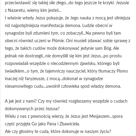
przeciwstawić się takiej sile złego...do tego jeszcze te krzyki: Jezusie
z Nazaretu, wiemy kim jesteś...
I właśnie wtedy Jezus pokazuje, że Jego nauka z mocą jest silniejsza
niż najpotężniejsza manifestacja demona. Ludzie obecni w
synagodze byli zdumieni tym, co zobaczyli...Na pewno byli tam
obecni również uczeni w Piśmie. Oni musieli zdawać sobie sprawę z
tego, że takich cudów może dokonywać jedynie sam Bóg. Ale
jednak nie dostrzegli...nie domyślili się kim jest Jezus...po prostu
rozpowiadali wszędzie o niecodziennym zjawisku, którego byli
świadkiem...o tym, że tajemniczy nauczyciel, który tłumaczy Pismo
inaczej niż faryzeusze, z mocą...dokonał w synagodze
niesamowitego cudu...uwolnił człowieka spod władzy demona.
A jak jest z nami? Czy my również rozgłaszamy wszędzie o cudach
dokonywanych przez Jezusa?
Wielu z nas z pewnością wierzy, że Jezus jest Mesjaszem...spora
część przyjęła Go jako Pana i Zbawiciela.
Ale czy głosimy te cuda, które dokonuje w naszym życiu?