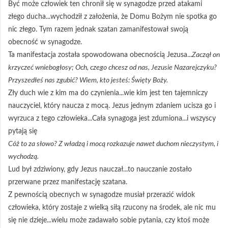
Być może człowiek ten chronił się w synagodze przed atakami
złego ducha...wychodził z założenia, że Domu Bożym nie spotka go
nic złego. Tym razem jednak szatan zamanifestował swoją
obecność w synagodze.
Ta manifestacja została spowodowana obecnością Jezusa...
Zaczął on
krzyczeć wniebogłosy; Och, czego chcesz od nas, Jezusie Nazarejczyku?
Przyszedłeś nas zgubić? Wiem, kto jesteś: Święty Boży.
Zły duch wie z kim ma do czynienia...wie kim jest ten tajemniczy
nauczyciel, który naucza z mocą. Jezus jednym zdaniem ucisza go i
wyrzuca z tego człowieka...Cała synagoga jest zdumiona...i wszyscy
pytają się
Cóż to za słowo? Z władzą i mocą rozkazuje nawet duchom nieczystym, i
wychodzą.
Lud był zdziwiony, gdy Jezus nauczał...to nauczanie zostało
przerwane przez manifestację szatana.
Z pewnością obecnych w synagodze musiał przerazić widok
człowieka, który zostaje z wielką siłą rzucony na środek, ale nic mu
się nie dzieje...wielu może zadawało sobie pytania, czy ktoś może