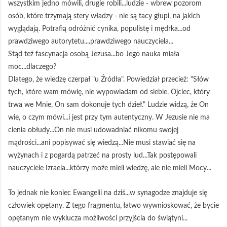
wszystkim jedno mówili, drugie robili...ludzie - wbrew pozorom
osób, które trzymają stery władzy - nie są tacy głupi, na jakich
wyglądają. Potrafią odróżnić cynika, populistę i mędrka...od
prawdziwego autorytetu....prawdziwego nauczyciela...
Stąd też fascynacja osobą Jezusa...bo Jego nauka miała
moc...dlaczego?
Dlatego, że wiedzę czerpał "u Źródła". Powiedział przecież: "Słów
tych, które wam mówię, nie wypowiadam od siebie. Ojciec, który
trwa we Mnie, On sam dokonuje tych dzieł." Ludzie widzą, że On
wie, o czym mówi...i jest przy tym autentyczny. W Jezusie nie ma
cienia obłudy...On nie musi udowadniać nikomu swojej
mądrości...ani popisywać się wiedzą...Nie musi stawiać się na
wyżynach i z pogardą patrzeć na prosty lud...Tak postępowali
nauczyciele Izraela...którzy może mieli wiedzę, ale nie mieli Mocy...
To jednak nie koniec Ewangelii na dziś...w synagodze znajduje się
człowiek opętany. Z tego fragmentu, łatwo wywnioskować, że bycie
opętanym nie wyklucza możliwości przyjścia do świątyni...