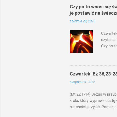
Czy po to wnosi się ś
je postawić na świecz
stycznia 28, 2016
Czwartek
czytania:
Czy po to
na świecz
niechaj s
odmierzą
ma. W dzi
Czwartek. Ez 36,23-28
by je po
sierpnia 23, 2012
bowiem ni
znana...A 
(Mt 22,1-14) Jezus w przyp
króla, który wyprawił ucztę
nie chcieli przyjść. Posła
woły i tuczne zwierzęta pobi