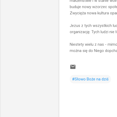
małżeństwie i w stanie woln
buduje nowy wzorzec społe
Zwycięża nowa kultura opart
Jezus z tych wszystkich ludz
organizację. Tych ludzi nie
Niestety wielu z nas - mim
można się do Niego dopchać
#Słowo Boże na dziś
K
o
m
e