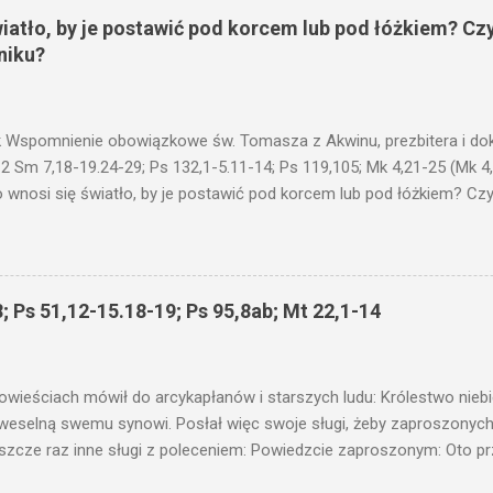
wiatło, by je postawić pod korcem lub pod łóżkiem? Czy
niku?
 Wspomnienie obowiązkowe św. Tomasza z Akwinu, prezbitera i dokt
 2 Sm 7,18-19.24-29; Ps 132,1-5.11-14; Ps 119,105; Mk 4,21-25 (Mk 4
 wnosi się światło, by je postawić pod korcem lub pod łóżkiem? Czy 
niku? Nie ma bowiem nic ukrytego, co by nie miało wyjść na jaw. Kt
łucha. I mówił im: Uważajcie na to, czego słuchacie. Taką samą miarą
 wam i jeszcze wam dołożą. Bo kto ma, temu będzie dane; a kto nie
siejszym fragmencie z Ewangelii Jezus kontynuuje przypowieści.... C
; Ps 51,12-15.18-19; Ps 95,8ab; Mt 22,1-14
stawić pod korcem lub pod łóżkiem? Czy nie po to, aby je postawić 
c ukrytego, co by nie miało wyjść na jaw. Myślę, że przypowieść o 
nawet jeżeli nie jest, prawdy w niej zawarte są...że użyj...
owieściach mówił do arcykapłanów i starszych ludu: Królestwo nieb
 weselną swemu synowi. Posłał więc swoje sługi, żeby zaproszonych 
ł jeszcze raz inne sługi z poleceniem: Powiedzcie zaproszonym: Oto 
te i wszystko jest gotowe. Przyjdźcie na ucztę! Lecz oni zlekceważyli