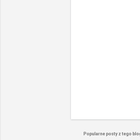
n
t
a
r
z
e
Popularne posty z tego bl