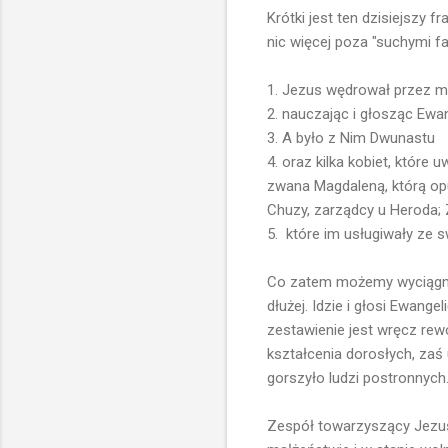
Krótki jest ten dzisiejszy f
nic więcej poza "suchymi fa
1. Jezus wędrował przez mi
2. nauczając i głosząc Ewa
3. A było z Nim Dwunastu
4. oraz kilka kobiet, które 
zwana Magdaleną, którą op
Chuzy, zarządcy u Heroda; 
5. które im usługiwały ze 
Co zatem możemy wyciągnąć 
dłużej. Idzie i głosi Ewangel
zestawienie jest wręcz rew
kształcenia dorosłych, zaś
gorszyło ludzi postronnych.
Zespół towarzyszący Jezuso