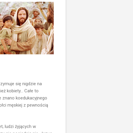
zymuje się nigdzie na
eż kobiety... Całe to
Nie znano koedukacyjnego
płci męskiej z pewnością
, ludzi żyjących w