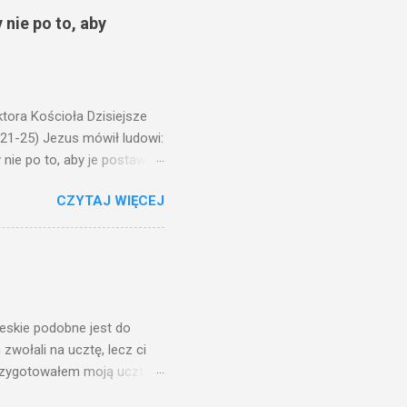
 nie po to, aby
ora Kościoła Dzisiejsze
,21-25) Jezus mówił ludowi:
nie po to, aby je postawić
o ma uszy do słuchania,
CZYTAJ WIĘCEJ
, jaką wy mierzycie,
 ma, pozbawią go i tego, co
zy po to wnosi się światło,
na świeczniku? Nie ma
świetle jest nam dobrze
ieskie podobne jest do
zwołali na ucztę, lecz ci
przygotowałem moją ucztę:
 to i poszli: jeden na