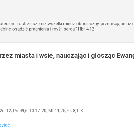
Przejdź do głównej zawartości
uteczne i ostrzejsze niż wszelki miecz obosieczny, przenikające aż 
zdolne osądzić pragnienia i myśli serca.” Hbr 4,12
zez miasta i wsie, nauczając i głosząc Ewang
.
2c-12; Ps 49,6-10.17-20; Mt 11,25; Łk 8,1-3
zytać.