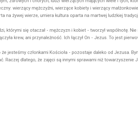
ym, zdrowych i chorych, ludzi wierzących mających wiele i tych, któr
czny: wierzący mężczyźni, wierzące kobiety i wierzący małżonkowi
a na żywej wierze, umiera kultura oparta na martwej ludzkiej tradycji
i, którymi się otaczał - mężczyzn i kobiet - tworzył wspólnotę. Nie r
 łączyła krew, ani przynależność. Ich łączył On - Jezus. To jest pierw
o że jesteśmy członkami Kościoła - pozostaje daleko od Jezusa. Byna
. Raczej dlatego, że zajęci są innymi sprawami niż towarzyszenie 