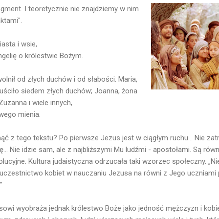
ragment. I teoretycznie nie znajdziemy w nim
ktami".
asta i wsie,
ngelię o królestwie Bożym.
uwolnił od złych duchów i od słabości: Maria,
uściło siedem złych duchów; Joanna, żona
Zuzanna i wiele innych,
swego mienia.
z tego tekstu? Po pierwsze Jezus jest w ciągłym ruchu... Nie zatr
ię... Nie idzie sam, ale z najbliższymi Mu ludźmi - apostołami. Są równi
olucyjne. Kultura judaistyczna odrzucała taki wzorzec społeczny. „
 uczestnictwo kobiet w nauczaniu Jezusa na równi z Jego uczniami 
”
wi wyobraża jednak królestwo Boże jako jedność mężczyzn i kobiet