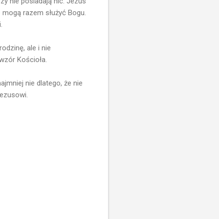
zy nie posiadają nic. Jezus
e mogą razem służyć Bogu.
.
odzinę, ale i nie
owzór Kościoła.
jmniej nie dlatego, że nie
Jezusowi.