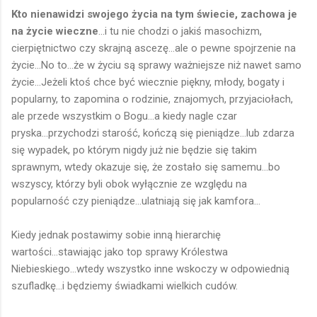
Kto nienawidzi swojego życia na tym świecie, zachowa je
na życie wieczne
...i tu nie chodzi o jakiś masochizm,
cierpiętnictwo czy skrajną ascezę...ale o pewne spojrzenie na
życie...No to...że w życiu są sprawy ważniejsze niż nawet samo
życie...Jeżeli ktoś chce być wiecznie piękny, młody, bogaty i
popularny, to zapomina o rodzinie, znajomych, przyjaciołach,
ale przede wszystkim o Bogu...a kiedy nagle czar
pryska...przychodzi starość, kończą się pieniądze...lub zdarza
się wypadek, po którym nigdy już nie będzie się takim
sprawnym, wtedy okazuje się, że zostało się samemu...bo
wszyscy, którzy byli obok wyłącznie ze względu na
popularność czy pieniądze...ulatniają się jak kamfora...
Kiedy jednak postawimy sobie inną hierarchię
wartości...stawiając jako top sprawy Królestwa
Niebieskiego...wtedy wszystko inne wskoczy w odpowiednią
szufladkę...i będziemy świadkami wielkich cudów.