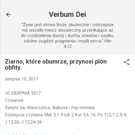
Przejdź do głównej zawartości
Verbum Dei
”Żywe jest słowo Boże, skuteczne i ostrzejsze
niż wszelki miecz obosieczny, przenikające aż
do rozdzielenia duszy i ducha, stawów i szpiku,
zdolne osądzić pragnienia i myśli serca.” Hbr
4,12
Ziarno, które obumrze, przynosi plon
obfity.
sierpnia 10, 2017
10 SIERPNIA 2017
Czwartek
Święto św. Wawrzyńca, diakona i męczennika
Dzisiejsze czytania: Mdr 3,1-9 lub 2 Kor 9,6-10; Ps 112,1-2.5-9;
J 12,26; J 12,24-26