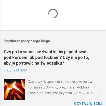
Popularne posty z tego bloga
Czy po to wnosi się światło, by je postawić
pod korcem lub pod łóżkiem? Czy nie po to,
aby je postawić na świeczniku?
stycznia 28, 2016
Czwartek Wspomnienie obowiązkowe św.
Tomasza z Akwinu, prezbitera i doktora
Kościoła Dzisiejsze czytania: 2 Sm 7,18-19.24-
29; Ps 132,1-5.11-14; Ps 119,105; Mk 4,21-25
CZYTAJ WIĘCEJ
(Mk 4,21-25) Jezus mówił ludowi: Czy po to