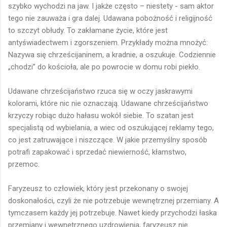
szybko wychodzi na jaw. I jakże często – niestety - sam aktor
tego nie zauważa i gra dalej. Udawana pobożność i religijność
to szczyt obłudy. To zakłamane życie, które jest
antyświadectwem i zgorszeniem. Przykłady można mnożyć:
Nazywa się chrześcijaninem, a kradnie, a oszukuje. Codziennie
„chodzi” do kościoła, ale po powrocie w domu robi piekło.
Udawane chrześcijaństwo rzuca się w oczy jaskrawymi
kolorami, które nic nie oznaczają. Udawane chrześcijaństwo
krzyczy robiąc dużo hałasu wokół siebie. To szatan jest
specjalistą od wybielania, a wiec od oszukującej reklamy tego,
co jest zatruwające i niszczące. W jakie przemyślny sposób
potrafi zapakować i sprzedać niewierność, kłamstwo,
przemoc.
Faryzeusz to człowiek, który jest przekonany o swojej
doskonałości, czyli że nie potrzebuje wewnętrznej przemiany. A
tymczasem każdy jej potrzebuje. Nawet kiedy przychodzi łaska
przemiany i wewnętrznego uzdrowienia, faryzeusz nie