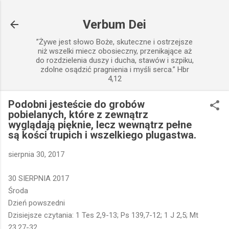
Przejdź do głównej zawartości
Verbum Dei
”Żywe jest słowo Boże, skuteczne i ostrzejsze
niż wszelki miecz obosieczny, przenikające aż
do rozdzielenia duszy i ducha, stawów i szpiku,
zdolne osądzić pragnienia i myśli serca.” Hbr
4,12
Podobni jesteście do grobów
pobielanych, które z zewnątrz
wyglądają pięknie, lecz wewnątrz pełne
są kości trupich i wszelkiego plugastwa.
sierpnia 30, 2017
30 SIERPNIA 2017
Środa
Dzień powszedni
Dzisiejsze czytania: 1 Tes 2,9-13; Ps 139,7-12; 1 J 2,5; Mt
23,27-32