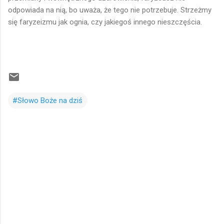
odpowiada na nią, bo uważa, że tego nie potrzebuje. Strzeżmy
się faryzeizmu jak ognia, czy jakiegoś innego nieszczęścia.
#Słowo Boże na dziś
K
o
m
e
n
t
a
r