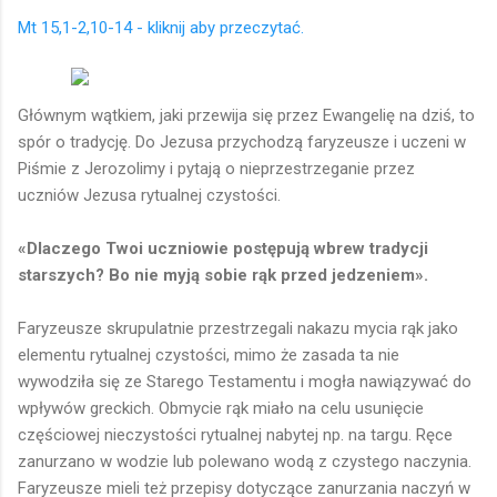
Mt 15,1-2,10-14 - kliknij aby przeczytać.
Głównym wątkiem, jaki przewija się przez Ewangelię na dziś, to
spór o tradycję. Do Jezusa przychodzą faryzeusze i uczeni w
Piśmie z Jerozolimy i pytają o nieprzestrzeganie przez
uczniów Jezusa rytualnej czystości.
«Dlaczego Twoi uczniowie postępują wbrew tradycji
starszych? Bo nie myją sobie rąk przed jedzeniem».
Faryzeusze skrupulatnie przestrzegali nakazu mycia rąk jako
elementu rytualnej czystości, mimo że zasada ta nie
wywodziła się ze Starego Testamentu i mogła nawiązywać do
wpływów greckich. Obmycie rąk miało na celu usunięcie
częściowej nieczystości rytualnej nabytej np. na targu. Ręce
zanurzano w wodzie lub polewano wodą z czystego naczynia.
Faryzeusze mieli też przepisy dotyczące zanurzania naczyń w