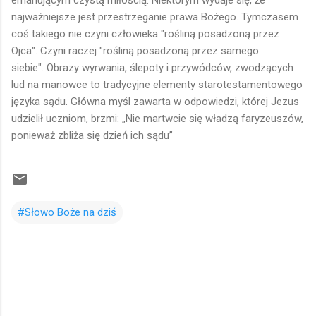
najważniejsze jest przestrzeganie prawa Bożego. Tymczasem
coś takiego nie czyni człowieka "rośliną posadzoną przez
Ojca". Czyni raczej "rośliną posadzoną przez samego
siebie". Obrazy wyrwania, ślepoty i przywódców, zwodzących
lud na manowce to tradycyjne elementy starotestamentowego
języka sądu. Główna myśl zawarta w odpowiedzi, której Jezus
udzielił uczniom, brzmi: „Nie martwcie się władzą faryzeuszów,
ponieważ zbliża się dzień ich sądu”
#Słowo Boże na dziś
K
o
m
e