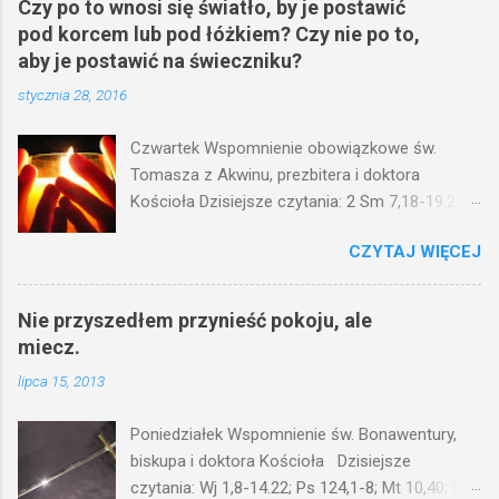
Czy po to wnosi się światło, by je postawić
pod korcem lub pod łóżkiem? Czy nie po to,
aby je postawić na świeczniku?
stycznia 28, 2016
Czwartek Wspomnienie obowiązkowe św.
Tomasza z Akwinu, prezbitera i doktora
Kościoła Dzisiejsze czytania: 2 Sm 7,18-19.24-
29; Ps 132,1-5.11-14; Ps 119,105; Mk 4,21-25
CZYTAJ WIĘCEJ
(Mk 4,21-25) Jezus mówił ludowi: Czy po to
wnosi się światło, by je postawić pod korcem
lub pod łóżkiem? Czy nie po to, aby je postawić
Nie przyszedłem przynieść pokoju, ale
na świeczniku? Nie ma bowiem nic ukrytego, co
miecz.
by nie miało wyjść na jaw. Kto ma uszy do
lipca 15, 2013
słuchania, niechaj słucha. I mówił im: Uważajcie
na to, czego słuchacie. Taką samą miarą, jaką
Poniedziałek Wspomnienie św. Bonawentury,
wy mierzycie, odmierzą wam i jeszcze wam
biskupa i doktora Kościoła Dzisiejsze
dołożą. Bo kto ma, temu będzie dane; a kto nie
czytania: Wj 1,8-14.22; Ps 124,1-8; Mt 10,40; Mt
ma, pozbawią go i tego, co ma. W dzisiejszym