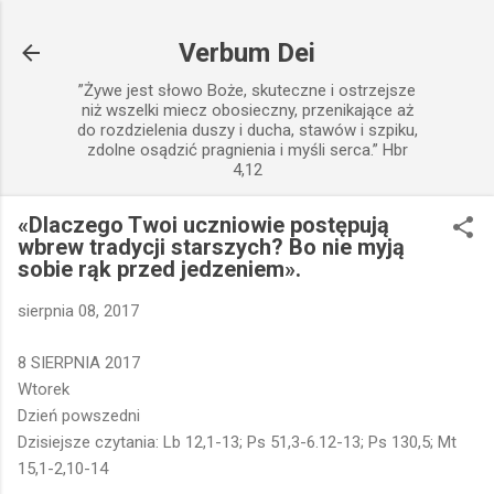
Przejdź do głównej zawartości
Verbum Dei
”Żywe jest słowo Boże, skuteczne i ostrzejsze
niż wszelki miecz obosieczny, przenikające aż
do rozdzielenia duszy i ducha, stawów i szpiku,
zdolne osądzić pragnienia i myśli serca.” Hbr
4,12
«Dlaczego Twoi uczniowie postępują
wbrew tradycji starszych? Bo nie myją
sobie rąk przed jedzeniem».
sierpnia 08, 2017
8 SIERPNIA 2017
Wtorek
Dzień powszedni
Dzisiejsze czytania: Lb 12,1-13; Ps 51,3-6.12-13; Ps 130,5; Mt
15,1-2,10-14