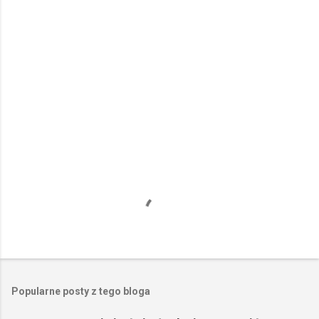
n
t
a
r
z
e
Popularne posty z tego bloga