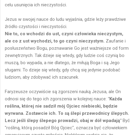
celu usunięcia ich nieczystości.
Jezus w swojej nauce do ludu wyjaśnia, gdzie leży prawdziwe
źródło czystości i nieczystości.
Nie to, co wchodzi do ust, czyni człowieka nieczystym,
ale co z ust wychodzi, to go czyni nieczystym.
Zaufanie i
posłuszeństwo Bogu, poznawanie Go jest ważniejsze od form
zewnętrznych. Tak dzieje się wtedy, gdy ludzie coś czynią bo
muszą, bo wypada, a nie dlatego, że miłują Boga i są Jego
sługami. To dzieje się wtedy, gdy chcą się jedynie podobać
ludziom, aby zdobywać ich szacunek.
Faryzeusze oczywiście są zgorszeni nauką Jezusa, ale On
odnosi się do tego ich zgorszenia w kolejnej nauce:
"Każda
roślina, której nie sadził mój Ojciec niebieski, będzie
wyrwana. Zostawcie ich. To są ślepi przewodnicy ślepych.
Lecz jeśli ślepy ślepego prowadzi, obaj w dół wpadają"
Być
"rośliną, którą posadził Bóg Ojciec", oznacza być człowiekiem
emanującym czystą miłością. Niektórym wydaje się, że