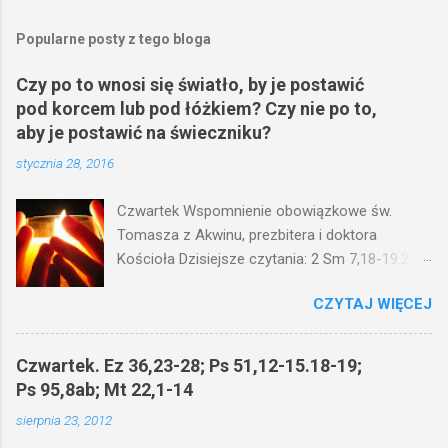
Popularne posty z tego bloga
Czy po to wnosi się światło, by je postawić
pod korcem lub pod łóżkiem? Czy nie po to,
aby je postawić na świeczniku?
stycznia 28, 2016
Czwartek Wspomnienie obowiązkowe św.
Tomasza z Akwinu, prezbitera i doktora
Kościoła Dzisiejsze czytania: 2 Sm 7,18-19.24-
29; Ps 132,1-5.11-14; Ps 119,105; Mk 4,21-25
CZYTAJ WIĘCEJ
(Mk 4,21-25) Jezus mówił ludowi: Czy po to
wnosi się światło, by je postawić pod korcem
lub pod łóżkiem? Czy nie po to, aby je postawić
Czwartek. Ez 36,23-28; Ps 51,12-15.18-19;
na świeczniku? Nie ma bowiem nic ukrytego, co
Ps 95,8ab; Mt 22,1-14
by nie miało wyjść na jaw. Kto ma uszy do
sierpnia 23, 2012
słuchania, niechaj słucha. I mówił im: Uważajcie