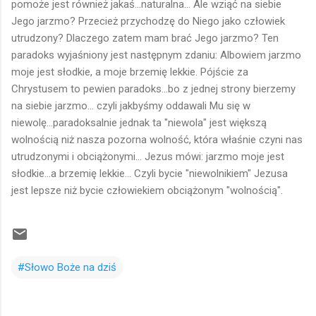
pomoże jest również jakaś...naturalna... Ale wziąć na siebie
Jego jarzmo? Przecież przychodzę do Niego jako człowiek
utrudzony? Dlaczego zatem mam brać Jego jarzmo? Ten
paradoks wyjaśniony jest następnym zdaniu: Albowiem jarzmo
moje jest słodkie, a moje brzemię lekkie. Pójście za
Chrystusem to pewien paradoks...bo z jednej strony bierzemy
na siebie jarzmo... czyli jakbyśmy oddawali Mu się w
niewolę...paradoksalnie jednak ta "niewola" jest większą
wolnością niż nasza pozorna wolność, która właśnie czyni nas
utrudzonymi i obciążonymi... Jezus mówi: jarzmo moje jest
słodkie...a brzemię lekkie... Czyli bycie "niewolnikiem" Jezusa
jest lepsze niż bycie człowiekiem obciążonym "wolnością".
#Słowo Boże na dziś
K