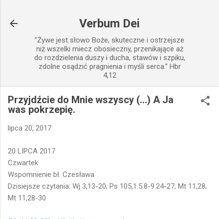
Przejdź do głównej zawartości
Verbum Dei
”Żywe jest słowo Boże, skuteczne i ostrzejsze
niż wszelki miecz obosieczny, przenikające aż
do rozdzielenia duszy i ducha, stawów i szpiku,
zdolne osądzić pragnienia i myśli serca.” Hbr
4,12
Przyjdźcie do Mnie wszyscy (...) A Ja
was pokrzepię.
lipca 20, 2017
20 LIPCA 2017
Czwartek
Wspomnienie bł. Czesława
Dzisiejsze czytania: Wj 3,13-20; Ps 105,1.5.8-9.24-27; Mt 11,28;
Mt 11,28-30