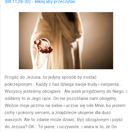
(Mt 11,28-30) - kliknij aby przeczytać
Przyjść do Jezusa...to jedyny sposób by zostać
pokrzepionym... Każdy z nas dźwiga swoje trudy i cierpienia...
Wszyscy jesteśmy obciążeni... Ale jeżeli przyjdziemy do Niego...i
oddamy to w Jego ręce...On nie pozostanie nam obojętny.
Weźcie moje jarzmo na siebie i uczcie się ode Mnie, bo jestem
cichy i pokorny sercem, a znajdziecie ukojenie dla dusz
waszych. Ale to zdanie może dziwić...Być obciążonym i pójść
do Jezusa? OK... To jasne...i oczywiste...i wiara w to, że On