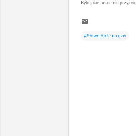
Byle jakie serce nie przyjmi
#Słowo Boże na dziś
K
o
m
e
n
t
a
r
z
e