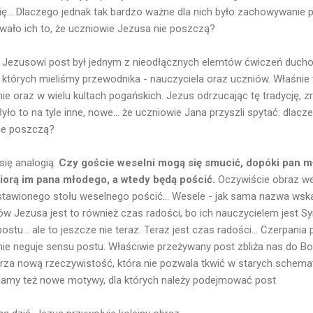
ę... Dlaczego jednak tak bardzo ważne dla nich było zachowywanie p
wało ich to, że uczniowie Jezusa nie poszczą?
Jezusowi post był jednym z nieodłącznych elemtów ćwiczeń duch
w których mieliśmy przewodnika - nauczyciela oraz uczniów. Właśnie
 oraz w wielu kultach pogańskich. Jezus odrzucając tę tradycję, zr
ło to na tyle inne, nowe... że uczniowie Jana przyszli spytać: dlaczeg
ie poszczą?
się analogią.
Czy goście weselni mogą się smucić, dopóki pan mł
biorą im pana młodego, a wtedy będą pościć.
Oczywiście obraz wes
stawionego stołu weselnego pościć... Wesele - jak sama nazwa wska
ów Jezusa jest to również czas radości, bo ich nauczycielem jest Sy
stu... ale to jeszcze nie teraz. Teraz jest czas radości... Czerpania
nie neguje sensu postu. Właściwie przeżywany post zbliża nas do Bo
arza nową rzeczywistość, która nie pozwala tkwić w starych sche
 Mamy też nowe motywy, dla których należy podejmować post