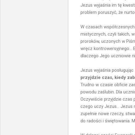
Jezus wyjaśnia im tę kwesti
problem poruszyć, że nurto
W czasach współczesnych 
mistycznych, czyli takich, 
proroków, uczonych w Piśmie
wręcz kontrowersyjnego... By
dlaczego Jego uczniowie n
Jezus wyjaśnia posługując 
przyjdzie czas, kiedy za
Trudno w czasie obficie za
powodu zaślubin. Dla uczni
Oczywiście przyjdzie czas po
czego uczy Jezus... Jezus 
zupełnie nowe rzeczy, stw
do radości i świętowania.