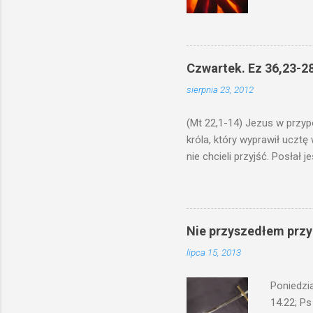
na świecz
niechaj s
odmierzą
ma. W dzi
Czwartek. Ez 36,23-28
by je po
sierpnia 23, 2012
bowiem ni
znana...A 
(Mt 22,1-14) Jezus w przyp
króla, który wyprawił ucztę
nie chcieli przyjść. Posła
woły i tuczne zwierzęta pobi
swoje pole, drugi do swego k
gniewem. Posłał swe wojska
wprawdzie jest gotowa, lecz 
Nie przyszedłem przyn
których spotkacie. Słudzy ci
lipca 15, 2013
biesiadnikami. Wszedł król, ż
Poniedzi
14.22; Ps