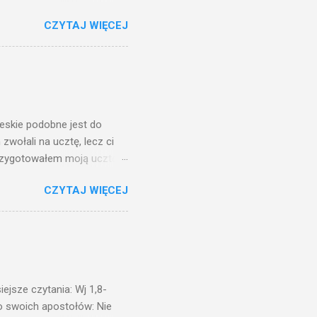
o ma uszy do słuchania,
CZYTAJ WIĘCEJ
, jaką wy mierzycie,
 ma, pozbawią go i tego, co
zy po to wnosi się światło,
na świeczniku? Nie ma
świetle jest nam dobrze
ieskie podobne jest do
zwołali na ucztę, lecz ci
przygotowałem moją ucztę:
 to i poszli: jeden na
CZYTAJ WIĘCEJ
. Na to król uniósł się
ł swoim sługom: Uczta
ście na ucztę wszystkich,
obrych. I sala zapełniła się
ejsze czytania: Wj 1,8-
do swoich apostołów: Nie