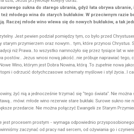
na dziś, Jezus przywołuje kolejny obraz.
 surowego sukna do starego ubrania, gdyż łata obrywa ubranie, i
ę też młodego wina do starych bukłaków. W przeciwnym razie bu
ują. Raczej młode wino wlewa się do nowych bukłaków, a tak jedn
ytelny. Jest pewien podział pomiędzy tym, co było przed Chrystusem 
dzy starym przymierzem oraz nowym... tym, które przynosi Chrystus. S
radycji niż Prawa...to wszystko namnożyło się przez tysiące lat w w
a postów... Jezus wnosi nową jakość...nie próbuje naprawiać tego, c
Nowe Wino, którym jest Dobra Nowina, którą .To zupełnie nowa jakość
stopni i odrzucić dotychczasowe schematy myślowe i styl życia...I
owiny, żyć nią a jednocześnie trzymać się "tego świata". Nie można
awą... mówi: młode wino rezerwie stare bukłaki. Surowe sukno nie na
większe przedarcie. Nie można połączyć Ewangelii ze Starym Przymie
nie jest procesem prostym - wymaga odpowiednio przysposobionego 
powinniśmy zaczynać od pracy nad sercem, od ożywiania go i czynien