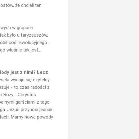
ostów, że chcieli ten
owych w grupach
 tak było u faryzeuszów,
obił coś rewolucyjnego...
o właśnie tak jest...
ody jest z nimi? Lecz
ela wydaje się czytelny.
zuje - to czas radości z
n Boży - Chrystus.
 pełnymi garściami z tego,
ga. Jezus przynosi jednak
matach. Mamy nowe powody