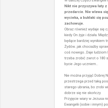
W dalszej części Ewangelii 
Nikt nie przyszywa łaty z
przedarcie. Nie wlewa si
wycieka, a bukłaki się ps
zachowuje.
Obraz również wydaje się cz
kiedy On żyje i działa. Mię
będące bardziej wynikiem t
Żydów...jak chociażby spraw
coś nowego...Daje ludziom 
trzeba zrobić zwrot o 180 
bycie Jego uczniem...
Nie można przyjąć Dobrej N
przestrzega przed taką post
starego ubrania, bo zrobi 
dobrze się nie skończy.
Przyjęcie wiary w Jezusa 
Ewangelii (sobie i innym) 