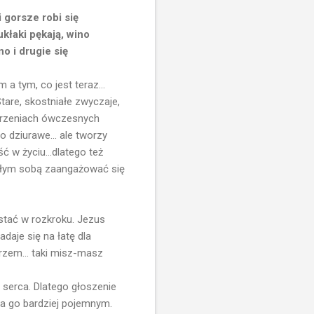
 gorsze robi się
kłaki pękają, wino
o i drugie się
a tym, co jest teraz...
tare, skostniałe zwyczaje,
ierzeniach ówczesnych
o dziurawe... ale tworzy
 w życiu...dlatego też
 całym sobą zaangażować się
 stać w rozkroku. Jezus
daje się na łatę dla
rzem... taki misz-masz
serca. Dlatego głoszenie
ia go bardziej pojemnym.