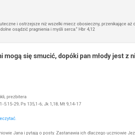
Przejdź do głównej zawartości
uteczne i ostrzejsze niż wszelki miecz obosieczny, przenikające aż 
zdolne osądzić pragnienia i myśli serca.” Hbr 4,12
i mogą się smucić, dopóki pan młody jest z n
li, prezbitera
1-5.15-29; Ps 135,1-6; Jk 1,18; Mt 9,14-17
zeczytać.
owie Jana i pytają o posty. Zastanawia ich dlaczego uczniowie Je