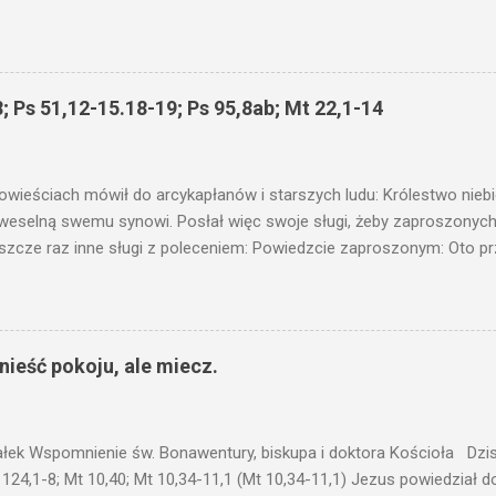
niku? Nie ma bowiem nic ukrytego, co by nie miało wyjść na jaw. Kt
łucha. I mówił im: Uważajcie na to, czego słuchacie. Taką samą miarą
 wam i jeszcze wam dołożą. Bo kto ma, temu będzie dane; a kto nie
siejszym fragmencie z Ewangelii Jezus kontynuuje przypowieści.... C
; Ps 51,12-15.18-19; Ps 95,8ab; Mt 22,1-14
stawić pod korcem lub pod łóżkiem? Czy nie po to, aby je postawić 
c ukrytego, co by nie miało wyjść na jaw. Myślę, że przypowieść o 
nawet jeżeli nie jest, prawdy w niej zawarte są...że użyj...
owieściach mówił do arcykapłanów i starszych ludu: Królestwo nieb
 weselną swemu synowi. Posłał więc swoje sługi, żeby zaproszonych 
ł jeszcze raz inne sługi z poleceniem: Powiedzcie zaproszonym: Oto 
te i wszystko jest gotowe. Przyjdźcie na ucztę! Lecz oni zlekceważyli
upiectwa, a inni pochwycili jego sługi i znieważywszy [ich], pozabijali
 i kazał wytracić owych zabójców, a miasto ich spalić. Wtedy rzek
zaproszeni nie byli jej godni. Idźcie więc na rozstajne drogi i zapro
ieść pokoju, ale miecz.
 wyszli na drogi i sprowadzili wszystkich, których napotkali: złych i d
eby się pr...
ałek Wspomnienie św. Bonawentury, biskupa i doktora Kościoła Dzisi
 124,1-8; Mt 10,40; Mt 10,34-11,1 (Mt 10,34-11,1) Jezus powiedział 