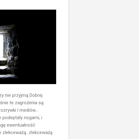
zy nie przyjmą Dobrej
śnie te zagrożenia są
ozrywki i mediów...
e podeptały nogami, i
wagę ewentualność
je zlekceważą...zlekceważą