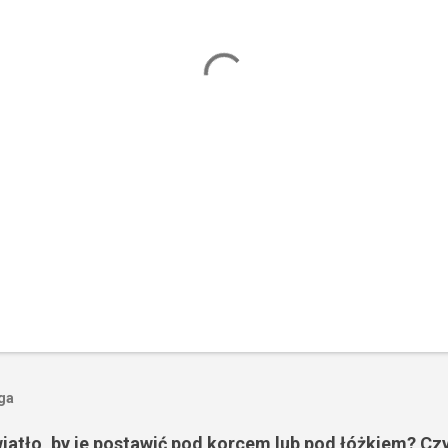
oga
wiatło, by je postawić pod korcem lub pod łóżkiem? Czy