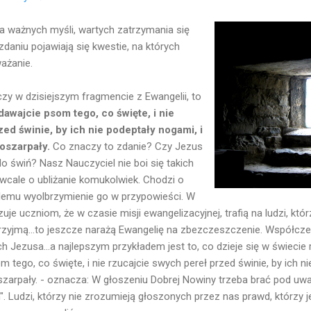
lka ważnych myśli, wartych zatrzymania się
daniu pojawiają się kwestie, na których
ażanie.
czy w dzisiejszym fragmencie z Ewangelii, to
dawajcie psom tego, co święte, i nie
ed świnie, by ich nie podeptały nogami, i
poszarpały.
Co znaczy to zdanie? Czy Jezus
o świń? Nasz Nauczyciel nie boi się takich
u wcale o ubliżanie komukolwiek. Chodzi o
lemu wyolbrzymienie go w przypowieści. W
e uczniom, że w czasie misji ewangelizacyjnej, trafią na ludzi, któr
przyjmą...to jeszcze narażą Ewangelię na zbezczeszczenie. Współcze
ch Jezusa...a najlepszym przykładem jest to, co dzieje się w świecie r
m tego, co święte, i nie rzucajcie swych pereł przed świnie, by ich ni
szarpały. - oznacza: W głoszeniu Dobrej Nowiny trzeba brać pod u
". Ludzi, którzy nie zrozumieją głoszonych przez nas prawd, którzy 