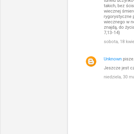
tunelu uczynkó
takich, bez śc
n
wiecznej śmierc
t
rygorystyczne 
wiecznego w now
a
znajdą, do życi
r
7,13-14)
z
sobota, 18 kwi
e
Unknown
pisze
Jeszcze jest cz
niedziela, 30 