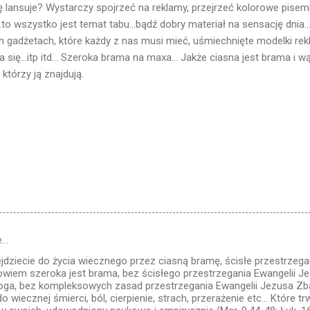
gę lansuje? Wystarczy spojrzeć na reklamy, przejrzeć kolorowe pisemk
...to wszystko jest temat tabu...bądź dobry materiał na sensację dnia
h gadżetach, które każdy z nas musi mieć, uśmiechnięte modelki rek
 się...itp itd... Szeroka brama na maxa... Jakże ciasna jest brama i 
 którzy ją znajdują.
e…
jdziecie do życia wiecznego przez ciasną bramę, ścisłe przestrzega
bowiem szeroka jest brama, bez ścisłego przestrzegania Ewangelii Je
oga, bez kompleksowych zasad przestrzegania Ewangelii Jezusa Zbaw
do wiecznej śmierci, ból, cierpienie, strach, przerażenie etc... Które 