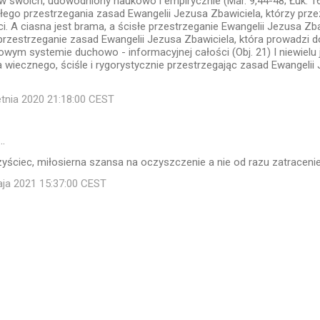
w swoich, udowodniony naukowo i empirycznie (Mar. 9,44-48; Łuk. 16,
isłego przestrzegania zasad Ewangelii Jezusa Zbawiciela, którzy prz
i. A ciasna jest brama, a ścisłe przestrzeganie Ewangelii Jezusa Zb
przestrzeganie zasad Ewangelii Jezusa Zbawiciela, która prowadzi d
ym systemie duchowo - informacyjnej całości (Obj. 21) I niewielu je
a wiecznego, ściśle i rygorystycznie przestrzegając zasad Ewangelii
etnia 2020 21:18:00 CEST
…
yściec, miłosierna szansa na oczyszczenie a nie od razu zatracenie
maja 2021 15:37:00 CEST