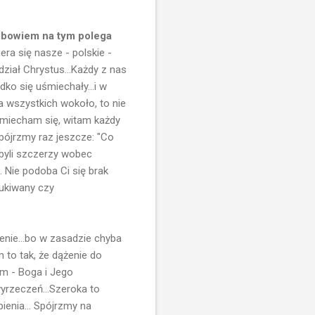
 Albowiem na tym polega
ra się nasze - polskie -
dział Chrystus...Każdy z nas
dko się uśmiechały...i w
 na wszystkich wokoło, to nie
śmiecham się, witam każdy
pójrzmy raz jeszcze: "Co
e byli szczerzy wobec
. Nie podoba Ci się brak
zukiwany czy
cenie...bo w zasadzie chyba
 to tak, że dążenie do
im - Boga i Jego
yrzeczeń...Szeroka to
pienia... Spójrzmy na