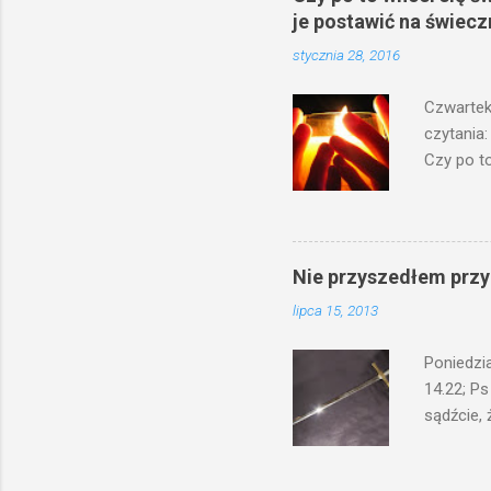
j
je postawić na świecz
k
o
stycznia 28, 2016
m
e
Czwartek
n
t
czytania:
a
Czy po to
r
na świecz
z
niechaj s
odmierzą
ma. W dzi
Nie przyszedłem przyn
by je po
lipca 15, 2013
bowiem ni
znana...A 
Poniedzi
14.22; Ps
sądźcie, 
przyszed
człowieka