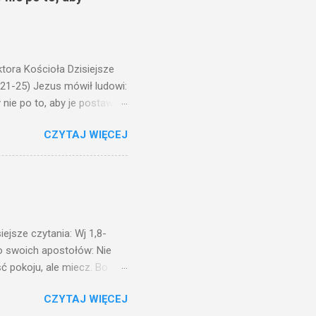
ora Kościoła Dzisiejsze
,21-25) Jezus mówił ludowi:
nie po to, aby je postawić
o ma uszy do słuchania,
CZYTAJ WIĘCEJ
, jaką wy mierzycie,
 ma, pozbawią go i tego, co
zy po to wnosi się światło,
na świeczniku? Nie ma
świetle jest nam dobrze
ejsze czytania: Wj 1,8-
do swoich apostołów: Nie
ć pokoju, ale miecz. Bo
i będą nieprzyjaciółmi
CZYTAJ WIĘCEJ
st Mnie godzien. I kto kocha