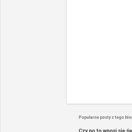
P
r
z
e
Popularne posty z tego bl
ś
l
i
Czy po to wnosi się ś