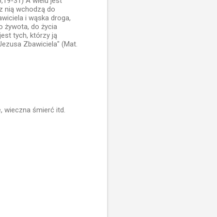
19-31) A wielu jest
ez nią wchodzą do
awiciela i wąska droga,
o żywota, do życia
st tych, którzy ją
 Jezusa Zbawiciela" (Mat.
, wieczna śmierć itd.