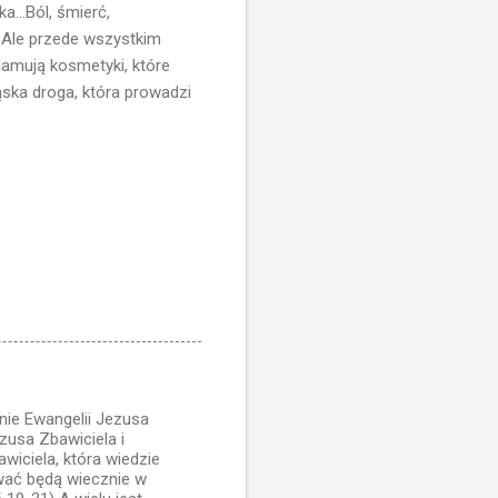
a...Ból, śmierć,
...Ale przede wszystkim
lamują kosmetyki, które
wąska droga, która prowadzi
nie Ewangelii Jezusa
zusa Zbawiciela i
iciela, która wiedzie
trwać będą wiecznie w