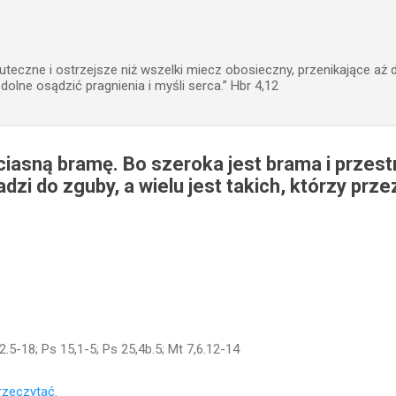
Przejdź do głównej zawartości
uteczne i ostrzejsze niż wszelki miecz obosieczny, przenikające aż 
zdolne osądzić pragnienia i myśli serca.” Hbr 4,12
iasną bramę. Bo szeroka jest brama i przest
dzi do zguby, a wielu jest takich, którzy prze
2.5-18; Ps 15,1-5; Ps 25,4b.5; Mt 7,6.12-14
przeczytać.