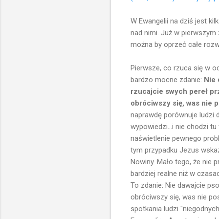
W Ewangelii na dziś jest ki
nad nimi. Już w pierwszym z
można by oprzeć całe rozw
Pierwsze, co rzuca się w o
bardzo mocne zdanie:
Nie 
rzucajcie swych pereł prz
obróciwszy się, was nie 
naprawdę porównuje ludzi d
wypowiedzi...i nie chodzi t
naświetlenie pewnego prob
tym przypadku Jezus wskazuj
Nowiny. Mało tego, że nie 
bardziej realne niż w czasa
To zdanie: Nie dawajcie pso
obróciwszy się, was nie po
spotkania ludzi "niegodnych