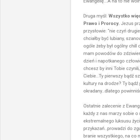
Ewangelię....A na to nie wo
Druga myśl:
Wszystko więc
Prawo i Prorocy.
Jezus pr
przysłowie: "nie czyń drugi
chciałby być lubiany, szano
ogóle żeby był ogólny chill 
mam powodów do zdziwień, 
dzień i napotkanego człowi
chcesz by inni Tobie czynili
Ciebie...Ty pierwszy bądź s
kultury na drodze? Ty bądź 
okradany...dlatego powinni
Ostatnie zalecenie z Ewange
każdy z nas marzy sobie o 
ekstremalnego luksusu życi
przykazań...prowadzi do zg
branie wszystkiego, na co ma