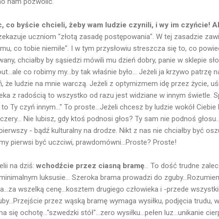
lno nam pozwolić.
, co byście chcieli, żeby wam ludzie czynili, i wy im czyńcie!
zekazuje uczniom "złotą zasadę postępowania". W tej zasadzie zawie
emu, co tobie niemiłe". I w tym przysłowiu streszcza się to, co powie
wany, chciałby by sąsiedzi mówili mu dzień dobry, panie w sklepie sło
out...ale co robimy my...by tak właśnie było... Jeżeli ja krzywo patrzę
że ludzie na mnie warczą. Jeżeli z optymizmem idę przez życie, u
eka z radością to wszystko od razu jest widziane w innym świetle. S
, to Ty czyń innym..." To proste...Jeżeli chcesz by ludzie wokół Ciebi
zczery... Nie lubisz, gdy ktoś podnosi głos? Ty sam nie podnoś głosu..
pierwszy - bądź kulturalny na drodze. Nikt z nas nie chciałby być os
śmy pierwsi być uczciwi, prawdomówni...Proste? Proste!
lii na dziś:
wchodźcie przez ciasną bramę
... To dość trudne zale
minimalnym luksusie... Szeroka brama prowadzi do zguby...Rozumiem
a...za wszelką cenę...kosztem drugiego człowieka i -przede wszystk
uby...Przejście przez wąską bramę wymaga wysiłku, podjęcia trudu, w
 się ochotę..."szwedzki stół"...zero wysiłku...pełen luz...unikanie cier