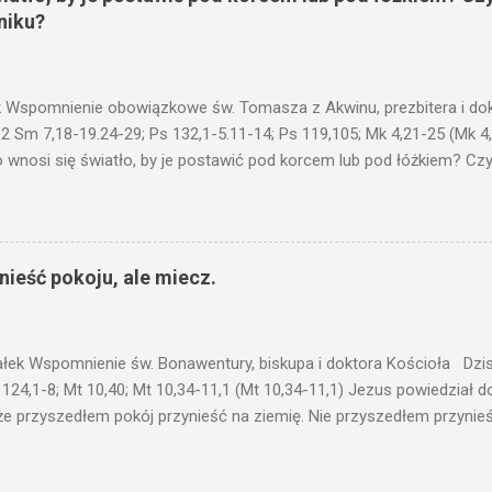
niku?
 Wspomnienie obowiązkowe św. Tomasza z Akwinu, prezbitera i dokt
 2 Sm 7,18-19.24-29; Ps 132,1-5.11-14; Ps 119,105; Mk 4,21-25 (Mk 4
 wnosi się światło, by je postawić pod korcem lub pod łóżkiem? Czy 
niku? Nie ma bowiem nic ukrytego, co by nie miało wyjść na jaw. Kt
łucha. I mówił im: Uważajcie na to, czego słuchacie. Taką samą miarą
 wam i jeszcze wam dołożą. Bo kto ma, temu będzie dane; a kto nie
siejszym fragmencie z Ewangelii Jezus kontynuuje przypowieści.... C
ieść pokoju, ale miecz.
stawić pod korcem lub pod łóżkiem? Czy nie po to, aby je postawić 
c ukrytego, co by nie miało wyjść na jaw. Myślę, że przypowieść o 
nawet jeżeli nie jest, prawdy w niej zawarte są...że użyj...
ałek Wspomnienie św. Bonawentury, biskupa i doktora Kościoła Dzisi
 124,1-8; Mt 10,40; Mt 10,34-11,1 (Mt 10,34-11,1) Jezus powiedział 
że przyszedłem pokój przynieść na ziemię. Nie przyszedłem przynieś
łem poróżnić syna z jego ojcem, córkę z matką, synową z teściową; 
 jego domownicy. Kto kocha ojca lub matkę bardziej niż Mnie, nie je