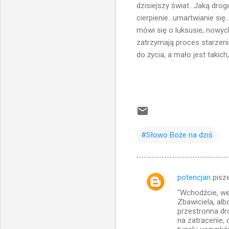
dzisiejszy świat...Jaką dro
cierpienie...umartwianie się
mówi się o luksusie, nowyc
zatrzymają proces starzenia
do życia, a mało jest takich,
#Słowo Boże na dziś
potencjan
pisz
K
"Wchodźcie, we
o
Zbawiciela, al
m
przestronna dr
na zatracenie, 
e