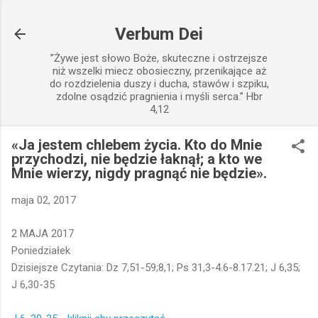
Przejdź do głównej zawartości
Verbum Dei
”Żywe jest słowo Boże, skuteczne i ostrzejsze
niż wszelki miecz obosieczny, przenikające aż
do rozdzielenia duszy i ducha, stawów i szpiku,
zdolne osądzić pragnienia i myśli serca.” Hbr
4,12
«Ja jestem chlebem życia. Kto do Mnie
przychodzi, nie będzie łaknął; a kto we
Mnie wierzy, nigdy pragnąć nie będzie».
maja 02, 2017
2 MAJA 2017
Poniedziałek
Dzisiejsze Czytania: Dz 7,51-59;8,1; Ps 31,3-4.6-8.17.21; J 6,35;
J 6,30-35