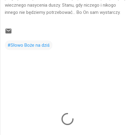
wiecznego nasycenia duszy. Stanu, gdy niczego i nikogo
innego nie będziemy potrzebować... Bo On sam wystarczy.
#Słowo Boże na dziś
K
o
m
e
n
t
a
r
z