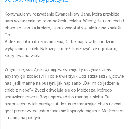
J 6, 30-35 - kliknij aby przeczytać.
Kontynuujemy rozważanie Ewangelii św. Jana, która przybliża
nam wydarzenia po rozmnożeniu chleba. Wiemy, że tłum chciał
obwołać Jezusa królem, Jezus wycofał się, ale ludzie znaleźli
Go.
A Jezus dał im do zrozumienia, że tak naprawdę chodzi im
wyłącznie o chleb. Nakazuje im też troszczyć się o pokarm,
który trwa na wieki.
W tym miejscu Żydzi pytają: «Jaki więc Ty uczynisz znak,
abyśmy go zobaczyli i Tobie uwierzyli? Cóż zdziałasz? Ojcowie
nasi jedli mannę na pustyni, jak napisano: „Dał im do jedzenia
chleb z nieba”». Żydzi odwołują się do Mojżesza, którego
wstawiennictwo u Boga sprowadziło mannę z nieba. Ta
historia jest w ich pamięci. A Jezus rozmnażając chleb uczynił
gest proroczy, co jednoznacznie kojarzyło się im z Mojżeszem
i manną na pustyni.