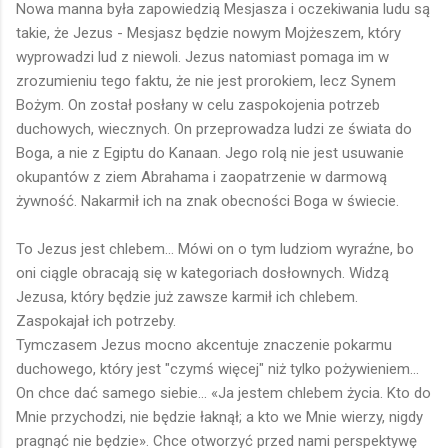
Nowa manna była zapowiedzią Mesjasza i oczekiwania ludu są
takie, że Jezus - Mesjasz będzie nowym Mojżeszem, który
wyprowadzi lud z niewoli. Jezus natomiast pomaga im w
zrozumieniu tego faktu, że nie jest prorokiem, lecz Synem
Bożym. On został posłany w celu zaspokojenia potrzeb
duchowych, wiecznych. On przeprowadza ludzi ze świata do
Boga, a nie z Egiptu do Kanaan. Jego rolą nie jest usuwanie
okupantów z ziem Abrahama i zaopatrzenie w darmową
żywność. Nakarmił ich na znak obecności Boga w świecie.
To Jezus jest chlebem... Mówi on o tym ludziom wyraźne, bo
oni ciągle obracają się w kategoriach dosłownych. Widzą
Jezusa, który będzie już zawsze karmił ich chlebem.
Zaspokajał ich potrzeby.
Tymczasem Jezus mocno akcentuje znaczenie pokarmu
duchowego, który jest "czymś więcej" niż tylko pożywieniem...
On chce dać samego siebie... «Ja jestem chlebem życia. Kto do
Mnie przychodzi, nie będzie łaknął; a kto we Mnie wierzy, nigdy
pragnąć nie będzie». Chce otworzyć przed nami perspektywę