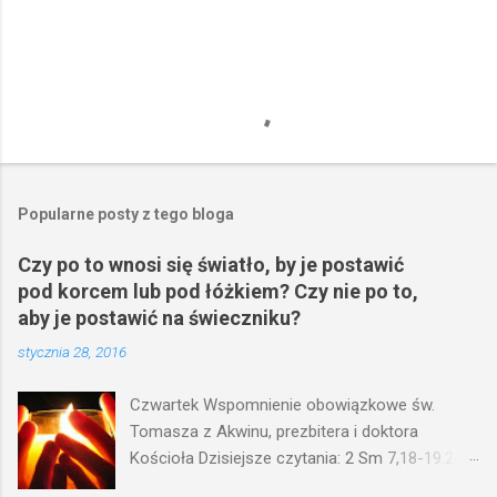
Popularne posty z tego bloga
Czy po to wnosi się światło, by je postawić
pod korcem lub pod łóżkiem? Czy nie po to,
aby je postawić na świeczniku?
stycznia 28, 2016
Czwartek Wspomnienie obowiązkowe św.
Tomasza z Akwinu, prezbitera i doktora
Kościoła Dzisiejsze czytania: 2 Sm 7,18-19.24-
29; Ps 132,1-5.11-14; Ps 119,105; Mk 4,21-25