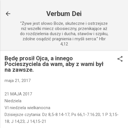
Przejdź do głównej zawartości
Verbum Dei
”Żywe jest słowo Boże, skuteczne i ostrzejsze
niż wszelki miecz obosieczny, przenikające aż
do rozdzielenia duszy i ducha, stawów i szpiku,
zdolne osądzić pragnienia i myśli serca.” Hbr
4,12
Będę prosił Ojca, a innego
Pocieszyciela da wam, aby z wami był
na zawsze.
maja 21, 2017
21 MAJA 2017
Niedziela
VI niedziela wielkanocna
Dzisiejsze czytania: Dz 8,5-8.14-17; Ps 66,1-7.16.20; 1 P 3,15-
18; J 14,23; J 14,15-21