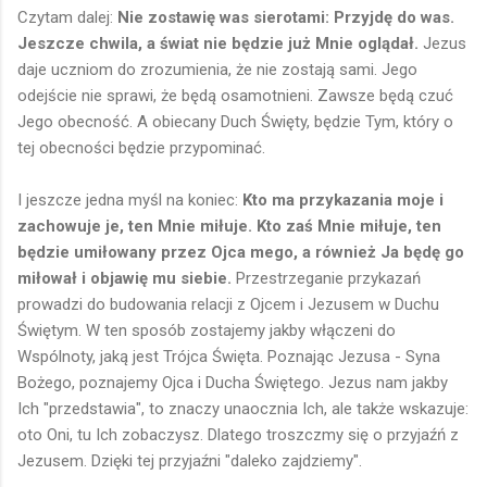
Czytam dalej:
Nie zostawię was sierotami: Przyjdę do was.
Jeszcze chwila, a świat nie będzie już Mnie oglądał.
Jezus
daje uczniom do zrozumienia, że nie zostają sami. Jego
odejście nie sprawi, że będą osamotnieni. Zawsze będą czuć
Jego obecność. A obiecany Duch Święty, będzie Tym, który o
tej obecności będzie przypominać.
I jeszcze jedna myśl na koniec:
Kto ma przykazania moje i
zachowuje je, ten Mnie miłuje. Kto zaś Mnie miłuje, ten
będzie umiłowany przez Ojca mego, a również Ja będę go
miłował i objawię mu siebie.
Przestrzeganie przykazań
prowadzi do budowania relacji z Ojcem i Jezusem w Duchu
Świętym. W ten sposób zostajemy jakby włączeni do
Wspólnoty, jaką jest Trójca Święta. Poznając Jezusa - Syna
Bożego, poznajemy Ojca i Ducha Świętego. Jezus nam jakby
Ich "przedstawia", to znaczy unaocznia Ich, ale także wskazuje:
oto Oni, tu Ich zobaczysz. Dlatego troszczmy się o przyjaźń z
Jezusem. Dzięki tej przyjaźni "daleko zajdziemy".