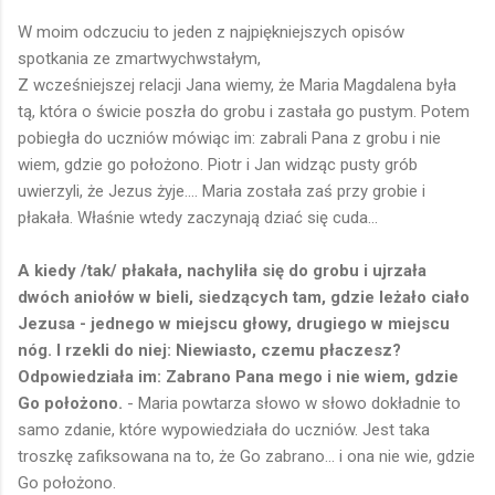
W moim odczuciu to jeden z najpiękniejszych opisów
spotkania ze zmartwychwstałym,
Z wcześniejszej relacji Jana wiemy, że Maria Magdalena była
tą, która o świcie poszła do grobu i zastała go pustym. Potem
pobiegła do uczniów mówiąc im: zabrali Pana z grobu i nie
wiem, gdzie go położono. Piotr i Jan widząc pusty grób
uwierzyli, że Jezus żyje.... Maria została zaś przy grobie i
płakała. Właśnie wtedy zaczynają dziać się cuda...
A kiedy /tak/ płakała, nachyliła się do grobu i ujrzała
dwóch aniołów w bieli, siedzących tam, gdzie leżało ciało
Jezusa - jednego w miejscu głowy, drugiego w miejscu
nóg. I rzekli do niej: Niewiasto, czemu płaczesz?
Odpowiedziała im: Zabrano Pana mego i nie wiem, gdzie
Go położono.
- Maria powtarza słowo w słowo dokładnie to
samo zdanie, które wypowiedziała do uczniów. Jest taka
troszkę zafiksowana na to, że Go zabrano... i ona nie wie, gdzie
Go położono.