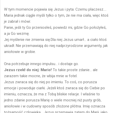
W tym momencie pojawia się Jezus i pyta: Czemu płaczesz....
Maria jednak ciągle myśli tylko o tym, że nie ma ciała, więc ktoś
je zabrał i mówi:
Panie, jeśli ty Go przeniosłeś, powiedz mi, gdzie Go położyłeś,
a ja Go wezmę.
Jej myślenie nie zmienia się.Dla niej Jezus umarł... a ciało ktoś
ukradł. Nie przemawiają do niej nadprzyrodzone argumenty, jak
aniołowie w grobie.
Ona potrzebuje innego impulsu... i dostaje go.
Jezus rzekł do niej: Mario!
To takie proste zdanie... ale
zarazem takie mocne, że wbija mnie w fotel.
Jezus zwraca się do niej po imieniu. To coś, co porusza
emocje i powoduje ciarki. Jeżeli ktoś zwraca się do Ciebie po
imieniu, oznacza, że ma z Tobą bliskie relacje. I właśnie to
jedno zdanie porusza Marię o wiele mocniej niż pusty grób,
aniołowie i w cudowny sposób złożone płótna. Imię oznacza
tożsamość człowieka... Jezus przemawia zatem do Marii, jako