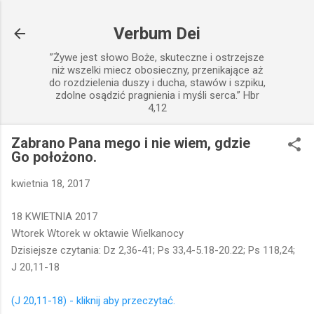
Przejdź do głównej zawartości
Verbum Dei
”Żywe jest słowo Boże, skuteczne i ostrzejsze
niż wszelki miecz obosieczny, przenikające aż
do rozdzielenia duszy i ducha, stawów i szpiku,
zdolne osądzić pragnienia i myśli serca.” Hbr
4,12
Zabrano Pana mego i nie wiem, gdzie
Go położono.
kwietnia 18, 2017
18 KWIETNIA 2017
Wtorek Wtorek w oktawie Wielkanocy
Dzisiejsze czytania: Dz 2,36-41; Ps 33,4-5.18-20.22; Ps 118,24;
J 20,11-18
(J 20,11-18) - kliknij aby przeczytać.