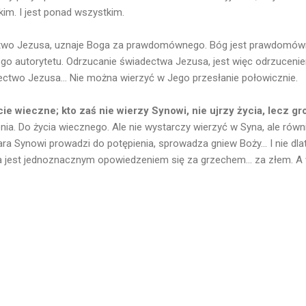
im. I jest ponad wszystkim.
ctwo Jezusa, uznaje Boga za prawdomównego. Bóg jest prawdomówny 
go autorytetu. Odrzucanie świadectwa Jezusa, jest więc odrzuceni
two Jezusa... Nie można wierzyć w Jego przesłanie połowicznie.
ie wieczne; kto zaś nie wierzy Synowi, nie ujrzy życia, lecz g
ia. Do życia wiecznego. Ale nie wystarczy wierzyć w Syna, ale równ
iara Synowi prowadzi do potępienia, sprowadza gniew Boży... I nie dla
na jest jednoznacznym opowiedzeniem się za grzechem... za złem. 