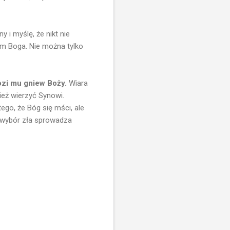
i myślę, że nikt nie
em Boga. Nie można tylko
rozi mu gniew Boży.
Wiara
ież wierzyć Synowi.
tego, że Bóg się mści, ale
A wybór zła sprowadza