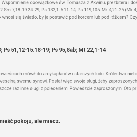
 Wspomnienie obowiązkowe św. Tomasza z Akwinu, prezbitera i dokt
 2 Sm 7,18-19.24-29; Ps 132,1-5.11-14; Ps 119,105; Mk 4,21-25 (Mk 4
 wnosi się światło, by je postawić pod korcem lub pod łóżkiem? Czy 
niku? Nie ma bowiem nic ukrytego, co by nie miało wyjść na jaw. Kt
łucha. I mówił im: Uważajcie na to, czego słuchacie. Taką samą miarą
 wam i jeszcze wam dołożą. Bo kto ma, temu będzie dane; a kto nie
siejszym fragmencie z Ewangelii Jezus kontynuuje przypowieści.... C
; Ps 51,12-15.18-19; Ps 95,8ab; Mt 22,1-14
stawić pod korcem lub pod łóżkiem? Czy nie po to, aby je postawić 
c ukrytego, co by nie miało wyjść na jaw. Myślę, że przypowieść o 
nawet jeżeli nie jest, prawdy w niej zawarte są...że użyj...
owieściach mówił do arcykapłanów i starszych ludu: Królestwo nieb
 weselną swemu synowi. Posłał więc swoje sługi, żeby zaproszonych 
ł jeszcze raz inne sługi z poleceniem: Powiedzcie zaproszonym: Oto 
te i wszystko jest gotowe. Przyjdźcie na ucztę! Lecz oni zlekceważyli
upiectwa, a inni pochwycili jego sługi i znieważywszy [ich], pozabijali
 i kazał wytracić owych zabójców, a miasto ich spalić. Wtedy rzek
zaproszeni nie byli jej godni. Idźcie więc na rozstajne drogi i zapro
ieść pokoju, ale miecz.
 wyszli na drogi i sprowadzili wszystkich, których napotkali: złych i d
eby się pr...