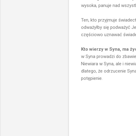
wysoka, panuje nad wszystk
Ten, kto przyjmuje świade
odważyłby się podważyć Je
częściowo uznawać świadec
Kto wierzy w Syna, ma życ
w Syna prowadzi do zbawien
Niewiara w Syna, ale i niew
dlatego, że odrzucenie Sy
potępienie.