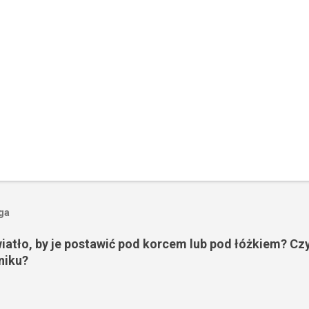
oga
wiatło, by je postawić pod korcem lub pod łóżkiem? Czy
niku?