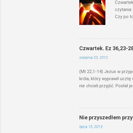
Czwartek
czytania:
Czy po to
na świecz
niechaj s
odmierzą
ma. W dzi
Czwartek. Ez 36,23-28
by je po
sierpnia 23, 2012
bowiem ni
znana...A 
(Mt 22,1-14) Jezus w przyp
króla, który wyprawił ucztę
nie chcieli przyjść. Posła
woły i tuczne zwierzęta pobi
swoje pole, drugi do swego k
gniewem. Posłał swe wojska
wprawdzie jest gotowa, lecz 
Nie przyszedłem przyn
których spotkacie. Słudzy ci
lipca 15, 2013
biesiadnikami. Wszedł król, ż