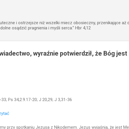
Przejdź do głównej zawartości
uteczne i ostrzejsze niż wszelki miecz obosieczny, przenikające aż 
zdolne osądzić pragnienia i myśli serca.” Hbr 4,12
wiadectwo, wyraźnie potwierdził, że Bóg jest
-33; Ps 34,2.9.17-20; J 20,29; J 3,31-36
czytać
emy przy spotkaniu Jezusa z Nikodemem. Jezus wyjaśnia, że jest M