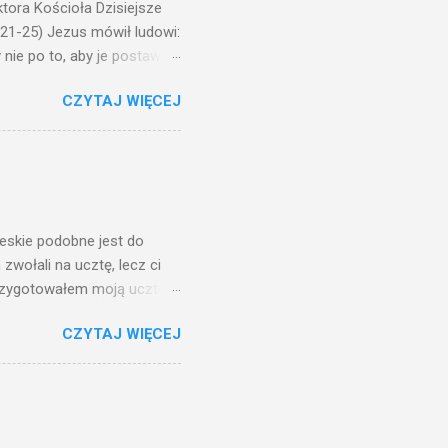
ora Kościoła Dzisiejsze
,21-25) Jezus mówił ludowi:
nie po to, aby je postawić
o ma uszy do słuchania,
CZYTAJ WIĘCEJ
, jaką wy mierzycie,
 ma, pozbawią go i tego, co
zy po to wnosi się światło,
na świeczniku? Nie ma
świetle jest nam dobrze
ieskie podobne jest do
zwołali na ucztę, lecz ci
przygotowałem moją ucztę:
 to i poszli: jeden na
CZYTAJ WIĘCEJ
. Na to król uniósł się
ł swoim sługom: Uczta
ście na ucztę wszystkich,
obrych. I sala zapełniła się