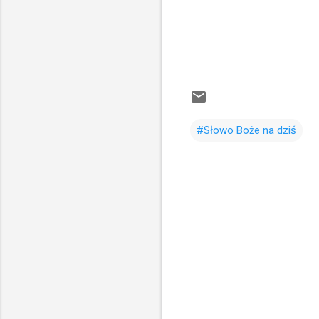
#Słowo Boże na dziś
K
o
m
e
n
t
a
r