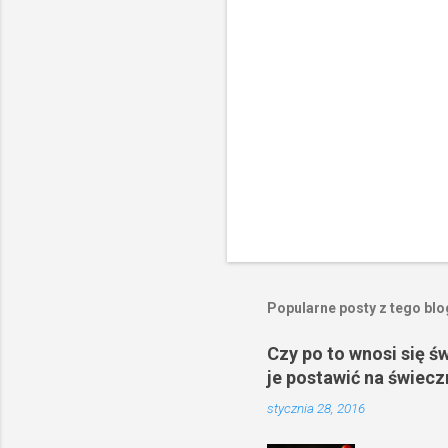
z
e
Popularne posty z tego bl
Czy po to wnosi się ś
je postawić na świecz
stycznia 28, 2016