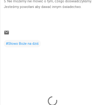
5. Nie możemy nie mówić o tym, czego doświadczyliśmy.
Jesteśmy powołani aby dawać innym świadectwo.
#Słowo Boże na dziś
K
o
m
e
n
t
a
r