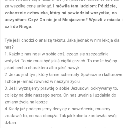
za wszelką cenę uniknąć.
I mówiła tam ludziom: Pójdźcie,
zobaczcie człowieka, który mi powiedział wszystko, co
uczyniłam: Czyż On nie jest Mesjaszem? Wyszli z miasta i
szli do Niego.
Tyle jeśli chodzi o analizę tekstu. Jaka jednak w nim lekcja dla
nas?
1. Każdy z nas nosi w sobie coś, czego się szczególnie
wstydzi. To nie musi być jakiś ciężki grzech. To może być np.
jakaś cecha charakteru albo jakiś nawyk.
2. Jezus jest tym, który łamie schematy. Społeczne i kulturowe.
I chce je łamać również w naszym życiu.
3. Jeśli wyznajemy prawdę o sobie Jezusowi, odkrywamy to,
co leży na dnie naszego serca, On nas uwalnia i uzdalnia do
zmiany życia na lepsze.
4. Kiedy już podejmujemy decyzję o nawróceniu, musimy
zostawić to, co nas obciąża. Tak jak kobieta zostawiła swój
dzban.