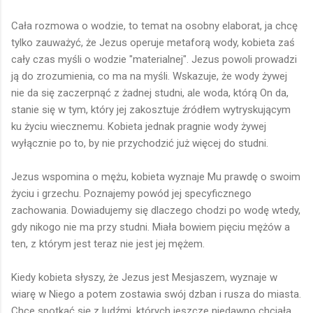
Cała rozmowa o wodzie, to temat na osobny elaborat, ja chcę
tylko zauważyć, że Jezus operuje metaforą wody, kobieta zaś
cały czas myśli o wodzie "materialnej". Jezus powoli prowadzi
ją do zrozumienia, co ma na myśli. Wskazuje, że wody żywej
nie da się zaczerpnąć z żadnej studni, ale woda, którą On da,
stanie się w tym, który jej zakosztuje źródłem wytryskującym
ku życiu wiecznemu. Kobieta jednak pragnie wody żywej
wyłącznie po to, by nie przychodzić już więcej do studni.
Jezus wspomina o mężu, kobieta wyznaje Mu prawdę o swoim
życiu i grzechu. Poznajemy powód jej specyficznego
zachowania. Dowiadujemy się dlaczego chodzi po wodę wtedy,
gdy nikogo nie ma przy studni. Miała bowiem pięciu mężów a
ten, z którym jest teraz nie jest jej mężem.
Kiedy kobieta słyszy, że Jezus jest Mesjaszem, wyznaje w
wiarę w Niego a potem zostawia swój dzban i rusza do miasta.
Chce spotkać się z ludźmi, których jeszcze niedawno chciała