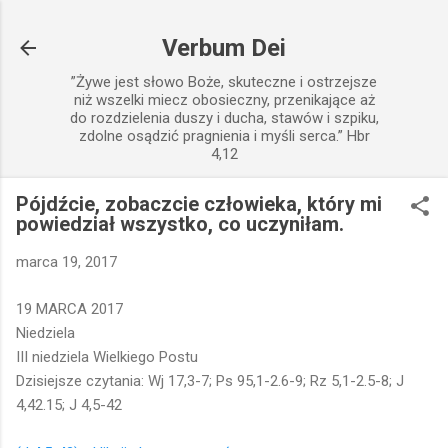
Przejdź do głównej zawartości
Verbum Dei
”Żywe jest słowo Boże, skuteczne i ostrzejsze
niż wszelki miecz obosieczny, przenikające aż
do rozdzielenia duszy i ducha, stawów i szpiku,
zdolne osądzić pragnienia i myśli serca.” Hbr
4,12
Pójdźcie, zobaczcie człowieka, który mi
powiedział wszystko, co uczyniłam.
marca 19, 2017
19 MARCA 2017
Niedziela
III niedziela Wielkiego Postu
Dzisiejsze czytania: Wj 17,3-7; Ps 95,1-2.6-9; Rz 5,1-2.5-8; J
4,42.15; J 4,5-42