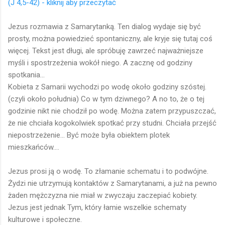
(J 4,5-42) - kliknij aby przeczytać
Jezus rozmawia z Samarytanką. Ten dialog wydaje się być
prosty, można powiedzieć spontaniczny, ale kryje się tutaj coś
więcej. Tekst jest długi, ale spróbuję zawrzeć najważniejsze
myśli i spostrzeżenia wokół niego. A zacznę od godziny
spotkania...
Kobieta z Samarii wychodzi po wodę około godziny szóstej.
(czyli około południa) Co w tym dziwnego? A no to, że o tej
godzinie nikt nie chodził po wodę. Można zatem przypuszczać,
że nie chciała kogokolwiek spotkać przy studni. Chciała przejść
niepostrzeżenie... Być może była obiektem plotek
mieszkańców....
Jezus prosi ją o wodę. To złamanie schematu i to podwójne.
Żydzi nie utrzymują kontaktów z Samarytanami, a już na pewno
żaden mężczyzna nie miał w zwyczaju zaczepiać kobiety.
Jezus jest jednak Tym, który łamie wszelkie schematy
kulturowe i społeczne.