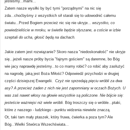
jesteśmy...marni...
Zatem nasze wysiłki by być tymi "porządnymi" na nic się
zda...choćbyśmy z wszystkich sił starali się to udowodnić całemu
światu...Przed Bogiem przecież nic się nie ukryje...
wszystko, co
powiedzieliście w mroku, w świetle będzie słyszane, a coście w izbie
szeptali do ucha, głosić będą na dachach.
Jakie zatem jest rozwiązanie? Skoro nasza "niedoskonałość" nie ukryje
się...jeżeli nasze próby bycia "fajnym gościem" są daremne, bo Bóg
wie jacy naprawdę jesteśmy...to co mamy robić? co robić aby zasłużyć
na nagrodę, jaką jest Boża Miłość? Odpowiedź przychodzi w drugiej
części dzisiejszej Ewangelii.
Czyż nie sprzedają pięciu wróbli za dwa
asy? A przecież żaden z nich nie jest zapomniany w oczach Bożych. U
was zaś nawet włosy na głowie wszystkie są policzone. Nie bójcie się:
jesteście ważniejsi niż wiele wróbli.
Bóg troszczy się o wróble...ptaki,
które z naszego - ludzkiego - punktu widzenia niewiele znaczą.
Ot, taki tam mały ptaszek, który fruwa, ćwierka a poza tym? Ale
Bóg...Wielki Stwórca Wszechświata...