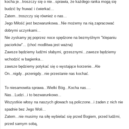
kocha je...troszczy się o nie...sprawia, że każdego ranka mogą się
budzić by fruwać i ćwierkać...
Zatem...troszczy się również o nas...
Jego Miłość jest bezwarunkowa...Nie możemy na nią zapracować
dobrymi uczynkami...
Nie zyskamy jej poprzez noce spędzone na bezmyślnym "klepaniu
paciorków"... (choć modlitwa jest ważna)
Zawsze będziemy ludźmi słabymi, grzesznymi...zawsze będziemy
wchodzić w bagienka...
zawsze będziemy potykać się o wystające korzenie...Ale
On...nigdy...przenigdy...nie przestanie nas kochać.
To niesamowita sprawa...Wielki Bóg...Kocha nas....
Nas...Ludzi...i to bezwarunkowo...
Wszystkie włosy na naszych głowach są policzone...i żaden z nich nie
spadnie bez Jego Woli...
Zatem...nie musimy na siłę wybielać się przed Bogiem, przed ludźmi,
przed samym sobą,