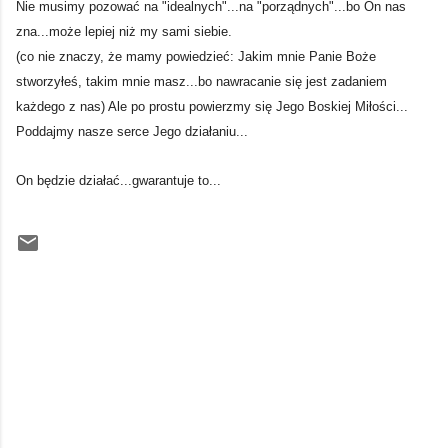
Nie musimy pozować na "idealnych"...na "porządnych"...bo On nas
zna...może lepiej niż my sami siebie.
(co nie znaczy, że mamy powiedzieć: Jakim mnie Panie Boże
stworzyłeś, takim mnie masz...bo nawracanie się jest zadaniem
każdego z nas) Ale po prostu powierzmy się Jego Boskiej Miłości...
Poddajmy nasze serce Jego działaniu...
On będzie działać...gwarantuje to...
K
o
m
e
n
t