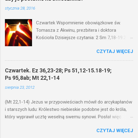
stycznia 28, 2016
Czwartek Wspomnienie obowiązkowe św.
Tomasza z Akwinu, prezbitera i doktora
Kościoła Dzisiejsze czytania: 2 Sm 7,18-19.24-
29; Ps 132,1-5.11-14; Ps 119,105; Mk 4,21-25
CZYTAJ WIĘCEJ
(Mk 4,21-25) Jezus mówił ludowi: Czy po to
wnosi się światło, by je postawić pod korcem
lub pod łóżkiem? Czy nie po to, aby je postawić
Czwartek. Ez 36,23-28; Ps 51,12-15.18-19;
na świeczniku? Nie ma bowiem nic ukrytego, co
Ps 95,8ab; Mt 22,1-14
by nie miało wyjść na jaw. Kto ma uszy do
sierpnia 23, 2012
słuchania, niechaj słucha. I mówił im: Uważajcie
na to, czego słuchacie. Taką samą miarą, jaką
(Mt 22,1-14) Jezus w przypowieściach mówił do arcykapłanów
wy mierzycie, odmierzą wam i jeszcze wam
i starszych ludu: Królestwo niebieskie podobne jest do króla,
dołożą. Bo kto ma, temu będzie dane; a kto nie
który wyprawił ucztę weselną swemu synowi. Posłał więc
ma, pozbawią go i tego, co ma. W dzisiejszym
swoje sługi, żeby zaproszonych zwołali na ucztę, lecz ci nie
fragmencie z Ewangelii Jezus kontynuuje
CZYTAJ WIĘCEJ
chcieli przyjść. Posłał jeszcze raz inne sługi z poleceniem:
przypowieści.... Czy po to wnosi się światło, by