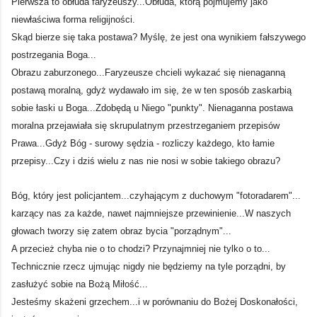
Pierwsza to obłuda faryzeuszy...Obłuda, którą pojmujemy jako
niewłaściwa forma religijności.
Skąd bierze się taka postawa? Myślę, że jest ona wynikiem fałszywego
postrzegania Boga...
Obrazu zaburzonego...Faryzeusze chcieli wykazać się nienaganną
postawą moralną, gdyż wydawało im się, że w ten sposób zaskarbią
sobie łaski u Boga...Zdobędą u Niego "punkty". Nienaganna postawa
moralna przejawiała się skrupulatnym przestrzeganiem przepisów
Prawa...Gdyż Bóg - surowy sędzia - rozliczy każdego, kto łamie
przepisy...Czy i dziś wielu z nas nie nosi w sobie takiego obrazu?
Bóg, który jest policjantem...czyhającym z duchowym "fotoradarem"...
karzący nas za każde, nawet najmniejsze przewinienie...W naszych
głowach tworzy się zatem obraz bycia "porządnym"...
A przecież chyba nie o to chodzi? Przynajmniej nie tylko o to...
Technicznie rzecz ujmując nigdy nie będziemy na tyle porządni, by
zasłużyć sobie na Bożą Miłość...
Jesteśmy skażeni grzechem...i w porównaniu do Bożej Doskonałości,