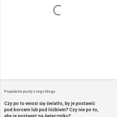
a
r
z
e
Popularne posty z tego bloga
Czy po to wnosi się światło, by je postawić
pod korcem lub pod łóżkiem? Czy nie po to,
aby je postawić na świeczniku?