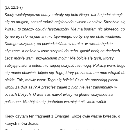
(Łk 12,1-7)
Kiedy wielotysięczne tłumy zebrały się koło Niego, tak że jedni cisnęli
się na drugich, zaczął mówić najpierw do swoich uczniów: Strzeżcie się
kwasu, to znaczy obłudy faryzeuszów. Nie ma bowiem nic ukrytego, co
by nie wyszło na jaw, ani nic tajemnego, co by się nie stało wiadome.
Dlatego wszystko, co powiedzieliście w mroku, w świetle będzie
słyszane, a coście w izbie szeptali do ucha, głosić będą na dachach.
Lecz mówię wam, przyjaciołom moim: Nie bójcie się tych, którzy
zabijają ciało, a potem nic więcej uczynić nie mogą. Pokażę wam, kogo
się macie obawiać: bójcie się Tego, który po zabiciu ma moc wtrącić do
piekła. Tak, mówię wam: Tego się bójcie! Czyż nie sprzedają pięciu
wróbli za dwa asy? A przecież żaden z nich nie jest zapomniany w
oczach Bożych. U was zaś nawet włosy na głowie wszystkie są
policzone. Nie bójcie się: jesteście ważniejsi niż wiele wróbli.
Kiedy czytam ten fragment z Ewangelii widzę dwie ważne kwestie, o
których mówi Jezus.