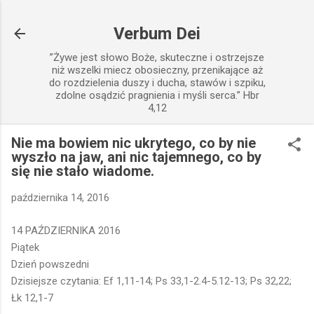
Przejdź do głównej zawartości
Verbum Dei
”Żywe jest słowo Boże, skuteczne i ostrzejsze
niż wszelki miecz obosieczny, przenikające aż
do rozdzielenia duszy i ducha, stawów i szpiku,
zdolne osądzić pragnienia i myśli serca.” Hbr
4,12
Nie ma bowiem nic ukrytego, co by nie
wyszło na jaw, ani nic tajemnego, co by
się nie stało wiadome.
października 14, 2016
14 PAŹDZIERNIKA 2016
Piątek
Dzień powszedni
Dzisiejsze czytania: Ef 1,11-14; Ps 33,1-2.4-5.12-13; Ps 32,22;
Łk 12,1-7