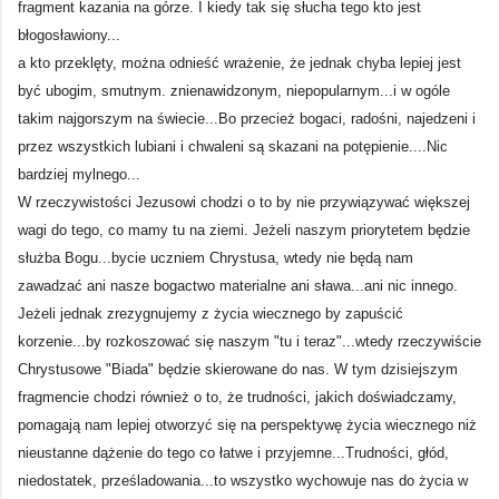
fragment kazania na górze. I kiedy tak się słucha tego kto jest
błogosławiony...
a kto przeklęty, można odnieść wrażenie, że jednak chyba lepiej jest
być ubogim, smutnym. znienawidzonym, niepopularnym...i w ogóle
takim najgorszym na świecie...Bo przecież bogaci, radośni, najedzeni i
przez wszystkich lubiani i chwaleni są skazani na potępienie....Nic
bardziej mylnego...
W rzeczywistości Jezusowi chodzi o to by nie przywiązywać większej
wagi do tego, co mamy tu na ziemi. Jeżeli naszym priorytetem będzie
służba Bogu...bycie uczniem Chrystusa, wtedy nie będą nam
zawadzać ani nasze bogactwo materialne ani sława...ani nic innego.
Jeżeli jednak zrezygnujemy z życia wiecznego by zapuścić
korzenie...by rozkoszować się naszym "tu i teraz"...wtedy rzeczywiście
Chrystusowe "Biada" będzie skierowane do nas. W tym dzisiejszym
fragmencie chodzi również o to, że trudności, jakich doświadczamy,
pomagają nam lepiej otworzyć się na perspektywę życia wiecznego niż
nieustanne dążenie do tego co łatwe i przyjemne...Trudności, głód,
niedostatek, prześladowania...to wszystko wychowuje nas do życia w