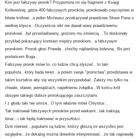
Kim jest fałszywy prorok? Przypomina mi się fragment z Księgi
Królewskiej, gdzie 400 fałszywych proroków, prorokowało zwycięstwo w
bitwie królowi...a jeden Micheasz przekazywał prawdziwe Słowo Pana o
wielkiej klęsce...Oczywiście nikt nie dawał wiary prawdziwemu
prorokowi...był prześladowany, grożono mu śmiercią....To doskonały
przykład pokazujący kontrast między prorokiem...a fałszywym
prorokiem. Prorok głosi Prawdę...choćby najbardziej bolesną...Bo jest
posłańcem Boga...
Fałszywy prorok mówi to, co ludzie chcą słyszeć...to taki
populista...który bada teren...a potem swoje "proroctwa" przedstawia w
takim kształcie aby się wszystkim przypodobać. Zależy mu tylko na
chwale, sławie, pieniądzach, napełnieniu żołądka...W końcu król
obsypie takiego dobrze prorokującego zaszczytami.
I z głodu taki nie umrze...O tym właśnie mówi Chrystus...
Tak traktowali fałszywych proroków przed wiekami...tak traktują
teraz...i tak będą traktować w przyszłości.
Dziś również...popularni są ludzie, którzy głoszą że wszystko jest
względne...że dekalog można dowolnie interpretować...że tak naprawdę