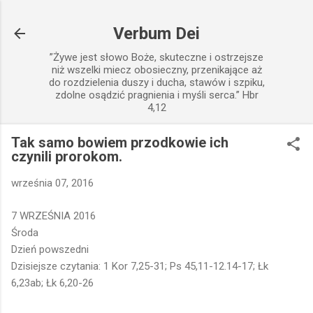
Przejdź do głównej zawartości
Verbum Dei
”Żywe jest słowo Boże, skuteczne i ostrzejsze
niż wszelki miecz obosieczny, przenikające aż
do rozdzielenia duszy i ducha, stawów i szpiku,
zdolne osądzić pragnienia i myśli serca.” Hbr
4,12
Tak samo bowiem przodkowie ich
czynili prorokom.
września 07, 2016
7 WRZEŚNIA 2016
Środa
Dzień powszedni
Dzisiejsze czytania: 1 Kor 7,25-31; Ps 45,11-12.14-17; Łk
6,23ab; Łk 6,20-26