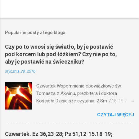
Popularne posty z tego bloga
Czy po to wnosi się światło, by je postawić
pod korcem lub pod łóżkiem? Czy nie po to,
aby je postawić na świeczniku?
stycznia 28, 2016
Czwartek Wspomnienie obowiązkowe św.
Tomasza z Akwinu, prezbitera i doktora
Kościoła Dzisiejsze czytania: 2 Sm 7,18-19.24-
29; Ps 132,1-5.11-14; Ps 119,105; Mk 4,21-25
CZYTAJ WIĘCEJ
(Mk 4,21-25) Jezus mówił ludowi: Czy po to
wnosi się światło, by je postawić pod korcem
lub pod łóżkiem? Czy nie po to, aby je postawić
Czwartek. Ez 36,23-28; Ps 51,12-15.18-19;
na świeczniku? Nie ma bowiem nic ukrytego, co