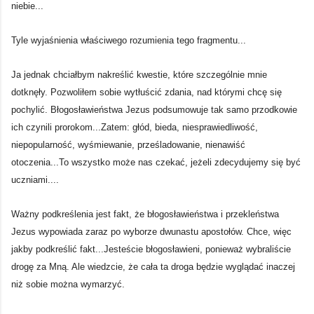
niebie...
Tyle wyjaśnienia właściwego rozumienia tego fragmentu...
Ja jednak chciałbym nakreślić kwestie, które szczególnie mnie
dotknęły. Pozwoliłem sobie wytłuścić zdania, nad którymi chcę się
pochylić. Błogosławieństwa Jezus podsumowuje tak samo przodkowie
ich czynili prorokom...Zatem: głód, bieda, niesprawiedliwość,
niepopularność, wyśmiewanie, prześladowanie, nienawiść
otoczenia...To wszystko może nas czekać, jeżeli zdecydujemy się być
uczniami....
Ważny podkreślenia jest fakt, że błogosławieństwa i przekleństwa
Jezus wypowiada zaraz po wyborze dwunastu apostołów. Chce, więc
jakby podkreślić fakt...Jesteście błogosławieni, ponieważ wybraliście
drogę za Mną. Ale wiedzcie, że cała ta droga będzie wyglądać inaczej
niż sobie można wymarzyć.