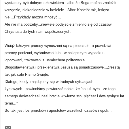
wystarczy być dobrym człowiekiem...albo że Boga można znaleźć
wszędzie, niekoniecznie w kościele...Albo: Kościół tak, księża
nie....Przykłady można mnożyć...
Ale nie ma potrzeby...niewiele podejście zmieniło się od czasów
Chrystusa do tych nam współczesnych.
Wciąż fałszywi prorocy wynoszeni są na piedestał...a prawdziwi
prorocy poniżani, wyśmiewani lub - w najlepszym wypadku -
ignorowani, traktowani z uśmiechem politowania....
Błogosławieństwa i przekleństwa Jezusa są ponadczasowe...Zresztą
tak jak całe Pismo Święte.
Dlatego, kiedy znajdujemy się w trudnych sytuacjach
życiowych...powinniśmy powtarzać sobie, że "to już było...że tego
samego doświadczali nasi bracia w wierze sto, pięćset i dwa tysiące lat
temu..."
Bo taki jest los proroków i apostołów wszelkich czasów i epok...