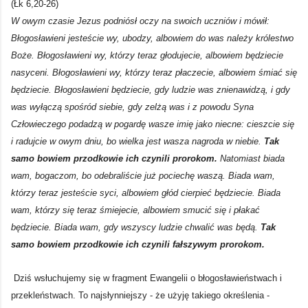
(Łk 6,20-26)
W owym czasie Jezus podniósł oczy na swoich uczniów i mówił:
Błogosławieni jesteście wy, ubodzy, albowiem do was należy królestwo
Boże. Błogosławieni wy, którzy teraz głodujecie, albowiem będziecie
nasyceni. Błogosławieni wy, którzy teraz płaczecie, albowiem śmiać się
będziecie. Błogosławieni będziecie, gdy ludzie was znienawidzą, i gdy
was wyłączą spośród siebie, gdy zelżą was i z powodu Syna
Człowieczego podadzą w pogardę wasze imię jako niecne: cieszcie się
i radujcie w owym dniu, bo wielka jest wasza nagroda w niebie.
Tak
samo bowiem przodkowie ich czynili prorokom.
Natomiast biada
wam, bogaczom, bo odebraliście już pociechę waszą. Biada wam,
którzy teraz jesteście syci, albowiem głód cierpieć będziecie. Biada
wam, którzy się teraz śmiejecie, albowiem smucić się i płakać
będziecie. Biada wam, gdy wszyscy ludzie chwalić was będą.
Tak
samo bowiem przodkowie ich czynili fałszywym prorokom.
Dziś wsłuchujemy się w fragment Ewangelii o błogosławieństwach i
przekleństwach. To najsłynniejszy - że użyję takiego określenia -