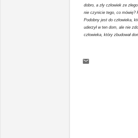
dobro, a zły człowiek ze złeg
nie czynicie tego, co mówię? 
Podobny jest do człowieka, k
uderzył w ten dom, ale nie zd
człowieka, który zbudował dom
K
o
m
e
n
t
a
r