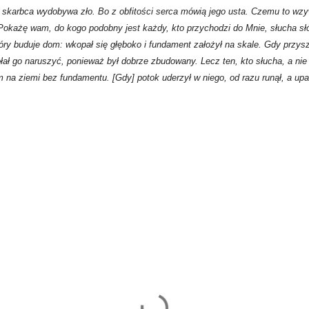
o skarbca wydobywa zło. Bo z obfitości serca mówią jego usta. Czemu to wzy
Pokażę wam, do kogo podobny jest każdy, kto przychodzi do Mnie, słucha słó
tóry buduje dom: wkopał się głęboko i fundament założył na skale. Gdy przy
ołał go naruszyć, ponieważ był dobrze zbudowany. Lecz ten, kto słucha, a nie
 na ziemi bez fundamentu. [Gdy] potok uderzył w niego, od razu runął, a upad