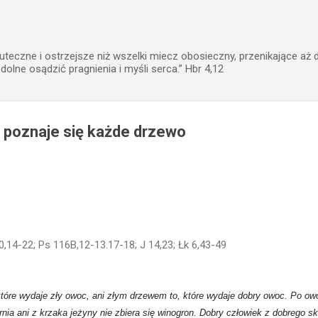
Przejdź do głównej zawartości
uteczne i ostrzejsze niż wszelki miecz obosieczny, przenikające aż 
zdolne osądzić pragnienia i myśli serca.” Hbr 4,12
poznaje się każde drzewo
10,14-22; Ps 116B,12-13.17-18; J 14,23; Łk 6,43-49
które wydaje zły owoc, ani złym drzewem to, które wydaje dobry owoc. Po o
iernia ani z krzaka jeżyny nie zbiera się winogron. Dobry człowiek z dobreg