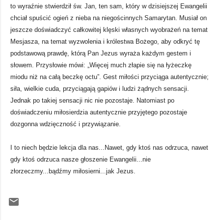
to wyraźnie stwierdził św. Jan, ten sam, który w dzisiejszej Ewangelii
chciał spuścić ogień z nieba na niegościnnych Samarytan. Musiał on
jeszcze doświadczyć całkowitej klęski własnych wyobrażeń na temat
Mesjasza, na temat wyzwolenia i królestwa Bożego, aby odkryć tę
podstawową prawdę, którą Pan Jezus wyraża każdym gestem i
słowem. Przysłowie mówi: „Więcej much złapie się na łyżeczkę
miodu niż na całą beczkę octu”. Gest miłości przyciąga autentycznie;
siła, wielkie cuda, przyciągają gapiów i ludzi żądnych sensacji.
Jednak po takiej sensacji nic nie pozostaje. Natomiast po
doświadczeniu miłosierdzia autentycznie przyjętego pozostaje
dozgonna wdzięczność i przywiązanie.
I to niech będzie lekcja dla nas...Nawet, gdy ktoś nas odrzuca, nawet
gdy ktoś odrzuca nasze głoszenie Ewangelii...nie
złorzeczmy...bądźmy miłosierni...jak Jezus.