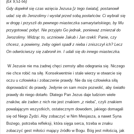
(Łk 9,51-56)
Gdy dopełnił się czas wzięcia Jezusa [z tego świata], postanowił
udać się do Jerozolimy i wysłał przed sobą posłańców. Ci wybrali się
w drogę i przyszli do pewnego miasteczka samarytańskiego, by Mu
przygotować pobyt. Nie przyjęto Go jednak, ponieważ zmierzał do
Jerozolimy. Widząc to, uczniowie Jakub i Jan rzekli: Panie, czy
chcesz, a powiemy, żeby ogień spadł z nieba i zniszczył ich? Lecz
On odwróciwszy się zabronił im. I udali się do innego miasteczka.
W Jezusie nie ma żadnej chęci zemsty albo odegrania się. Niczego
nie chce robić na siłę. Konsekwentnie i stale wierzy w otwarcie się
oczu u człowieka i zobaczenie prawdy. Nie da się człowieka siłą
doprowadzić do prawdy. Jedynie on sam może pozwolić, aby światło
prawdy do niego dotarło. Dlatego Pan Jezus daje ludziom wiele
znaków, ale żaden z nich nie jest znakiem „z nieba”, czyli znakiem
powalającym wszystkich, ostatecznym dowodem, jakiego domagali
się od Niego Żydzi. Aby zobaczyć w Nim Mesjasza, a nawet Syna
Bożego, potrzeba refleksji, która sięga serca, trzeba w znaku
zobaczyć gest miłości mający źródło w Bogu. Bóg jest miłością, jak