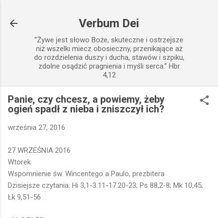
Przejdź do głównej zawartości
Verbum Dei
”Żywe jest słowo Boże, skuteczne i ostrzejsze
niż wszelki miecz obosieczny, przenikające aż
do rozdzielenia duszy i ducha, stawów i szpiku,
zdolne osądzić pragnienia i myśli serca.” Hbr
4,12
Panie, czy chcesz, a powiemy, żeby
ogień spadł z nieba i zniszczył ich?
września 27, 2016
27 WRZEŚNIA 2016
Wtorek
Wspomnienie św. Wincentego a Paulo, prezbitera
Dzisiejsze czytania: Hi 3,1-3.11-17.20-23; Ps 88,2-8; Mk 10,45;
Łk 9,51-56