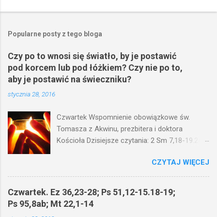
Popularne posty z tego bloga
Czy po to wnosi się światło, by je postawić
pod korcem lub pod łóżkiem? Czy nie po to,
aby je postawić na świeczniku?
stycznia 28, 2016
Czwartek Wspomnienie obowiązkowe św.
Tomasza z Akwinu, prezbitera i doktora
Kościoła Dzisiejsze czytania: 2 Sm 7,18-19.24-
29; Ps 132,1-5.11-14; Ps 119,105; Mk 4,21-25
CZYTAJ WIĘCEJ
(Mk 4,21-25) Jezus mówił ludowi: Czy po to
wnosi się światło, by je postawić pod korcem
lub pod łóżkiem? Czy nie po to, aby je postawić
Czwartek. Ez 36,23-28; Ps 51,12-15.18-19;
na świeczniku? Nie ma bowiem nic ukrytego, co
Ps 95,8ab; Mt 22,1-14
by nie miało wyjść na jaw. Kto ma uszy do