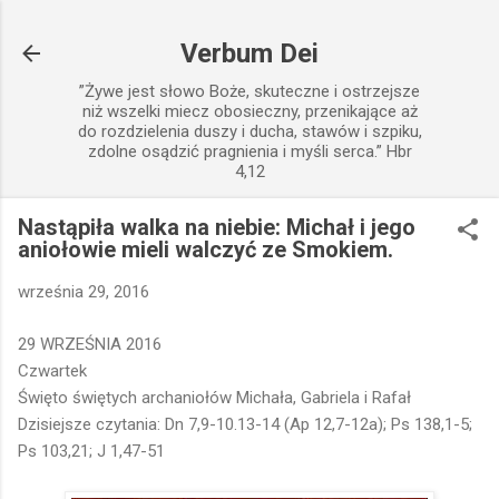
Przejdź do głównej zawartości
Verbum Dei
”Żywe jest słowo Boże, skuteczne i ostrzejsze
niż wszelki miecz obosieczny, przenikające aż
do rozdzielenia duszy i ducha, stawów i szpiku,
zdolne osądzić pragnienia i myśli serca.” Hbr
4,12
Nastąpiła walka na niebie: Michał i jego
aniołowie mieli walczyć ze Smokiem.
września 29, 2016
29 WRZEŚNIA 2016
Czwartek
Święto świętych archaniołów Michała, Gabriela i Rafał
Dzisiejsze czytania: Dn 7,9-10.13-14 (Ap 12,7-12a); Ps 138,1-5;
Ps 103,21; J 1,47-51