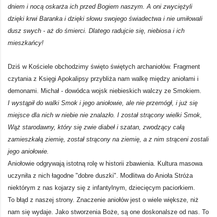
dniem i nocą oskarża ich przed Bogiem naszym. A oni zwyciężyli
dzięki krwi Baranka i dzięki słowu swojego świadectwa i nie umiłowali
dusz swych - aż do śmierci. Dlatego radujcie się, niebiosa i ich
mieszkańcy!
Dziś w Kościele obchodzimy święto świętych archaniołów. Fragment
czytania z Księgi Apokalipsy przybliża nam walkę między aniołami i
demonami. Michał - dowódca wojsk niebieskich walczy ze Smokiem.
I wystąpił do walki Smok i jego aniołowie, ale nie przemógł, i już się
miejsce dla nich w niebie nie znalazło. I został strącony wielki Smok,
Wąż starodawny, który się zwie diabeł i szatan, zwodzący całą
zamieszkałą ziemię, został strącony na ziemię, a z nim strąceni zostali
jego aniołowie.
Aniołowie odgrywają istotną rolę w historii zbawienia. Kultura masowa
uczyniła z nich łagodne "dobre duszki". Modlitwa do Anioła Stróża
niektórym z nas kojarzy się z infantylnym, dziecięcym paciorkiem.
To błąd z naszej strony. Znaczenie aniołów jest o wiele większe, niż
nam się wydaje. Jako stworzenia Boże, są one doskonalsze od nas. To