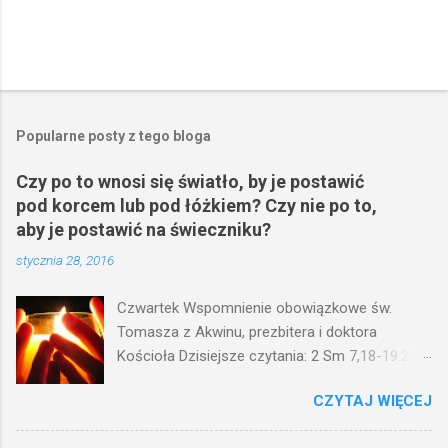
Popularne posty z tego bloga
Czy po to wnosi się światło, by je postawić
pod korcem lub pod łóżkiem? Czy nie po to,
aby je postawić na świeczniku?
stycznia 28, 2016
Czwartek Wspomnienie obowiązkowe św.
Tomasza z Akwinu, prezbitera i doktora
Kościoła Dzisiejsze czytania: 2 Sm 7,18-19.24-
29; Ps 132,1-5.11-14; Ps 119,105; Mk 4,21-25
CZYTAJ WIĘCEJ
(Mk 4,21-25) Jezus mówił ludowi: Czy po to
wnosi się światło, by je postawić pod korcem