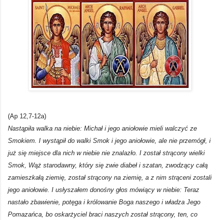
(Ap 12,7-12a)
Nastąpiła walka na niebie: Michał i jego aniołowie mieli walczyć ze
Smokiem. I wystąpił do walki Smok i jego aniołowie, ale nie przemógł, i
już się miejsce dla nich w niebie nie znalazło. I został strącony wielki
Smok, Wąż starodawny, który się zwie diabeł i szatan, zwodzący całą
zamieszkałą ziemię, został strącony na ziemię, a z nim strąceni zostali
jego aniołowie. I usłyszałem donośny głos mówiący w niebie: Teraz
nastało zbawienie, potęga i królowanie Boga naszego i władza Jego
Pomazańca, bo oskarżyciel braci naszych został strącony, ten, co