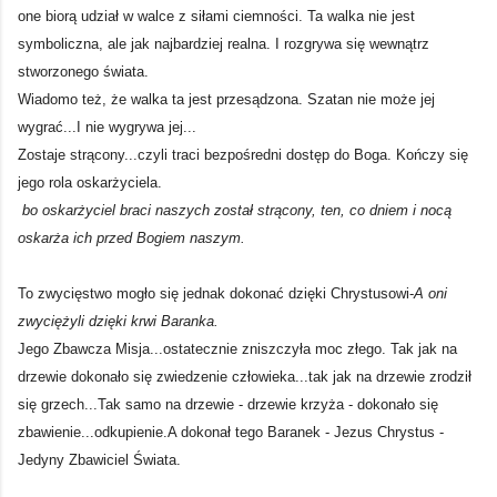
one biorą udział w walce z siłami ciemności. Ta walka nie jest
symboliczna, ale jak najbardziej realna. I rozgrywa się wewnątrz
stworzonego świata.
Wiadomo też, że walka ta jest przesądzona. Szatan nie może jej
wygrać...I nie wygrywa jej...
Zostaje strącony...czyli traci bezpośredni dostęp do Boga. Kończy się
jego rola oskarżyciela.
bo oskarżyciel braci naszych został strącony, ten, co dniem i nocą
oskarża ich przed Bogiem naszym.
To zwycięstwo mogło się jednak dokonać dzięki Chrystusowi-
A oni
zwyciężyli dzięki krwi Baranka.
Jego Zbawcza Misja...ostatecznie zniszczyła moc złego. Tak jak na
drzewie dokonało się zwiedzenie człowieka...tak jak na drzewie zrodził
się grzech...Tak samo na drzewie - drzewie krzyża - dokonało się
zbawienie...odkupienie.A dokonał tego Baranek - Jezus Chrystus -
Jedyny Zbawiciel Świata.