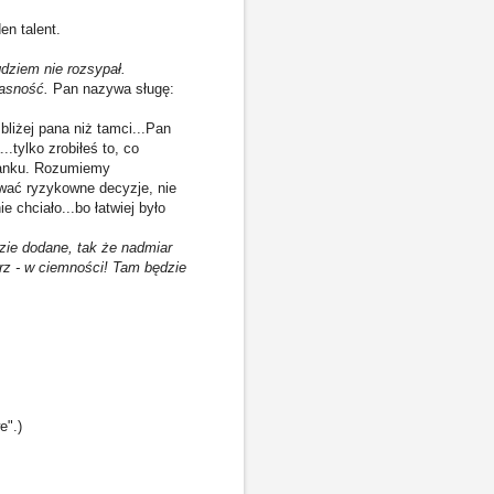
en talent.
gdziem nie rozsypał.
łasność.
Pan nazywa sługę:
bliżej pana niż tamci...Pan
.tylko zrobiłeś to, co
 banku. Rozumiemy
ować ryzykowne decyzje, nie
e chciało...bo łatwiej było
zie dodane, tak że nadmiar
rz - w ciemności! Tam będzie
e".)