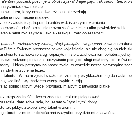
 talentów, poszedł, puścił je w obrót i zyskał drugie pięć. Tak samo i ten, któ
 natychmiastową reakcję.
entów...i ten, który dostał dwa też...oni nie czekają...
iałania i pomnażają majątek.
...oczywiście idąc tropem talentów w dzisiejszym rozumieniu.
ją rozwijać...dbać o nią...nie można stać w miejscu albo powiedzieć sobie:
ałanie musi być szybkie...akcja - reakcja...zero opieszałości.
, poszedł i rozkopawszy ziemię, ukrył pieniądze swego pana.
Zawsze zastana
 w Piśmie Świętym przynoszą pewne wyjaśnienia, ale nie chcę się na nich sk
eciństwie to zachowanie sługi kojarzyło mi się z zachowaniem bohatera jednej
 drzewo rodzące pieniądze...oczywiście postępek sługi miał inny cel...mówi o
zsądny...I kiedy patrzymy na nasze życie, to wszelkie nasze nierozsądne za
zy zbytnie życie na luzie...
m talentu...W moim życiu bywało tak, że mniej przykładałem się do nauki, 
 się wysilać...wychodziłem wtedy zwykle z tróją
śląc sobie: jakbym więcej przysiadł, miałbym z łatwością piątkę.
sz jakąś zdolność...Twoim zadaniem jest nią pielęgnować...
zasadzie: dam sobie radę, bo jestem w "tym i tym" dobry.
.to tak jakbyś zakopał swój talent w ziemi...
ę starać...z moimi zdolnościami wszystko przyjdzie mi z łatwością.