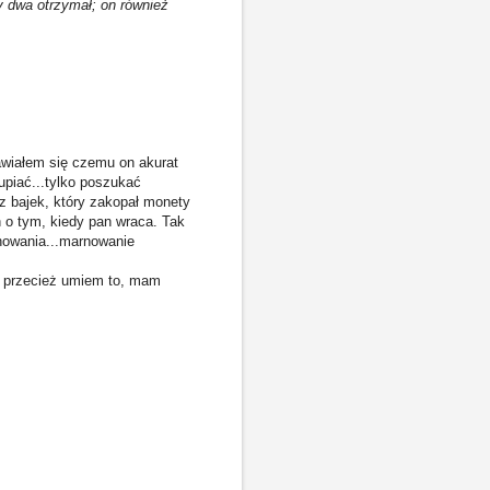
ry dwa otrzymał; on również
wiałem się czemu on akurat
upiać...tylko poszukać
 z bajek, który zakopał monety
n o tym, kiedy pan wraca. Tak
chowania...marnowanie
bo przecież umiem to, mam