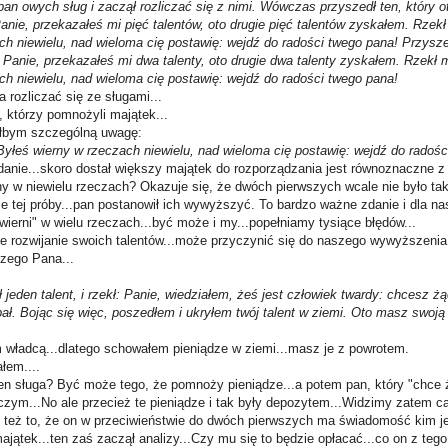
an owych sług i zaczął rozliczać się z nimi. Wówczas przyszedł ten, który ot
 Panie, przekazałeś mi pięć talentów, oto drugie pięć talentów zyskałem. Rzek
ch niewielu, nad wieloma cię postawię: wejdź do radości twego pana! Przyszed
 Panie, przekazałeś mi dwa talenty, oto drugie dwa talenty zyskałem. Rzekł 
ch niewielu, nad wieloma cię postawię: wejdź do radości twego pana!
 rozliczać się ze sługami...
 którzy pomnożyli majątek...
iłbym szczególną uwagę:
 Byłeś wierny w rzeczach niewielu, nad wieloma cię postawię: wejdź do radoś
zdanie...skoro dostał większy majątek do rozporządzania jest równoznaczne z
rny w niewielu rzeczach? Okazuje się, że dwóch pierwszych wcale nie było tak
e tej próby...pan postanowił ich wywyższyć. To bardzo ważne zdanie i dla nas
ierni" w wielu rzeczach...być może i my...popełniamy tysiące błędów...
tne rozwijanie swoich talentów...może przyczynić się do naszego wywyższenia
zego Pana...
ł jeden talent, i rzekł: Panie, wiedziałem, żeś jest człowiek twardy: chcesz żą
pał. Bojąc się więc, poszedłem i ukryłem twój talent w ziemi. Oto masz swoj
m władcą...dlatego schowałem pieniądze w ziemi...masz je z powrotem.
łem....
ten sługa? Być może tego, że pomnoży pieniądze...a potem pan, który "chce ż
iczym...No ale przecież te pieniądze i tak były depozytem...Widzimy zatem c
t też to, że on w przeciwieństwie do dwóch pierwszych ma świadomość kim j
ątek...ten zaś zaczął analizy...Czy mu się to będzie opłacać...co on z tego 