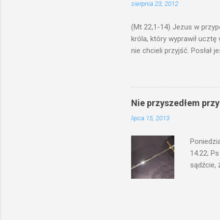
sierpnia 23, 2012
bowiem ni
znana...A 
(Mt 22,1-14) Jezus w przyp
króla, który wyprawił ucztę
nie chcieli przyjść. Posła
woły i tuczne zwierzęta pobi
swoje pole, drugi do swego k
gniewem. Posłał swe wojska
wprawdzie jest gotowa, lecz 
Nie przyszedłem przyn
których spotkacie. Słudzy ci
lipca 15, 2013
biesiadnikami. Wszedł król, ż
Poniedzi
14.22; Ps
sądźcie, 
przyszed
człowieka
syna lub 
jest Mnie