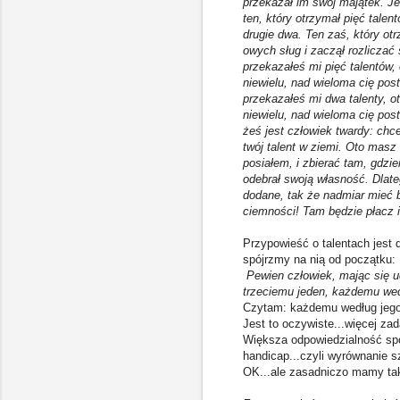
przekazał im swój majątek. Je
ten, który otrzymał pięć talen
drugie dwa. Ten zaś, który ot
owych sług i zaczął rozliczać 
przekazałeś mi pięć talentów,
niewielu, nad wieloma cię pos
przekazałeś mi dwa talenty, o
niewielu, nad wieloma cię post
żeś jest człowiek twardy: chce
twój talent w ziemi. Oto masz
posiałem, i zbierać tam, gdzi
odebrał swoją własność. Dlate
dodane, tak że nadmiar mieć b
ciemności! Tam będzie płacz i
Przypowieść o talentach jest
spójrzmy na nią od początku:
Pewien człowiek, mając się ud
trzeciemu jeden, każdemu wedł
Czytam: każdemu według jego z
Jest to oczywiste...więcej za
Większa odpowiedzialność spo
handicap...czyli wyrównanie s
OK...ale zasadniczo mamy tak