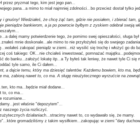
 przez pryzmat tego, kim jest jego pan...
ojego pana...a mimo to miał najmniej zdolności...bo przecież dostał tylko jed
y i gnuśny! Wiedziałeś, że chcę żąć tam, gdzie nie posiałem, i zbierać tam, 
je pieniądze bankierom, a ja po powrocie byłbym z zyskiem odebrał swoją w
ieszałym...
...a dalej mamy potwierdzenie tego, że pomimo swej opieszałości, sługa był 
..znałeś mnie doskonale...ale mimo to nie przyłożyłeś się do swojego zadania..
ę...wolałeś zakopać pieniądz w ziemi...niż wysilić się trochę i włożyć go do
ęcej coś takiego: OK...nie chciałeś inwestować, pomnażać majątku...podejm
ć do banku...założyć lokatę itp...a Ty byłeś tak leniwy, że nawet tyle Ci się ni
oddać tyle samo, ile Ci dałem...
ent, a dajcie temu, który ma dziesięć talentów. Każdemu bowiem, kto ma, będ
ie ma, zabiorą nawet to, co ma. A sługę nieużytecznego wyrzućcie na zewnąt
..ten, kto ma...będzie miał dodane...
t to, co ma...
e rozumiane...
adamy...jest właśnie "depozytem"...
 z naszego życia rozliczyć.
ezużytecznych działaniach...stracimy nawet to, co wydawało się, że mamy.
"...które gromadziliśmy z takim wysiłkiem...zakopując w ziemi "dary duchow