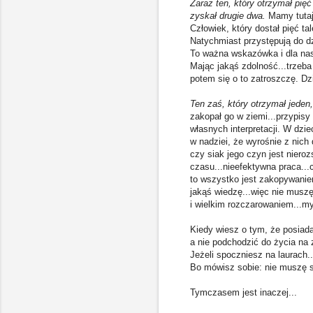
Zaraz ten, który otrzymał pięć
zyskał drugie dwa.
Mamy tutaj
Człowiek, który dostał pięć tal
Natychmiast przystępują do dz
To ważna wskazówka i dla nas
Mając jakąś zdolność...trzeba 
potem się o to zatroszczę. Dzi
Ten zaś, który otrzymał jeden
zakopał go w ziemi...przypisy
własnych interpretacji. W dzi
w nadziei, że wyrośnie z nich
czy siak jego czyn jest niero
czasu...nieefektywna praca...c
to wszystko jest zakopywanie
jakąś wiedzę...więc nie muszę
i wielkim rozczarowaniem...my
Kiedy wiesz o tym, że posiada
a nie podchodzić do życia na 
Jeżeli spoczniesz na laurach..
Bo mówisz sobie: nie muszę si
Tymczasem jest inaczej...