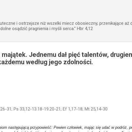
Przejdź do głównej zawartości
uteczne i ostrzejsze niż wszelki miecz obosieczny, przenikające aż 
zdolne osądzić pragnienia i myśli serca.” Hbr 4,12
 majątek. Jednemu dał pięć talentów, drugie
każdemu według jego zdolności.
1,26-31; Ps 33,12-13.18-19.20-21; Ef 1,17-18; Mt 25,14-30
iom następującą przypowieść: Pewien człowiek, mając się udać w podróż, prz