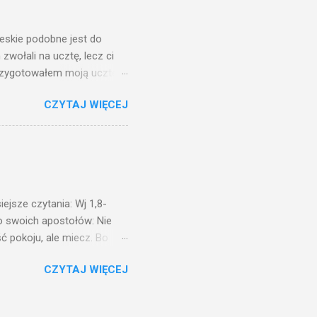
świetle jest nam dobrze
ieskie podobne jest do
zwołali na ucztę, lecz ci
przygotowałem moją ucztę:
 to i poszli: jeden na
CZYTAJ WIĘCEJ
. Na to król uniósł się
ł swoim sługom: Uczta
ście na ucztę wszystkich,
obrych. I sala zapełniła się
ejsze czytania: Wj 1,8-
do swoich apostołów: Nie
ć pokoju, ale miecz. Bo
i będą nieprzyjaciółmi
CZYTAJ WIĘCEJ
st Mnie godzien. I kto kocha
rzyża, a idzie za Mną, nie
cie z mego powodu, znajdzie