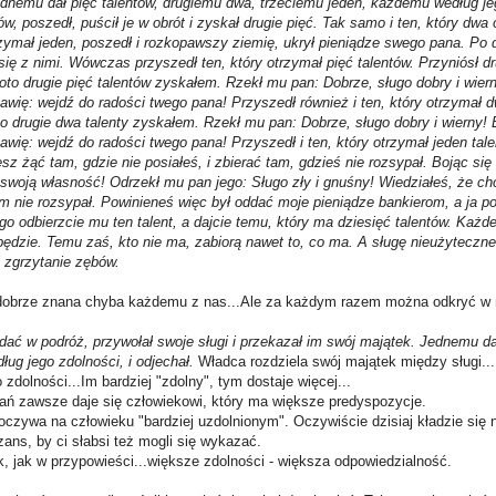
dnemu dał pięć talentów, drugiemu dwa, trzeciemu jeden, każdemu według jeg
tów, poszedł, puścił je w obrót i zyskał drugie pięć. Tak samo i ten, który dwa
rzymał jeden, poszedł i rozkopawszy ziemię, ukrył pieniądze swego pana. Po
się z nimi. Wówczas przyszedł ten, który otrzymał pięć talentów. Przyniósł dru
 oto drugie pięć talentów zyskałem. Rzekł mu pan: Dobrze, sługo dobry i wier
tawię: wejdź do radości twego pana! Przyszedł również i ten, który otrzymał d
to drugie dwa talenty zyskałem. Rzekł mu pan: Dobrze, sługo dobry i wierny!
awię: wejdź do radości twego pana! Przyszedł i ten, który otrzymał jeden talen
sz żąć tam, gdzie nie posiałeś, i zbierać tam, gdzieś nie rozsypał. Bojąc si
 swoją własność! Odrzekł mu pan jego: Sługo zły i gnuśny! Wiedziałeś, że ch
em nie rozsypał. Powinieneś więc był oddać moje pieniądze bankierom, a ja 
go odbierzcie mu ten talent, a dajcie temu, który ma dziesięć talentów. Każ
ędzie. Temu zaś, kto nie ma, zabiorą nawet to, co ma. A sługę nieużyteczn
 zgrzytanie zębów.
 dobrze znana chyba każdemu z nas...Ale za każdym razem można odkryć w n
ać w podróż, przywołał swoje sługi i przekazał im swój majątek. Jednemu da
ug jego zdolności, i odjechał.
Władca rozdziela swój majątek między sługi...
dolności...Im bardziej "zdolny", tym dostaje więcej...
dań zawsze daje się człowiekowi, który ma większe predyspozycje.
czywa na człowieku "bardziej uzdolnionym". Oczywiście dzisiaj kładzie się 
zans, by ci słabsi też mogli się wykazać.
, jak w przypowieści...większe zdolności - większa odpowiedzialność.