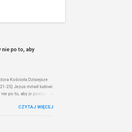
 nie po to, aby
ora Kościoła Dzisiejsze
,21-25) Jezus mówił ludowi:
nie po to, aby je postawić
o ma uszy do słuchania,
CZYTAJ WIĘCEJ
, jaką wy mierzycie,
 ma, pozbawią go i tego, co
zy po to wnosi się światło,
na świeczniku? Nie ma