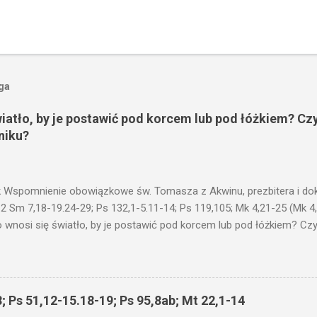
oga
wiatło, by je postawić pod korcem lub pod łóżkiem? Czy
niku?
 Wspomnienie obowiązkowe św. Tomasza z Akwinu, prezbitera i dokt
 2 Sm 7,18-19.24-29; Ps 132,1-5.11-14; Ps 119,105; Mk 4,21-25 (Mk 4
 wnosi się światło, by je postawić pod korcem lub pod łóżkiem? Czy 
niku? Nie ma bowiem nic ukrytego, co by nie miało wyjść na jaw. Kt
łucha. I mówił im: Uważajcie na to, czego słuchacie. Taką samą miarą
 wam i jeszcze wam dołożą. Bo kto ma, temu będzie dane; a kto nie
siejszym fragmencie z Ewangelii Jezus kontynuuje przypowieści.... C
; Ps 51,12-15.18-19; Ps 95,8ab; Mt 22,1-14
stawić pod korcem lub pod łóżkiem? Czy nie po to, aby je postawić 