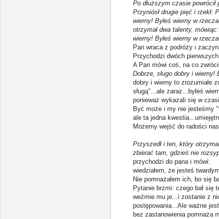
Po dłuższym czasie powrócił p
Przyniósł drugie pięć i rzekł:
wierny! Byłeś wierny w rzecza
otrzymał dwa talenty, mówiąc:
wierny! Byłeś wierny w rzecza
Pan wraca z podróży i zaczyna
Przychodzi dwóch pierwszych,
A Pan mówi coś, na co zwróc
Dobrze, sługo dobry i wierny!
dobry i wierny to zrozumiałe 
sługą"...ale zaraz...byłeś wie
ponieważ wykazali się w czasi
Być może i my nie jesteśmy "w
ale ta jedna kwestia...umieję
Możemy wejść do radości nas
Przyszedł i ten, który otrzyma
zbierać tam, gdzieś nie rozsy
przychodzi do pana i mówi:
wiedziałem, że jesteś twardy
Nie pomnażałem ich, bo się ba
Pytanie brzmi: czego bał się 
weźmie mu je...i zostanie z n
postępowania...Ale ważne jes
bez zastanowienia pomnaża maj