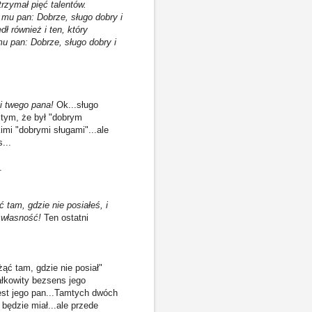
rzymał pięć talentów.
ł mu pan: Dobrze, sługo dobry i
ł również i ten, który
mu pan: Dobrze, sługo dobry i
ci twego pana!
Ok...sługo
 tym, że był "dobrym
imi "dobrymi sługami"...ale
...
.
ć tam, gdzie nie posiałeś, i
ą własność!
Ten ostatni
ąć tam, gdzie nie posiał"
ałkowity bezsens jego
est jego pan...Tamtych dwóch
będzie miał...ale przede