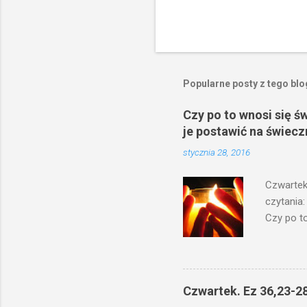
Popularne posty z tego bl
Czy po to wnosi się ś
je postawić na świecz
stycznia 28, 2016
Czwartek
czytania:
Czy po to
na świecz
niechaj s
odmierzą
ma. W dzi
Czwartek. Ez 36,23-28
by je po