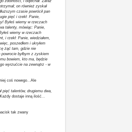
o zdolności, i odjechał. Zaraz
 otrzymał; on również zyskał
 dłuższym czasie powrócił pan
gie pięć i rzekł: Panie,
ny! Byłeś wierny w rzeczach
wa talenty, mówiąc: Panie,
 Byłeś wierny w rzeczach
t, i rzekł: Panie, wiedziałem,
ę więc, poszedłem i ukryłem
cę żąć tam, gdzie nie
po powrocie byłbym z zyskiem
demu bowiem, kto ma, będzie
ego wyrzućcie na zewnątrz - w
iej coś nowego...Ale
ł pięć talentów, drugiemu dwa,
Każdy dostaje inną ilość...
nacisk tak zwany