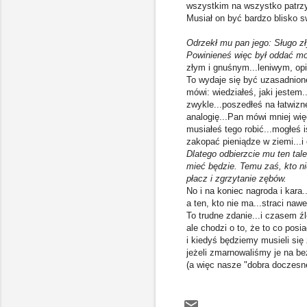
wszystkim na wszystko patrzył
Musiał on być bardzo blisko sw
Odrzekł mu pan jego: Sługo zł
Powinieneś więc był oddać mo
złym i gnuśnym...leniwym, op
To wydaje się być uzasadnione
mówi: wiedziałeś, jaki jestem.
zwykle...poszedłeś na łatwizn
analogię...Pan mówi mniej wi
musiałeś tego robić...mogłeś iś
zakopać pieniądze w ziemi...i 
Dlatego odbierzcie mu ten tal
mieć będzie. Temu zaś, kto n
płacz i zgrzytanie zębów.
No i na koniec nagroda i kara.
a ten, kto nie ma...straci nawe
To trudne zdanie...i czasem źl
ale chodzi o to, że to co posi
i kiedyś będziemy musieli się
jeżeli zmarnowaliśmy je na b
(a więc nasze "dobra doczesne