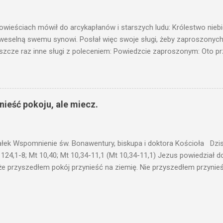
c ukrytego, co by nie miało wyjść na jaw. Myślę, że przypowieść o 
nawet jeżeli nie jest, prawdy w niej zawarte są...że użyj...
owieściach mówił do arcykapłanów i starszych ludu: Królestwo nieb
 weselną swemu synowi. Posłał więc swoje sługi, żeby zaproszonych 
ł jeszcze raz inne sługi z poleceniem: Powiedzcie zaproszonym: Oto 
te i wszystko jest gotowe. Przyjdźcie na ucztę! Lecz oni zlekceważyli
upiectwa, a inni pochwycili jego sługi i znieważywszy [ich], pozabijali
 i kazał wytracić owych zabójców, a miasto ich spalić. Wtedy rzek
zaproszeni nie byli jej godni. Idźcie więc na rozstajne drogi i zapro
ieść pokoju, ale miecz.
 wyszli na drogi i sprowadzili wszystkich, których napotkali: złych i d
eby się pr...
ałek Wspomnienie św. Bonawentury, biskupa i doktora Kościoła Dzisi
 124,1-8; Mt 10,40; Mt 10,34-11,1 (Mt 10,34-11,1) Jezus powiedział 
że przyszedłem pokój przynieść na ziemię. Nie przyszedłem przynieś
łem poróżnić syna z jego ojcem, córkę z matką, synową z teściową; 
 jego domownicy. Kto kocha ojca lub matkę bardziej niż Mnie, nie je
córkę bardziej niż Mnie, nie jest Mnie godzien. Kto nie bierze swego k
 godzien. Kto chce znaleźć swe życie, straci je, a kto straci swe ży