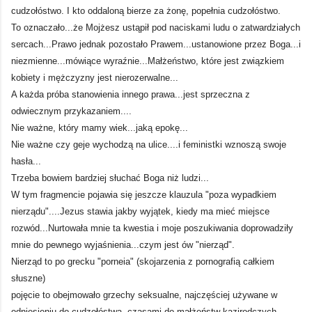
cudzołóstwo. I kto oddaloną bierze za żonę, popełnia cudzołóstwo.
To oznaczało...że Mojżesz ustąpił pod naciskami ludu o zatwardziałych
sercach...Prawo jednak pozostało Prawem...ustanowione przez Boga...i
niezmienne...mówiące wyraźnie...Małżeństwo, które jest związkiem
kobiety i mężczyzny jest nierozerwalne...
A każda próba stanowienia innego prawa...jest sprzeczna z
odwiecznym przykazaniem....
Nie ważne, który mamy wiek...jaką epokę...
Nie ważne czy geje wychodzą na ulice....i feministki wznoszą swoje
hasła...
Trzeba bowiem bardziej słuchać Boga niż ludzi...
W tym fragmencie pojawia się jeszcze klauzula "poza wypadkiem
nierządu"....Jezus stawia jakby wyjątek, kiedy ma mieć miejsce
rozwód...Nurtowała mnie ta kwestia i moje poszukiwania doprowadziły
mnie do pewnego wyjaśnienia...czym jest ów "nierząd".
Nierząd to po grecku "porneia" (skojarzenia z pornografią całkiem
słuszne)
pojęcie to obejmowało grzechy seksualne, najczęściej używane w
odniesieniu do cudzołóstwa, czasami do małżeństw kazirodczych,