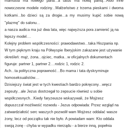
mamusia ma nowego pana...a tatuś ma nową panią...Albo inne
nowoczesne modele rodziny...Małżeństwo z trzema pieskami i dwoma
kotkami...bo dzieci są za drogie...a my musimy kupić sobie nową
"plazmę" do salonu...
a nasza audica ma już dwa lata, więc najwyższa pora zamienić ją na
lepszy model....
Kolejny problem współczesności: prawodawstwo...taka Hiszpania np.
W tym pięknym kraju na Półwyspie Iberyjskim zakazane jest używanie
określeń: mąż, żona...ojciec, matka...w oficjalnych dokumentach
figuruje: partner 1, partner 2....rodzic 1, rodzic 2.
Ach...ta polityczna poprawność...Bo mama i tata dyskryminuje
homoseksualistów....
Dzisiejszy świat jest w tych kwestiach bardzo pokręcony...wręcz
zepsuty...ale Jezus dostrzegał to zepsucie również u sobie
współczesnych...Kiedy faryzeusze wskazywali, że Mojżesz
dopuszczał możliwość rozwodu - Jezus odpowiada: Przez wzgląd na
zatwardziałość serc waszych pozwolił wam Mojżesz oddalać wasze
żony, lecz od początku tak nie było. A powiadam wam: Kto oddala
swoją żonę - chyba w wypadku nierządu - a bierze inną, popełnia