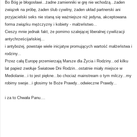
Bo Bóg je błogosławi...żadne zamienniki w grę nie wchodzą...żaden
związek na próbę, żaden ślub cywilny, żaden układ partnerski ani
przyjacielski seks nie staną się ważniejsze niż jedyna, akceptowana
forma związku mężczyzny i kobiety - małżeństwo...
Cieszy mnie jednak fakt, że pomimo szalejącej liberalnej cywilizacji
antychrześcijańskiej...
i antybożej, powstaje wiele inicjatyw promujących wartość małżeństwa i
rodziny...
Przez całą Europę przemierzają Marsze dla Życia i Rodziny...od kilku
lat papież zwołuje Światowe Dni Rodzin...ostatnie miały miejsce w
Mediolanie...i to jest piękne...bo chociaż mainstream o tym milczy...my
robimy swoje...i głosimy te Boże Prawdy...odwieczne Prawdy...
i za to Chwała Panu....