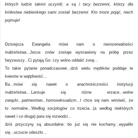
których ludzie takimi uczynili; a są i tacy bezżenni, którzy dla
królestwa niebieskiego sami zostali bezżenni. Kto może pojąć, niech
pojmuje!
Dzisiejsza Ewangelia mówi nam o nierozerwalności
małżeństwa...Jezus znów zostaje wystawiony na próbę przez
faryzeuszy...Ci pytają Go: czy wolno oddalić żonę...
To takie pytanie ponadczasowe...dziś wielu mędrków poddaje te
kwestie w wątpliwość...
Ba...mówi się nawet o anachroniczności instytucji
małżeństwa....Lansuje się różne erzace...
wolne
związki...partnerstwo...homoseksualizm...I chce się nam wmówić, że
to normalne...
Według socjologów co trzecia...(a według niektórych
nawet i co druga) para się rozwodzi...
dziś przyczyny są absurdalne: bo już się nie kochamy...wypaliło
się...uczucie odeszło...