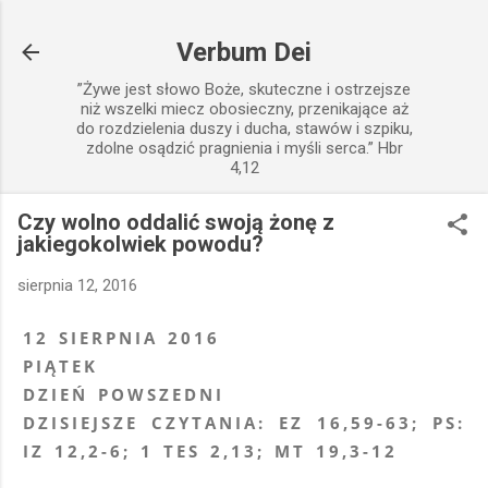
Przejdź do głównej zawartości
Verbum Dei
”Żywe jest słowo Boże, skuteczne i ostrzejsze
niż wszelki miecz obosieczny, przenikające aż
do rozdzielenia duszy i ducha, stawów i szpiku,
zdolne osądzić pragnienia i myśli serca.” Hbr
4,12
Czy wolno oddalić swoją żonę z
jakiegokolwiek powodu?
sierpnia 12, 2016
12 SIERPNIA 2016
PIĄTEK
DZIEŃ POWSZEDNI
DZISIEJSZE CZYTANIA: EZ 16,59-63; PS:
IZ 12,2-6; 1 TES 2,13; MT 19,3-12