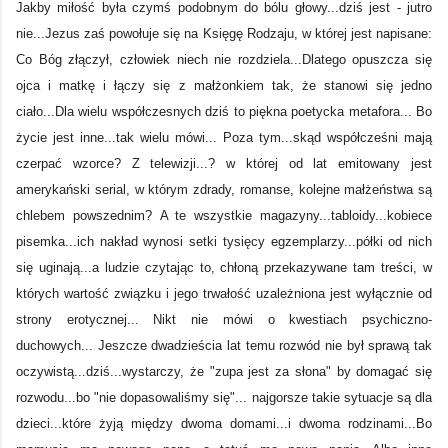
Jakby miłość była czymś podobnym do bólu głowy...dziś jest - jutro
nie...
Jezus zaś powołuje się na Księgę Rodzaju, w której jest napisane:
Co Bóg złączył, człowiek niech nie rozdziela...Dlatego opuszcza się
ojca i matkę i łączy się z małżonkiem tak, że stanowi się jedno
ciało...Dla wielu współczesnych dziś to piękna poetycka metafora...
Bo
życie jest inne...tak wielu mówi...
Poza tym...skąd współcześni mają
czerpać wzorce? Z telewizji...? w której od lat emitowany jest
amerykański serial, w którym zdrady, romanse, kolejne małżeństwa są
chlebem powszednim?
A te wszystkie magazyny...tabloidy...kobiece
pisemka...ich nakład wynosi setki tysięcy egzemplarzy...półki od nich
się uginają...a ludzie czytając to, chłoną przekazywane tam treści, w
których wartość związku i jego trwałość uzależniona jest wyłącznie od
strony erotycznej...
Nikt nie mówi o kwestiach psychiczno-
duchowych...
Jeszcze dwadzieścia lat temu rozwód nie był sprawą tak
oczywistą...dziś...wystarczy, że "zupa jest za słona" by domagać się
rozwodu...bo "nie dopasowaliśmy się"... najgorsze takie sytuacje są dla
dzieci...które żyją między dwoma domami...i dwoma rodzinami...Bo