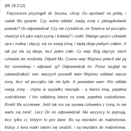
(Mt 19,3-12)
Faryzeusze przystąpili do Jezusa, chcąc Go wystawić na próbę, i
zadali Mu pytanie: Czy wolno oddalić swoją żonę z jakiegokolwiek
powodu? On odpowiedział: Czy nie czytaliście, że Stwórca od początku
stworzył ich jako mężczyznę i kobietę? I rzekł: Dlatego opuści człowiek
ojca i matkę i złączy się ze swoją żoną, i będą oboje jednym ciałem. A
tak już nie są dwoje, lecz jedno ciało. Co więc Bóg złączył, niech
człowiek nie rozdziela. Odparli Mu: Czemu więc Mojżesz polecił dać jej
list rozwodowy i odprawić ją? Odpowiedział im: Przez wzgląd na
zatwardziałość serc waszych pozwolił wam Mojżesz oddalać wasze
żony, lecz od początku tak nie było. A powiadam wam: Kto oddala
swoją żonę - chyba w wypadku nierządu - a bierze inną, popełnia
cudzołóstwo. I kto oddaloną bierze za żonę, popełnia cudzołóstwo.
Rzekli Mu uczniowie: Jeśli tak ma się sprawa człowieka z żoną, to nie
warto się żenić. Lecz On im odpowiedział: Nie wszyscy to pojmują,
lecz tylko ci, którym to jest dane. Bo są niezdatni do małżeństwa,
którzy z łona matki takimi się urodzili; i są niezdatni do małżeństwa,