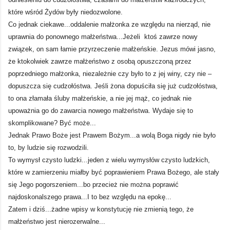
które wśród Żydów były niedozwolone.
Co jednak ciekawe...oddalenie małżonka ze względu na nierząd, nie
uprawnia do ponownego małżeństwa...Jeżeli ktoś zawrze nowy
związek, on sam łamie przyrzeczenie małżeńskie. Jezus mówi jasno,
że ktokolwiek zawrze małżeństwo z osobą opuszczoną przez
poprzedniego małżonka, niezależnie czy było to z jej winy, czy nie –
dopuszcza się cudzołóstwa. Jeśli żona dopuściła się już cudzołóstwa,
to ona złamała śluby małżeńskie, a nie jej mąż, co jednak nie
upoważnia go do zawarcia nowego małżeństwa. Wydaje się to
skomplikowane? Być może...
Jednak Prawo Boże jest Prawem Bożym...a wolą Boga nigdy nie było
to, by ludzie się rozwodzili.
To wymysł czysto ludzki...jeden z wielu wymysłów czysto ludzkich,
które w zamierzeniu miałby być poprawieniem Prawa Bożego, ale stały
się Jego pogorszeniem...bo przecież nie można poprawić
najdoskonalszego prawa...I to bez względu na epokę...
Zatem i dziś...żadne wpisy w konstytucję nie zmienią tego, że
małżeństwo jest nierozerwalne...