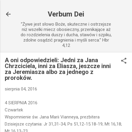
Przejdź do głównej zawartości
Verbum Dei
”Żywe jest słowo Boże, skuteczne i ostrzejsze
niż wszelki miecz obosieczny, przenikające aż
do rozdzielenia duszy i ducha, stawów i szpiku,
zdolne osądzić pragnienia i myśli serca.” Hbr
4,12
A oni odpowiedzieli: Jedni za Jana
Chrzciciela, inni za Eliasza, jeszcze inni
za Jeremiasza albo za jednego z
proroków.
sierpnia 04, 2016
4 SIERPNIA 2016
Czwartek
Wspomnienie św. Jana Marii Vianneya, prezbitera
Dzisiejsze czytania: Jr 31,31-34; Ps 51,12-15.18-19; Mt 16,18;
Mt 16,13-23