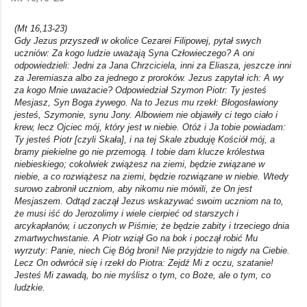
(Mt 16,13-23)
Gdy Jezus przyszedł w okolice Cezarei Filipowej, pytał swych
uczniów: Za kogo ludzie uważają Syna Człowieczego? A oni
odpowiedzieli: Jedni za Jana Chrzciciela, inni za Eliasza, jeszcze inni
za Jeremiasza albo za jednego z proroków. Jezus zapytał ich: A wy
za kogo Mnie uważacie? Odpowiedział Szymon Piotr: Ty jesteś
Mesjasz, Syn Boga żywego. Na to Jezus mu rzekł: Błogosławiony
jesteś, Szymonie, synu Jony. Albowiem nie objawiły ci tego ciało i
krew, lecz Ojciec mój, który jest w niebie. Otóż i Ja tobie powiadam:
Ty jesteś Piotr [czyli Skała], i na tej Skale zbuduję Kościół mój, a
bramy piekielne go nie przemogą. I tobie dam klucze królestwa
niebieskiego; cokolwiek zwiążesz na ziemi, będzie związane w
niebie, a co rozwiążesz na ziemi, będzie rozwiązane w niebie. Wtedy
surowo zabronił uczniom, aby nikomu nie mówili, że On jest
Mesjaszem. Odtąd zaczął Jezus wskazywać swoim uczniom na to,
że musi iść do Jerozolimy i wiele cierpieć od starszych i
arcykapłanów, i uczonych w Piśmie; że będzie zabity i trzeciego dnia
zmartwychwstanie. A Piotr wziął Go na bok i począł robić Mu
wyrzuty: Panie, niech Cię Bóg broni! Nie przyjdzie to nigdy na Ciebie.
Lecz On odwrócił się i rzekł do Piotra: Zejdź Mi z oczu, szatanie!
Jesteś Mi zawadą, bo nie myślisz o tym, co Boże, ale o tym, co
ludzkie.