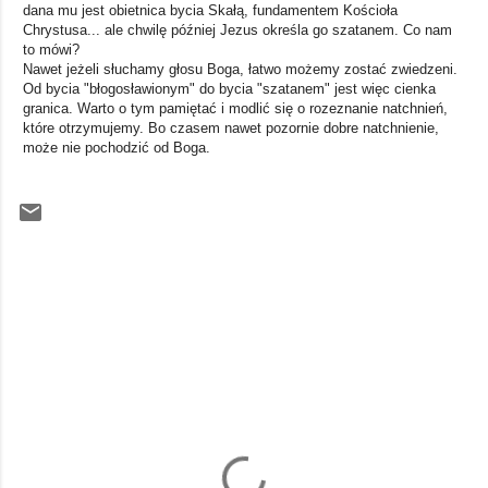
dana mu jest obietnica bycia Skałą, fundamentem Kościoła
Chrystusa... ale chwilę później Jezus określa go szatanem. Co nam
to mówi?
Nawet jeżeli słuchamy głosu Boga, łatwo możemy zostać zwiedzeni.
Od bycia "błogosławionym" do bycia "szatanem" jest więc cienka
granica. Warto o tym pamiętać i modlić się o rozeznanie natchnień,
które otrzymujemy. Bo czasem nawet pozornie dobre natchnienie,
może nie pochodzić od Boga.
K
o
m
e
n
t
a
r