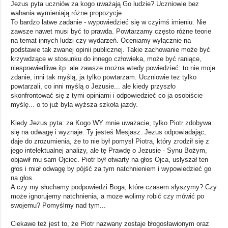
Jezus pyta uczniów za kogo uważają Go ludzie? Uczniowie bez
wahania wymieniają różne propozycje.
To bardzo łatwe zadanie - wypowiedzieć się w czyimś imieniu. Nie
zawsze nawet musi być to prawda. Powtarzamy często różne teorie
na temat innych ludzi czy wydarzeń. Oceniamy wyłącznie na
podstawie tak zwanej opinii publicznej. Takie zachowanie może być
krzywdzące w stosunku do innego człowieka, może być raniące,
niesprawiedliwe itp. ale zawsze można wtedy powiedzieć: to nie moje
zdanie, inni tak myślą, ja tylko powtarzam. Uczniowie też tylko
powtarzali, co inni myślą o Jezusie... ale kiedy przyszło
skonfrontować się z tymi opiniami i odpowiedzieć co ja osobiście
myślę... o to już była wyższa szkoła jazdy.
Kiedy Jezus pyta: za Kogo WY mnie uważacie, tylko Piotr zdobywa
się na odwagę i wyznaje: Ty jesteś Mesjasz. Jezus odpowiadając,
daje do zrozumienia, że to nie był pomysł Piotra, który zrodził się z
jego intelektualnej analizy, ale tę Prawdę o Jezusie - Synu Bożym,
objawił mu sam Ojciec. Piotr był otwarty na głos Ojca, usłyszał ten
głos i miał odwagę by pójść za tym natchnieniem i wypowiedzieć go
na głos.
A czy my słuchamy podpowiedzi Boga, które czasem słyszymy? Czy
może ignorujemy natchnienia, a moze wolimy robić czy mówić po
swojemu? Pomyślmy nad tym...
Ciekawe też jest to, że Piotr nazwany zostaje błogosławionym oraz