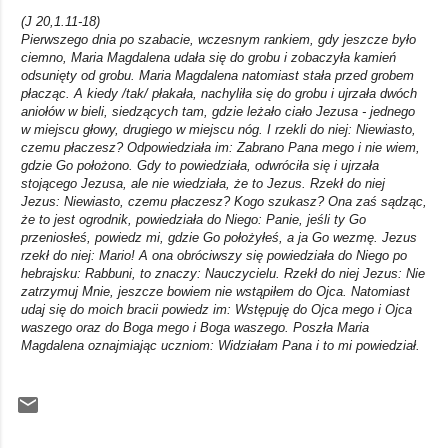
(J 20,1.11-18)
Pierwszego dnia po szabacie, wczesnym rankiem, gdy jeszcze było
ciemno, Maria Magdalena udała się do grobu i zobaczyła kamień
odsunięty od grobu. Maria Magdalena natomiast stała przed grobem
płacząc. A kiedy /tak/ płakała, nachyliła się do grobu i ujrzała dwóch
aniołów w bieli, siedzących tam, gdzie leżało ciało Jezusa - jednego
w miejscu głowy, drugiego w miejscu nóg. I rzekli do niej: Niewiasto,
czemu płaczesz? Odpowiedziała im: Zabrano Pana mego i nie wiem,
gdzie Go położono. Gdy to powiedziała, odwróciła się i ujrzała
stojącego Jezusa, ale nie wiedziała, że to Jezus. Rzekł do niej
Jezus: Niewiasto, czemu płaczesz? Kogo szukasz? Ona zaś sądząc,
że to jest ogrodnik, powiedziała do Niego: Panie, jeśli ty Go
przeniosłeś, powiedz mi, gdzie Go położyłeś, a ja Go wezmę. Jezus
rzekł do niej: Mario! A ona obróciwszy się powiedziała do Niego po
hebrajsku: Rabbuni, to znaczy: Nauczycielu. Rzekł do niej Jezus: Nie
zatrzymuj Mnie, jeszcze bowiem nie wstąpiłem do Ojca. Natomiast
udaj się do moich bracii powiedz im: Wstępuję do Ojca mego i Ojca
waszego oraz do Boga mego i Boga waszego. Poszła Maria
Magdalena oznajmiając uczniom: Widziałam Pana i to mi powiedział.