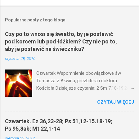
Popularne posty z tego bloga
Czy po to wnosi się światło, by je postawić
pod korcem lub pod łóżkiem? Czy nie po to,
aby je postawić na świeczniku?
stycznia 28, 2016
Czwartek Wspomnienie obowiązkowe św.
Tomasza z Akwinu, prezbitera i doktora
Kościoła Dzisiejsze czytania: 2 Sm 7,18-19.24-
29; Ps 132,1-5.11-14; Ps 119,105; Mk 4,21-25
CZYTAJ WIĘCEJ
(Mk 4,21-25) Jezus mówił ludowi: Czy po to
wnosi się światło, by je postawić pod korcem
lub pod łóżkiem? Czy nie po to, aby je postawić
Czwartek. Ez 36,23-28; Ps 51,12-15.18-19;
na świeczniku? Nie ma bowiem nic ukrytego, co
Ps 95,8ab; Mt 22,1-14
by nie miało wyjść na jaw. Kto ma uszy do
sierpnia 23, 2012