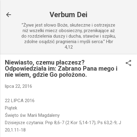
Przejdź do głównej zawartości
Verbum Dei
”Żywe jest słowo Boże, skuteczne i ostrzejsze
niż wszelki miecz obosieczny, przenikające aż
do rozdzielenia duszy i ducha, stawów i szpiku,
zdolne osądzić pragnienia i myśli serca.” Hbr
4,12
Niewiasto, czemu płaczesz?
Odpowiedziała im: Zabrano Pana mego i
nie wiem, gdzie Go położono.
lipca 22, 2016
22 LIPCA 2016
Piątek
Święto św. Marii Magdaleny
Dzisiejsze czytania: Pnp 8,6-7 (2 Kor 5,14-17); Ps 63,2-9; J
20,1.11-18