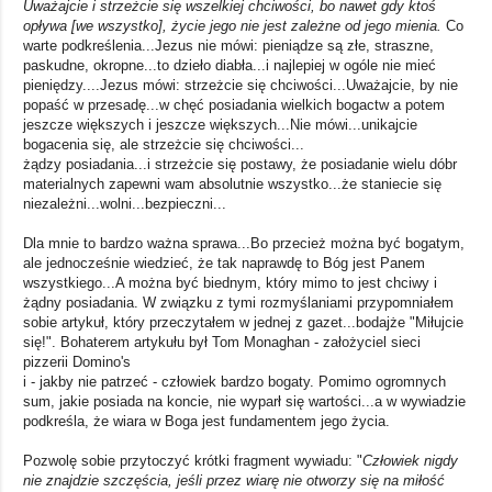
Uważajcie i strzeżcie się wszelkiej chciwości, bo nawet gdy ktoś
opływa [we wszystko], życie jego nie jest zależne od jego mienia.
Co
warte podkreślenia...Jezus nie mówi: pieniądze są złe, straszne,
paskudne, okropne...to dzieło diabła...i najlepiej w ogóle nie mieć
pieniędzy....Jezus mówi: strzeżcie się chciwości...Uważajcie, by nie
popaść w przesadę...w chęć posiadania wielkich bogactw a potem
jeszcze większych i jeszcze większych...Nie mówi...unikajcie
bogacenia się, ale strzeżcie się chciwości...
żądzy posiadania...i strzeżcie się postawy, że posiadanie wielu dóbr
materialnych zapewni wam absolutnie wszystko...że staniecie się
niezależni...wolni...bezpieczni...
Dla mnie to bardzo ważna sprawa...Bo przecież można być bogatym,
ale jednocześnie wiedzieć, że tak naprawdę to Bóg jest Panem
wszystkiego...A można być biednym, który mimo to jest chciwy i
żądny posiadania. W związku z tymi rozmyślaniami przypomniałem
sobie artykuł, który przeczytałem w jednej z gazet...bodajże "Miłujcie
się!". Bohaterem artykułu był Tom Monaghan - założyciel sieci
pizzerii Domino's
i - jakby nie patrzeć - człowiek bardzo bogaty. Pomimo ogromnych
sum, jakie posiada na koncie, nie wyparł się wartości...a w wywiadzie
podkreśla, że wiara w Boga jest fundamentem jego życia.
Pozwolę sobie przytoczyć krótki fragment wywiadu: "
Człowiek nigdy
nie znajdzie szczęścia, jeśli przez wiarę nie otworzy się na miłość