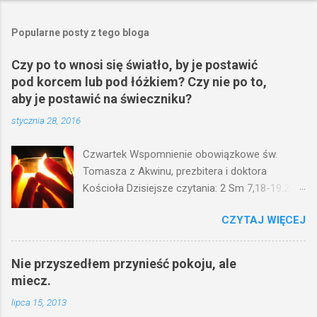
Popularne posty z tego bloga
Czy po to wnosi się światło, by je postawić
pod korcem lub pod łóżkiem? Czy nie po to,
aby je postawić na świeczniku?
stycznia 28, 2016
Czwartek Wspomnienie obowiązkowe św.
Tomasza z Akwinu, prezbitera i doktora
Kościoła Dzisiejsze czytania: 2 Sm 7,18-19.24-
29; Ps 132,1-5.11-14; Ps 119,105; Mk 4,21-25
CZYTAJ WIĘCEJ
(Mk 4,21-25) Jezus mówił ludowi: Czy po to
wnosi się światło, by je postawić pod korcem
lub pod łóżkiem? Czy nie po to, aby je postawić
Nie przyszedłem przynieść pokoju, ale
na świeczniku? Nie ma bowiem nic ukrytego, co
miecz.
by nie miało wyjść na jaw. Kto ma uszy do
lipca 15, 2013
słuchania, niechaj słucha. I mówił im: Uważajcie