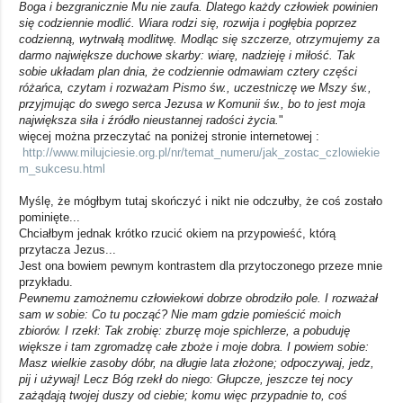
Boga i bezgranicznie Mu nie zaufa. Dlatego każdy człowiek powinien
się codziennie modlić. Wiara rodzi się, rozwija i pogłębia poprzez
codzienną, wytrwałą modlitwę. Modląc się szczerze, otrzymujemy za
darmo największe duchowe skarby: wiarę, nadzieję i miłość. Tak
sobie układam plan dnia, że codziennie odmawiam cztery części
różańca, czytam i rozważam Pismo św., uczestniczę we Mszy św.,
przyjmując do swego serca Jezusa w Komunii św., bo to jest moja
największa siła i źródło nieustannej radości życia.
"
więcej można przeczytać na poniżej stronie internetowej :
http://www.milujciesie.org.pl/nr/temat_numeru/jak_zostac_czlowiekie
m_sukcesu.html
Myślę, że mógłbym tutaj skończyć i nikt nie odczułby, że coś zostało
pominięte...
Chciałbym jednak krótko rzucić okiem na przypowieść, którą
przytacza Jezus...
Jest ona bowiem pewnym kontrastem dla przytoczonego przeze mnie
przykładu.
Pewnemu zamożnemu człowiekowi dobrze obrodziło pole. I rozważał
sam w sobie: Co tu począć? Nie mam gdzie pomieścić moich
zbiorów. I rzekł: Tak zrobię: zburzę moje spichlerze, a pobuduję
większe i tam zgromadzę całe zboże i moje dobra. I powiem sobie:
Masz wielkie zasoby dóbr, na długie lata złożone; odpoczywaj, jedz,
pij i używaj! Lecz Bóg rzekł do niego: Głupcze, jeszcze tej nocy
zażądają twojej duszy od ciebie; komu więc przypadnie to, coś