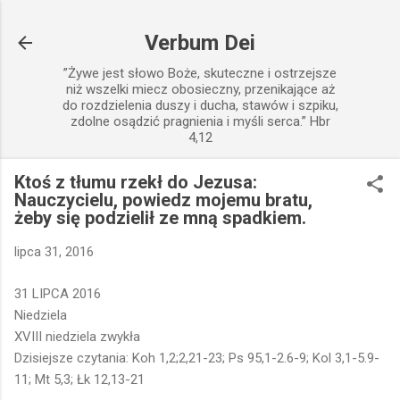
Przejdź do głównej zawartości
Verbum Dei
”Żywe jest słowo Boże, skuteczne i ostrzejsze
niż wszelki miecz obosieczny, przenikające aż
do rozdzielenia duszy i ducha, stawów i szpiku,
zdolne osądzić pragnienia i myśli serca.” Hbr
4,12
Ktoś z tłumu rzekł do Jezusa:
Nauczycielu, powiedz mojemu bratu,
żeby się podzielił ze mną spadkiem.
lipca 31, 2016
31 LIPCA 2016
Niedziela
XVIII niedziela zwykła
Dzisiejsze czytania: Koh 1,2;2,21-23; Ps 95,1-2.6-9; Kol 3,1-5.9-
11; Mt 5,3; Łk 12,13-21