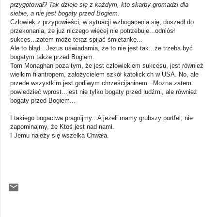
przygotował? Tak dzieje się z każdym, kto skarby gromadzi dla
siebie, a nie jest bogaty przed Bogiem.
Człowiek z przypowieści, w sytuacji wzbogacenia się, doszedł do
przekonania, że już niczego więcej nie potrzebuje...odniósł
sukces...zatem może teraz spijać śmietankę...
Ale to błąd...Jezus uświadamia, że to nie jest tak...że trzeba być
bogatym także przed Bogiem.
Tom Monaghan poza tym, że jest człowiekiem sukcesu, jest również
wielkim filantropem, założycielem szkół katolickich w USA. No, ale
przede wszystkim jest gorliwym chrześcijaninem...Można zatem
powiedzieć wprost...jest nie tylko bogaty przed ludźmi, ale również
bogaty przed Bogiem...
I takiego bogactwa pragnijmy...A jeżeli mamy grubszy portfel, nie
zapominajmy, że Ktoś jest nad nami.
I Jemu należy się wszelka Chwała.
K