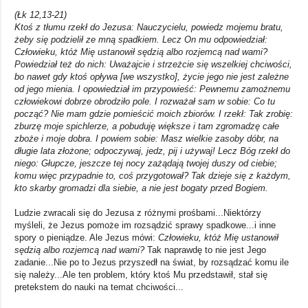
(Łk 12,13-21)
Ktoś z tłumu rzekł do Jezusa: Nauczycielu, powiedz mojemu bratu,
żeby się podzielił ze mną spadkiem. Lecz On mu odpowiedział:
Człowieku, któż Mię ustanowił sędzią albo rozjemcą nad wami?
Powiedział też do nich: Uważajcie i strzeżcie się wszelkiej chciwości,
bo nawet gdy ktoś opływa [we wszystko], życie jego nie jest zależne
od jego mienia. I opowiedział im przypowieść: Pewnemu zamożnemu
człowiekowi dobrze obrodziło pole. I rozważał sam w sobie: Co tu
począć? Nie mam gdzie pomieścić moich zbiorów. I rzekł: Tak zrobię:
zburzę moje spichlerze, a pobuduję większe i tam zgromadzę całe
zboże i moje dobra. I powiem sobie: Masz wielkie zasoby dóbr, na
długie lata złożone; odpoczywaj, jedz, pij i używaj! Lecz Bóg rzekł do
niego: Głupcze, jeszcze tej nocy zażądają twojej duszy od ciebie;
komu więc przypadnie to, coś przygotował? Tak dzieje się z każdym,
kto skarby gromadzi dla siebie, a nie jest bogaty przed Bogiem.
Ludzie zwracali się do Jezusa z różnymi prośbami...Niektórzy
myśleli, że Jezus pomoże im rozsądzić sprawy spadkowe...i inne
spory o pieniądze. Ale Jezus mówi:
Człowieku, któż Mię ustanowił
sędzią albo rozjemcą nad wami?
Tak naprawdę to nie jest Jego
zadanie...Nie po to Jezus przyszedł na świat, by rozsądzać komu ile
się należy...Ale ten problem, który ktoś Mu przedstawił, stał się
pretekstem do nauki na temat chciwości...