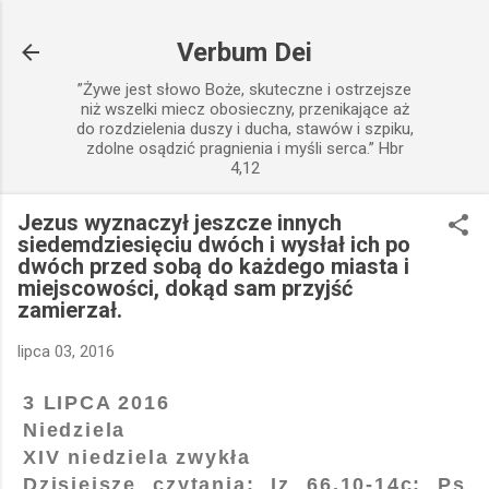
Przejdź do głównej zawartości
Verbum Dei
”Żywe jest słowo Boże, skuteczne i ostrzejsze
niż wszelki miecz obosieczny, przenikające aż
do rozdzielenia duszy i ducha, stawów i szpiku,
zdolne osądzić pragnienia i myśli serca.” Hbr
4,12
Jezus wyznaczył jeszcze innych
siedemdziesięciu dwóch i wysłał ich po
dwóch przed sobą do każdego miasta i
miejscowości, dokąd sam przyjść
zamierzał.
lipca 03, 2016
3 LIPCA 2016
Niedziela
XIV niedziela zwykła
Dzisiejsze czytania: Iz 66,10-14c; Ps