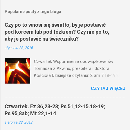
Popularne posty z tego bloga
Czy po to wnosi się światło, by je postawić
pod korcem lub pod łóżkiem? Czy nie po to,
aby je postawić na świeczniku?
stycznia 28, 2016
Czwartek Wspomnienie obowiązkowe św.
Tomasza z Akwinu, prezbitera i doktora
Kościoła Dzisiejsze czytania: 2 Sm 7,18-19.24-
29; Ps 132,1-5.11-14; Ps 119,105; Mk 4,21-25
CZYTAJ WIĘCEJ
(Mk 4,21-25) Jezus mówił ludowi: Czy po to
wnosi się światło, by je postawić pod korcem
lub pod łóżkiem? Czy nie po to, aby je postawić
Czwartek. Ez 36,23-28; Ps 51,12-15.18-19;
na świeczniku? Nie ma bowiem nic ukrytego, co
Ps 95,8ab; Mt 22,1-14
by nie miało wyjść na jaw. Kto ma uszy do
sierpnia 23, 2012
słuchania, niechaj słucha. I mówił im: Uważajcie