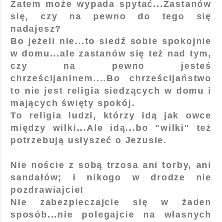
Zatem może wypada spytać...Zastanów
się, czy na pewno do tego się
nadajesz?
Bo jeżeli nie...to siedź sobie spokojnie
w domu...ale zastanów się też nad tym,
czy na pewno jesteś
chrześcijaninem....Bo chrześcijaństwo
to nie jest religia siedzących w domu i
mających święty spokój.
To religia ludzi, którzy idą jak owce
między wilki...Ale idą...bo "wilki" też
potrzebują usłyszeć o Jezusie.
Nie noście z sobą trzosa ani torby, ani
sandałów; i nikogo w drodze nie
pozdrawiajcie!
Nie zabezpieczajcie się w żaden
sposób...nie polegajcie na własnych