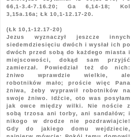
66,1-3.4-7.16.20; Ga 6,14-18; Kol
3,15a.16a; Łk 10,1-12.17-20.
(Łk 10,1-12.17-20)
Jezus wyznaczył jeszcze innych
siedemdziesięciu dwóch i wysłał ich po
dwóch przed sobą do każdego miasta i
miejscowości, dokąd sam przyjść
zamierzał. Powiedział też do nich:
żniwo wprawdzie wielkie, ale
robotników mało; proście więc Pana
żniwa, żeby wyprawił robotników na
swoje żniwo. Idźcie, oto was posyłam
jak owce między wilki. Nie noście z
sobą trzosa ani torby, ani sandałów; i
nikogo w drodze nie pozdrawiajcie!
Gdy do jakiego domu wejdziecie,
najpierw mówcie: Pokój temu domowi!