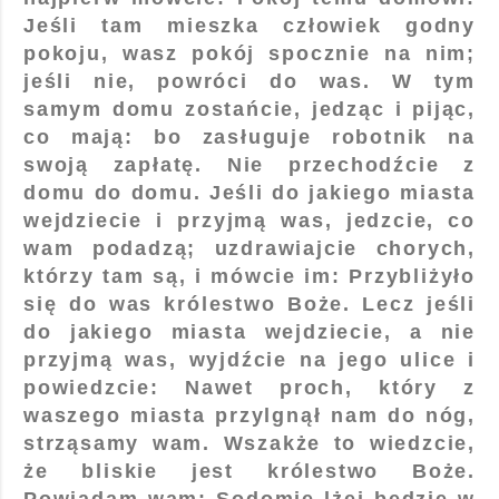
Jeśli tam mieszka człowiek godny
pokoju, wasz pokój spocznie na nim;
jeśli nie, powróci do was. W tym
samym domu zostańcie, jedząc i pijąc,
co mają: bo zasługuje robotnik na
swoją zapłatę. Nie przechodźcie z
domu do domu. Jeśli do jakiego miasta
wejdziecie i przyjmą was, jedzcie, co
wam podadzą; uzdrawiajcie chorych,
którzy tam są, i mówcie im: Przybliżyło
się do was królestwo Boże. Lecz jeśli
do jakiego miasta wejdziecie, a nie
przyjmą was, wyjdźcie na jego ulice i
powiedzcie: Nawet proch, który z
waszego miasta przylgnął nam do nóg,
strząsamy wam. Wszakże to wiedzcie,
że bliskie jest królestwo Boże.
Powiadam wam: Sodomie lżej będzie w