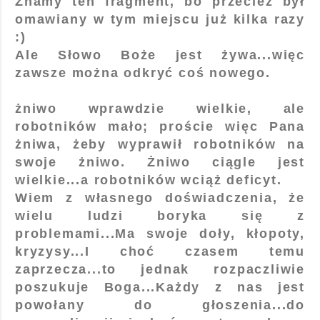
Znamy ten fragment, bo przecież był
omawiany w tym miejscu już kilka razy
:)
Ale Słowo Boże jest żywa...więc
zawsze można odkryć coś nowego.
żniwo wprawdzie wielkie, ale
robotników mało; proście więc Pana
żniwa, żeby wyprawił robotników na
swoje żniwo. Żniwo ciągle jest
wielkie...a robotników wciąż deficyt.
Wiem z własnego doświadczenia, że
wielu ludzi boryka się z
problemami...Ma swoje doły, kłopoty,
kryzysy...I choć czasem temu
zaprzecza...to jednak rozpaczliwie
poszukuje Boga...Każdy z nas jest
powołany do głoszenia...do