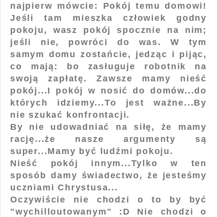
najpierw mówcie: Pokój temu domowi!
Jeśli tam mieszka człowiek godny
pokoju, wasz pokój spocznie na nim;
jeśli nie, powróci do was. W tym
samym domu zostańcie, jedząc i pijąc,
co mają: bo zasługuje robotnik na
swoją zapłatę. Zawsze mamy nieść
pokój...I pokój w nosić do domów...do
których idziemy...To jest ważne...By
nie szukać konfrontacji.
By nie udowadniać na siłę, że mamy
rację...że nasze argumenty są
super...Mamy być ludźmi pokoju.
Nieść pokój innym...Tylko w ten
sposób damy świadectwo, że jesteśmy
uczniami Chrystusa...
Oczywiście nie chodzi o to by być
"wychilloutowanym" :D Nie chodzi o