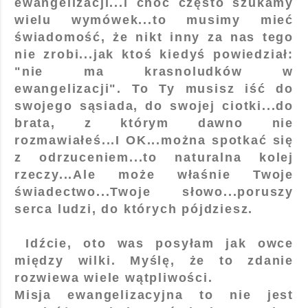
ewangelizacji...i choć często szukamy
wielu wymówek...to musimy mieć
świadomość, że nikt inny za nas tego
nie zrobi...jak ktoś kiedyś powiedział:
"nie ma krasnoludków w
ewangelizacji". To Ty musisz iść do
swojego sąsiada, do swojej ciotki...do
brata, z którym dawno nie
rozmawiałeś...I OK...można spotkać się
z odrzuceniem...to naturalna kolej
rzeczy...Ale może właśnie Twoje
świadectwo...Twoje słowo...poruszy
serca ludzi, do których pójdziesz.
Idźcie, oto was posyłam jak owce
między wilki. Myślę, że to zdanie
rozwiewa wiele wątpliwości.
Misja ewangelizacyjna to nie jest