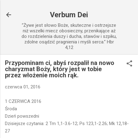
Przejdź do głównej zawartości
Verbum Dei
”Żywe jest słowo Boże, skuteczne i ostrzejsze
niż wszelki miecz obosieczny, przenikające aż
do rozdzielenia duszy i ducha, stawów i szpiku,
zdolne osądzić pragnienia i myśli serca.” Hbr
4,12
Przypominam ci, abyś rozpalił na nowo
charyzmat Boży, który jest w tobie
przez włożenie moich rąk.
czerwca 01, 2016
1 CZERWCA 2016
Środa
Dzień powszedni
Dzisiejsze czytania: 2 Tm 1,1-3.6-12; Ps 123,1-2.26; Mk 12,18-
27