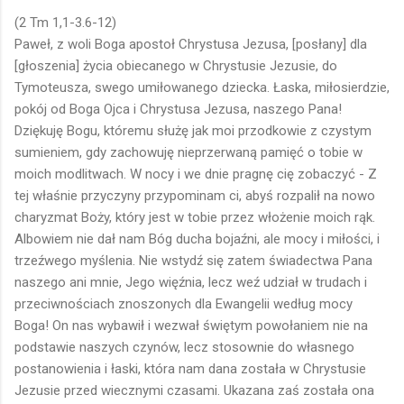
(2 Tm 1,1-3.6-12)
Paweł, z woli Boga apostoł Chrystusa Jezusa, [posłany] dla
[głoszenia] życia obiecanego w Chrystusie Jezusie, do
Tymoteusza, swego umiłowanego dziecka. Łaska, miłosierdzie,
pokój od Boga Ojca i Chrystusa Jezusa, naszego Pana!
Dziękuję Bogu, któremu służę jak moi przodkowie z czystym
sumieniem, gdy zachowuję nieprzerwaną pamięć o tobie w
moich modlitwach. W nocy i we dnie pragnę cię zobaczyć - Z
tej właśnie przyczyny przypominam ci, abyś rozpalił na nowo
charyzmat Boży, który jest w tobie przez włożenie moich rąk.
Albowiem nie dał nam Bóg ducha bojaźni, ale mocy i miłości, i
trzeźwego myślenia. Nie wstydź się zatem świadectwa Pana
naszego ani mnie, Jego więźnia, lecz weź udział w trudach i
przeciwnościach znoszonych dla Ewangelii według mocy
Boga! On nas wybawił i wezwał świętym powołaniem nie na
podstawie naszych czynów, lecz stosownie do własnego
postanowienia i łaski, która nam dana została w Chrystusie
Jezusie przed wiecznymi czasami. Ukazana zaś została ona