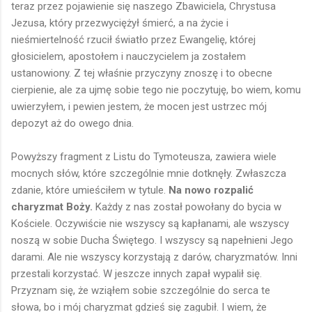
teraz przez pojawienie się naszego Zbawiciela, Chrystusa
Jezusa, który przezwyciężył śmierć, a na życie i
nieśmiertelność rzucił światło przez Ewangelię, której
głosicielem, apostołem i nauczycielem ja zostałem
ustanowiony. Z tej właśnie przyczyny znoszę i to obecne
cierpienie, ale za ujmę sobie tego nie poczytuję, bo wiem, komu
uwierzyłem, i pewien jestem, że mocen jest ustrzec mój
depozyt aż do owego dnia.
Powyższy fragment z Listu do Tymoteusza, zawiera wiele
mocnych słów, które szczególnie mnie dotknęły. Zwłaszcza
zdanie, które umieściłem w tytule.
Na nowo rozpalić
charyzmat Boży.
Każdy z nas został powołany do bycia w
Kościele. Oczywiście nie wszyscy są kapłanami, ale wszyscy
noszą w sobie Ducha Świętego. I wszyscy są napełnieni Jego
darami. Ale nie wszyscy korzystają z darów, charyzmatów. Inni
przestali korzystać. W jeszcze innych zapał wypalił się.
Przyznam się, że wziąłem sobie szczególnie do serca te
słowa, bo i mój charyzmat gdzieś się zagubił. I wiem, że