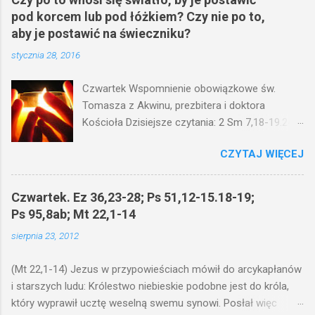
pod korcem lub pod łóżkiem? Czy nie po to,
aby je postawić na świeczniku?
stycznia 28, 2016
Czwartek Wspomnienie obowiązkowe św.
Tomasza z Akwinu, prezbitera i doktora
Kościoła Dzisiejsze czytania: 2 Sm 7,18-19.24-
29; Ps 132,1-5.11-14; Ps 119,105; Mk 4,21-25
CZYTAJ WIĘCEJ
(Mk 4,21-25) Jezus mówił ludowi: Czy po to
wnosi się światło, by je postawić pod korcem
lub pod łóżkiem? Czy nie po to, aby je postawić
Czwartek. Ez 36,23-28; Ps 51,12-15.18-19;
na świeczniku? Nie ma bowiem nic ukrytego, co
Ps 95,8ab; Mt 22,1-14
by nie miało wyjść na jaw. Kto ma uszy do
sierpnia 23, 2012
słuchania, niechaj słucha. I mówił im: Uważajcie
na to, czego słuchacie. Taką samą miarą, jaką
(Mt 22,1-14) Jezus w przypowieściach mówił do arcykapłanów
wy mierzycie, odmierzą wam i jeszcze wam
i starszych ludu: Królestwo niebieskie podobne jest do króla,
dołożą. Bo kto ma, temu będzie dane; a kto nie
który wyprawił ucztę weselną swemu synowi. Posłał więc
ma, pozbawią go i tego, co ma. W dzisiejszym