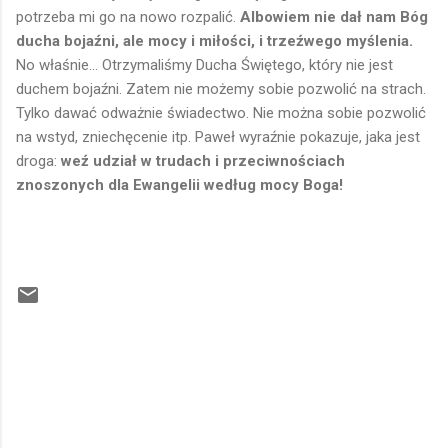
potrzeba mi go na nowo rozpalić.
Albowiem nie dał nam Bóg
ducha bojaźni, ale mocy i miłości, i trzeźwego myślenia.
No właśnie... Otrzymaliśmy Ducha Świętego, który nie jest
duchem bojaźni. Zatem nie możemy sobie pozwolić na strach.
Tylko dawać odważnie świadectwo. Nie można sobie pozwolić
na wstyd, zniechęcenie itp. Paweł wyraźnie pokazuje, jaka jest
droga:
weź udział w trudach i przeciwnościach
znoszonych dla Ewangelii według mocy Boga!
K
o
m
e