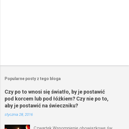
e
Popularne posty z tego bloga
Czy po to wnosi się światło, by je postawić
pod korcem lub pod łóżkiem? Czy nie po to,
aby je postawić na świeczniku?
stycznia 28, 2016
Czwartek Wspomnienie obowiązkowe św.