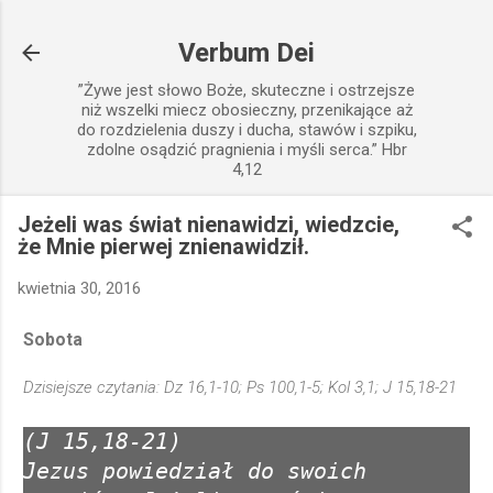
Przejdź do głównej zawartości
Verbum Dei
”Żywe jest słowo Boże, skuteczne i ostrzejsze
niż wszelki miecz obosieczny, przenikające aż
do rozdzielenia duszy i ducha, stawów i szpiku,
zdolne osądzić pragnienia i myśli serca.” Hbr
4,12
Jeżeli was świat nienawidzi, wiedzcie,
że Mnie pierwej znienawidził.
kwietnia 30, 2016
Sobota
Dzisiejsze czytania: Dz 16,1-10; Ps 100,1-5; Kol 3,1; J 15,18-21
(J 15,18-21)
Jezus powiedział do swoich