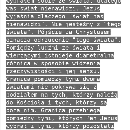
wybrałem sobie ze świata, dlatego
was świat nienawidzi. Jezus
wyjaśnia dlaczego "świat nas
nienawidzi". Nie jesteśmy z "tego
świata". Pójście za Chrystusem
oznacza odrzucenie "tego świata".
Pomiędzy ludźmi ze świata i
wierzącymi istnieje diametralna
różnica w sposobie widzenia
rzeczywistości i jej sensu.
Granica pomiędzy tymi dwoma
światami nie pokrywa się z
podziałem na tych, którzy należą
do Kościoła i tych, którzy są
poza nim. Granica przebiega
pomiędzy tymi, których Pan Jezus
wybrał i tymi, którzy pozostali