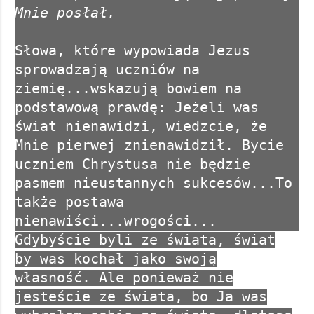
Mnie posłał.
Słowa, które wypowiada Jezus
sprowadzają uczniów na
ziemię...wskazują bowiem na
podstawową prawdę: Jeżeli was
świat nienawidzi, wiedzcie, że
Mnie pierwej znienawidził. Bycie
uczniem Chrystusa nie będzie
pasmem nieustannych sukcesów...To
także postawa
nienawiści...wrogości...
Gdybyście byli ze świata, świat
by was kochał jako swoją
własność. Ale ponieważ nie
jesteście ze świata, bo Ja was