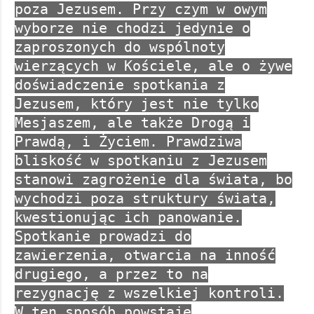
poza Jezusem. Przy czym w owym
wyborze nie chodzi jedynie o
zaproszonych do wspólnoty
wierzących w Kościele, ale o żywe
doświadczenie spotkania z
Jezusem, który jest nie tylko
Mesjaszem, ale także Drogą i
Prawdą, i Życiem. Prawdziwa
bliskość w spotkaniu z Jezusem
stanowi zagrożenie dla świata, bo
wychodzi poza struktury świata,
kwestionując ich panowanie.
Spotkanie prowadzi do
zawierzenia, otwarcia na inność
drugiego, a przez to na
rezygnację z wszelkiej kontroli.
W ten sposób powstaje