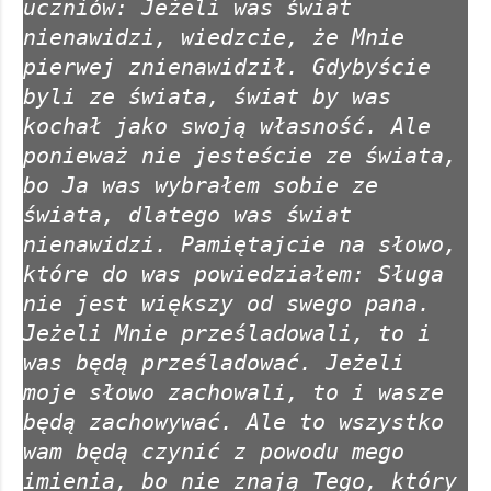
uczniów: Jeżeli was świat
nienawidzi, wiedzcie, że Mnie
pierwej znienawidził. Gdybyście
byli ze świata, świat by was
kochał jako swoją własność. Ale
ponieważ nie jesteście ze świata,
bo Ja was wybrałem sobie ze
świata, dlatego was świat
nienawidzi. Pamiętajcie na słowo,
które do was powiedziałem: Sługa
nie jest większy od swego pana.
Jeżeli Mnie prześladowali, to i
was będą prześladować. Jeżeli
moje słowo zachowali, to i wasze
będą zachowywać. Ale to wszystko
wam będą czynić z powodu mego
imienia, bo nie znają Tego, który