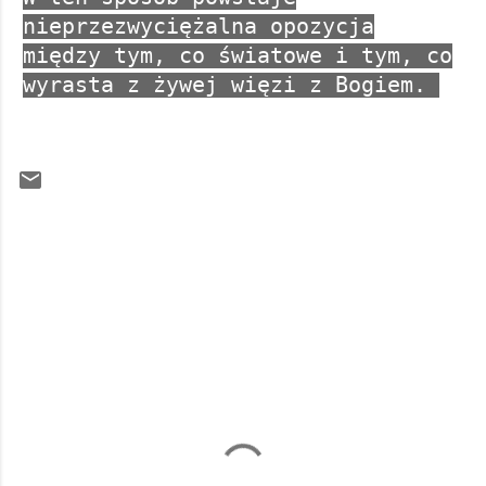
nieprzezwyciężalna opozycja
między tym, co światowe i tym, co
wyrasta z żywej więzi z Bogiem.
K
o
m
e
n
t
a
r
z