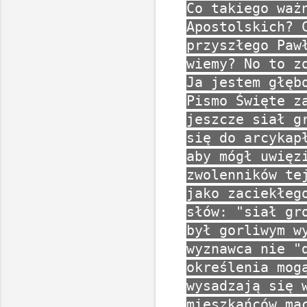
Co takiego waż
Apostolskich? 
przyszłego Paw
wiemy? No to z
Ja jestem głęb
Pismo Święte z
jeszcze siał g
się do arcykap
aby mógł uwięz
zwolenników te
jako zaciekłeg
słów: "siał gr
był gorliwym w
wyznawca nie "
określenia mog
wysadzają się 
mieszkańców ma