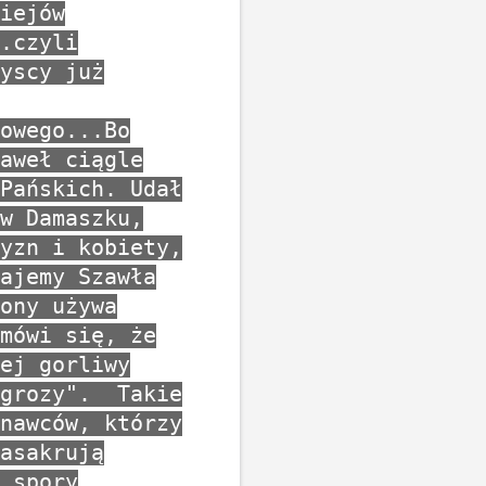
iejów
.czyli
yscy już
owego...Bo
aweł ciągle
Pańskich. Udał
w Damaszku,
yzn i kobiety,
ajemy Szawła
ony używa
mówi się, że
ej gorliwy
 grozy". Takie
nawców, którzy
asakrują
 spory