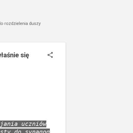
do rozdzielenia duszy
łaśnie się
jania uczniów
sty do synagog