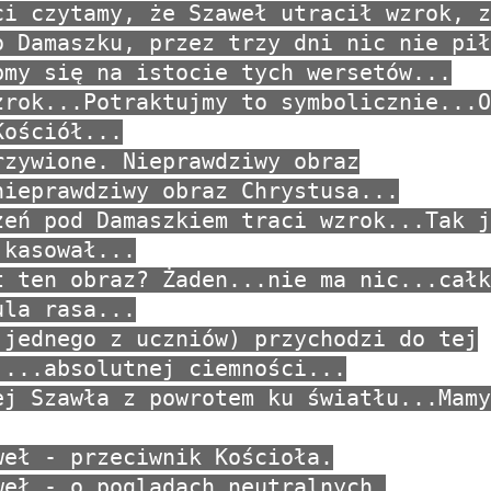
ci czytamy, że Szaweł utracił wzrok, z
o Damaszku, przez trzy dni nic nie pił
pmy się na istocie tych wersetów...
zrok...Potraktujmy to symbolicznie...O
Kościół...
rzywione. Nieprawdziwy obraz
nieprawdziwy obraz Chrystusa...
zeń pod Damaszkiem traci wzrok...Tak j
 kasował...
t ten obraz? Żaden...nie ma nic...całk
ula rasa...
 jednego z uczniów) przychodzi do tej
....absolutnej ciemności...
ej Szawła z powrotem ku światłu...Mamy
weł - przeciwnik Kościoła.
weł - o poglądach neutralnych.