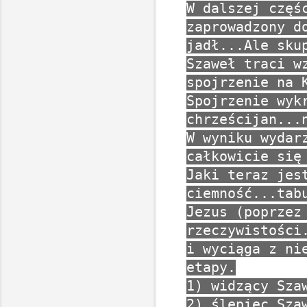
W dalszej częś
zaprowadzony d
jadł...Ale sku
Szaweł traci w
spojrzenie na 
Spojrzenie wyk
chrześcijan...
W wyniku wydar
całkowicie się
Jaki teraz jes
ciemność...tab
Jezus (poprzez
rzeczywistości
i wyciąga z ni
etapy.
1) widzący Sza
2) ślepiec Sza