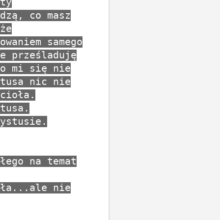
ty
dzą, co masz
że
owaniem samego
e prześladuję
o mi się nie
tusa nic nie
cioła.
tusa.
ystusie.
łego na temat
ła...ale nie