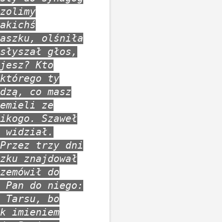
zolimy
akichś
aszku, olśniła
słyszał głos,
jesz? Kto
którego ty
dzą, co masz
emieli ze
ikogo. Szaweł
 widział.
Przez trzy dni
zku znajdował
zemówił do
 Pan do niego:
 Tarsu, bo
k imieniem