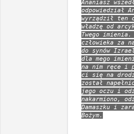
Ananiasz wszed
odpowiedział A
wyrządził ten 
władzę od arcy
Twego imienia.
człowieka za n
do synów Izrae
dla mego imien
na nim ręce i 
ci się na drod
został napełni
jego oczu i od
nakarmiono, od
Damaszku i zar
Bożym.