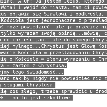
dział. A On: Ja jestem Jezus, którego 
 Wstań i wejdź do miasta, tam ci powie
zus objawia się Szawłowi i podkreśla, 
 Kościoła jest jednoznaczne z prześlad
oś może powiedzieć, ale ja przecież ni
 tylko wyrażam swoją opinię...mówię, c
m do chrześcijan...ale do samego Chrys
ziej mylnego...Chrystus jest Głową Koś
owanie Kościoła = prześladowaniu Chrys
się o Kościele = złemu wyrażaniu o Chr
ła = żartom z Chrystusa.
ejmy tego świadomość...
wano tak by nigdy nie powiedzieć nic z
ą sługami Chrystusa.
się coś złego, trzeba sprawdzić u źród
ek...bo to jest szkodliwe.