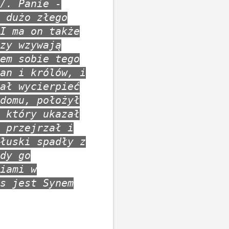
/. Panie -
 dużo złego
I ma on także
zy wzywają
em sobie tego
an i królów, i
ał wycierpieć
domu, położył
 który ukazał
 przejrzał i
łuski spadły z
dy go
iami w
s jest Synem