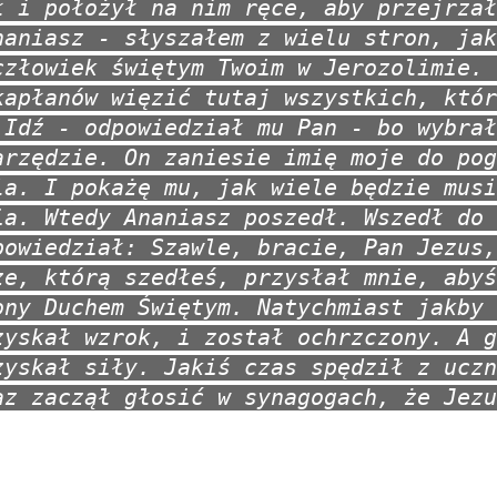
ł i położył na nim ręce, aby przejrzał
naniasz - słyszałem z wielu stron, jak
człowiek świętym Twoim w Jerozolimie. 
kapłanów więzić tutaj wszystkich, któr
 Idź - odpowiedział mu Pan - bo wybrał
arzędzie. On zaniesie imię moje do pog
la. I pokażę mu, jak wiele będzie musi
ia. Wtedy Ananiasz poszedł. Wszedł do 
powiedział: Szawle, bracie, Pan Jezus,
ze, którą szedłeś, przysłał mnie, abyś
ony Duchem Świętym. Natychmiast jakby 
zyskał wzrok, i został ochrzczony. A g
zyskał siły. Jakiś czas spędził z uczn
az zaczął głosić w synagogach, że Jezu