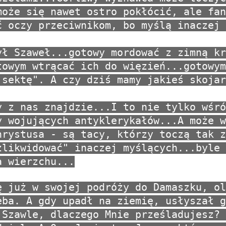
może się nawet ostro pokłócić, ale fan
ć oczy przeciwnikom, bo myślą inaczej 
ył Szaweł...gotowy mordować z zimną kr
towym wtrącać ich do więzień...gotowym
 sektę". A czy dziś mamy jakieś skojar
y z nas znajdzie...I to nie tylko wśró
y wojujących antyklerykałów...A może w
hrystusa - są tacy, którzy toczą tak z
zlikwidować" inaczej myślących...byle 
a wierzchu...
ę już w swojej podróży do Damaszku, ol
eba. A gdy upadł na ziemię, usłyszał g
 Szawle, dlaczego Mnie prześladujesz? 