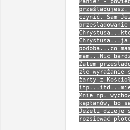
Panie? - powie
prześladujesz.
czynić. Sam Je
prześladowanie
Chrystusa...kt
Chrystusa...ja
podoba...co ma
mam...Nic bard
Zatem prześlad
złe wyrażanie 
żarty z Kościo
itp...itd...mi
Mnie np. wycho
kapłanów, bo s
Jeżeli dzieje 
rozsiewać plot