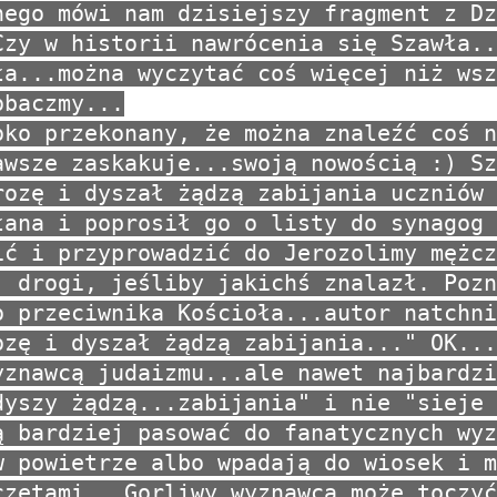
nego mówi nam dzisiejszy fragment z Dz
Czy w historii nawrócenia się Szawła..
ła...można wyczytać coś więcej niż wsz
obaczmy...
oko przekonany, że można znaleźć coś n
awsze zaskakuje...swoją nowością :) Sz
rozę i dyszał żądzą zabijania uczniów 
łana i poprosił go o listy do synagog 
ić i przyprowadzić do Jerozolimy mężcz
j drogi, jeśliby jakichś znalazł. Pozn
o przeciwnika Kościoła...autor natchni
ozę i dyszał żądzą zabijania..." OK...
yznawcą judaizmu...ale nawet najbardzi
dyszy żądzą...zabijania" i nie "sieje
ą bardziej pasować do fanatycznych wyz
w powietrze albo wpadają do wiosek i m
czetami...Gorliwy wyznawca może toczyć