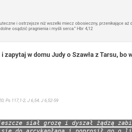
Przejdź do głównej zawartości
uteczne i ostrzejsze niż wszelki miecz obosieczny, przenikające aż 
zdolne osądzić pragnienia i myśli serca.” Hbr 4,12
ą i zapytaj w domu Judy o Szawła z Tarsu, bo w
20; Ps 117,1-2; J 6,54; J 6,52-59
jeszcze siał grozę i dyszał żądzą zabi
 się do arcykapłana i poprosił go o li