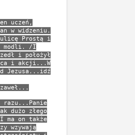
en uczeń,
an w widzeniu.
ulicę Prostą i
 modli. /I
zedł i położył
ca i akcji...W
d Jezusa...idź
zaweł...
 razu...Panie
ak dużo złego
I ma on także
zy wzywają