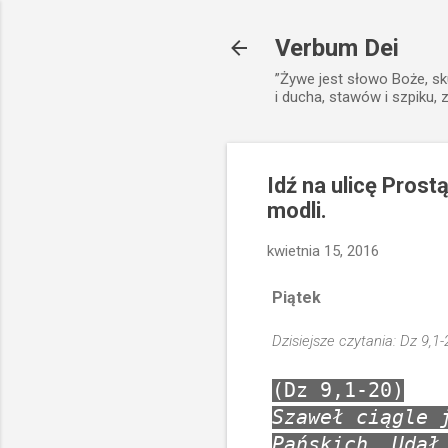
Verbum Dei
”Żywe jest słowo Boże, sk
i ducha, stawów i szpiku, 
Idź na ulicę Prost
modli.
kwietnia 15, 2016
Piątek
Dzisiejsze czytania: Dz 9,1-
(Dz 9,1-20)
Szaweł ciągle 
Pańskich. Udał