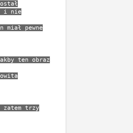
ostał
 i nie
n miał pewne
akby ten obraz
owita
 zatem trzy