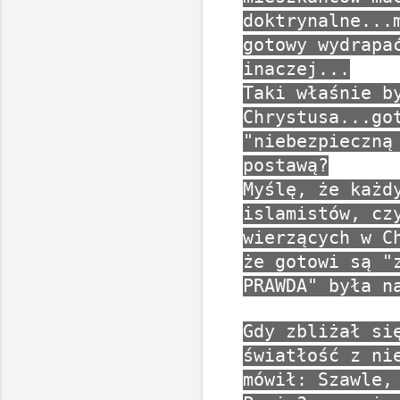
doktrynalne...
gotowy wydrapa
inaczej...
Taki właśnie b
Chrystusa...go
"niebezpieczną
postawą?
Myślę, że każd
islamistów, cz
wierzących w C
że gotowi są "
PRAWDA" była n
Gdy zbliżał si
światłość z ni
mówił: Szawle,