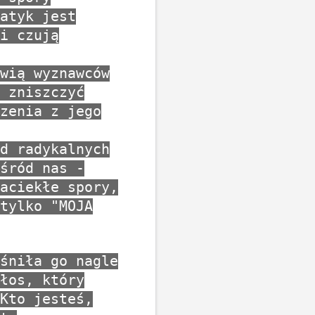
atyk jest
i czują
wią wyznawców
 zniszczyć
zenia z jego
d radykalnych
śród nas -
aciekłe spory,
tylko "MOJA
śniła go nagle
łos, który
Kto jesteś,