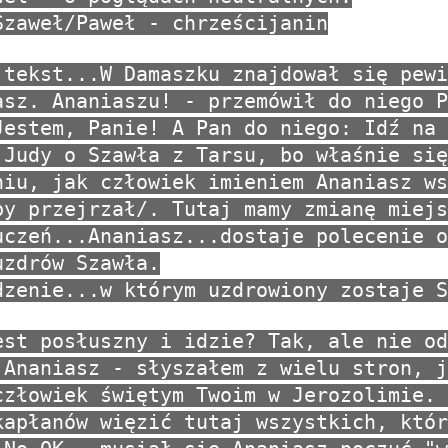
Szaweł/Paweł - chrześcijanin
 tekst...W Damaszku znajdował się pewi
asz. Ananiaszu! - przemówił do niego P
Jestem, Panie! A Pan do niego: Idź na 
 Judy o Szawła z Tarsu, bo właśnie się
niu, jak człowiek imieniem Ananiasz ws
by przejrzał/. Tutaj mamy zmianę miejs
uczeń...Ananiasz...dostaje polecenie o
uzdrów Szawła.
dzenie...w którym uzdrowiony zostaje S
est posłuszny i idzie? Tak, ale nie od
 Ananiasz - słyszałem z wielu stron, j
człowiek świętym Twoim w Jerozolimie. 
kapłanów więzić tutaj wszystkich, któr