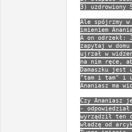
3) uzdrowiony 
Ale spójrzmy w
imieniem Anani
A on odrzekł: 
zapytaj w domu
ujrzał w widze
na nim ręce, a
Damaszku jest 
"tam i tam" i 
Ananiasz ma wi
Czy Ananiasz j
- odpowiedział
wyrządził ten 
władzę od arcy