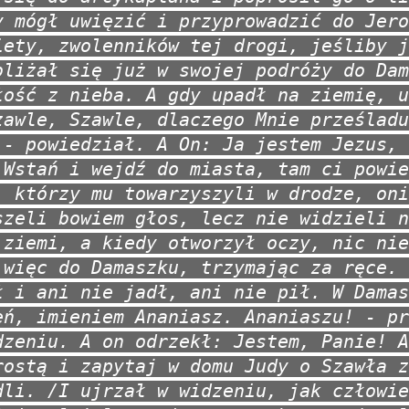
y mógł uwięzić i przyprowadzić do Jero
iety, zwolenników tej drogi, jeśliby j
bliżał się już w swojej podróży do Dam
łość z nieba. A gdy upadł na ziemię, u
zawle, Szawle, dlaczego Mnie prześladu
 - powiedział. A On: Ja jestem Jezus, 
 Wstań i wejdź do miasta, tam ci powie
, którzy mu towarzyszyli w drodze, oni
szeli bowiem głos, lecz nie widzieli n
 ziemi, a kiedy otworzył oczy, nic nie
 więc do Damaszku, trzymając za ręce. 
ł i ani nie jadł, ani nie pił. W Damas
eń, imieniem Ananiasz. Ananiaszu! - pr
dzeniu. A on odrzekł: Jestem, Panie! A
rostą i zapytaj w domu Judy o Szawła z
dli. /I ujrzał w widzeniu, jak człowie