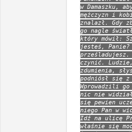
w Damaszku, ab
mężczyzn i kob
znalazł. Gdy z
go nagle świat
który mówił: S
jesteś, Panie?
prześladujesz.
czynić. Ludzie
zdumienia, sły
podniósł się z
Wprowadzili go
nic nie widzia
się pewien ucz
niego Pan w wi
Idź na ulicę P
właśnie się mo