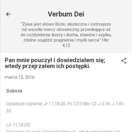
Przejdź do głównej zawartości
Verbum Dei
”Żywe jest słowo Boże, skuteczne i ostrzejsze
niż wszelki miecz obosieczny, przenikające aż
do rozdzielenia duszy i ducha, stawów i szpiku,
zdolne osądzić pragnienia i myśli serca.” Hbr
4,12
Pan mnie pouczył i dowiedziałem się;
wtedy przejrzałem ich postępki.
marca 12, 2016
Sobota
Dzisiejsze czytania: Jr 11,18-20; Ps 7,2-3.9bc-12; J 3,16; J 7,40-
53
(Jr 11,18-20)