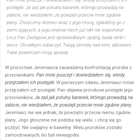
Pan mnie pouczył i dowiedziałem się; wtedy przejrzałem ich
postępki. Ja zaś jak potulny baranek, którego prowadzą na
zabicie, nie wiedziałem, że powzięli przeciw mnie zgubne
plany: Zniszczmy drzewo wraz z jego mocą, zgładźmy go z
ziemi żyjących, a jego imienia niech już nikt nie wspomina!
Lecz Pan Zastępów jest sprawiedliwym sędzią, bada nerki i
serce. Chciałbym zobaczyć Twoją zemstę nad nimi, albowiem
Tobie powierzam moją sprawę.
W proroctwie Jeremiasza zauważamy konfrontację proroka z
przeciwnikami.
Pan mnie pouczył i dowiedziałem się; wtedy
przejrzałem ich postępki.
W pierwszym zdaniu Jeremiasz mówi:
przejrzałem ich postępki. Pan objawia prorokowi postępki jego
przeciwników.
Ja zaś jak potulny baranek, którego prowadzą na
zabicie, nie wiedziałem, że powzięli przeciw mnie zgubne plany
.
Jeremiasz nie wie jednak, że powzięto przeciw niemu zgubne
plany...Jego głoszenie nie podoba się wielu...i chcą się go
pozbyć. Nie owijajmy w bawełnę. Wielu proroków zostało
zamordowanych, bo byli niewygodni.