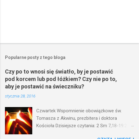
Popularne posty z tego bloga
Czy po to wnosi się światło, by je postawić
pod korcem lub pod łóżkiem? Czy nie po to,
aby je postawić na świeczniku?
stycznia 28, 2016
Czwartek Wspomnienie obowiązkowe św.
Tomasza z Akwinu, prezbitera i doktora
Kościoła Dzisiejsze czytania: 2 Sm 7,18-19.24-
29; Ps 132,1-5.11-14; Ps 119,105; Mk 4,21-25