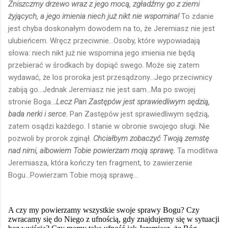
Zniszczmy drzewo wraz z jego mocą, zgładźmy go z ziemi
żyjących, a jego imienia niech już nikt nie wspomina!
To zdanie
jest chyba doskonałym dowodem na to, że Jeremiasz nie jest
ulubieńcem. Wręcz przeciwnie...Osoby, które wypowiadają
słowa: niech nikt już nie wspomina jego imienia nie będą
przebierać w środkach by dopiąć swego. Może się zatem
wydawać, że los proroka jest przesądzony...Jego przeciwnicy
zabiją go...Jednak Jeremiasz nie jest sam...Ma po swojej
stronie Boga..
.
Lecz Pan Zastępów jest sprawiedliwym sędzią,
bada nerki i serce.
Pan Zastępów jest sprawiedliwym sędzią,
zatem osądzi każdego. I stanie w obronie swojego sługi. Nie
pozwoli by prorok zginął.
Chciałbym zobaczyć Twoją zemstę
nad nimi, albowiem Tobie powierzam moją sprawę.
Ta modlitwa
Jeremiasza, która kończy ten fragment, to zawierzenie
Bogu...Powierzam Tobie moją sprawę...
A czy my powierzamy wszystkie swoje sprawy Bogu? Czy
zwracamy się do Niego z ufnością, gdy znajdujemy się w sytuacji