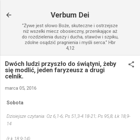
Przejdź do głównej zawartości
Verbum Dei
”Żywe jest słowo Boże, skuteczne i ostrzejsze
niż wszelki miecz obosieczny, przenikające aż
do rozdzielenia duszy i ducha, stawów i szpiku,
zdolne osądzić pragnienia i myśli serca.” Hbr
4,12
Dwóch ludzi przyszło do świątyni, żeby
się modlić, jeden faryzeusz a drugi
celnik.
marca 05, 2016
Sobota
Dzisiejsze czytania: Oz 6,1-6; Ps 51,3-4.18-21; Ps 95,8; Łk 18,9-
14
(Łk 18,9-14)