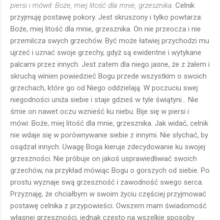
piersi i mówił: Boże, miej litość dla mnie, grzesznika.
Celnik
przyjmuję postawę pokory. Jest skruszony i tylko powtarza:
Boże, miej litość dla mnie, grzesznika. On nie przeocza i nie
przemilcza swych grzechów. Być może łatwiej przychodzi mu
ujrzeć i uznać swoje grzechy, gdyż są ewidentne i wytykane
palcami przez innych. Jest zatem dla niego jasne, że z żalem i
skruchą winien powiedzieć Bogu przede wszystkim o swoich
grzechach, które go od Niego oddzielają. W poczuciu swej
niegodności uniża siebie i staje gdzieś w tyle świątyni... Nie
śmie on nawet oczu wznieść ku niebu. Bije się w piersi i
mówi: Boże, miej litość dla mnie, grzesznika. Jak widać, celnik
nie wdaje się w porównywanie siebie z innymi. Nie słychać, by
osądzał innych. Uwagę Boga kieruje zdecydowanie ku swojej
grzeszności. Nie próbuje on jakoś usprawiedliwiać swoich
grzechów, na przykład mówiąc Bogu o gorszych od siebie. Po
prostu wyznaje swą grzeszność i zawodność swego serca.
Przyznaję, że chciałbym w swoim życiu częściej przyjmować
postawę celnika z przypowieści. Owszem mam świadomość
własnej grzeszności, jednak często na wszelkie sposoby