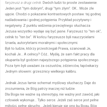
faryzeusz a drugi celnik.
Dwóch ludzi to proste zestawienie.
Jeden jest "tym dobrym", drugi "tym złym". OK... Może złe
ujęcie. Chodzi o pokazanie kontrastowych postaw: tej godnej
naśladowania i godnej potępienia. Przykład pozytywny i
negatywny. Z punktu widzenia przeciętnego słuchacza
Jezusa wszystko wydaje się być jasne. Faryzeusz to "ten ok",
celnik to "ten be". W końcu faryzeusze byli nauczycielami
Izraela, autorytetami moralnymi i społecznymi.
Byli to ludzie, którzy przestrzegali Prawa, szanowali Je,
kochali Je... A celnicy? Cóż... Myślę, że sam fakt pracy dla
okupanta był godzien najwyższego potępienia społecznego.
Poza tym byli uważani za oszustów, zdzierców, łapówkarzy.
Jednym słowem: grzesznicy wielkiego kalibru.
Jednak Jezus łamie schemat myślowy słuchaczy. Daje do
zrozumienia, że Bóg patrzy inaczej niż ludzie.
Dla Boga nie ważne są stereotypy, nie ważny jest zawód, jaki
człowiek wykonuje... Tylko serce. Jeżeli zaś serce jest pełne
miłości, pełne skruchy... Jeżeli kieruje się ono ku Bogu, Bóg