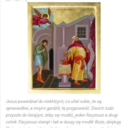
Jezus powiedział do niektórych, co ufali sobie, że są
sprawiedliwi, a innymi gardzili, tę przypowieść: Dwóch ludzi
przyszło do świątyni, żeby się modlić, jeden faryzeusz a drugi
celnik. Faryzeusz stanął i tak w duszy się modlił: Boże, dziękuję