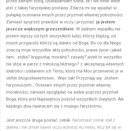
przed samym sobą, uświadamiam sobie, że i we mnie wiele
jest z takiej faryzejskiej postawy. Zdarza mi się wpadać w
pułapkę oceniania innych przez pryzmat własnej pobożności.
Zamiast spojrzeć prawdzie w oczy i przyznać:
ja jestem
jeszcze większym grzesznikiem.
W żadnym wypadku nie
jestem lepszy od tych wszystkich ludzi, którzy błądzą, od
moich przyjaciół, którzy są daleko od Boga. Bo co dla Niego
znaczą moje wszystkie akty pobożności, prawe życie i jakaś
tam... etyka? kręgosłup moralny? zasady? jeżeli to wszystko
nie idzie w parze z miłością bliźniego? z akceptacją własnych
słabości i oddaniem ich Temu, który ma Moc przemienić je w
obfite błogosławieństwo... Więc tak! Przyznaję się. Jestem
faryzeuszem... Oceniam innych przez pryzmat własnej
moralności, zamiast spoglądać na siebie poprzez pryzmat
Boga, który jest Najświętszy pośród wszystkich świętych. Ale
każdego dnia nawracam się z mojego faryzeizmu.
Jest jeszcze druga postać: celnik.
Natomiast celnik stał z
daleka i nie śmiał nawet oczu wznieść ku niebu, lecz bił się w