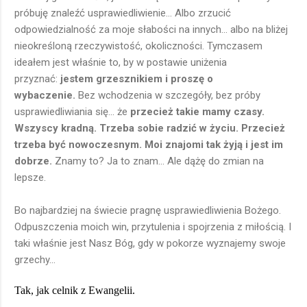
próbuję znaleźć usprawiedliwienie... Albo zrzucić
odpowiedzialność za moje słabości na innych... albo na bliżej
nieokreśloną rzeczywistość, okoliczności. Tymczasem
ideałem jest właśnie to, by w postawie uniżenia
przyznać:
jestem grzesznikiem i proszę o
wybaczenie.
Bez wchodzenia w szczegóły, bez próby
usprawiedliwiania się... że
przecież takie mamy czasy.
Wszyscy kradną. Trzeba sobie radzić w życiu. Przecież
trzeba być nowoczesnym. Moi znajomi tak żyją i jest im
dobrze.
Znamy to? Ja to znam... Ale dążę do zmian na
lepsze.
Bo najbardziej na świecie pragnę usprawiedliwienia Bożego.
Odpuszczenia moich win, przytulenia i spojrzenia z miłością. I
taki właśnie jest Nasz Bóg, gdy w pokorze wyznajemy swoje
grzechy...
Tak, jak celnik z Ewangelii.