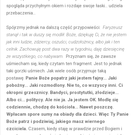
spogląda przychylnym okiem i rozdaje swoje łaski... udziela
przebaczenia...
Spójrzmy jednak na dalszą część przypowieści:
Faryzeusz
stanął i tak w duszy się modlił: Boże, dziękuję Ci, że nie jestem
jak inni ludzie, zdziercy, oszuści, cudzołożnicy, albo jak i ten
celnik. Zachowuję post dwa razy w tygodniu, daję dziesięcinę
ze wszystkiego, co nabywam.
Przyznam się, że zawsze
uśmiecham się, kiedy czytam ten fragment. Jest to jednak
taki gorzki uśmiech. Jak wiele osób przyjmuje taką
postawę.
Panie Boże popatrz jaki jestem fajny... Jaki
pobożny... Jaki rozmodlony. Nie to, co wszyscy inni. Ci
okropni grzesznicy. Bandyci, prostytutki, złodzieje...
Albo ci... politycy. Ale nie ja. Ja jestem OK. Modlę się
codziennie, chodzę do kościoła... Nawet poszczę.
Wpłacam spore sumy na obiady dla dzieci. Więc Ty Panie
Boże patrz i podziwiaj, jakiego masz wiernego
czciciela.
Czasem, kiedy staję w prawdzie przed Bogiem i