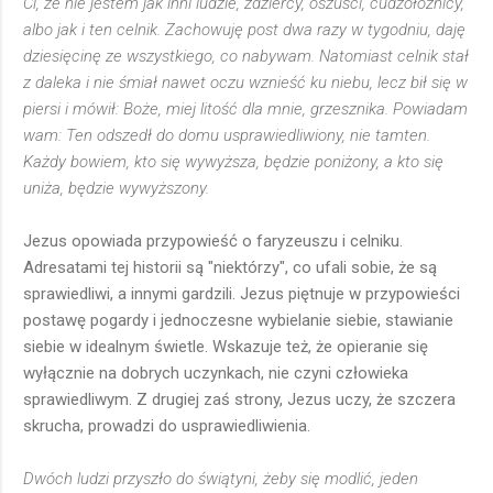
Ci, że nie jestem jak inni ludzie, zdziercy, oszuści, cudzołożnicy,
albo jak i ten celnik. Zachowuję post dwa razy w tygodniu, daję
dziesięcinę ze wszystkiego, co nabywam. Natomiast celnik stał
z daleka i nie śmiał nawet oczu wznieść ku niebu, lecz bił się w
piersi i mówił: Boże, miej litość dla mnie, grzesznika. Powiadam
wam: Ten odszedł do domu usprawiedliwiony, nie tamten.
Każdy bowiem, kto się wywyższa, będzie poniżony, a kto się
uniża, będzie wywyższony.
Jezus opowiada przypowieść o faryzeuszu i celniku.
Adresatami tej historii są "niektórzy", co ufali sobie, że są
sprawiedliwi, a innymi gardzili. Jezus piętnuje w przypowieści
postawę pogardy i jednoczesne wybielanie siebie, stawianie
siebie w idealnym świetle. Wskazuje też, że opieranie się
wyłącznie na dobrych uczynkach, nie czyni człowieka
sprawiedliwym. Z drugiej zaś strony, Jezus uczy, że szczera
skrucha, prowadzi do usprawiedliwienia.
Dwóch ludzi przyszło do świątyni, żeby się modlić, jeden