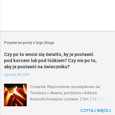
Popularne posty z tego bloga
Czy po to wnosi się światło, by je postawić
pod korcem lub pod łóżkiem? Czy nie po to,
aby je postawić na świeczniku?
stycznia 28, 2016
Czwartek Wspomnienie obowiązkowe św.
Tomasza z Akwinu, prezbitera i doktora
Kościoła Dzisiejsze czytania: 2 Sm 7,18-19.24-
29; Ps 132,1-5.11-14; Ps 119,105; Mk 4,21-25
CZYTAJ WIĘCEJ
(Mk 4,21-25) Jezus mówił ludowi: Czy po to