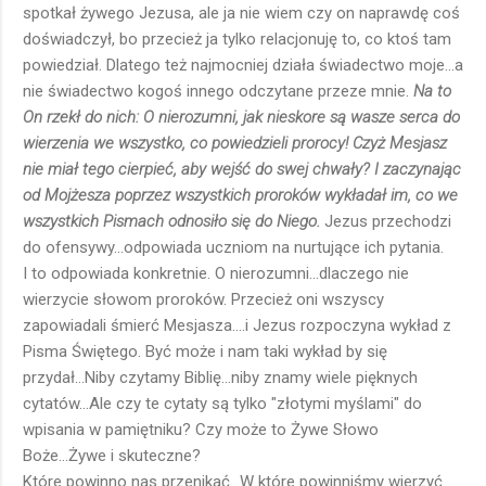
spotkał żywego Jezusa, ale ja nie wiem czy on naprawdę coś
doświadczył, bo przecież ja tylko relacjonuję to, co ktoś tam
powiedział. Dlatego też najmocniej działa świadectwo moje...a
nie świadectwo kogoś innego odczytane przeze mnie.
Na to
On rzekł do nich: O nierozumni, jak nieskore są wasze serca do
wierzenia we wszystko, co powiedzieli prorocy! Czyż Mesjasz
nie miał tego cierpieć, aby wejść do swej chwały? I zaczynając
od Mojżesza poprzez wszystkich proroków wykładał im, co we
wszystkich Pismach odnosiło się do Niego.
Jezus przechodzi
do ofensywy...odpowiada uczniom na nurtujące ich pytania.
I to odpowiada konkretnie. O nierozumni...dlaczego nie
wierzycie słowom proroków. Przecież oni wszyscy
zapowiadali śmierć Mesjasza....i Jezus rozpoczyna wykład z
Pisma Świętego. Być może i nam taki wykład by się
przydał...Niby czytamy Biblię...niby znamy wiele pięknych
cytatów...Ale czy te cytaty są tylko "złotymi myślami" do
wpisania w pamiętniku? Czy może to Żywe Słowo
Boże...Żywe i skuteczne?
Które powinno nas przenikać...W które powinniśmy wierzyć.