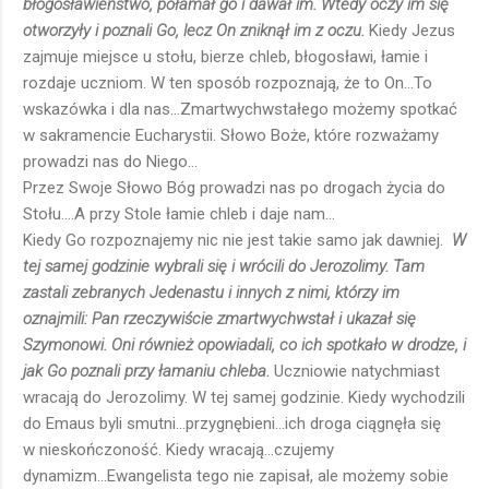
błogosławieństwo, połamał go i dawał im. Wtedy oczy im się
otworzyły i poznali Go, lecz On zniknął im z oczu.
Kiedy Jezus
zajmuje miejsce u stołu, bierze chleb, błogosławi, łamie i
rozdaje uczniom. W ten sposób rozpoznają, że to On...To
wskazówka i dla nas...Zmartwychwstałego możemy spotkać
w sakramencie Eucharystii. Słowo Boże, które rozważamy
prowadzi nas do Niego...
Przez Swoje Słowo Bóg prowadzi nas po drogach życia do
Stołu....A przy Stole łamie chleb i daje nam...
Kiedy Go rozpoznajemy nic nie jest takie samo jak dawniej.
W
tej samej godzinie wybrali się i wrócili do Jerozolimy. Tam
zastali zebranych Jedenastu i innych z nimi, którzy im
oznajmili: Pan rzeczywiście zmartwychwstał i ukazał się
Szymonowi. Oni również opowiadali, co ich spotkało w drodze, i
jak Go poznali przy łamaniu chleba.
Uczniowie natychmiast
wracają do Jerozolimy. W tej samej godzinie. Kiedy wychodzili
do Emaus byli smutni...przygnębieni...ich droga ciągnęła się
w nieskończoność. Kiedy wracają...czujemy
dynamizm...Ewangelista tego nie zapisał, ale możemy sobie