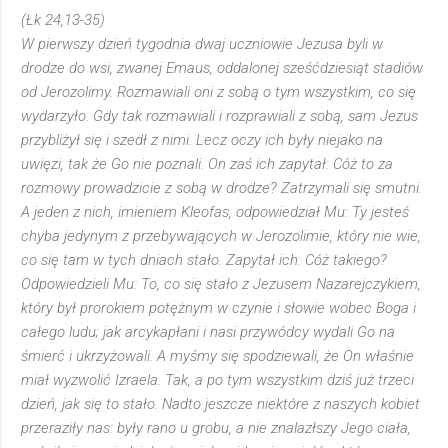
(Łk 24,13-35)
W pierwszy dzień tygodnia dwaj uczniowie Jezusa byli w
drodze do wsi, zwanej Emaus, oddalonej sześćdziesiąt stadiów
od Jerozolimy. Rozmawiali oni z sobą o tym wszystkim, co się
wydarzyło. Gdy tak rozmawiali i rozprawiali z sobą, sam Jezus
przybliżył się i szedł z nimi. Lecz oczy ich były niejako na
uwięzi, tak że Go nie poznali. On zaś ich zapytał: Cóż to za
rozmowy prowadzicie z sobą w drodze? Zatrzymali się smutni.
A jeden z nich, imieniem Kleofas, odpowiedział Mu: Ty jesteś
chyba jedynym z przebywających w Jerozolimie, który nie wie,
co się tam w tych dniach stało. Zapytał ich: Cóż takiego?
Odpowiedzieli Mu: To, co się stało z Jezusem Nazarejczykiem,
który był prorokiem potężnym w czynie i słowie wobec Boga i
całego ludu; jak arcykapłani i nasi przywódcy wydali Go na
śmierć i ukrzyżowali. A myśmy się spodziewali, że On właśnie
miał wyzwolić Izraela. Tak, a po tym wszystkim dziś już trzeci
dzień, jak się to stało. Nadto jeszcze niektóre z naszych kobiet
przeraziły nas: były rano u grobu, a nie znalazłszy Jego ciała,