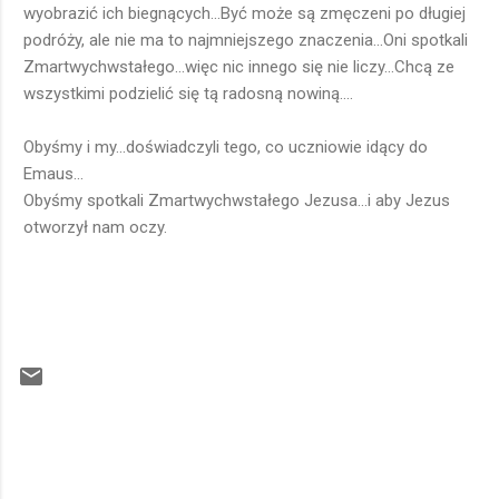
wyobrazić ich biegnących...Być może są zmęczeni po długiej
podróży, ale nie ma to najmniejszego znaczenia...Oni spotkali
Zmartwychwstałego...więc nic innego się nie liczy...Chcą ze
wszystkimi podzielić się tą radosną nowiną....
Obyśmy i my...doświadczyli tego, co uczniowie idący do
Emaus...
Obyśmy spotkali Zmartwychwstałego Jezusa...i aby Jezus
otworzył nam oczy.
K
o
m