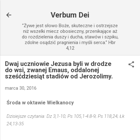
Przejdź do głównej zawartości
Verbum Dei
”Żywe jest słowo Boże, skuteczne i ostrzejsze
niż wszelki miecz obosieczny, przenikające aż
do rozdzielenia duszy i ducha, stawów i szpiku,
zdolne osądzić pragnienia i myśli serca.” Hbr
4,12
Dwaj uczniowie Jezusa byli w drodze
do wsi, zwanej Emaus, oddalonej
sześćdziesiąt stadiów od Jerozolimy.
marca 30, 2016
Środa w oktawie Wielkanocy
Dzisiejsze czytania: Dz 3,1-10; Ps 105,1-4.8-9; Ps 118,24; Łk
24,13-35