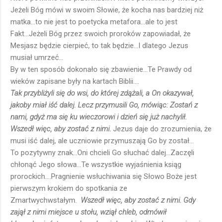
Jeżeli Bóg mówi w swoim Słowie, że kocha nas bardziej niż
matka...to nie jest to poetycka metafora...ale to jest
Fakt...Jeżeli Bóg przez swoich proroków zapowiadał, że
Mesjasz będzie cierpieć, to tak będzie...I dlatego Jezus
musiał umrzeć...
By w ten sposób dokonało się zbawienie...Te Prawdy od
wieków zapisane były na kartach Biblii....
Tak przybliżyli się do wsi, do której zdążali, a On okazywał,
jakoby miał iść dalej. Lecz przymusili Go, mówiąc: Zostań z
nami, gdyż ma się ku wieczorowi i dzień się już nachylił.
Wszedł więc, aby zostać z nimi.
Jezus daje do zrozumienia, że
musi iść dalej, ale uczniowie przymuszają Go by został...
To pozytywny znak...Oni chcieli Go słuchać dalej...Zaczęli
chłonąć Jego słowa...Te wszystkie wyjaśnienia ksiąg
prorockich....Pragnienie wsłuchiwania się Słowo Boże jest
pierwszym krokiem do spotkania ze
Zmartwychwstałym.
Wszedł więc, aby zostać z nimi. Gdy
zajął z nimi miejsce u stołu, wziął chleb, odmówił