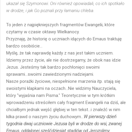
ukazał się Szymonowi. Oni również opowiadali, co ich spotkało
w drodze, i jak Go poznali przy łamaniu chleba.
To jeden z najpiękniejszych fragmentów Ewangelii, które
czytamy w czasie oktawy Wielkanocy.
Przyznaję, że historię o uczniach idących do Emaus traktuję
bardzo osobiście...
Myślę, że tak naprawdę każdy z nas jest takim uczniem.
Idziemy przez życie, ale nie dostrzegamy, że obok nas idzie
Jezus. Jesteśmy tak bardzo pochłonięci swoimi
sprawami...swoimi zawiedzionymi nadziejami.
Nasze porażki życiowe, niespełnione marzenia itp. stają się
swoistymi klapkami na oczach...Nie widzimy Nauczyciela,
który "wyjaśnia nam Pisma." Teoretycznie w tym krótkim
wprowadzeniu streściłem cały fragment Ewangelii na dziś, ale
chciałbym jednak wejść głębiej w ten tekst...i znaleźć w nim
kilka prawd o naszym życiu duchowym...
W pierwszy dzień
tygodnia dwaj uczniowie Jezusa byli w drodze do wsi, zwanej
Emaus, oddalonej sześćdziesiąt stadiów od Jerozolimy.