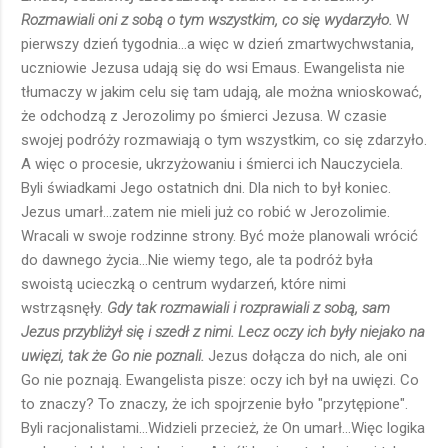
Rozmawiali oni z sobą o tym wszystkim, co się wydarzyło.
W
pierwszy dzień tygodnia...a więc w dzień zmartwychwstania,
uczniowie Jezusa udają się do wsi Emaus. Ewangelista nie
tłumaczy w jakim celu się tam udają, ale można wnioskować,
że odchodzą z Jerozolimy po śmierci Jezusa. W czasie
swojej podróży rozmawiają o tym wszystkim, co się zdarzyło.
A więc o procesie, ukrzyżowaniu i śmierci ich Nauczyciela.
Byli świadkami Jego ostatnich dni. Dla nich to był koniec.
Jezus umarł...zatem nie mieli już co robić w Jerozolimie.
Wracali w swoje rodzinne strony. Być może planowali wrócić
do dawnego życia...Nie wiemy tego, ale ta podróż była
swoistą ucieczką o centrum wydarzeń, które nimi
wstrząsnęły.
Gdy tak rozmawiali i rozprawiali z sobą, sam
Jezus przybliżył się i szedł z nimi. Lecz oczy ich były niejako na
uwięzi, tak że Go nie poznali.
Jezus dołącza do nich, ale oni
Go nie poznają. Ewangelista pisze: oczy ich był na uwięzi. Co
to znaczy? To znaczy, że ich spojrzenie było "przytępione".
Byli racjonalistami...Widzieli przecież, że On umarł...Więc logika