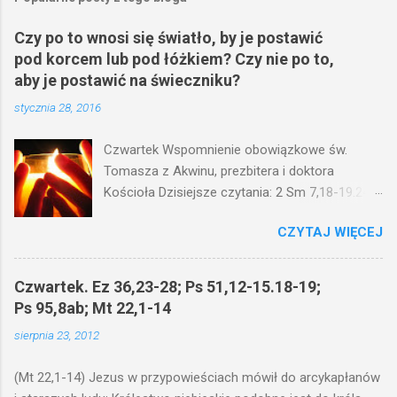
Czy po to wnosi się światło, by je postawić
pod korcem lub pod łóżkiem? Czy nie po to,
aby je postawić na świeczniku?
stycznia 28, 2016
Czwartek Wspomnienie obowiązkowe św.
Tomasza z Akwinu, prezbitera i doktora
Kościoła Dzisiejsze czytania: 2 Sm 7,18-19.24-
29; Ps 132,1-5.11-14; Ps 119,105; Mk 4,21-25
CZYTAJ WIĘCEJ
(Mk 4,21-25) Jezus mówił ludowi: Czy po to
wnosi się światło, by je postawić pod korcem
lub pod łóżkiem? Czy nie po to, aby je postawić
Czwartek. Ez 36,23-28; Ps 51,12-15.18-19;
na świeczniku? Nie ma bowiem nic ukrytego, co
Ps 95,8ab; Mt 22,1-14
by nie miało wyjść na jaw. Kto ma uszy do
sierpnia 23, 2012
słuchania, niechaj słucha. I mówił im: Uważajcie
na to, czego słuchacie. Taką samą miarą, jaką
(Mt 22,1-14) Jezus w przypowieściach mówił do arcykapłanów
wy mierzycie, odmierzą wam i jeszcze wam