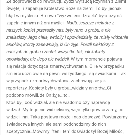
Że doprowadzi do rewolucji...Żydzi wyrzucą Rzymian z Ziemi
Świętej...i zapanuje Królestwo Boże na ziemi. To był jednak
błąd w myśleniu...Bo owo "wyzwolenie Izraela" było czymś
zupełnie innym niż oni myśleli.
Nadto jeszcze niektóre z
naszych kobiet przeraziły nas: były rano u grobu, a nie
znalazłszy Jego ciała, wróciły i opowiedziały, że miały widzenie
aniołów, którzy zapewniają, iż On żyje. Poszli niektórzy z
naszych do grobu i zastali wszystko tak, jak kobiety
opowiadały, ale Jego nie widzieli.
W tym momencie pojawia
się relacja dotycząca zmartwychwstania...O ile w przypadku
śmierci uczniowie są pewni wszystkiego...są świadkami...Tak
w przypadku zmartwychwstania zachowują się jak
reporterzy...Kobiety były u grobu...widziały aniołów...Ci
podobno mówili, że On żyje...itd...
Ktoś był, coś widział, ale nie wiadomo czy naprawdę
widział...My tego nie widzieliśmy, więc tylko powtarzamy, co
widzieli inni. Taka postawa może i nas dotyczyć. Powtarzamy
świadectwa innych, ale sami podchodzimy do nich
sceptycznie...Mówimy: "ten i ten" doświadczył Bożej Miłości,