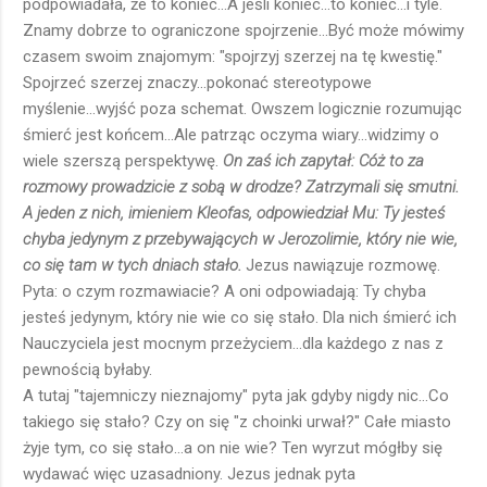
podpowiadała, że to koniec...A jeśli koniec...to koniec...i tyle.
Znamy dobrze to ograniczone spojrzenie...Być może mówimy
czasem swoim znajomym: "spojrzyj szerzej na tę kwestię."
Spojrzeć szerzej znaczy...pokonać stereotypowe
myślenie...wyjść poza schemat. Owszem logicznie rozumując
śmierć jest końcem...Ale patrząc oczyma wiary...widzimy o
wiele szerszą perspektywę.
On zaś ich zapytał: Cóż to za
rozmowy prowadzicie z sobą w drodze? Zatrzymali się smutni.
A jeden z nich, imieniem Kleofas, odpowiedział Mu: Ty jesteś
chyba jedynym z przebywających w Jerozolimie, który nie wie,
co się tam w tych dniach stało.
Jezus nawiązuje rozmowę.
Pyta: o czym rozmawiacie? A oni odpowiadają: Ty chyba
jesteś jedynym, który nie wie co się stało. Dla nich śmierć ich
Nauczyciela jest mocnym przeżyciem...dla każdego z nas z
pewnością byłaby.
A tutaj "tajemniczy nieznajomy" pyta jak gdyby nigdy nic...Co
takiego się stało? Czy on się "z choinki urwał?" Całe miasto
żyje tym, co się stało...a on nie wie? Ten wyrzut mógłby się
wydawać więc uzasadniony. Jezus jednak pyta