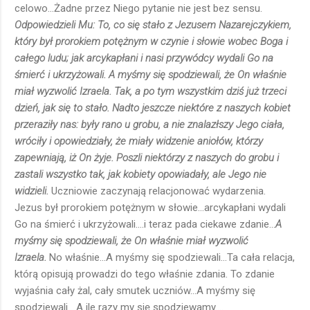
celowo...Żadne przez Niego pytanie nie jest bez sensu.
Odpowiedzieli Mu: To, co się stało z Jezusem Nazarejczykiem,
który był prorokiem potężnym w czynie i słowie wobec Boga i
całego ludu; jak arcykapłani i nasi przywódcy wydali Go na
śmierć i ukrzyżowali. A myśmy się spodziewali, że On właśnie
miał wyzwolić Izraela. Tak, a po tym wszystkim dziś już trzeci
dzień, jak się to stało. Nadto jeszcze niektóre z naszych kobiet
przeraziły nas: były rano u grobu, a nie znalazłszy Jego ciała,
wróciły i opowiedziały, że miały widzenie aniołów, którzy
zapewniają, iż On żyje. Poszli niektórzy z naszych do grobu i
zastali wszystko tak, jak kobiety opowiadały, ale Jego nie
widzieli.
Uczniowie zaczynają relacjonować wydarzenia.
Jezus był prorokiem potężnym w słowie...arcykapłani wydali
Go na śmierć i ukrzyżowali....i teraz pada ciekawe zdanie...
A
myśmy się spodziewali, że On właśnie miał wyzwolić
Izraela.
No właśnie...A myśmy się spodziewali...Ta cała relacja,
którą opisują prowadzi do tego właśnie zdania. To zdanie
wyjaśnia cały żal, cały smutek uczniów...A myśmy się
spodziewali....A ile razy my się spodziewamy....