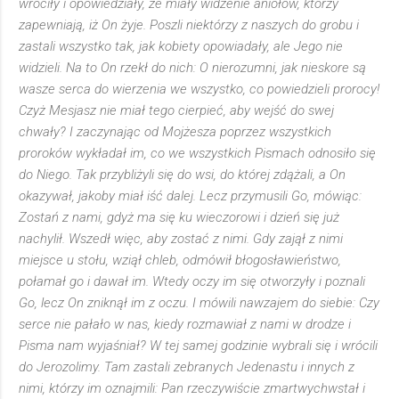
wróciły i opowiedziały, że miały widzenie aniołów, którzy
zapewniają, iż On żyje. Poszli niektórzy z naszych do grobu i
zastali wszystko tak, jak kobiety opowiadały, ale Jego nie
widzieli. Na to On rzekł do nich: O nierozumni, jak nieskore są
wasze serca do wierzenia we wszystko, co powiedzieli prorocy!
Czyż Mesjasz nie miał tego cierpieć, aby wejść do swej
chwały? I zaczynając od Mojżesza poprzez wszystkich
proroków wykładał im, co we wszystkich Pismach odnosiło się
do Niego. Tak przybliżyli się do wsi, do której zdążali, a On
okazywał, jakoby miał iść dalej. Lecz przymusili Go, mówiąc:
Zostań z nami, gdyż ma się ku wieczorowi i dzień się już
nachylił. Wszedł więc, aby zostać z nimi. Gdy zajął z nimi
miejsce u stołu, wziął chleb, odmówił błogosławieństwo,
połamał go i dawał im. Wtedy oczy im się otworzyły i poznali
Go, lecz On zniknął im z oczu. I mówili nawzajem do siebie: Czy
serce nie pałało w nas, kiedy rozmawiał z nami w drodze i
Pisma nam wyjaśniał? W tej samej godzinie wybrali się i wrócili
do Jerozolimy. Tam zastali zebranych Jedenastu i innych z
nimi, którzy im oznajmili: Pan rzeczywiście zmartwychwstał i