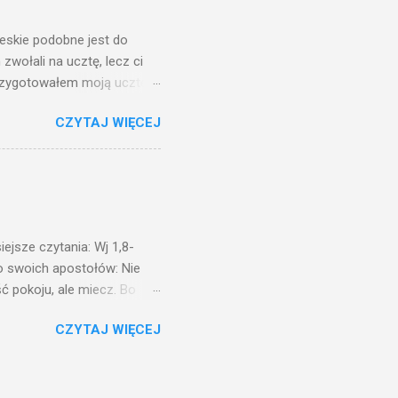
świetle jest nam dobrze
ieskie podobne jest do
zwołali na ucztę, lecz ci
przygotowałem moją ucztę:
 to i poszli: jeden na
CZYTAJ WIĘCEJ
. Na to król uniósł się
ł swoim sługom: Uczta
ście na ucztę wszystkich,
obrych. I sala zapełniła się
ejsze czytania: Wj 1,8-
do swoich apostołów: Nie
ć pokoju, ale miecz. Bo
i będą nieprzyjaciółmi
CZYTAJ WIĘCEJ
st Mnie godzien. I kto kocha
rzyża, a idzie za Mną, nie
cie z mego powodu, znajdzie
tóry Mnie posłał. Kto