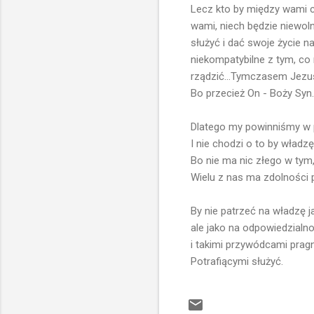
Lecz kto by między wami c
wami, niech będzie niewol
służyć i dać swoje życie na
niekompatybilne z tym, co 
rządzić...Tymczasem Jezus
Bo przecież On - Boży Syn..
Dlatego my powinniśmy w 
I nie chodzi o to by władzę
Bo nie ma nic złego w tym,
Wielu z nas ma zdolności p
By nie patrzeć na władzę ja
ale jako na odpowiedzialnoś
i takimi przywódcami pragni
Potrafiącymi służyć.