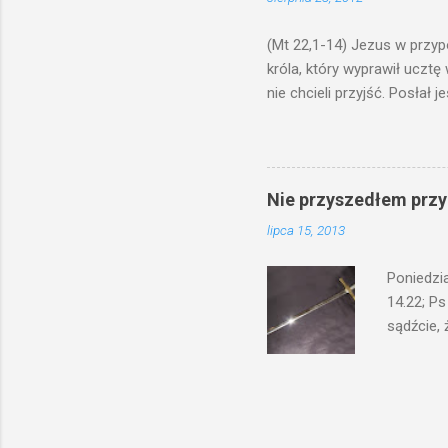
bowiem ni
znana...A 
(Mt 22,1-14) Jezus w przyp
króla, który wyprawił ucztę
nie chcieli przyjść. Posła
woły i tuczne zwierzęta pobi
swoje pole, drugi do swego k
gniewem. Posłał swe wojska
wprawdzie jest gotowa, lecz 
Nie przyszedłem przyn
których spotkacie. Słudzy ci
lipca 15, 2013
biesiadnikami. Wszedł król, ż
Poniedzi
14.22; Ps
sądźcie, 
przyszed
człowieka
syna lub 
jest Mnie
je. Kto w