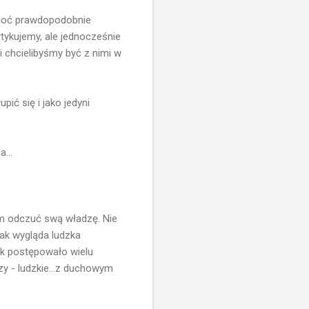
(choć prawdopodobnie
ytykujemy, ale jednocześnie
i chcielibyśmy być z nimi w
ić się i jako jedyni
...
 im odczuć swą władzę. Nie
ak wygląda ludzka
ak postępowało wielu
zy - ludzkie...z duchowym