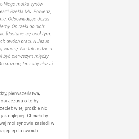
 do Niego matka synów
iesz? Rzekła Mu: Powiedz,
ronie. Odpowiadając Jezus
żemy. On rzekł do nich:
ale [dostanie się ono] tym,
tych dwóch braci. A Jezus
wą władzę. Nie tak będzie u
iał być pierwszym między
u służono, lecz aby służyć
dzy, pierwszeństwa,
osi Jezusa o to by
zecież w tej prośbie nic
ak najlepiej...Chciała by
dwaj moi synowie zasiedli w
ajlepiej dla swoich