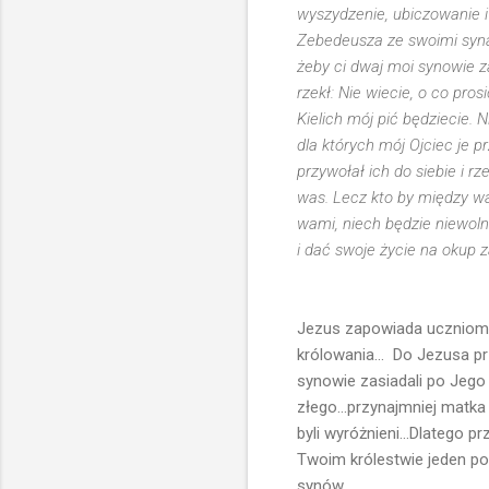
wyszydzenie, ubiczowanie 
Zebedeusza ze swoimi synam
żeby ci dwaj moi synowie z
rzekł: Nie wiecie, o co pro
Kielich mój pić będziecie. 
dla których mój Ojciec je p
przywołał ich do siebie i r
was. Lecz kto by między wa
wami, niech będzie niewoln
i dać swoje życie na okup z
Jezus zapowiada uczniom s
królowania... Do Jezusa p
synowie zasiadali po Jego p
złego...przynajmniej matka 
byli wyróżnieni...Dlatego 
Twoim królestwie jeden po p
synów...