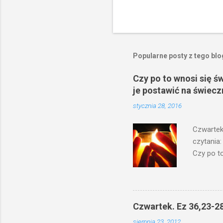
Popularne posty z tego bl
Czy po to wnosi się ś
je postawić na świecz
stycznia 28, 2016
Czwartek
czytania:
Czy po to
na świecz
niechaj s
odmierzą
ma. W dzi
Czwartek. Ez 36,23-28
by je po
sierpnia 23, 2012