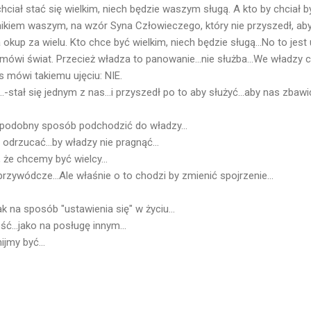
hciał stać się wielkim, niech będzie waszym sługą. A kto by chciał
nikiem waszym, na wzór Syna Człowieczego, który nie przyszedł, aby
 okup za wielu. Kto chce być wielkim, niech będzie sługą...No to jest 
mówi świat. Przecież władza to panowanie...nie służba...We władzy c
 mówi takiemu ujęciu: NIE.
.-stał się jednym z nas...i przyszedł po to aby służyć...aby nas zbawić
podobny sposób podchodzić do władzy...
 odrzucać...by władzy nie pragnąć...
 że chcemy być wielcy...
rzywódcze...Ale właśnie o to chodzi by zmienić spojrzenie...
k na sposób "ustawienia się" w życiu...
ć...jako na posługę innym...
jmy być...