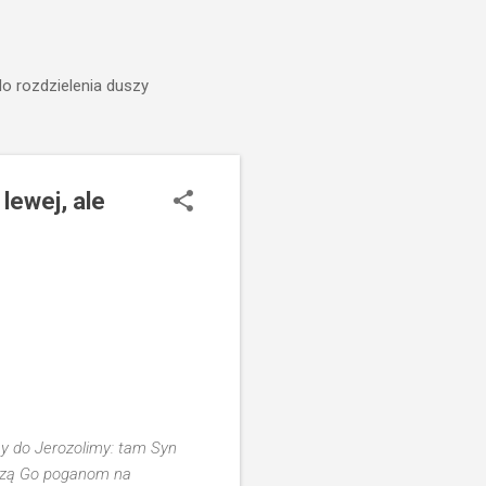
do rozdzielenia duszy
lewej, ale
my do Jerozolimy: tam Syn
adzą Go poganom na