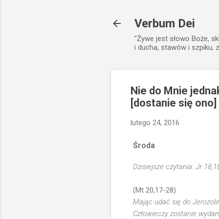
Verbum Dei
”Żywe jest słowo Boże, sk
i ducha, stawów i szpiku, 
Nie do Mnie jednak
[dostanie się ono]
lutego 24, 2016
Środa
Dzisiejsze czytania: Jr 18,1
(Mt 20,17-28)
Mając udać się do Jerozoli
Człowieczy zostanie wydan