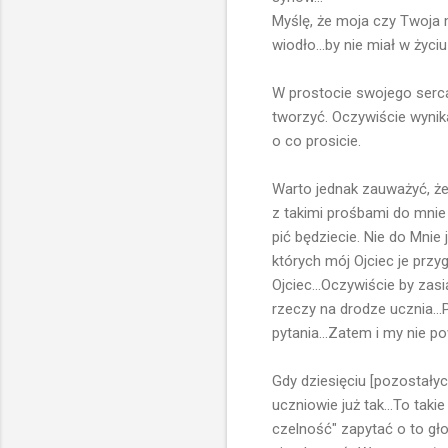
Myślę, że moja czy Twoja 
wiodło...by nie miał w życiu 
W prostocie swojego serca 
tworzyć. Oczywiście wynik
o co prosicie.
Warto jednak zauważyć, że
z takimi prośbami do mnie 
pić będziecie. Nie do Mnie 
których mój Ojciec je przy
Ojciec...Oczywiście by zasi
rzeczy na drodze ucznia..
pytania...Zatem i my nie 
Gdy dziesięciu [pozostałych
uczniowie już tak...To taki
czelność" zapytać o to głoś