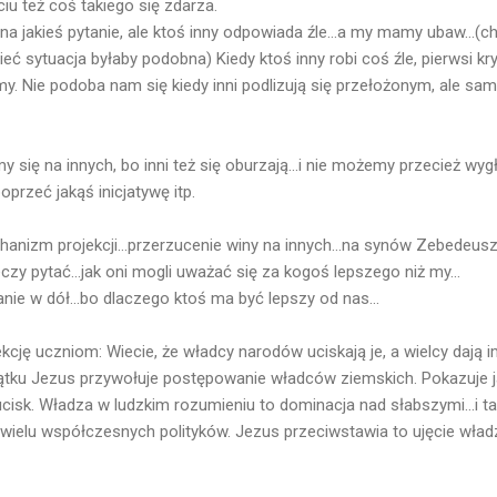
iu też coś takiego się zdarza.
a jakieś pytanie, ale ktoś inny odpowiada źle...a my mamy ubaw...
ć sytuacja byłaby podobna) Kiedy ktoś inny robi coś źle, pierwsi kr
y. Nie podoba nam się kiedy inni podlizują się przełożonym, ale sam
ię na innych, bo inni też się oburzają...i nie możemy przecież wygłup
oprzeć jakąś inicjatywę itp.
nizm projekcji...przerzucenie winy na innych...na synów Zebedeusza
eczy pytać...jak oni mogli uważać się za kogoś lepszego niż my...
nie w dół...bo dlaczego ktoś ma być lepszy od nas...
lekcję uczniom: Wiecie, że władcy narodów uciskają je, a wielcy dają
ątku Jezus przywołuje postępowanie władców ziemskich. Pokazuje j
ucisk. Władza w ludzkim rozumieniu to dominacja nad słabszymi...i t
e wielu współczesnych polityków. Jezus przeciwstawia to ujęcie wład