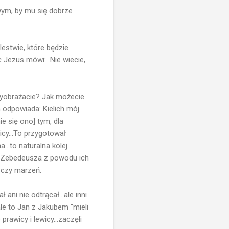
wym, by mu się dobrze
estwie, które będzie
c Jezus mówi: Nie wiecie,
 wyobrażacie? Jak możecie
m odpowiada: Kielich mój
ie się ono] tym, dla
icy...To przygotował
...to naturalna kolej
ów Zebedeusza z powodu ich
 czy marzeń.
ani nie odtrącał...ale inni
ale to Jan z Jakubem "mieli
rawicy i lewicy...zaczęli