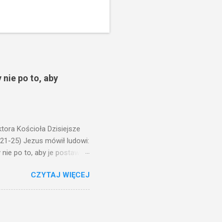
 nie po to, aby
ora Kościoła Dzisiejsze
,21-25) Jezus mówił ludowi:
nie po to, aby je postawić
o ma uszy do słuchania,
CZYTAJ WIĘCEJ
, jaką wy mierzycie,
 ma, pozbawią go i tego, co
zy po to wnosi się światło,
na świeczniku? Nie ma