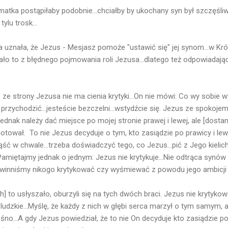
matka postąpiłaby podobnie...chciałby by ukochany syn był szczęśli
tylu trosk...
uznała, że Jezus - Mesjasz pomoże "ustawić się" jej synom...w Król
ało to z błędnego pojmowania roli Jezusa...dlatego też odpowiadają
 ze strony Jezusa nie ma cienia krytyki...On nie mówi: Co wy sobie
przychodzić...jesteście bezczelni...wstydźcie się. Jezus ze spokoje
jednak należy dać miejsce po mojej stronie prawej i lewej, ale [dostan
gotował. To nie Jezus decyduje o tym, kto zasiądzie po prawicy i lew
ąść w chwale...trzeba doświadczyć tego, co Jezus...pić z Jego kielicha
.Pamiętajmy jednak o jednym: Jezus nie krytykuje...Nie odtrąca syn
powinniśmy nikogo krytykować czy wyśmiewać z powodu jego ambicji
] to usłyszało, oburzyli się na tych dwóch braci. Jezus nie krytykował 
e ludzkie...Myślę, że każdy z nich w głębi serca marzył o tym samym, 
no...A gdy Jezus powiedział, że to nie On decyduje kto zasiądzie po p