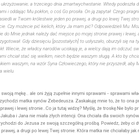
i ukrzyżowanie; a trzeciego dnia zmartwychwstanie. Wtedy podeszła
i i oddając Mu pokłon, o coś Go prosiła. On ją zapytał: Czego pragn
asiedli w Twoim królestwie jeden po prawej, a drugi po lewej Twej st
sicie. Czy możecie pić kielich, który Ja mam pić? Odpowiedzieli Mu: Mo
Nie do Mnie jednak należy dać miejsce po mojej stronie prawej i lewej, 
rzygotował. Gdy dziesięciu [pozostałych] to usłyszało, oburzyli się na 
zekł: Wiecie, że władcy narodów uciskają je, a wielcy dają im odczuć s
mi chciał stać się wielkim, niech będzie waszym sługą. A kto by chc
ikiem waszym, na wzór Syna Człowieczego, który nie przyszedł, aby M
a wielu.
woją mękę... ale oni żyją zupełnie innymi sprawami - sprawami wła
rzychodzi matka synów Zebedeusza. Zaskakuję mnie to, że to ona pr
rawej i lewej stronie...Co ja tutaj widzę? Myślę, że troskę.Nie było pr
Jakuba i Jana nie miała złych intencji. Ona chciała dla swoich synów j
przychodzi do Jezusa ze swoją szczególną prośbą. Powiedz, żeby ci 
rawej, a drugi po lewej Twej stronie. Która matka nie chciałaby jak n