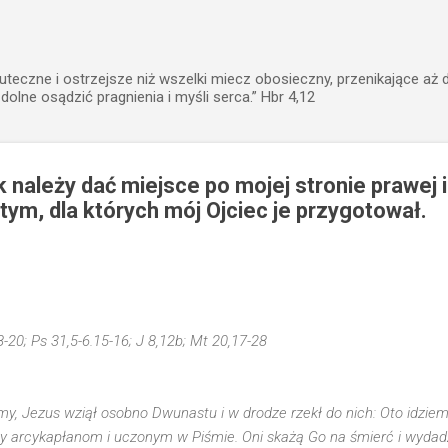
Przejdź do głównej zawartości
uteczne i ostrzejsze niż wszelki miecz obosieczny, przenikające aż 
zdolne osądzić pragnienia i myśli serca.” Hbr 4,12
 należy dać miejsce po mojej stronie prawej i 
 tym, dla których mój Ojciec je przygotował.
8-20; Ps 31,5-6.15-16; J 8,12b; Mt 20,17-28
my, Jezus wziął osobno Dwunastu i w drodze rzekł do nich: Oto idzie
y arcykapłanom i uczonym w Piśmie. Oni skażą Go na śmierć i wyd