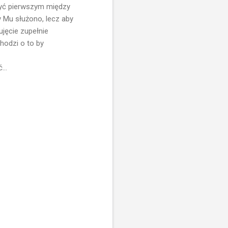
 być pierwszym między
 Mu służono, lecz aby
ujęcie zupełnie
hodzi o to by
...