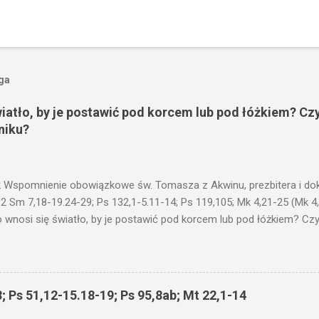
oga
wiatło, by je postawić pod korcem lub pod łóżkiem? Czy
niku?
 Wspomnienie obowiązkowe św. Tomasza z Akwinu, prezbitera i dokt
 2 Sm 7,18-19.24-29; Ps 132,1-5.11-14; Ps 119,105; Mk 4,21-25 (Mk 4
 wnosi się światło, by je postawić pod korcem lub pod łóżkiem? Czy 
niku? Nie ma bowiem nic ukrytego, co by nie miało wyjść na jaw. Kt
łucha. I mówił im: Uważajcie na to, czego słuchacie. Taką samą miarą
 wam i jeszcze wam dołożą. Bo kto ma, temu będzie dane; a kto nie
siejszym fragmencie z Ewangelii Jezus kontynuuje przypowieści.... C
; Ps 51,12-15.18-19; Ps 95,8ab; Mt 22,1-14
stawić pod korcem lub pod łóżkiem? Czy nie po to, aby je postawić 