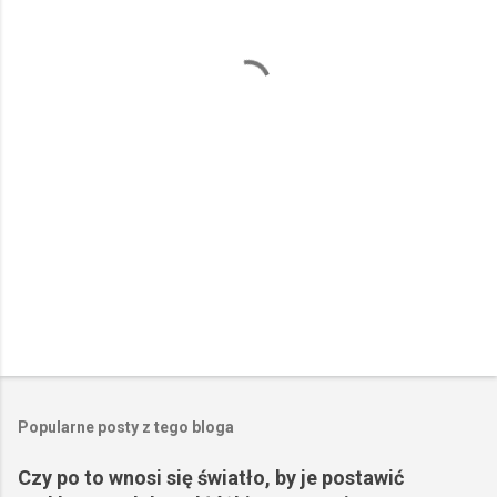
t
a
r
z
e
Popularne posty z tego bloga
Czy po to wnosi się światło, by je postawić