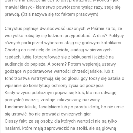
Ba! nie ma znaczenia czy to jest prawdziwe...w końcu - jak
mawiał klasyk - kłamstwo powtórzone tysiąc razy, staje się
prawdą. (Dziś nazywa się to: faktem prasowym)
Chrystus piętnuje dwulicowość uczonych w Piśmie za to, że
wszystko robią by się ludziom przypodobać...A dziś? Politycy
różnych partii przed wyborami stają się gorliwymi katolikami.
Chodzą co niedzielę do kościoła, siadają w pierwszych
rzędach, lubią fotografować się z biskupami i jeździć na
audiencje do papieża. A potem? Potem wspierają ustawy
godzące w podstawowe wartości chrześcijańskie...lub z
tchórzostwa wstrzymują się od głosu, gdy toczy się batalia o
wpisanie do konstytucji ochrony życia od poczęcia.
Kiedy w życiu publicznym pojawi się ktoś, kto ma odwagę
pomyśleć inaczej, zostaje zakrzyczany, nazwany
fundamentalistą, fanatykiem lub po prostu idiotą, bo nie umie
się ustawić, bo nie prowadzi cynicznych gier.
Cieszy fakt, że są osoby, dla których wartości nie są tylko
hasłami, które mają zaprowadzić na stołki, ale są główną