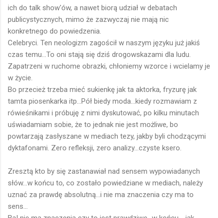
ich do talk show'ów, a nawet biorą udział w debatach
publicystycznych, mimo że zazwyczaj nie mają nic
konkretnego do powiedzenia.
Celebryci. Ten neologizm zagościł w naszym języku już jakiś
czas temu...To oni stają się dziś drogowskazami dla ludu.
Zapatrzeni w ruchome obrazki, chłoniemy wzorce i wcielamy je
w życie.
Bo przecież trzeba mieć sukienkę jak ta aktorka, fryzurę jak
tamta piosenkarka itp...Pół biedy moda...kiedy rozmawiam z
rówieśnikami i próbuję z nimi dyskutować, po kilku minutach
uświadamiam sobie, że to jednak nie jest możliwe, bo
powtarzają zasłyszane w mediach tezy, jakby byli chodzącymi
dyktafonami. Zero refleksji, zero analizy...czyste ksero.
Zresztą kto by się zastanawiał nad sensem wypowiadanych
słów...w końcu to, co zostało powiedziane w mediach, należy
uznać za prawdę absolutną...i nie ma znaczenia czy ma to
sens...