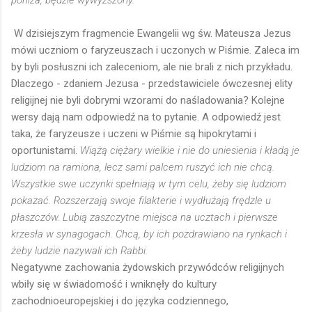
poniża, będzie wywyższony.
W dzisiejszym fragmencie Ewangelii wg św. Mateusza Jezus
mówi uczniom o faryzeuszach i uczonych w Piśmie. Zaleca im
by byli posłuszni ich zaleceniom, ale nie brali z nich przykładu.
Dlaczego - zdaniem Jezusa - przedstawiciele ówczesnej elity
religijnej nie byli dobrymi wzorami do naśladowania? Kolejne
wersy dają nam odpowiedź na to pytanie. A odpowiedź jest
taka, że faryzeusze i uczeni w Piśmie są hipokrytami i
oportunistami.
Wiążą ciężary wielkie i nie do uniesienia i kładą je
ludziom na ramiona, lecz sami palcem ruszyć ich nie chcą.
Wszystkie swe uczynki spełniają w tym celu, żeby się ludziom
pokazać. Rozszerzają swoje filakterie i wydłużają frędzle u
płaszczów. Lubią zaszczytne miejsca na ucztach i pierwsze
krzesła w synagogach. Chcą, by ich pozdrawiano na rynkach i
żeby ludzie nazywali ich Rabbi.
Negatywne zachowania żydowskich przywódców religijnych
wbiły się w świadomość i wniknęły do kultury
zachodnioeuropejskiej i do języka codziennego,