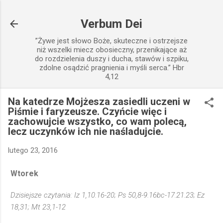
Przejdź do głównej zawartości
Verbum Dei
”Żywe jest słowo Boże, skuteczne i ostrzejsze
niż wszelki miecz obosieczny, przenikające aż
do rozdzielenia duszy i ducha, stawów i szpiku,
zdolne osądzić pragnienia i myśli serca.” Hbr
4,12
Na katedrze Mojżesza zasiedli uczeni w
Piśmie i faryzeusze. Czyńcie więc i
zachowujcie wszystko, co wam polecą,
lecz uczynków ich nie naśladujcie.
lutego 23, 2016
Wtorek
Dzisiejsze czytania: Iz 1,10.16-20; Ps 50,8-9.16bc-17.21.23; Ez
18,31; Mt 23,1-12