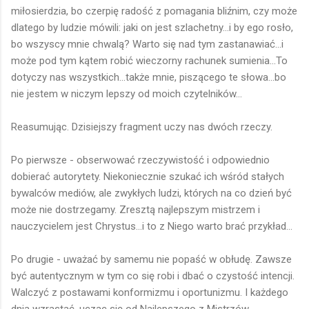
miłosierdzia, bo czerpię radość z pomagania bliźnim, czy może
dlatego by ludzie mówili: jaki on jest szlachetny...i by ego rosło,
bo wszyscy mnie chwalą? Warto się nad tym zastanawiać...i
może pod tym kątem robić wieczorny rachunek sumienia...To
dotyczy nas wszystkich...także mnie, piszącego te słowa...bo
nie jestem w niczym lepszy od moich czytelników...
Reasumując. Dzisiejszy fragment uczy nas dwóch rzeczy.
Po pierwsze - obserwować rzeczywistość i odpowiednio
dobierać autorytety. Niekoniecznie szukać ich wśród stałych
bywalców mediów, ale zwykłych ludzi, których na co dzień być
może nie dostrzegamy. Zresztą najlepszym mistrzem i
nauczycielem jest Chrystus...i to z Niego warto brać przykład...
Po drugie - uważać by samemu nie popaść w obłudę. Zawsze
być autentycznym w tym co się robi i dbać o czystość intencji.
Walczyć z postawami konformizmu i oportunizmu. I każdego