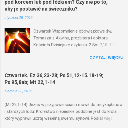
pod korcem lub pod łóżkiem? Czy nie po to,
aby je postawić na świeczniku?
stycznia 28, 2016
Czwartek Wspomnienie obowiązkowe św.
Tomasza z Akwinu, prezbitera i doktora
Kościoła Dzisiejsze czytania: 2 Sm 7,18-19.24-
29; Ps 132,1-5.11-14; Ps 119,105; Mk 4,21-25
CZYTAJ WIĘCEJ
(Mk 4,21-25) Jezus mówił ludowi: Czy po to
wnosi się światło, by je postawić pod korcem
lub pod łóżkiem? Czy nie po to, aby je postawić
Czwartek. Ez 36,23-28; Ps 51,12-15.18-19;
na świeczniku? Nie ma bowiem nic ukrytego, co
Ps 95,8ab; Mt 22,1-14
by nie miało wyjść na jaw. Kto ma uszy do
sierpnia 23, 2012
słuchania, niechaj słucha. I mówił im: Uważajcie
na to, czego słuchacie. Taką samą miarą, jaką
(Mt 22,1-14) Jezus w przypowieściach mówił do arcykapłanów
wy mierzycie, odmierzą wam i jeszcze wam
i starszych ludu: Królestwo niebieskie podobne jest do króla,
dołożą. Bo kto ma, temu będzie dane; a kto nie
który wyprawił ucztę weselną swemu synowi. Posłał więc
ma, pozbawią go i tego, co ma. W dzisiejszym
swoje sługi, żeby zaproszonych zwołali na ucztę, lecz ci nie
fragmencie z Ewangelii Jezus kontynuuje