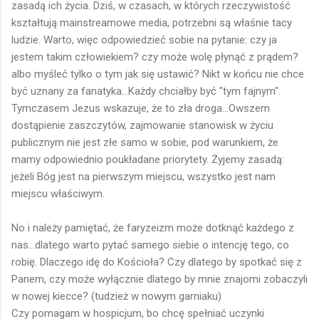
zasadą ich życia. Dziś, w czasach, w których rzeczywistość
kształtują mainstreamowe media, potrzebni są właśnie tacy
ludzie. Warto, więc odpowiedzieć sobie na pytanie: czy ja
jestem takim człowiekiem? czy może wolę płynąć z prądem?
albo myśleć tylko o tym jak się ustawić? Nikt w końcu nie chce
być uznany za fanatyka...Każdy chciałby być "tym fajnym".
Tymczasem Jezus wskazuje, że to zła droga...Owszem
dostąpienie zaszczytów, zajmowanie stanowisk w życiu
publicznym nie jest złe samo w sobie, pod warunkiem, że
mamy odpowiednio poukładane priorytety. Żyjemy zasadą:
jeżeli Bóg jest na pierwszym miejscu, wszystko jest nam
miejscu właściwym.
No i należy pamiętać, że faryzeizm może dotknąć każdego z
nas...dlatego warto pytać samego siebie o intencję tego, co
robię. Dlaczego idę do Kościoła? Czy dlatego by spotkać się z
Panem, czy może wyłącznie dlatego by mnie znajomi zobaczyli
w nowej kiecce? (tudzież w nowym garniaku)
Czy pomagam w hospicjum, bo chcę spełniać uczynki