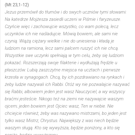
(Mt 23,1-12)
Jezus przemówił do tłumów i do swych uczniów tymi słowami:
Na katedrze Mojżesza zasiedli uczeni w Piśmie i faryzeusze.
Czyńcie więc i zachowujcie wszystko, co wam polecą, lecz
uczynków ich nie naśladujcie. Mówią bowiem, ale sami nie
czynią. Wiążą ciężary wielkie i nie do uniesienia i kładą je
ludziom na ramiona, lecz sami palcem ruszyć ich nie chcą.
Wszystkie swe uczynki spełniają w tym celu, żeby się ludziom
pokazać. Rozszerzają swoje filakterie i wydłużają frędzle u
płaszczów. Lubią zaszczytne miejsca na ucztach i pierwsze
krzesła w synagogach. Chcą, by ich pozdrawiano na rynkach i
żeby ludzie nazywali ich Rabbi. Otóż wy nie pozwalajcie nazywać
się Rabbi, albowiem jeden jest wasz Nauczyciel, a wy wszyscy
braćmi jesteście. Nikogo też na ziemi nie nazywajcie waszym
ojcem; jeden bowiem jest Ojciec wasz, Ten w niebie. Nie
chciejcie również, żeby was nazywano mistrzami, bo jeden jest
tylko wasz Mistrz, Chrystus. Największy z was niech będzie
waszym sługą. Kto się wywyższa, będzie poniżony, a kto się