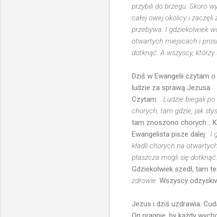
przybili do brzegu. Skoro wy
całej owej okolicy i zaczęli
przebywa. I gdziekolwiek wc
otwartych miejscach i prosi
dotknąć. A wszyscy, którzy 
Dziś w Ewangelii czytam o
ludzie za sprawą Jezusa.
Czytam:
. Ludzie biegali po
chorych, tam gdzie, jak sły
tam znoszono chorych... K
Ewangelista pisze dalej:
I 
kładli chorych na otwartych
płaszcza mogli się dotknąć
Gdziekolwiek szedł, tam też
zdrowie.
Wszyscy odzyskiwa
Jezus i dziś uzdrawia. Cu
On pragnie, by każdy wycho