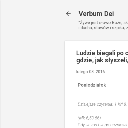
Verbum Dei
”Żywe jest słowo Boże, sk
i ducha, stawów i szpiku, 
Ludzie biegali po 
gdzie, jak słyszel
lutego 08, 2016
Poniedziałek
Dzisiejsze czytania: 1 Krl 8
(Mk 6,53-56)
Gdy Jezus i Jego uczniowie 