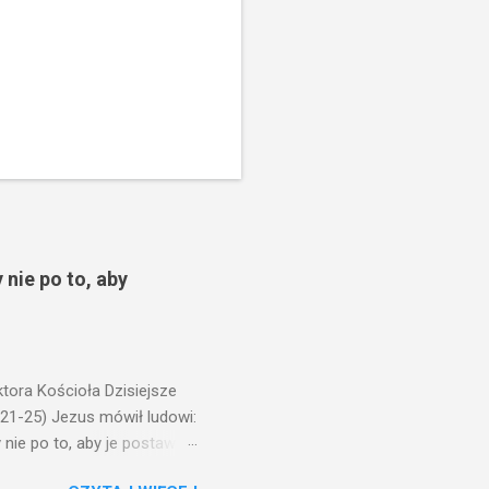
 nie po to, aby
ora Kościoła Dzisiejsze
,21-25) Jezus mówił ludowi:
nie po to, aby je postawić
o ma uszy do słuchania,