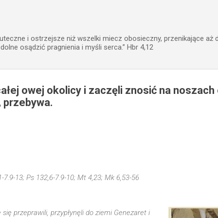
Przejdź do głównej zawartości
uteczne i ostrzejsze niż wszelki miecz obosieczny, przenikające aż 
zdolne osądzić pragnienia i myśli serca.” Hbr 4,12
całej owej okolicy i zaczęli znosić na noszac
i, przebywa.
,1-7.9-13; Ps 132,6-7.9-10; Mt 4,23; Mk 6,53-56
się przeprawili, przypłynęli do ziemi Genezaret i