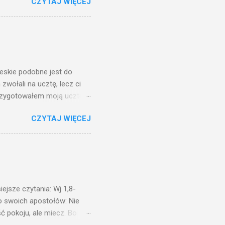
CZYTAJ WIĘCEJ
, jaką wy mierzycie,
 ma, pozbawią go i tego, co
zy po to wnosi się światło,
na świeczniku? Nie ma
świetle jest nam dobrze
ieskie podobne jest do
zwołali na ucztę, lecz ci
przygotowałem moją ucztę:
 to i poszli: jeden na
CZYTAJ WIĘCEJ
. Na to król uniósł się
ł swoim sługom: Uczta
ście na ucztę wszystkich,
obrych. I sala zapełniła się
ejsze czytania: Wj 1,8-
do swoich apostołów: Nie
ć pokoju, ale miecz. Bo