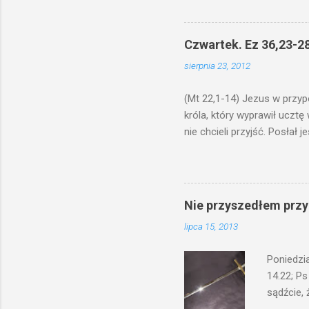
niechaj s
odmierzą
ma. W dzi
Czwartek. Ez 36,23-28
by je po
sierpnia 23, 2012
bowiem ni
znana...A 
(Mt 22,1-14) Jezus w przyp
króla, który wyprawił ucztę
nie chcieli przyjść. Posła
woły i tuczne zwierzęta pobi
swoje pole, drugi do swego k
gniewem. Posłał swe wojska
wprawdzie jest gotowa, lecz 
Nie przyszedłem przyn
których spotkacie. Słudzy ci
lipca 15, 2013
biesiadnikami. Wszedł król, ż
Poniedzi
14.22; Ps
sądźcie, 