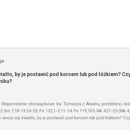
oga
wiatło, by je postawić pod korcem lub pod łóżkiem? Czy
niku?
 Wspomnienie obowiązkowe św. Tomasza z Akwinu, prezbitera i dokt
 2 Sm 7,18-19.24-29; Ps 132,1-5.11-14; Ps 119,105; Mk 4,21-25 (Mk 4
 wnosi się światło, by je postawić pod korcem lub pod łóżkiem? Czy 
niku? Nie ma bowiem nic ukrytego, co by nie miało wyjść na jaw. Kt