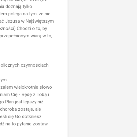
ia doznają tylko
em polega na tym, że nie
tykać Jezusa w Najświętszym
żności) Chodzi o to, by
przepełnionym wiarą w to,
bolicznych czynnościach
tym.
szałem wielokrotnie słowo
wniam Cię - Będę z Tobą i
 Plan jest lepszy niż
choroba zostaje, ale
śli się Go dotkniesz...
dź na to pytanie zostaw