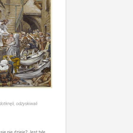
otknęli, odzyskiwali
ię nie dzieje? Jest tyle