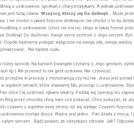
itwą o uzdrowienie, spotkań z charyzmatykami. A jednak uzdrowien
owe jest tutaj zdanie:
Wszyscy, którzy się Go dotknęli...
Może probl
a. I nie chodzi o jakieś fizyczne dotknięcie, nie chodzi o to by do
modlitwą o uzdrowienie. (choć nie ma nic złego w takiej formie pobo
a. Dotknąć Go duchowo. Swoje serce zestroić z Jego sercem. Być 
. Dopóki będziemy polegać wyłącznie na swojej sile, swojej wiedzy.
jonalizować... Nie będzie cudu.
różny sposób. Na kartach Ewangelii czytamy o Jego gestach, sym
ach itp.) Ale przecież to nie gest uzdrawia. Nie czynność.
z przejdzie w procesji z monstrancją czy też nie. Jezus jest ponad 
 w wąskich ramach, które stawiamy Mu, prosząc o uzdrowienie. Sły
"Pan chce Cię uzdrowić rękami lekarzy. Poddaj się operacji, bo zape
em Bóg przez chorobę chcę nam coś pokazać. Chce pokazać, że Jego
zi czasem z zupełnie innej strony, niż się wydaje. Czasem fizyczna 
uzdrowiona zostaje dusza. Ważne jest jedno... Pan działa z mocą. I je
go całym sercem... Bądź pewien, że odzyskasz zdrowie. Jak? Odpowie