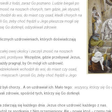
siedli z łodzi, zaraz Go poznano. Ludzie biegali po
 znosić na noszach chorych, tam gdzie, jak słyszeli,
hodził do wsi, do miast czy osad, kładli chorych na
li Go, żeby choć frędzli u Jego płaszcza mogli się
się Go dotknęli, odzyskiwali zdrowie.
 licznych uzdrowieniach, których doświadczają
 całej owej okolicy i zaczęli znosić na noszach
szeli, przebywa.
Wszędzie, gdzie przebywał Jezus,
ażdy pragnął, by On mógł ich uzdrowić.
gdziekolwiek wchodził do wsi, do miast czy osad,
 miejscach i prosili Go, żeby choć frędzli u Jego
.
 byli chorzy... A on uzdrawiał ich. Mało tego:
wszyscy, którzy się Go d
li zdrowie, spośród tych, którzy się Go dotknęli.
da zdarzają się każdego dnia. Jezus chce uzdrowić każdego z nas.
dził ze spotkania z Nim przemieniony. Ale - powie ktoś - czemu tak s