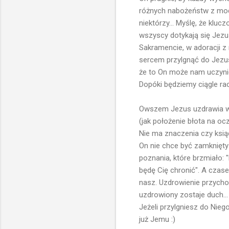
różnych nabożeństw z modl
niektórzy... Myślę, że klucz
wszyscy dotykają się Jezus
Sakramencie, w adoracji z 
sercem przylgnąć do Jezus
że to On może nam uczynić
Dopóki będziemy ciągle rac
Owszem Jezus uzdrawia w 
(jak położenie błota na ocz
Nie ma znaczenia czy ksiąd
On nie chce być zamknięty
poznania, które brzmiało: 
będę Cię chronić". A czas
nasz. Uzdrowienie przychod
uzdrowiony zostaje duch... 
Jeżeli przylgniesz do Nie
już Jemu :)