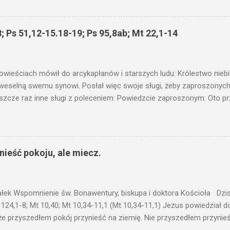
łucha. I mówił im: Uważajcie na to, czego słuchacie. Taką samą miarą
 wam i jeszcze wam dołożą. Bo kto ma, temu będzie dane; a kto nie
siejszym fragmencie z Ewangelii Jezus kontynuuje przypowieści.... C
; Ps 51,12-15.18-19; Ps 95,8ab; Mt 22,1-14
stawić pod korcem lub pod łóżkiem? Czy nie po to, aby je postawić 
c ukrytego, co by nie miało wyjść na jaw. Myślę, że przypowieść o 
nawet jeżeli nie jest, prawdy w niej zawarte są...że użyj...
owieściach mówił do arcykapłanów i starszych ludu: Królestwo nieb
 weselną swemu synowi. Posłał więc swoje sługi, żeby zaproszonych 
ł jeszcze raz inne sługi z poleceniem: Powiedzcie zaproszonym: Oto 
te i wszystko jest gotowe. Przyjdźcie na ucztę! Lecz oni zlekceważyli
upiectwa, a inni pochwycili jego sługi i znieważywszy [ich], pozabijali
 i kazał wytracić owych zabójców, a miasto ich spalić. Wtedy rzek
zaproszeni nie byli jej godni. Idźcie więc na rozstajne drogi i zapro
ieść pokoju, ale miecz.
 wyszli na drogi i sprowadzili wszystkich, których napotkali: złych i d
eby się pr...
ałek Wspomnienie św. Bonawentury, biskupa i doktora Kościoła Dzisi
 124,1-8; Mt 10,40; Mt 10,34-11,1 (Mt 10,34-11,1) Jezus powiedział 
że przyszedłem pokój przynieść na ziemię. Nie przyszedłem przynieś