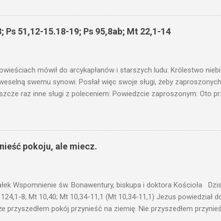
łucha. I mówił im: Uważajcie na to, czego słuchacie. Taką samą miarą
 wam i jeszcze wam dołożą. Bo kto ma, temu będzie dane; a kto nie
siejszym fragmencie z Ewangelii Jezus kontynuuje przypowieści.... C
; Ps 51,12-15.18-19; Ps 95,8ab; Mt 22,1-14
stawić pod korcem lub pod łóżkiem? Czy nie po to, aby je postawić 
c ukrytego, co by nie miało wyjść na jaw. Myślę, że przypowieść o 
nawet jeżeli nie jest, prawdy w niej zawarte są...że użyj...
owieściach mówił do arcykapłanów i starszych ludu: Królestwo nieb
 weselną swemu synowi. Posłał więc swoje sługi, żeby zaproszonych 
ł jeszcze raz inne sługi z poleceniem: Powiedzcie zaproszonym: Oto 
te i wszystko jest gotowe. Przyjdźcie na ucztę! Lecz oni zlekceważyli
upiectwa, a inni pochwycili jego sługi i znieważywszy [ich], pozabijali
 i kazał wytracić owych zabójców, a miasto ich spalić. Wtedy rzek
zaproszeni nie byli jej godni. Idźcie więc na rozstajne drogi i zapro
ieść pokoju, ale miecz.
 wyszli na drogi i sprowadzili wszystkich, których napotkali: złych i d
eby się pr...
ałek Wspomnienie św. Bonawentury, biskupa i doktora Kościoła Dzisi
 124,1-8; Mt 10,40; Mt 10,34-11,1 (Mt 10,34-11,1) Jezus powiedział 
że przyszedłem pokój przynieść na ziemię. Nie przyszedłem przynieś
łem poróżnić syna z jego ojcem, córkę z matką, synową z teściową; 