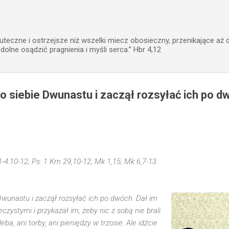
Przejdź do głównej zawartości
uteczne i ostrzejsze niż wszelki miecz obosieczny, przenikające aż 
zdolne osądzić pragnienia i myśli serca.” Hbr 4,12
o siebie Dwunastu i zaczął rozsyłać ich po d
,1-4.10-12; Ps: 1 Krn 29,10-12; Mk 1,15; Mk 6,7-13
Dwunastu i zaczął rozsyłać ich po dwóch. Dał im
zystymi i przykazał im, żeby nic z sobą nie brali
eba, ani torby, ani pieniędzy w trzosie. Ale idźcie