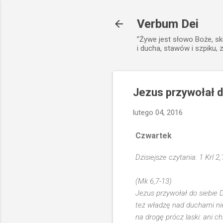
Verbum Dei
”Żywe jest słowo Boże, sk
i ducha, stawów i szpiku, 
Jezus przywołał d
lutego 04, 2016
Czwartek
Dzisiejsze czytania: 1 Krl 2
(Mk 6,7-13)
Jezus przywołał do siebie 
też władzę nad duchami niec
na drogę prócz laski: ani chl