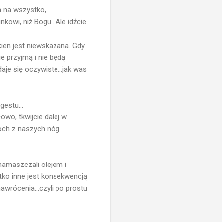
m na wszystko,
owi, niż Bogu...Ale idźcie
ien jest niewskazana. Gdy
e przyjmą i nie będą
je się oczywiste...jak was
estu...
owo, tkwijcie dalej w
proch z naszych nóg
namaszczali olejem i
tko inne jest konsekwencją
awrócenia...czyli po prostu