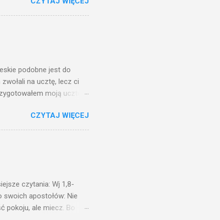
CZYTAJ WIĘCEJ
, jaką wy mierzycie,
 ma, pozbawią go i tego, co
zy po to wnosi się światło,
na świeczniku? Nie ma
świetle jest nam dobrze
ieskie podobne jest do
zwołali na ucztę, lecz ci
przygotowałem moją ucztę:
 to i poszli: jeden na
CZYTAJ WIĘCEJ
. Na to król uniósł się
ł swoim sługom: Uczta
ście na ucztę wszystkich,
obrych. I sala zapełniła się
ejsze czytania: Wj 1,8-
do swoich apostołów: Nie
ć pokoju, ale miecz. Bo
i będą nieprzyjaciółmi