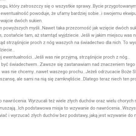
Bogu, który zatroszczy się o wszystkie sprawy...Bycie przygotowany
wentualność powoduje, że ufamy bardziej sobie...i swojemu ekwipunk
ewajcie dwóch sukien.
em powyższych myśli...Nawet taka przezorność jak wzięcie dwóch suk
, zostańcie tam, aż stamtąd wyjdziecie. Jeśli w jakim miejscu was ni
d strząśnijcie proch z nóg waszych na świadectwo dla nich. To wyda
iecie...
ewentualności...Jeśli was nie przyjmą, strząśnijcie proch z nóg...
a być świadectwem...Zawsze się zastanawiam nad znaczeniem tego g
 was nie chcemy...nawet waszego prochu...Jeżeli odrzucacie Boże Sł
 szansę, ale sami na nią się zamknęliście...Dlatego teraz niech ten 
do nawrócenia. Wyrzucali też wiele złych duchów oraz wielu chorych 
yruszają...Ich podstawowa misja to wzywanie do nawrócenia...Wszys
awiać i wyrzucać złych duchów bez podstawy, jaką jest wzywanie do n