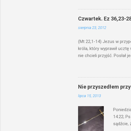
niechaj s
odmierzą
ma. W dzi
Czwartek. Ez 36,23-28
by je po
sierpnia 23, 2012
bowiem ni
znana...A 
(Mt 22,1-14) Jezus w przyp
króla, który wyprawił ucztę
nie chcieli przyjść. Posła
woły i tuczne zwierzęta pobi
swoje pole, drugi do swego k
gniewem. Posłał swe wojska
wprawdzie jest gotowa, lecz 
Nie przyszedłem przyn
których spotkacie. Słudzy ci
lipca 15, 2013
biesiadnikami. Wszedł król, ż
Poniedzi
14.22; Ps
sądźcie, 
przyszed