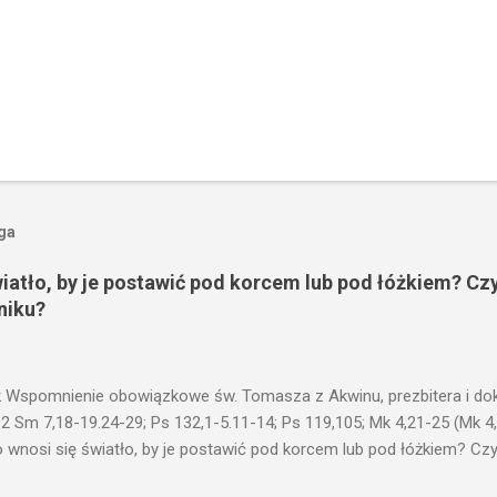
oga
wiatło, by je postawić pod korcem lub pod łóżkiem? Czy
niku?
 Wspomnienie obowiązkowe św. Tomasza z Akwinu, prezbitera i dokt
 2 Sm 7,18-19.24-29; Ps 132,1-5.11-14; Ps 119,105; Mk 4,21-25 (Mk 4
 wnosi się światło, by je postawić pod korcem lub pod łóżkiem? Czy 
niku? Nie ma bowiem nic ukrytego, co by nie miało wyjść na jaw. Kt