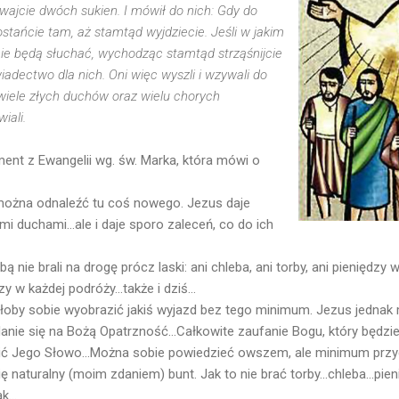
ewajcie dwóch sukien. I mówił do nich: Gdy do
stańcie tam, aż stamtąd wyjdziecie. Jeśli w jakim
nie będą słuchać, wychodząc stamtąd strząśnijcie
adectwo dla nich. Oni więc wyszli i wzywali do
wiele złych duchów oraz wielu chorych
iali.
ment z Ewangelii wg. św. Marka, która mówi o
ożna odnaleźć tu coś nowego. Jezus daje
 duchami...ale i daje sporo zaleceń, co do ich
ą nie brali na drogę prócz laski: ani chleba, ani torby, ani pieniędzy w
y w każdej podróży...także i dziś...
yłoby sobie wyobrazić jakiś wyjazd bez tego minimum. Jezus jednak m
nie się na Bożą Opatrzność...Całkowite zaufanie Bogu, który będzie
osić Jego Słowo...Można sobie powiedzieć owszem, ale minimum prz
ię naturalny (moim zdaniem) bunt. Jak to nie brać torby...chleba...pien
...