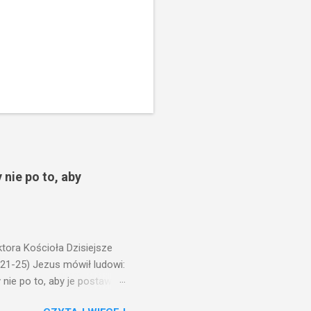
 nie po to, aby
ora Kościoła Dzisiejsze
,21-25) Jezus mówił ludowi:
nie po to, aby je postawić
o ma uszy do słuchania,