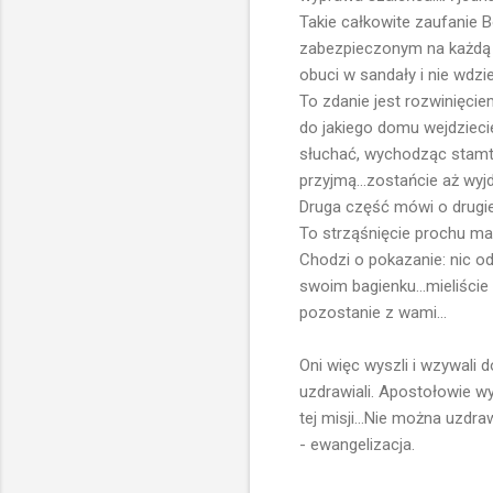
Takie całkowite zaufanie 
zabezpieczonym na każdą e
obuci w sandały i nie wdzi
To zdanie jest rozwinięci
do jakiego domu wejdziecie
słuchać, wychodząc stamtą
przyjmą...zostańcie aż wyjdz
Druga część mówi o drugiej 
To strząśnięcie prochu m
Chodzi o pokazanie: nic od
swoim bagienku...mieliście
pozostanie z wami...
Oni więc wyszli i wzywali 
uzdrawiali. Apostołowie w
tej misji...Nie można uzdr
- ewangelizacja.