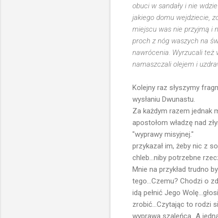
obuci w sandały i nie wdzi
jakiego domu wejdziecie, zo
miejscu was nie przyjmą i 
proch z nóg waszych na świ
nawrócenia. Wyrzucali też 
namaszczali olejem i uzdraw
Kolejny raz słyszymy frag
wysłaniu Dwunastu.
Za każdym razem jednak m
apostołom władzę nad złymi
"wyprawy misyjnej."
przykazał im, żeby nic z sob
chleb...niby potrzebne rzecz
Mnie na przykład trudno b
tego...Czemu? Chodzi o zda
idą pełnić Jego Wolę...gł
zrobić...Czytając to rodzi s
wyprawa szaleńca...A jednak