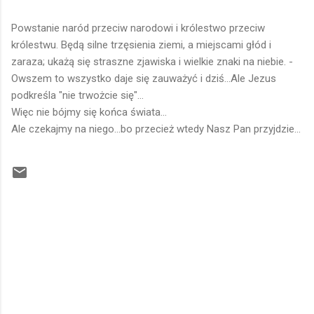
Powstanie naród przeciw narodowi i królestwo przeciw
królestwu. Będą silne trzęsienia ziemi, a miejscami głód i
zaraza; ukażą się straszne zjawiska i wielkie znaki na niebie. -
Owszem to wszystko daje się zauważyć i dziś...Ale Jezus
podkreśla "nie trwożcie się"...
Więc nie bójmy się końca świata...
Ale czekajmy na niego...bo przecież wtedy Nasz Pan przyjdzie...
K
o
m
e
n
t