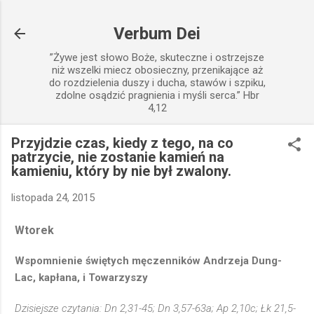
Przejdź do głównej zawartości
Verbum Dei
”Żywe jest słowo Boże, skuteczne i ostrzejsze
niż wszelki miecz obosieczny, przenikające aż
do rozdzielenia duszy i ducha, stawów i szpiku,
zdolne osądzić pragnienia i myśli serca.” Hbr
4,12
Przyjdzie czas, kiedy z tego, na co
patrzycie, nie zostanie kamień na
kamieniu, który by nie był zwalony.
listopada 24, 2015
Wtorek
Wspomnienie świętych męczenników Andrzeja Dung-
Lac, kapłana, i Towarzyszy
Dzisiejsze czytania: Dn 2,31-45; Dn 3,57-63a; Ap 2,10c; Łk 21,5-