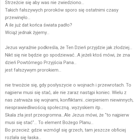
Strzeżcie się aby was nie zwiedziono...
Takich fałszywych proroków sporo się ostatnimi czasy
przewinęło...
A ile już dat końca świata padło?
Wciąż jednak żyjemy...
Jezus wyraźnie podkreśla, że Ten Dzień przyjdzie jak złodziej...
Nikt się nie będzie go spodziewać...A jeżeli ktoś mówi, że zna
dzień Powtórnego Przyjścia Pana...
jest fałszywym prorokiem...
nie trwożcie się, gdy posłyszycie o wojnach i przewrotach. To
najpierw musi się stać, ale nie zaraz nastąpi koniec. Wielu z
nas zatrważa się wojnami, konfliktami...cierpieniem niewinnych,
niesprawiedliwością społeczną...wyzyskiem itp...
Skala zła jest przeogromna...Ale Jezus mówi, że "to najpierw
musi się stać"... To element Bożego Planu...
Bo przecież: gdzie wzmógł się grzech, tam jeszcze obficiej
rozlała się łaska...