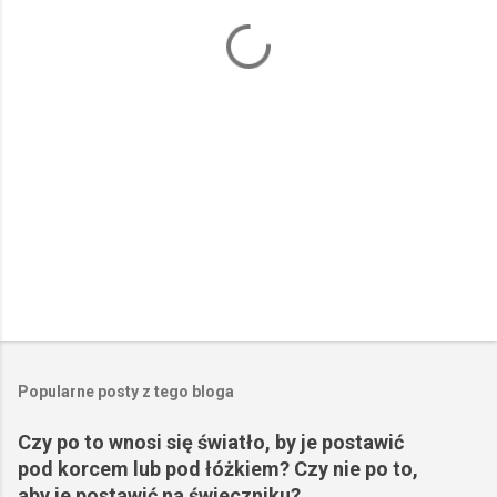
a
r
z
e
Popularne posty z tego bloga
Czy po to wnosi się światło, by je postawić
pod korcem lub pod łóżkiem? Czy nie po to,
aby je postawić na świeczniku?