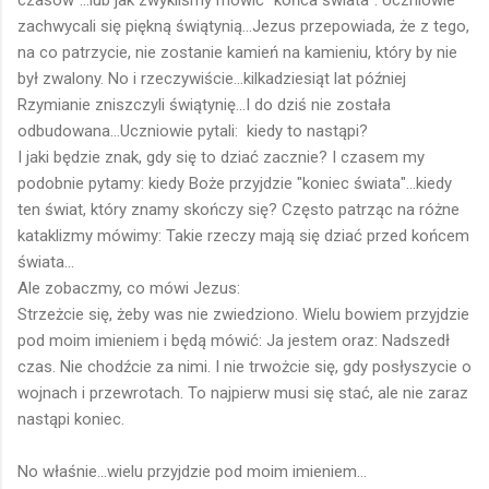
czasów"...lub jak zwykliśmy mówić "końca świata". Uczniowie
zachwycali się piękną świątynią...Jezus przepowiada, że z tego,
na co patrzycie, nie zostanie kamień na kamieniu, który by nie
był zwalony. No i rzeczywiście...kilkadziesiąt lat później
Rzymianie zniszczyli świątynię...I do dziś nie została
odbudowana...Uczniowie pytali: kiedy to nastąpi?
I jaki będzie znak, gdy się to dziać zacznie? I czasem my
podobnie pytamy: kiedy Boże przyjdzie "koniec świata"...kiedy
ten świat, który znamy skończy się? Często patrząc na różne
kataklizmy mówimy: Takie rzeczy mają się dziać przed końcem
świata...
Ale zobaczmy, co mówi Jezus:
Strzeżcie się, żeby was nie zwiedziono. Wielu bowiem przyjdzie
pod moim imieniem i będą mówić: Ja jestem oraz: Nadszedł
czas. Nie chodźcie za nimi. I nie trwożcie się, gdy posłyszycie o
wojnach i przewrotach. To najpierw musi się stać, ale nie zaraz
nastąpi koniec.
No właśnie...wielu przyjdzie pod moim imieniem...