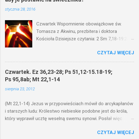
stycznia 28, 2016
Czwartek Wspomnienie obowiązkowe św.
Tomasza z Akwinu, prezbitera i doktora
Kościoła Dzisiejsze czytania: 2 Sm 7,18-19.24-
29; Ps 132,1-5.11-14; Ps 119,105; Mk 4,21-25
CZYTAJ WIĘCEJ
(Mk 4,21-25) Jezus mówił ludowi: Czy po to
wnosi się światło, by je postawić pod korcem
lub pod łóżkiem? Czy nie po to, aby je postawić
Czwartek. Ez 36,23-28; Ps 51,12-15.18-19;
na świeczniku? Nie ma bowiem nic ukrytego, co
Ps 95,8ab; Mt 22,1-14
by nie miało wyjść na jaw. Kto ma uszy do
sierpnia 23, 2012
słuchania, niechaj słucha. I mówił im: Uważajcie
na to, czego słuchacie. Taką samą miarą, jaką
(Mt 22,1-14) Jezus w przypowieściach mówił do arcykapłanów
wy mierzycie, odmierzą wam i jeszcze wam
i starszych ludu: Królestwo niebieskie podobne jest do króla,
dołożą. Bo kto ma, temu będzie dane; a kto nie
który wyprawił ucztę weselną swemu synowi. Posłał więc
ma, pozbawią go i tego, co ma. W dzisiejszym
swoje sługi, żeby zaproszonych zwołali na ucztę, lecz ci nie
fragmencie z Ewangelii Jezus kontynuuje
CZYTAJ WIĘCEJ
chcieli przyjść. Posłał jeszcze raz inne sługi z poleceniem:
przypowieści.... Czy po to wnosi się światło, by