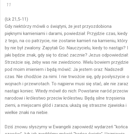
11
(Łk 21,5-11)
Gdy niektórzy mówili o świątyni, że jest przyozdobiona
pięknymi kamieniami i darami, powiedział: Przyjdzie czas, kiedy
z tego, na co patrzycie, nie zostanie kamień na kamieniu, który
by nie był zwalony. Zapytali Go: Nauczycielu, kiedy to nastąpi? I
jaki będzie znak, gdy się to dziać zacznie? Jezus odpowiedział:
Strzeżcie się, żeby was nie zwiedziono. Wielu bowiem przyjdzie
pod moim imieniem i będą mówić: Ja jestem oraz: Nadszedł
czas. Nie chodźcie za nimi. I nie trwożcie się, gdy posłyszycie o
wojnach i przewrotach. To najpierw musi się stać, ale nie zaraz
nastąpi koniec. Wtedy mówił do nich: Powstanie naród przeciw
narodowi i królestwo przeciw królestwu. Będą silne trzęsienia
ziemi, a miejscami głód i zaraza; ukażą się straszne zjawiska i
wielkie znaki na niebie.
Dziś znowu słyszymy w Ewangelii zapowiedź wydarzeń "końca