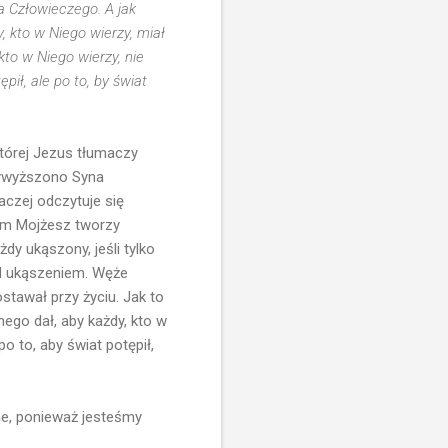
na Człowieczego. A jak
 kto w Niego wierzy, miał
to w Niego wierzy, nie
pił, ale po to, by świat
tórej Jezus tłumaczy
wywyższono Syna
aczej odczytuje się
rym Mojżesz tworzy
dy ukąszony, jeśli tylko
zed ukąszeniem. Węże
ostawał przy życiu. Jak to
ego dał, aby każdy, kto w
o to, aby świat potępił,
ne, ponieważ jesteśmy