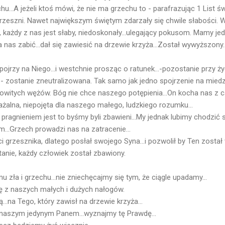
chu...A jeżeli ktoś mówi, że nie ma grzechu to - parafrazując 1 List ś
grzeszni. Nawet największym świętym zdarzały się chwile słabości.
każdy z nas jest słaby, niedoskonały...ulegający pokusom. Mamy jed
a nas zabić...dał się zawiesić na drzewie krzyża...Został wywyższony
ojrzy na Niego...i westchnie prosząc o ratunek...-pozostanie przy ży
h - zostanie zneutralizowana. Tak samo jak jedno spojrzenie na mie
dowitych wężów. Bóg nie chce naszego potępienia...On kocha nas z 
żalna, niepojęta dla naszego małego, ludzkiego rozumku...
pragnieniem jest to byśmy byli zbawieni...My jednak lubimy chodzić 
...Grzech prowadzi nas na zatracenie...
i grzesznika, dlatego posłał swojego Syna...i pozwolił by Ten zosta
anie, każdy człowiek został zbawiony.
 zła i grzechu...nie zniechęcajmy się tym, że ciągle upadamy...
ę z naszych małych i dużych nałogów.
...na Tego, który zawisł na drzewie krzyża...
t naszym jedynym Panem...wyznajmy tę Prawdę...