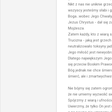
Nikt z nas nie uniknie grze
wszyscy jesteśmy słabi i 
Boga...wobec Jego Chwały, 
Jezus Chrystus - dał się z
Mojżesza.
Zatem każdy, kto z wiarą sp
Trucizna - jaką jest grzec
neutralizowało toksyny ja
Jego miłość jest niewyobra
Dlatego największym Jego 
się przeciw Boskim Prawom
Bóg jednak nie chce śmierc
śmierć, ale i zmartwychwst
Nie bójmy się zatem ogromu
że nie umiemy wyzwolić si
Spójrzmy z wiarą i ufnością
Uwierzmy, że tylko On jes