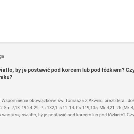
oga
wiatło, by je postawić pod korcem lub pod łóżkiem? Czy
niku?
 Wspomnienie obowiązkowe św. Tomasza z Akwinu, prezbitera i dokt
 2 Sm 7,18-19.24-29; Ps 132,1-5.11-14; Ps 119,105; Mk 4,21-25 (Mk 4
 wnosi się światło, by je postawić pod korcem lub pod łóżkiem? Czy 
niku? Nie ma bowiem nic ukrytego, co by nie miało wyjść na jaw. Kt
łucha. I mówił im: Uważajcie na to, czego słuchacie. Taką samą miarą