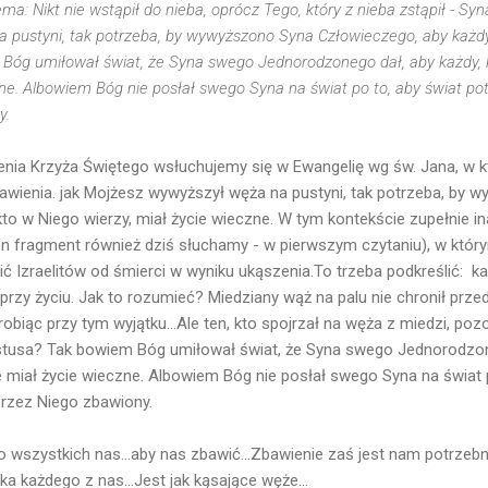
a: Nikt nie wstąpił do nieba, oprócz Tego, który z nieba zstąpił - Sy
pustyni, tak potrzeba, by wywyższono Syna Człowieczego, aby każdy,
Bóg umiłował świat, że Syna swego Jednorodzonego dał, aby każdy, k
zne. Albowiem Bóg nie posłał swego Syna na świat po to, aby świat potę
y.
nia Krzyża Świętego wsłuchujemy się w Ewangelię wg św. Jana, w k
wienia. jak Mojżesz wywyższył węża na pustyni, tak potrzeba, by 
to w Niego wierzy, miał życie wieczne. W tym kontekście zupełnie in
ten fragment również dziś słuchamy - w pierwszym czytaniu), w któ
ć Izraelitów od śmierci w wyniku ukąszenia.To trzeba podkreślić: każ
 przy życiu. Jak to rozumieć? Miedziany wąż na palu nie chronił pr
obiąc przy tym wyjątku...Ale ten, kto spojrzał na węża z miedzi, poz
ystusa? Tak bowiem Bóg umiłował świat, że Syna swego Jednorodzon
ale miał życie wieczne. Albowiem Bóg nie posłał swego Syna na świat p
 przez Niego zbawiony.
o wszystkich nas...aby nas zbawić...Zbawienie zaś jest nam potrzeb
ka każdego z nas...Jest jak kąsające węże...