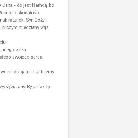
w. Jana - do jest kłamcą, bo
 Wobec doskonałości
nak ratunek...Syn Boży -
....Niczym miedziany wąż
ciu.
dzianego węża
całego swojego serca.
swoimi drogami...buntujemy
ł wywyższony. By przez tę