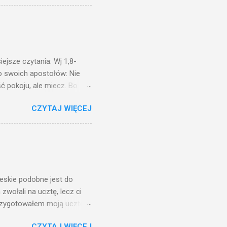
 ma, pozbawią go i tego, co
zy po to wnosi się światło,
na świeczniku? Nie ma
świetle jest nam dobrze
ejsze czytania: Wj 1,8-
do swoich apostołów: Nie
ć pokoju, ale miecz. Bo
i będą nieprzyjaciółmi
CZYTAJ WIĘCEJ
st Mnie godzien. I kto kocha
rzyża, a idzie za Mną, nie
cie z mego powodu, znajdzie
tóry Mnie posłał. Kto
awiedliwego, jako
ieskie podobne jest do
zwołali na ucztę, lecz ci
przygotowałem moją ucztę:
 to i poszli: jeden na
CZYTAJ WIĘCEJ