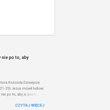
 nie po to, aby
ora Kościoła Dzisiejsze
,21-25) Jezus mówił ludowi:
nie po to, aby je postawić
o ma uszy do słuchania,
CZYTAJ WIĘCEJ
, jaką wy mierzycie,