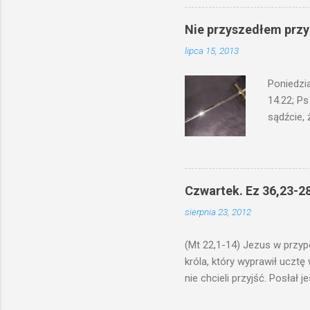
odmierzą
ma. W dzi
Nie przyszedłem przyn
by je po
lipca 15, 2013
bowiem ni
znana...A 
Poniedzi
14.22; Ps
sądźcie, 
przyszed
człowieka
syna lub 
jest Mnie
Czwartek. Ez 36,23-28
je. Kto w
sierpnia 23, 2012
przyjmuje
sprawied
(Mt 22,1-14) Jezus w przyp
króla, który wyprawił ucztę
nie chcieli przyjść. Posła
woły i tuczne zwierzęta pobi