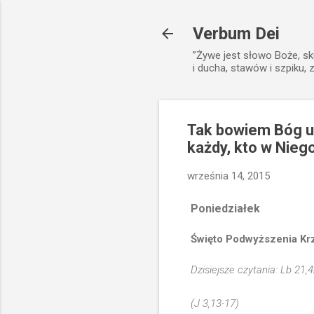
Verbum Dei
”Żywe jest słowo Boże, sk
i ducha, stawów i szpiku, 
Tak bowiem Bóg u
każdy, kto w Niego
września 14, 2015
Poniedziałek
Święto Podwyższenia Kr
Dzisiejsze czytania: Lb 21,4
(J 3,13-17)