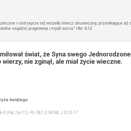
Przejdź do głównej zawartości
uteczne i ostrzejsze niż wszelki miecz obosieczny, przenikające aż 
zdolne osądzić pragnienia i myśli serca.” Hbr 4,12
miłował świat, że Syna swego Jednorodzoneg
 wierzy, nie zginął, ale miał życie wieczne.
zyża świętego
b-9 (Flp 2,6-11); Ps 78,1-2.34-38; J 3,13-17