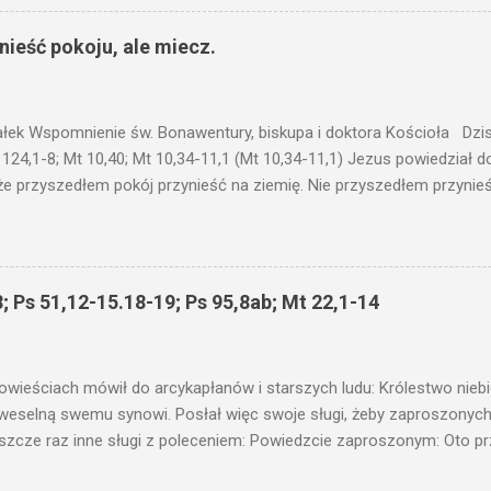
 wam i jeszcze wam dołożą. Bo kto ma, temu będzie dane; a kto nie
siejszym fragmencie z Ewangelii Jezus kontynuuje przypowieści.... C
ieść pokoju, ale miecz.
stawić pod korcem lub pod łóżkiem? Czy nie po to, aby je postawić 
c ukrytego, co by nie miało wyjść na jaw. Myślę, że przypowieść o 
nawet jeżeli nie jest, prawdy w niej zawarte są...że użyj...
ałek Wspomnienie św. Bonawentury, biskupa i doktora Kościoła Dzisi
 124,1-8; Mt 10,40; Mt 10,34-11,1 (Mt 10,34-11,1) Jezus powiedział 
że przyszedłem pokój przynieść na ziemię. Nie przyszedłem przynieś
łem poróżnić syna z jego ojcem, córkę z matką, synową z teściową; 
 jego domownicy. Kto kocha ojca lub matkę bardziej niż Mnie, nie je
córkę bardziej niż Mnie, nie jest Mnie godzien. Kto nie bierze swego k
 godzien. Kto chce znaleźć swe życie, straci je, a kto straci swe ży
; Ps 51,12-15.18-19; Ps 95,8ab; Mt 22,1-14
as przyjmuje, Mnie przyjmuje; a kto Mnie przyjmuje, przyjmuje Tego, k
 proroka, jako proroka, nagrodę proroka otrzyma. Kto przyjmuje spr
liwego, nagrodę sprawiedliwego otrzyma. Kto poda kubek św...
owieściach mówił do arcykapłanów i starszych ludu: Królestwo nieb
 weselną swemu synowi. Posłał więc swoje sługi, żeby zaproszonych 
ł jeszcze raz inne sługi z poleceniem: Powiedzcie zaproszonym: Oto 
te i wszystko jest gotowe. Przyjdźcie na ucztę! Lecz oni zlekceważyli