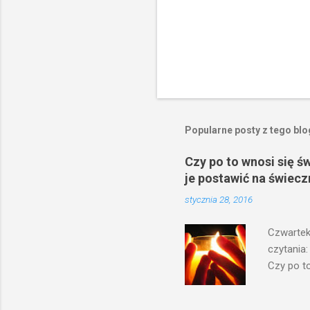
Popularne posty z tego bl
Czy po to wnosi się ś
je postawić na świecz
stycznia 28, 2016
Czwartek
czytania:
Czy po to
na świecz
niechaj s