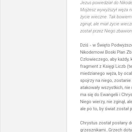
Jezus powiedział do Nikodem
Mojżesz wywyższył węża na 
życie wieczne. Tak bowiem 
zginął, ale miał życie wiec
został przez Niego zbawion
Dziś - w Święto Podwyższe
Nikodemowi Boski Plan Zba
Człowieczego, aby każdy, k
fragment z Księgi Liczb (
miedzianego węża, by ocali
spojrzy na niego, zostanie
atakowały wszystkich, nie r
ma się do Ewangelii i Chr
Niego wierzy, nie zginął, 
ale po to, by świat został
Chrystus został posłany d
grzesznikami...Grzech doty