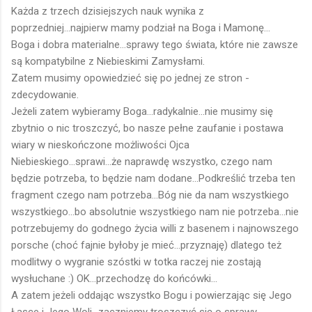
Każda z trzech dzisiejszych nauk wynika z
poprzedniej...najpierw mamy podział na Boga i Mamonę...
Boga i dobra materialne...sprawy tego świata, które nie zawsze
są kompatybilne z Niebieskimi Zamysłami.
Zatem musimy opowiedzieć się po jednej ze stron -
zdecydowanie.
Jeżeli zatem wybieramy Boga...radykalnie...nie musimy się
zbytnio o nic troszczyć, bo nasze pełne zaufanie i postawa
wiary w nieskończone możliwości Ojca
Niebieskiego...sprawi...że naprawdę wszystko, czego nam
będzie potrzeba, to będzie nam dodane...Podkreślić trzeba ten
fragment czego nam potrzeba...Bóg nie da nam wszystkiego
wszystkiego...bo absolutnie wszystkiego nam nie potrzeba...nie
potrzebujemy do godnego życia willi z basenem i najnowszego
porsche (choć fajnie byłoby je mieć...przyznaję) dlatego też
modlitwy o wygranie szóstki w totka raczej nie zostają
wysłuchane :) OK...przechodzę do końcówki...
A zatem jeżeli oddając wszystko Bogu i powierzając się Jego