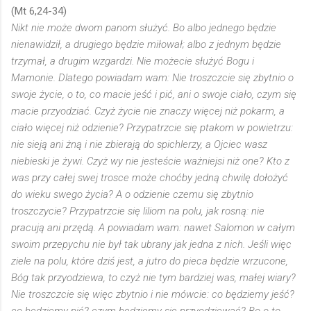
(Mt 6,24-34)
Nikt nie może dwom panom służyć. Bo albo jednego będzie
nienawidził, a drugiego będzie miłował; albo z jednym będzie
trzymał, a drugim wzgardzi. Nie możecie służyć Bogu i
Mamonie. Dlatego powiadam wam: Nie troszczcie się zbytnio o
swoje życie, o to, co macie jeść i pić, ani o swoje ciało, czym się
macie przyodziać. Czyż życie nie znaczy więcej niż pokarm, a
ciało więcej niż odzienie? Przypatrzcie się ptakom w powietrzu:
nie sieją ani żną i nie zbierają do spichlerzy, a Ojciec wasz
niebieski je żywi. Czyż wy nie jesteście ważniejsi niż one? Kto z
was przy całej swej trosce może choćby jedną chwilę dołożyć
do wieku swego życia? A o odzienie czemu się zbytnio
troszczycie? Przypatrzcie się liliom na polu, jak rosną: nie
pracują ani przędą. A powiadam wam: nawet Salomon w całym
swoim przepychu nie był tak ubrany jak jedna z nich. Jeśli więc
ziele na polu, które dziś jest, a jutro do pieca będzie wrzucone,
Bóg tak przyodziewa, to czyż nie tym bardziej was, małej wiary?
Nie troszczcie się więc zbytnio i nie mówcie: co będziemy jeść?