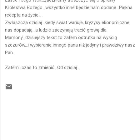
Łasce i Jego Woli...zaczniemy troszczyć się o sprawy
Królestwa Bożego...wszystko inne będzie nam dodane...Piękna
recepta na życie...
Zwłaszcza dzisiaj...kiedy świat wariuje, kryzysy ekonomiczne
nas dopadają...a ludzie zaczynają tracić głowę dla
Mamony...dzisiejszy tekst to zatem odtrutka na wyścig
szczurów...i wybieranie innego pana niż jedyny i prawdziwy nasz
Pan.
Zatem...czas to zmienić...Od dzisiaj...
K
o
m
e
n