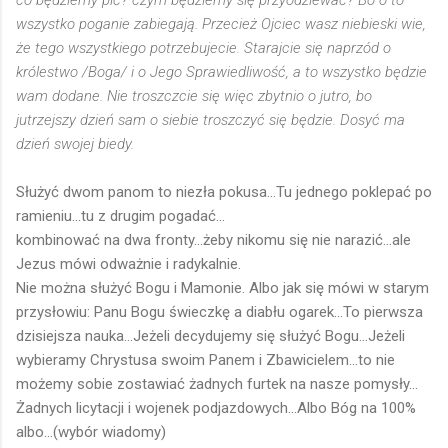
co będziemy pić? czym będziemy się przyodziewać? Bo o to
wszystko poganie zabiegają. Przecież Ojciec wasz niebieski wie,
że tego wszystkiego potrzebujecie. Starajcie się naprzód o
królestwo /Boga/ i o Jego Sprawiedliwość, a to wszystko będzie
wam dodane. Nie troszczcie się więc zbytnio o jutro, bo
jutrzejszy dzień sam o siebie troszczyć się będzie. Dosyć ma
dzień swojej biedy.
Służyć dwom panom to niezła pokusa...Tu jednego poklepać po
ramieniu...tu z drugim pogadać...
kombinować na dwa fronty...żeby nikomu się nie narazić...ale
Jezus mówi odważnie i radykalnie.
Nie można służyć Bogu i Mamonie. Albo jak się mówi w starym
przysłowiu: Panu Bogu świeczkę a diabłu ogarek...To pierwsza
dzisiejsza nauka...Jeżeli decydujemy się służyć Bogu...Jeżeli
wybieramy Chrystusa swoim Panem i Zbawicielem...to nie
możemy sobie zostawiać żadnych furtek na nasze pomysły...
Żadnych licytacji i wojenek podjazdowych...Albo Bóg na 100%
albo...(wybór wiadomy)