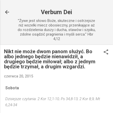
Przejdź do głównej zawartości
Verbum Dei
”Żywe jest słowo Boże, skuteczne i ostrzejsze
niż wszelki miecz obosieczny, przenikające aż
do rozdzielenia duszy i ducha, stawów i szpiku,
zdolne osądzić pragnienia i myśli serca.” Hbr
4,12
Nikt nie może dwom panom służyć. Bo
albo jednego będzie nienawidził, a
drugiego będzie miłował; albo z jednym
będzie trzymał, a drugim wzgardzi.
czerwca 20, 2015
Sobota
Dzisiejsze czytania: 2 Kor 12,1-10; Ps 34,8-13; 2 Kor 8,9; Mt
6,24-34