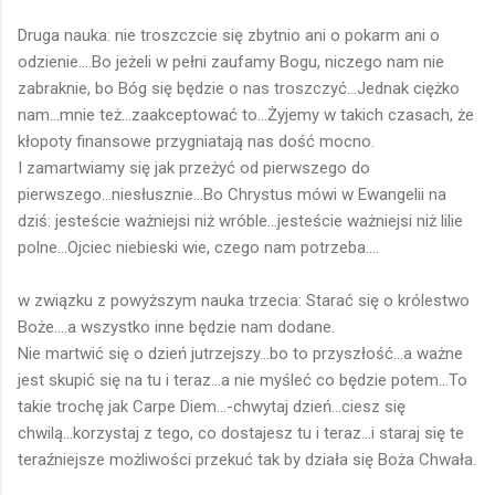
Druga nauka: nie troszczcie się zbytnio ani o pokarm ani o
odzienie....Bo jeżeli w pełni zaufamy Bogu, niczego nam nie
zabraknie, bo Bóg się będzie o nas troszczyć...Jednak ciężko
nam...mnie też...zaakceptować to...Żyjemy w takich czasach, że
kłopoty finansowe przygniatają nas dość mocno.
I zamartwiamy się jak przeżyć od pierwszego do
pierwszego...niesłusznie...Bo Chrystus mówi w Ewangelii na
dziś: jesteście ważniejsi niż wróble...jesteście ważniejsi niż lilie
polne...Ojciec niebieski wie, czego nam potrzeba....
w związku z powyższym nauka trzecia: Starać się o królestwo
Boże....a wszystko inne będzie nam dodane.
Nie martwić się o dzień jutrzejszy...bo to przyszłość...a ważne
jest skupić się na tu i teraz...a nie myśleć co będzie potem...To
takie trochę jak Carpe Diem...-chwytaj dzień...ciesz się
chwilą...korzystaj z tego, co dostajesz tu i teraz...i staraj się te
teraźniejsze możliwości przekuć tak by działa się Boża Chwała.