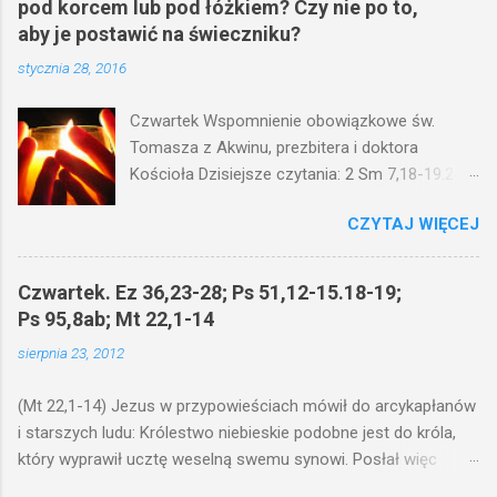
pod korcem lub pod łóżkiem? Czy nie po to,
aby je postawić na świeczniku?
stycznia 28, 2016
Czwartek Wspomnienie obowiązkowe św.
Tomasza z Akwinu, prezbitera i doktora
Kościoła Dzisiejsze czytania: 2 Sm 7,18-19.24-
29; Ps 132,1-5.11-14; Ps 119,105; Mk 4,21-25
CZYTAJ WIĘCEJ
(Mk 4,21-25) Jezus mówił ludowi: Czy po to
wnosi się światło, by je postawić pod korcem
lub pod łóżkiem? Czy nie po to, aby je postawić
Czwartek. Ez 36,23-28; Ps 51,12-15.18-19;
na świeczniku? Nie ma bowiem nic ukrytego, co
Ps 95,8ab; Mt 22,1-14
by nie miało wyjść na jaw. Kto ma uszy do
sierpnia 23, 2012
słuchania, niechaj słucha. I mówił im: Uważajcie
na to, czego słuchacie. Taką samą miarą, jaką
(Mt 22,1-14) Jezus w przypowieściach mówił do arcykapłanów
wy mierzycie, odmierzą wam i jeszcze wam
i starszych ludu: Królestwo niebieskie podobne jest do króla,
dołożą. Bo kto ma, temu będzie dane; a kto nie
który wyprawił ucztę weselną swemu synowi. Posłał więc
ma, pozbawią go i tego, co ma. W dzisiejszym
swoje sługi, żeby zaproszonych zwołali na ucztę, lecz ci nie
fragmencie z Ewangelii Jezus kontynuuje