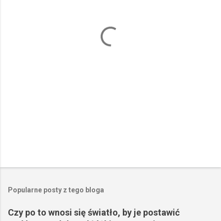
t
a
r
z
e
Popularne posty z tego bloga
Czy po to wnosi się światło, by je postawić