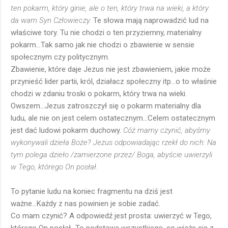
ten pokarm, który ginie, ale o ten, który trwa na wieki, a który
da wam Syn Człowieczy.
Te słowa mają naprowadzić lud na
właściwe tory. Tu nie chodzi o ten przyziemny, materialny
pokarm...Tak samo jak nie chodzi o zbawienie w sensie
społecznym czy politycznym.
Zbawienie, które daje Jezus nie jest zbawieniem, jakie może
przynieść lider partii, król, działacz społeczny itp...o to właśnie
chodzi w zdaniu troski o pokarm, który trwa na wieki.
Owszem...Jezus zatroszczył się o pokarm materialny dla
ludu, ale nie on jest celem ostatecznym...Celem ostatecznym
jest dać ludowi pokarm duchowy.
Cóż mamy czynić, abyśmy
wykonywali dzieła Boże? Jezus odpowiadając rzekł do nich: Na
tym polega dzieło /zamierzone przez/ Boga, abyście uwierzyli
w Tego, którego On posłał.
To pytanie ludu na koniec fragmentu na dziś jest
ważne...Każdy z nas powinien je sobie zadać.
Co mam czynić? A odpowiedź jest prosta: uwierzyć w Tego,