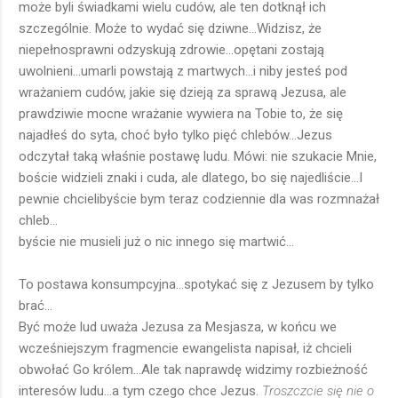
może byli świadkami wielu cudów, ale ten dotknął ich
szczególnie. Może to wydać się dziwne...Widzisz, że
niepełnosprawni odzyskują zdrowie...opętani zostają
uwolnieni...umarli powstają z martwych...i niby jesteś pod
wrażaniem cudów, jakie się dzieją za sprawą Jezusa, ale
prawdziwie mocne wrażanie wywiera na Tobie to, że się
najadłeś do syta, choć było tylko pięć chlebów...Jezus
odczytał taką właśnie postawę ludu. Mówi: nie szukacie Mnie,
boście widzieli znaki i cuda, ale dlatego, bo się najedliście...I
pewnie chcielibyście bym teraz codziennie dla was rozmnażał
chleb...
byście nie musieli już o nic innego się martwić...
To postawa konsumpcyjna...spotykać się z Jezusem by tylko
brać...
Być może lud uważa Jezusa za Mesjasza, w końcu we
wcześniejszym fragmencie ewangelista napisał, iż chcieli
obwołać Go królem...Ale tak naprawdę widzimy rozbieżność
interesów ludu...a tym czego chce Jezus.
Troszczcie się nie o