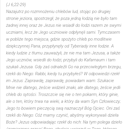
(J 6,22-29)
Nazajutrz po rozmnożeniu chlebów lud, stojąc po drugiej
stronie jeziora, spostrzegł, że poza jedną łodzią nie było tam
żadnej innej oraz że Jezus nie wsiadł do łodzi razem ze swymi
uczniami, lecz że Jego uczniowie odpłynęli sami. Tymczasem
w pobliże tego miejsca, gdzie spożyto chleb po modlitwie
dziękczynnej Pana, przypłynęły od Tyberiady inne łodzie. A
kiedy ludzie z tłumu zauważyli, że nie ma tam Jezusa, a także
Jego uczniów, wsiedli do łodzi, przybyli do Kafarnaum i tam
szukali Jezusa. Gdy zaś odnaleźli Go na przeciwległym brzegu,
rzekli do Niego: Rabbi, kiedy tu przybyłeś? W odpowiedzi rzekł
im Jezus: Zaprawdę, zaprawdę, powiadam wam: Szukacie
Mnie nie dlatego, żeście widzieli znaki, ale dlatego, żeście jedli
chleb do sytości. Troszczcie się nie o ten pokarm, który ginie,
ale o ten, który trwa na wieki, a który da wam Syn Człowieczy;
Jego to bowiem pieczęcią swą naznaczył Bóg Ojciec. Oni zaś
rzekli do Niego: Cóż mamy czynić, abyśmy wykonywali dzieła
Boże? Jezus odpowiadając rzekł do nich: Na tym polega dzieło