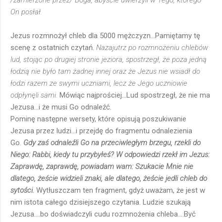
/zamierzone przez/ Boga, abyście uwierzyli w Tego, którego
On posłał.
Jezus rozmnożył chleb dla 5000 mężczyzn...Pamiętamy tę
scenę z ostatnich czytań.
Nazajutrz po rozmnożeniu chlebów
lud, stojąc po drugiej stronie jeziora, spostrzegł, że poza jedną
łodzią nie było tam żadnej innej oraz że Jezus nie wsiadł do
łodzi razem ze swymi uczniami, lecz że Jego uczniowie
odpłynęli sami.
Mówiąc najprościej...Lud spostrzegł, że nie ma
Jezusa...i że musi Go odnaleźć.
Pominę następne wersety, które opisują poszukiwanie
Jezusa przez ludzi...i przejdę do fragmentu odnalezienia
Go.
Gdy zaś odnaleźli Go na przeciwległym brzegu, rzekli do
Niego: Rabbi, kiedy tu przybyłeś? W odpowiedzi rzekł im Jezus:
Zaprawdę, zaprawdę, powiadam wam: Szukacie Mnie nie
dlatego, żeście widzieli znaki, ale dlatego, żeście jedli chleb do
sytości.
Wytłuszczam ten fragment, gdyż uważam, że jest w
nim istota całego dzisiejszego czytania. Ludzie szukają
Jezusa....bo doświadczyli cudu rozmnożenia chleba....Być