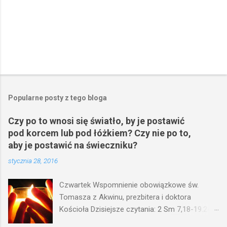
Popularne posty z tego bloga
Czy po to wnosi się światło, by je postawić
pod korcem lub pod łóżkiem? Czy nie po to,
aby je postawić na świeczniku?
stycznia 28, 2016
Czwartek Wspomnienie obowiązkowe św.
Tomasza z Akwinu, prezbitera i doktora
Kościoła Dzisiejsze czytania: 2 Sm 7,18-19.24-
29; Ps 132,1-5.11-14; Ps 119,105; Mk 4,21-25