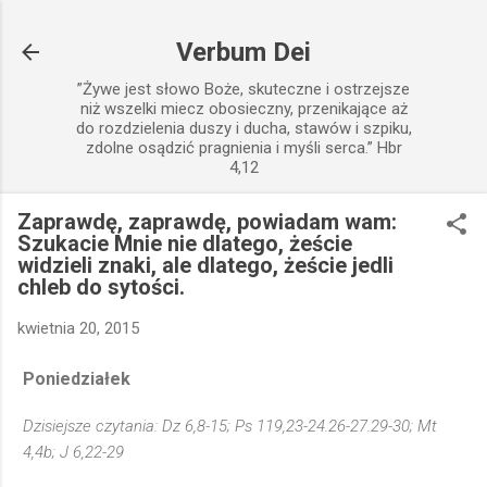
Przejdź do głównej zawartości
Verbum Dei
”Żywe jest słowo Boże, skuteczne i ostrzejsze
niż wszelki miecz obosieczny, przenikające aż
do rozdzielenia duszy i ducha, stawów i szpiku,
zdolne osądzić pragnienia i myśli serca.” Hbr
4,12
Zaprawdę, zaprawdę, powiadam wam:
Szukacie Mnie nie dlatego, żeście
widzieli znaki, ale dlatego, żeście jedli
chleb do sytości.
kwietnia 20, 2015
Poniedziałek
Dzisiejsze czytania: Dz 6,8-15; Ps 119,23-24.26-27.29-30; Mt
4,4b; J 6,22-29