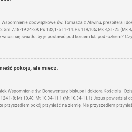
 Wspomnienie obowiązkowe św. Tomasza z Akwinu, prezbitera i dokt
 2 Sm 7,18-19.24-29; Ps 132,1-5.11-14; Ps 119,105; Mk 4,21-25 (Mk 4
 wnosi się światło, by je postawić pod korcem lub pod łóżkiem? Czy 
niku? Nie ma bowiem nic ukrytego, co by nie miało wyjść na jaw. Kt
łucha. I mówił im: Uważajcie na to, czego słuchacie. Taką samą miarą
 wam i jeszcze wam dołożą. Bo kto ma, temu będzie dane; a kto nie
siejszym fragmencie z Ewangelii Jezus kontynuuje przypowieści.... C
ieść pokoju, ale miecz.
stawić pod korcem lub pod łóżkiem? Czy nie po to, aby je postawić 
c ukrytego, co by nie miało wyjść na jaw. Myślę, że przypowieść o 
nawet jeżeli nie jest, prawdy w niej zawarte są...że użyj...
ałek Wspomnienie św. Bonawentury, biskupa i doktora Kościoła Dzisi
 124,1-8; Mt 10,40; Mt 10,34-11,1 (Mt 10,34-11,1) Jezus powiedział 
że przyszedłem pokój przynieść na ziemię. Nie przyszedłem przynieś
łem poróżnić syna z jego ojcem, córkę z matką, synową z teściową; 
 jego domownicy. Kto kocha ojca lub matkę bardziej niż Mnie, nie je
córkę bardziej niż Mnie, nie jest Mnie godzien. Kto nie bierze swego k