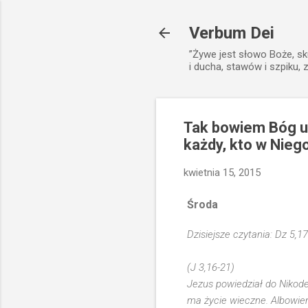
Verbum Dei
”Żywe jest słowo Boże, sk
i ducha, stawów i szpiku, 
Tak bowiem Bóg u
każdy, kto w Niego
kwietnia 15, 2015
Środa
Dzisiejsze czytania: Dz 5,17
(J 3,16-21)
Jezus powiedział do Nikode
ma życie wieczne. Albowiem 