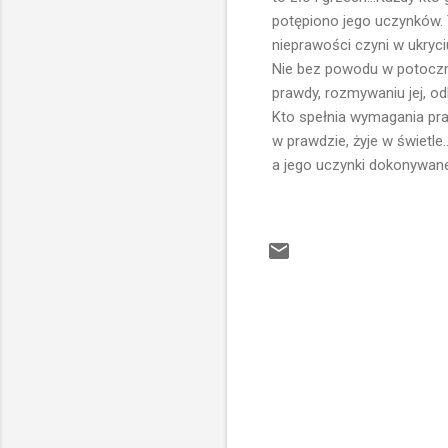
potępiono jego uczynków. T
nieprawości czyni w ukryciu
Nie bez powodu w potoczny
prawdy, rozmywaniu jej, odbi
Kto spełnia wymagania praw
w prawdzie, żyje w świetle..
a jego uczynki dokonywane
K
o
m
e
n
t