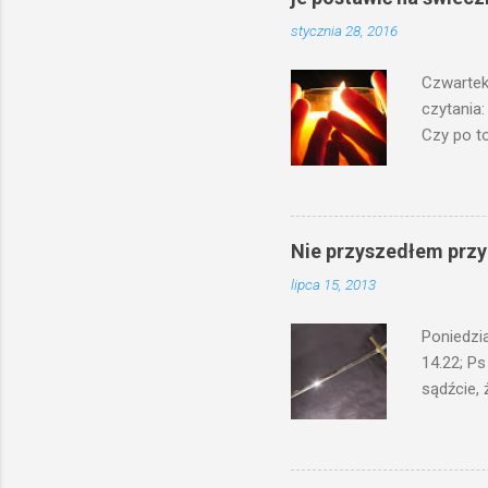
stycznia 28, 2016
Czwartek
czytania:
Czy po to
na świecz
niechaj s
odmierzą
ma. W dzi
Nie przyszedłem przyn
by je po
lipca 15, 2013
bowiem ni
znana...A 
Poniedzi
14.22; Ps
sądźcie, 
przyszed
człowieka
syna lub 