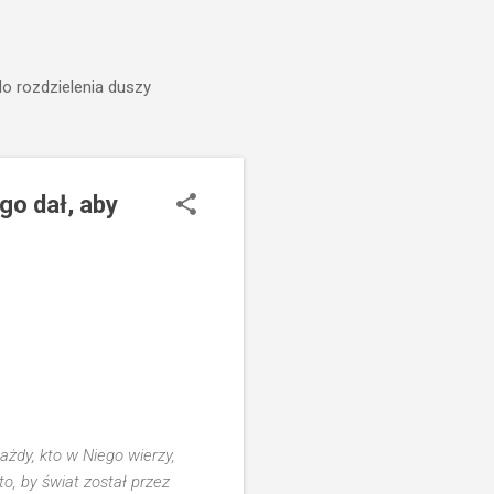
do rozdzielenia duszy
o dał, aby
żdy, kto w Niego wierzy,
o, by świat został przez