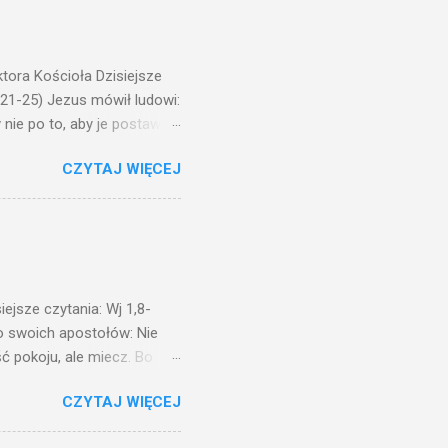
ora Kościoła Dzisiejsze
,21-25) Jezus mówił ludowi:
nie po to, aby je postawić
o ma uszy do słuchania,
CZYTAJ WIĘCEJ
, jaką wy mierzycie,
 ma, pozbawią go i tego, co
zy po to wnosi się światło,
na świeczniku? Nie ma
świetle jest nam dobrze
ejsze czytania: Wj 1,8-
do swoich apostołów: Nie
ć pokoju, ale miecz. Bo
i będą nieprzyjaciółmi
CZYTAJ WIĘCEJ
st Mnie godzien. I kto kocha
rzyża, a idzie za Mną, nie