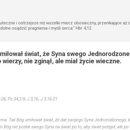
Przejdź do głównej zawartości
uteczne i ostrzejsze niż wszelki miecz obosieczny, przenikające aż 
zdolne osądzić pragnienia i myśli serca.” Hbr 4,12
miłował świat, że Syna swego Jednorodzoneg
 wierzy, nie zginął, ale miał życie wieczne.
-26; Ps 34,2-9; J 3,16; J 3,16-21
ma: Tak Bóg umiłował świat, że dał swojego Syna Jednorodzonego; ka
Bóg nie posłał swego Syna na świat po to, aby świat potępił, ale po t