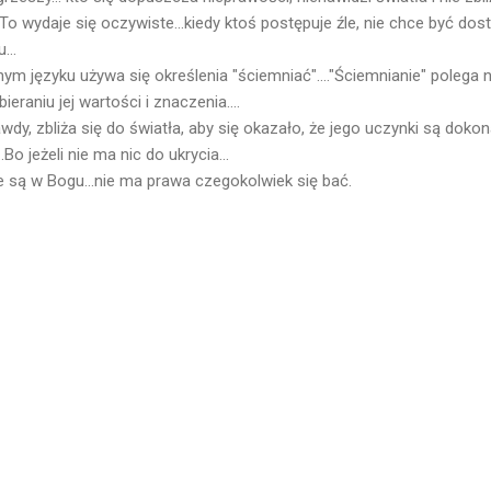
o wydaje się oczywiste...kiedy ktoś postępuje źle, nie chce być dost
...
m języku używa się określenia "ściemniać"...."Ściemnianie" polega
eraniu jej wartości i znaczenia....
dy, zbliża się do światła, aby się okazało, że jego uczynki są doko
.Bo jeżeli nie ma nic do ukrycia...
 są w Bogu...nie ma prawa czegokolwiek się bać.