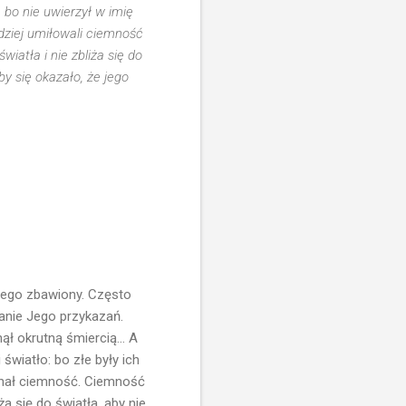
, bo nie uwierzył w imię
dziej umiłowali ciemność
wiatła i nie zbliża się do
by się okazało, że jego
Niego zbawiony. Często
zanie Jego przykazań.
ł okrutną śmiercią... A
światło: bo złe były ich
kochał ciemność. Ciemność
ża się do światła, aby nie