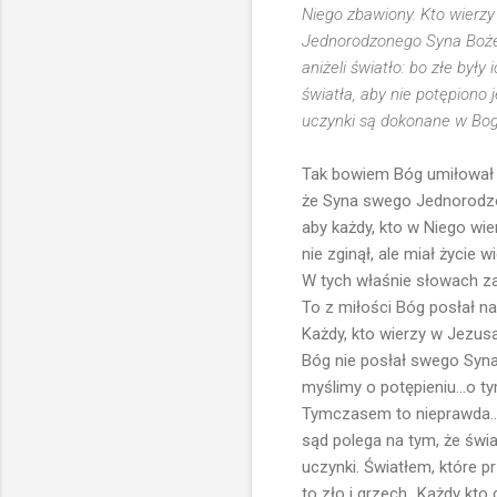
Niego zbawiony. Kto wierzy 
Jednorodzonego Syna Bożego
aniżeli światło: bo złe były
światła, aby nie potępiono 
uczynki są dokonane w Bog
Tak bowiem Bóg umiłował 
że Syna swego Jednorodz
aby każdy, kto w Niego wie
nie zginął, ale miał życie
W tych właśnie słowach zaw
To z miłości Bóg posłał na
Każdy, kto wierzy w Jezusa
Bóg nie posłał swego Syna 
myślimy o potępieniu...o t
Tymczasem to nieprawda...
sąd polega na tym, że świat
uczynki. Światłem, które p
to zło i grzech...Każdy kto 