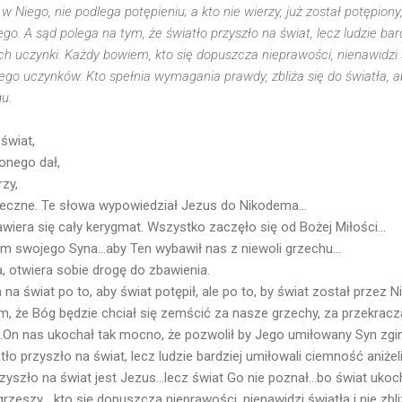
w Niego, nie podlega potępieniu; a kto nie wierzy, już został potępiony
. A sąd polega na tym, że światło przyszło na świat, lecz ludzie bar
 ich uczynki. Każdy bowiem, kto się dopuszcza nieprawości, nienawidzi ś
jego uczynków. Kto spełnia wymagania prawdy, zbliża się do światła, a
u.
świat,
onego dał,
rzy,
 wieczne. Te słowa wypowiedział Jezus do Nikodema...
iera się cały kerygmat. Wszystko zaczęło się od Bożej Miłości...
m swojego Syna...aby Ten wybawił nas z niewoli grzechu...
, otwiera sobie drogę do zbawienia.
na świat po to, aby świat potępił, ale po to, by świat został przez 
ym, że Bóg będzie chciał się zemścić za nasze grzechy, za przekrac
On nas ukochał tak mocno, że pozwolił by Jego umiłowany Syn zginą
ło przyszło na świat, lecz ludzie bardziej umiłowali ciemność aniżeli 
rzyszło na świat jest Jezus...lecz świat Go nie poznał...bo świat u
grzeszy... kto się dopuszcza nieprawości, nienawidzi światła i nie zbli