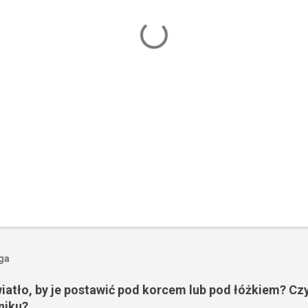
oga
wiatło, by je postawić pod korcem lub pod łóżkiem? Czy
niku?