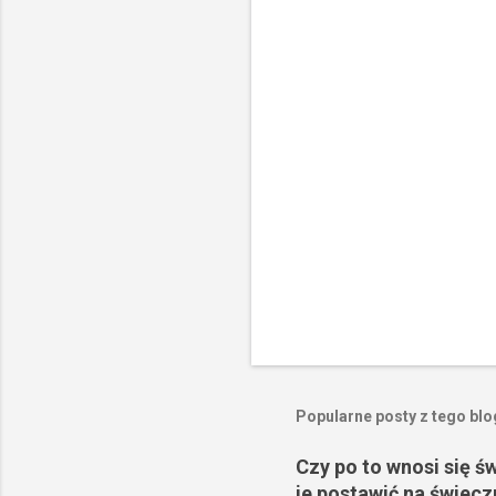
a
r
z
e
Popularne posty z tego bl
Czy po to wnosi się ś
je postawić na świecz