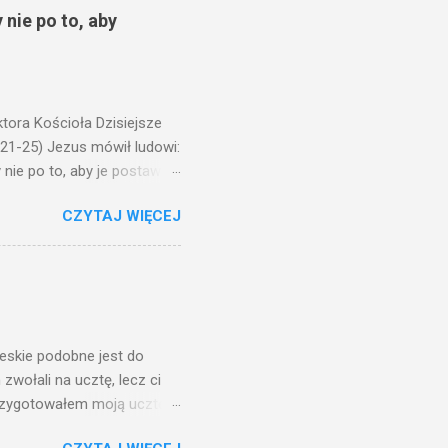
 nie po to, aby
ora Kościoła Dzisiejsze
,21-25) Jezus mówił ludowi:
nie po to, aby je postawić
o ma uszy do słuchania,
CZYTAJ WIĘCEJ
, jaką wy mierzycie,
 ma, pozbawią go i tego, co
zy po to wnosi się światło,
na świeczniku? Nie ma
świetle jest nam dobrze
ieskie podobne jest do
zwołali na ucztę, lecz ci
przygotowałem moją ucztę:
 to i poszli: jeden na