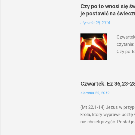
Czy po to wnosi się ś
je postawić na świecz
stycznia 28, 2016
Czwartek
czytania:
Czy po to
na świecz
niechaj s
odmierzą
ma. W dzi
Czwartek. Ez 36,23-28
by je po
sierpnia 23, 2012
bowiem ni
znana...A 
(Mt 22,1-14) Jezus w przyp
króla, który wyprawił ucztę
nie chcieli przyjść. Posła
woły i tuczne zwierzęta pobi