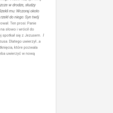
szcze w drodze, słudzy
 Rzekli mu: Wczoraj około
 rzekł do niego: Syn twój
ował. Ten prosi: Panie
 na słowo i wrócił do
ej spotkał się z Jezusem.
I
usa. Dlatego uwierzył...a
knięcia, które pozwala
zeba uwierzyć w nową