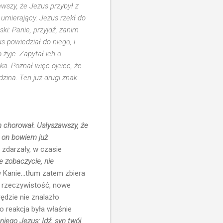
wszy, że Jezus przybył z
ż umierający. Jezus rzekł do
ki: Panie, przyjdź, zanim
s powiedział do niego, i
żyje. Zapytał ich o
ka. Poznał więc ojciec, że
odzina. Ten już drugi znak
n chorował. Usłyszawszy, że
ył on bowiem już
ę zdarzały, w czasie
e zobaczycie, nie
 Kanie...tłum zatem zbiera
ą rzeczywistość, nowe
rędzie nie znalazło
o reakcja była właśnie
niego Jezus: Idź, syn twój