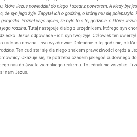
u, które Jezus powiedział do niego, i szedł z powrotem. A kiedy był je
 że syn jego żyje. Zapytał ich o godzinę, o której mu się polepszyło.
gorączka. Poznał więc ojciec, że było to o tej godzinie, o której Jezus
a jego rodzina.
Tutaj następuje dialog z urzędnikiem, którego syn chor
ziecko. Jezus odpowiada - idź, syn twój żyje. Człowiek ten uwierzył
o radosna nowina - syn wyzdrowiał. Dokładnie o tej godzinie, o któr
 rodzina.
Ten cud stał się dla niego znakiem prawdziwości orędzia Jez
omownicy. Okazuje się, że potrzeba czasem jakiegoś cudownego dot
cego nas do świata ziemskiego realizmu. To jednak nie wszytko. Tr
ósł nam Jezus.