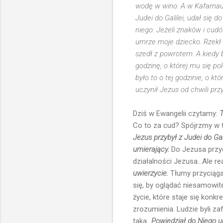
wodę w wino. A w Kafarnaum
Judei do Galilei, udał się 
niego: Jeżeli znaków i cudó
umrze moje dziecko. Rzekł d
szedł z powrotem. A kiedy b
godzinę, o której mu się po
było to o tej godzinie, o kt
uczynił Jezus od chwili przy
Dziś w Ewangelii czytamy:
T
Co to za cud? Spójrzmy w 
Jezus przybył z Judei do Gal
umierający.
Do Jezusa przych
działalności Jezusa...Ale re
uwierzycie.
Tłumy przyciąga
się, by oglądać niesamowit
życie, które staje się konk
zrozumienia. Ludzie byli za
taka...
Powiedział do Niego ur