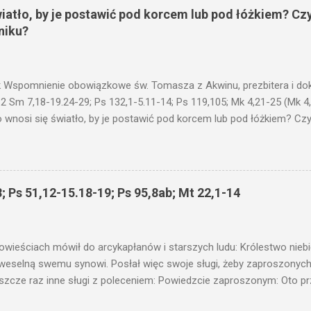
wiatło, by je postawić pod korcem lub pod łóżkiem? Czy
niku?
 Wspomnienie obowiązkowe św. Tomasza z Akwinu, prezbitera i dokt
 2 Sm 7,18-19.24-29; Ps 132,1-5.11-14; Ps 119,105; Mk 4,21-25 (Mk 4
 wnosi się światło, by je postawić pod korcem lub pod łóżkiem? Czy 
niku? Nie ma bowiem nic ukrytego, co by nie miało wyjść na jaw. Kt
łucha. I mówił im: Uważajcie na to, czego słuchacie. Taką samą miarą
 wam i jeszcze wam dołożą. Bo kto ma, temu będzie dane; a kto nie
siejszym fragmencie z Ewangelii Jezus kontynuuje przypowieści.... C
; Ps 51,12-15.18-19; Ps 95,8ab; Mt 22,1-14
stawić pod korcem lub pod łóżkiem? Czy nie po to, aby je postawić 
c ukrytego, co by nie miało wyjść na jaw. Myślę, że przypowieść o 
nawet jeżeli nie jest, prawdy w niej zawarte są...że użyj...
owieściach mówił do arcykapłanów i starszych ludu: Królestwo nieb
 weselną swemu synowi. Posłał więc swoje sługi, żeby zaproszonych 
ł jeszcze raz inne sługi z poleceniem: Powiedzcie zaproszonym: Oto 
te i wszystko jest gotowe. Przyjdźcie na ucztę! Lecz oni zlekceważyli