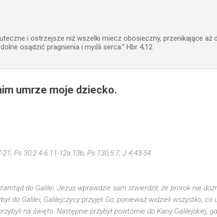
Przejdź do głównej zawartości
uteczne i ostrzejsze niż wszelki miecz obosieczny, przenikające aż 
zdolne osądzić pragnienia i myśli serca.” Hbr 4,12
anim umrze moje dziecko.
7-21; Ps 30,2.4-6.11-12a.13b; Ps 130,5.7; J 4,43-54
amtąd do Galilei. Jezus wprawdzie sam stwierdził, że prorok nie doz
był do Galilei, Galilejczycy przyjęli Go, ponieważ widzieli wszystko, co
przybyli na święto. Następnie przybył powtórnie do Kany Galilejskiej, 