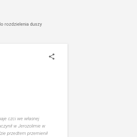
do rozdzielenia duszy
naje czci we własnej
 uczynił w Jerozolimie w
gdzie przedtem przemienił