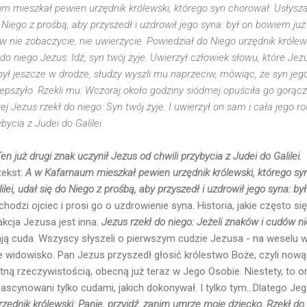
 mieszkał pewien urzędnik królewski, którego syn chorował. Usłysza
do Niego z prośbą, aby przyszedł i uzdrowił jego syna: był on bowiem ju
w nie zobaczycie, nie uwierzycie. Powiedział do Niego urzędnik królews
o niego Jezus: Idź, syn twój żyje. Uwierzył człowiek słowu, które Jezu
ył jeszcze w drodze, słudzy wyszli mu naprzeciw, mówiąc, że syn jego 
lepszyło. Rzekli mu: Wczoraj około godziny siódmej opuściła go gorącz
órej Jezus rzekł do niego: Syn twój żyje. I uwierzył on sam i cała jego r
bycia z Judei do Galilei.
en już drugi znak uczynił Jezus od chwili przybycia z Judei do Galilei.
tekst:
A w Kafarnaum mieszkał pewien urzędnik królewski, którego sy
ilei, udał się do Niego z prośbą, aby przyszedł i uzdrowił jego syna: b
odzi ojciec i prosi go o uzdrowienie syna. Historia, jakie często si
akcja Jezusa jest inna.
Jezus rzekł do niego: Jeżeli znaków i cudów ni
ją cuda. Wszyscy słyszeli o pierwszym cudzie Jezusa - na weselu w
e widowisko. Pan Jezus przyszedł głosić królestwo Boże, czyli now
retną rzeczywistością, obecną już teraz w Jego Osobie. Niestety, to o
fascynowani tylko cudami, jakich dokonywał. I tylko tym...Dlatego Jeg
zędnik królewski: Panie, przyjdź, zanim umrze moje dziecko. Rzekł do 