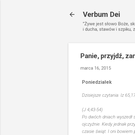
Verbum Dei
”Żywe jest słowo Boże, sk
i ducha, stawów i szpiku, 
Panie, przyjdź, z
marca 16, 2015
Poniedziałek
Dzisiejsze czytania: Iz 65,1
(J 4,43-54)
Po dwóch dniach wyszedł st
ojczyźnie. Kiedy jednak przy
czasie świąt. I oni bowiem 