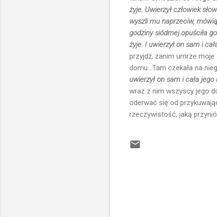
żyje. Uwierzył człowiek słow
wyszli mu naprzeciw, mówiąc,
godziny siódmej opuściła go 
żyje. I uwierzył on sam i cał
przyjdź, zanim umrze moje d
domu...Tam czekała na nieg
uwierzył on sam i cała jego
wraz z nim wszyscy jego d
oderwać się od przykuwają
rzeczywistość, jaką przyni
K
o
m
e