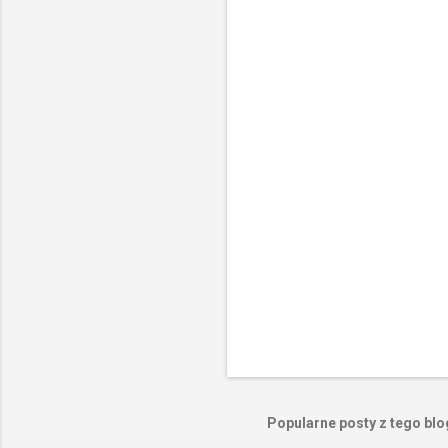
n
t
a
r
z
e
Popularne posty z tego bl