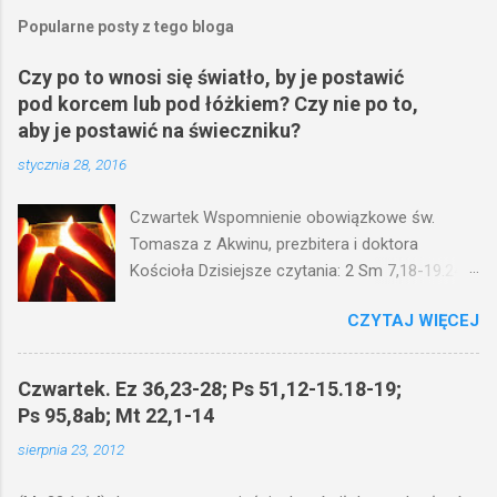
z
e
Popularne posty z tego bloga
ś
l
Czy po to wnosi się światło, by je postawić
i
pod korcem lub pod łóżkiem? Czy nie po to,
j
k
aby je postawić na świeczniku?
o
stycznia 28, 2016
m
e
n
Czwartek Wspomnienie obowiązkowe św.
t
Tomasza z Akwinu, prezbitera i doktora
a
r
Kościoła Dzisiejsze czytania: 2 Sm 7,18-19.24-
z
29; Ps 132,1-5.11-14; Ps 119,105; Mk 4,21-25
CZYTAJ WIĘCEJ
(Mk 4,21-25) Jezus mówił ludowi: Czy po to
wnosi się światło, by je postawić pod korcem
lub pod łóżkiem? Czy nie po to, aby je postawić
Czwartek. Ez 36,23-28; Ps 51,12-15.18-19;
na świeczniku? Nie ma bowiem nic ukrytego, co
Ps 95,8ab; Mt 22,1-14
by nie miało wyjść na jaw. Kto ma uszy do
sierpnia 23, 2012
słuchania, niechaj słucha. I mówił im: Uważajcie
na to, czego słuchacie. Taką samą miarą, jaką