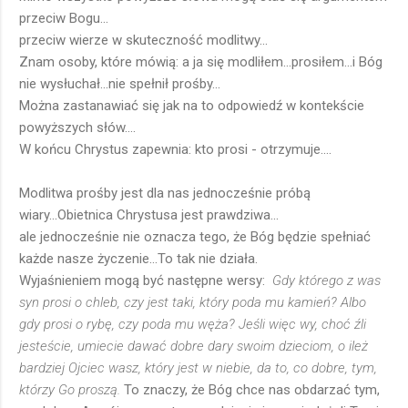
przeciw Bogu...
przeciw wierze w skuteczność modlitwy...
Znam osoby, które mówią: a ja się modliłem...prosiłem...i Bóg
nie wysłuchał...nie spełnił prośby...
Można zastanawiać się jak na to odpowiedź w kontekście
powyższych słów....
W końcu Chrystus zapewnia: kto prosi - otrzymuje....
Modlitwa prośby jest dla nas jednocześnie próbą
wiary...Obietnica Chrystusa jest prawdziwa...
ale jednocześnie nie oznacza tego, że Bóg będzie spełniać
każde nasze życzenie...To tak nie działa.
Wyjaśnieniem mogą być następne wersy:
Gdy którego z was
syn prosi o chleb, czy jest taki, który poda mu kamień? Albo
gdy prosi o rybę, czy poda mu węża? Jeśli więc wy, choć źli
jesteście, umiecie dawać dobre dary swoim dzieciom, o ileż
bardziej Ojciec wasz, który jest w niebie, da to, co dobre, tym,
którzy Go proszą.
To znaczy, że Bóg chce nas obdarzać tym,