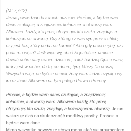
(Mt 7,7-12)
Jezus powiedział do swoich uczniów: Proście, a będzie wam
dane; szukajcie, a znajdziecie; kołaczcie, a otworzą wam.
Albowiem każdy, kto prosi, otrzymuje; kto szuka, znajduje; a
kołaczącemu otworzą. Gdy którego z was syn prosi o chleb,
czy jest taki, który poda mu kamień? Albo gdy prosi o rybę, czy
poda mu węża? Jeśli więc wy, choć źli jesteście, umiecie
dawać dobre dary swoim dzieciom, o ileż bardziej Ojciec wasz,
który jest w niebie, da to, co dobre, tym, którzy Go proszą.
Wszystko więc, co byście chcieli, żeby wam ludzie czynili, i wy
im czyńcie! Albowiem na tym polega Prawo i Prorocy.
Proście, a będzie wam dane; szukajcie, a znajdziecie;
kołaczcie, a otworzą wam. Albowiem każdy, kto prosi,
otrzymuje; kto szuka, znajduje; a kołaczącemu otworzą
.
Jezus
wskazuje dziś na skuteczność modlitwy prośby...Proście a
będzie wam dane...
Mimo wszystko powyższe słowa mogą stać się argumentem