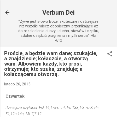
Przejdź do głównej zawartości
Verbum Dei
”Żywe jest słowo Boże, skuteczne i ostrzejsze
niż wszelki miecz obosieczny, przenikające aż
do rozdzielenia duszy i ducha, stawów i szpiku,
zdolne osądzić pragnienia i myśli serca.” Hbr
4,12
Proście, a będzie wam dane; szukajcie,
a znajdziecie; kołaczcie, a otworzą
wam. Albowiem każdy, kto prosi,
otrzymuje; kto szuka, znajduje; a
kołaczącemu otworzą.
lutego 26, 2015
Czwartek
Dzisiejsze czytania: Est 14,17k-m.r-t; Ps 138,1-3.7c-8; Ps
51,12a.14a; Mt 7,7-12