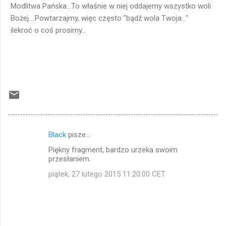
Modlitwa Pańska...To właśnie w niej oddajemy wszystko woli
Bożej....Powtarzajmy, więc często "bądź wola Twoja..."
ilekroć o coś prosimy...
Black
pisze…
K
Piękny fragment, bardzo urzeka swoim
o
przesłaniem.
m
piątek, 27 lutego 2015 11:20:00 CET
e
n
t
a