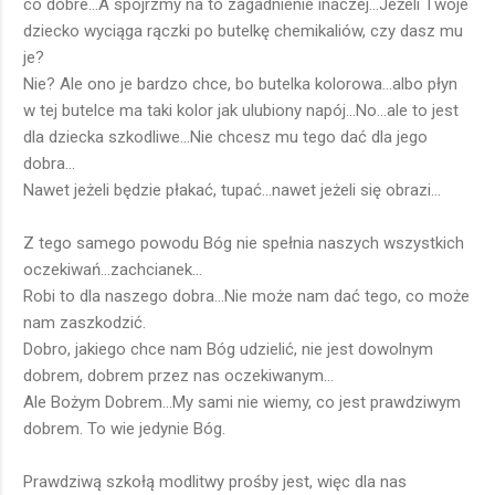
co dobre...A spójrzmy na to zagadnienie inaczej...Jeżeli Twoje
dziecko wyciąga rączki po butelkę chemikaliów, czy dasz mu
je?
Nie? Ale ono je bardzo chce, bo butelka kolorowa...albo płyn
w tej butelce ma taki kolor jak ulubiony napój...No...ale to jest
dla dziecka szkodliwe...Nie chcesz mu tego dać dla jego
dobra...
Nawet jeżeli będzie płakać, tupać...nawet jeżeli się obrazi...
Z tego samego powodu Bóg nie spełnia naszych wszystkich
oczekiwań...zachcianek...
Robi to dla naszego dobra...Nie może nam dać tego, co może
nam zaszkodzić.
Dobro, jakiego chce nam Bóg udzielić, nie jest dowolnym
dobrem, dobrem przez nas oczekiwanym...
Ale Bożym Dobrem...My sami nie wiemy, co jest prawdziwym
dobrem. To wie jedynie Bóg.
Prawdziwą szkołą modlitwy prośby jest, więc dla nas